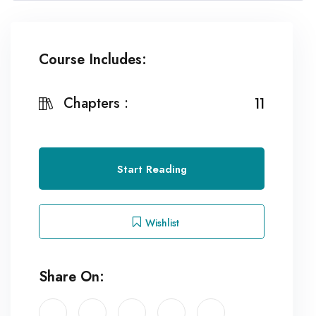
Course Includes:
Chapters :
11
Start Reading
Wishlist
Share On: