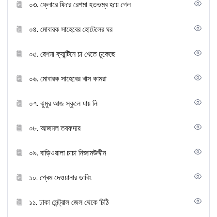
০৩. ফ্লোরে ফিরে রেশমা হতভম্ব হয়ে গেল
০৪. মোবারক সাহেবের হোটেলের ঘর
০৫. রেশমা ক্যান্টিনে চা খেতে ঢুকেছে
০৬. মোবারক সাহেবের খাস কামরা
০৭. ঝুমুর আজ স্কুলে যায় নি
০৮. আজমল তরফদার
০৯. বাড়িওয়ালা চাচা নিজামউদ্দীন
১০. প্ৰেম দেওয়ানার ডাবিং
১১. ঢাকা সেন্ট্রাল জেল থেকে চিঠি