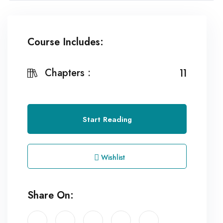
Course Includes:
Chapters :
11
Start Reading
Wishlist
Share On: