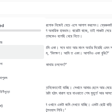
বর্ধমান স্টেশনের রেস্টোর‍্যান্টে ভদ্রলোক নিজেই যেচে এসে আলাপ করলেন। ফ্রেঞ্চক
ed
চল্লিশ-বেয়াল্লিশ—বেশ হাসিখুশি অমায়িক হাবভাব। বারোটা বাজে, তাই লাঞ্চটা সে
মারুতি ভ্যান-এ। ড্রাইভার সন্তোষকেও বলেছি খেয়ে নিতে।
য়
Sign in
Sign up
একটা চারজনের টেবিলে বসেছি আমি একা। সবে ভাত আর মাংস অর্ডার দিয়েছি এমন 
টেবিলে বসতে পারি?’ আমি বললাম, ‘বিলক্ষণ। আমি ত একা। আপনিও একা বুঝি?’
Sign in
লা
‘আজ্ঞে হ্যাঁ,’ বললেন। ‘আপনি কোথায় চললেন?’
Don’t have an account?
Sign up
‘শান্তিনিকেতন।’
াপুরুষ
‘বাঃ—ভালোই হল। আমিও শান্তিনিকেতনেই যাচ্ছি। সেখানে আমার ছেলে আর মেয়ে 
রিণীখুড়ো
কিন্তু আমার শ্বশুর মশাইয়ের শরীরটা হঠাৎ খারাপ হয়ে যাওয়াতে শেষ মুহূর্তে আর
‘দিন দুয়েক,’ বললাম আমি। আমি ওখানে একটা জমি দেখতে যাচ্ছি। একটা ছোট্ট বাড়
ক)
আমি একজন লেখক। উপন্যাস-টুপন্যাস লিখি।’