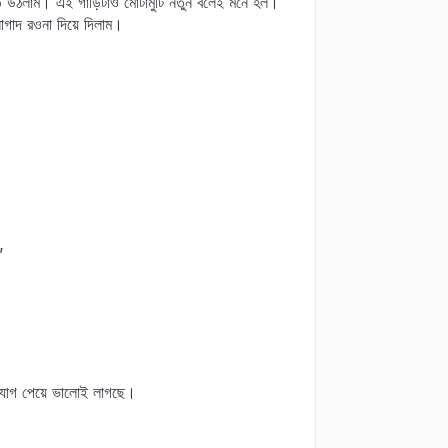
তে উঠলাম। এই গাড়িটাও মোটামুটি নতুন বলেই মনে হল।
াদ রওনা দিয়ে দিলাম।
’
ুযোগ পেয়ে ভালোই লাগছে।