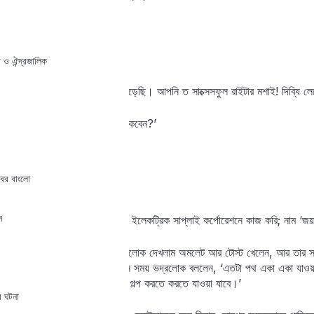
‘আপনার নামটা—?’
Lost your password?
Remember me
‘অমিয়নাথ সরকার।’
ো ও ঐন্দ্রজালিক
‘ও হো! আপনার লেখা ত আমি পড়েছি। আপনি ত সাক্সেসফুল রাইটার মশাই! দিব্যি লে
‘আপনি শান্তিনিকেতনে কদিন থাকবেন?’
‘আমিও ওই দিন দুয়েক।’
বের বাংলো
‘আপনার পরিচয়টা—?’
ম
‘আমাকে নামে চিনবেন না। আমি ইলেকট্রিক সাপ্লাই কর্পোরেশনে কাজ করি; নাম ‘জয
আমাদের খাবার এসে গেল। ভদ্রলোক দেখলাম অমলেট আর টোস্ট খেলেন, আর তার সঙ্গ
রওনা দেবার উদ্যোগ করছি, এমন সময় ভদ্রলোক বললেন, ‘এতটা পথ একা একা যাওয
গাড়ি পেছন পেছন আসুক। বেশ গল্প করতে করতে যাওয়া যাবে।’
র ঘটনা