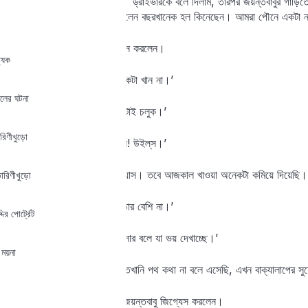
প্রস্তাবটা আমার ভালোই লাগল। ড্রাইভারকে বলে দিলাম, তারপর জয়ন্তবাবুর গাড়ি
ভদ্রলোককে জিগ্যেস করতে বললেন বছরখানেক হল কিনেছেন। আমরা পৌনে একটা নাগ
‘সিগারেট চলে?’ জয়ন্তবাবু প্রশ্ন করলেন।
্যিক
‘তা চলে। তবে আপনি আমার একটা খান না।’
ালের ঘটনা
‘সে হবে এখন। আপাতত আমারটাই চলুক।’
রিণীখুড়ো
‘আপনি দেখছি আমারই ব্র্যান্ড খান! উইল্‌স।’
“আজ্ঞে হ্যাঁ। অনেকদিনের অভ্যাস। তবে আজকাল খাওয়া অনেকটা কমিয়ে দিয়েছি।
তারিণীখুড়ো
‘আমিও। দিনে এক প্যাকেট। তার বেশি না।’
দির পোর্ট্রেট
‘আমারও তাই। ক্যানসার-ক্যানসার বলে যা ভয় দেখাচ্ছে।’
 ময়না
আমাদের গাড়ি চলতে লাগল। এতখানি পথ কথা না বলে এসেছি, এখন বাক্যালাপের স
‘আপনার আদি নিবাস কোথায়?’ জয়ন্তবাবু জিগ্যেস করলেন।