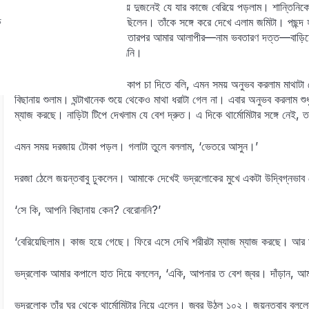
ঘরে মালপত্তর রেখে হাত মুখ ধুয়ে দুজনেই যে যার কাজে বেরিয়ে পড়লাম। শান্তিনিক
চ
তিনিই আমাকে জমির কথাটা বলেছিলেন। তাঁকে সঙ্গে করে দেখে এলাম জমিটা। পছন্দ
দিয়ে জমিটাকে বুক করে নিলাম। তারপর আমার আলাপীর—নাম ভবতারণ দত্ত—বাড়িয়ে গ
জয়ন্তবাবু দেখলাম তখনো ফেরেননি।
ভাবছি বেয়ারাটাকে ডেকে আরেক কাপ চা দিতে বলি, এমন সময় অনুভব করলাম মাথাটা ব
বিছানায় শুলাম। ঘন্টাখানেক শুয়ে থেকেও মাথা ধরাটা গেল না। এবার অনুভব করলাম শু
ম্যাজ করছে। নাড়িটা টিপে দেখলাম যে বেশ দ্রুত। এ দিকে থার্মোমিটার সঙ্গে নেই, 
এমন সময় দরজায় টোকা পড়ল। গলাটা তুলে বললাম, ‘ভেতরে আসুন।’
দরজা ঠেলে জয়ন্তবাবু ঢুকলেন। আমাকে দেখেই ভদ্রলোকের মুখে একটা উদ্বিগ্নভাব
‘সে কি, আপনি বিছানায় কেন? বেরোননি?’
‘বেরিয়েছিলাম। কাজ হয়ে গেছে। ফিরে এসে দেখি শরীরটা ম্যাজ ম্যাজ করছে। আর
ভদ্রলোক আমার কপালে হাত দিয়ে বললেন, ‘একি, আপনার ত বেশ জ্বর। দাঁড়ান, আম
ভদ্রলোক তাঁর ঘর থেকে থার্মোমিটার নিয়ে এলেন। জ্বর উঠল ১০২। জয়ন্তবাবু বললেন,