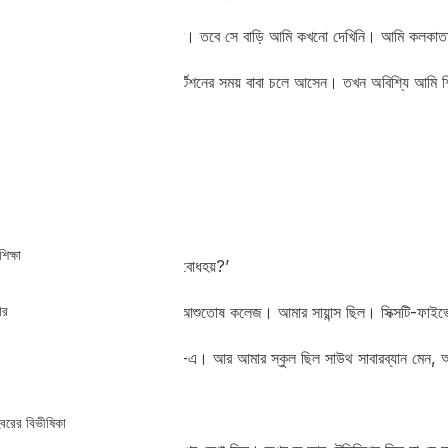
‘পৈত্রিক বাড়ি পূর্ববঙ্গে—ফরিদপুর। তবে সে বাড়ি আমি কখনো দেখিনি। আমি কলকাত
‘আমিও পূর্ববঙ্গ। নোয়াখালি। পার্টিশনের সময় বাবা চলে আসেন। তখন অবিশ্যি আমি শ
‘কলকাতায় কোথায় থাকেন?’
‘নিউ আলিপুর।’
‘আমি থাকি জনক রোড।’
শিক্ষা
‘পড়াশুনা কলকাতাতেই করেছেন বোধহয়?’
ার
‘হ্যাঁ। মিত্র ইনস্টিটিউশন আর আশুতোষ কলেজ। আমার সায়ান্স ছিল। সিক্সটি-ফাই
‘আমিও, তবে বি-এস-সি নয়, বি-এ। আর আমার স্কুল ছিল সাউথ সাবারব্যান মেন, আর
‘খেলাধুলোর শখ ছিল?’
্বরের বিভীষিকা