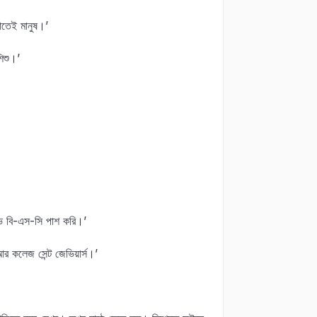
াতেই মানুষ।’
িশু।’
ভে বি-এস-সি পাশ করি।’
 কলেজ সেন্ট জেভিয়ার্স।’