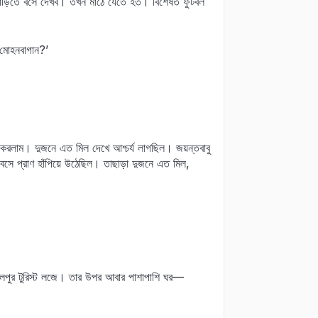
বাড়িতে বসে দেখব। তখন মাঠে যেতে হত। বিশেষত ফুটবল
 মোহনবাগান?’
্দন করলাম। দুজনে এত মিল দেখে আশ্চর্য লাগছিল। জয়ন্তবাবু
ে প্রাণ হাঁপিয়ে উঠেছিল। তাছাড়া দুজনে এত মিল,
বোলপুর টুরিস্ট লজে। তার উপর আবার পাশাপাশি ঘর—