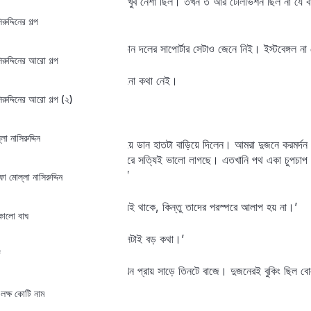
‘ক্রিকেট খেলতাম। খেলা দেখার খুব নেশা ছিল। তখন ত আর টেলিভিশন ছিল না যে 
দেখতে।’
রুদ্দিনের গল্প
‘ফুটবলই যদি বললেন, তাহলে কোন দলের সাপোর্টার সেটাও জেনে নিই। ইস্টবেঙ্গল না
িরুদ্দিনের আরো গল্প
‘মোহনবাগান। এ বিষয় আর কোনো কথা নেই।
িরুদ্দিনের আরো গল্প (২)
‘আসুন, হাতে হাত মেলাই।’
া নাসিরুদ্দিন
জয়ন্তবাবু সিগারেটটা বাঁ হাতে নিয়ে ডান হাতটা বাড়িয়ে দিলেন। আমরা দুজনে করমর
বললেন, ‘আপনার সঙ্গে আলাপ করে সত্যিই ভালো লাগছে। এতখানি পথ একা চুপচাপ বস
সেটাও ত একটা আশ্চর্য ব্যাপার।’
মোল্লা নাসিরুদ্দিন
‘এরকম মিল হয়ত অনেকের মধ্যেই থাকে, কিন্তু তাদের পরস্পরে আলাপ হয় না।’
 কালো বাঘ
‘আমাদের যে আলাপ হয়ে গেল সেটাই বড় কথা।’
গ
শান্তিনিকেতন যখন পৌঁছলাম তখন প্রায় সাড়ে তিনটে বাজে। দুজনেরই বুকিং ছিল 
একেবারে অবিশ্বাস্য ব্যাপার।
লক্ষ কোটি নাম