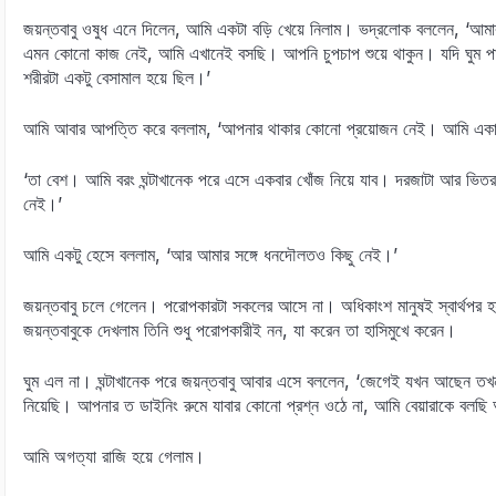
জয়ন্তবাবু ওষুধ এনে দিলেন, আমি একটা বড়ি খেয়ে নিলাম। ভদ্রলোক বললেন, ‘আ
এমন কোনো কাজ নেই, আমি এখানেই বসছি। আপনি চুপচাপ শুয়ে থাকুন। যদি ঘুম প
শরীরটা একটু বেসামাল হয়ে ছিল।’
আমি আবার আপত্তি করে বললাম, ‘আপনার থাকার কোনো প্রয়োজন নেই। আমি একা থ
‘তা বেশ। আমি বরং ঘন্টাখানেক পরে এসে একবার খোঁজ নিয়ে যাব। দরজাটা আর ভিতর
নেই।’
আমি একটু হেসে বললাম, ‘আর আমার সঙ্গে ধনদৌলতও কিছু নেই।’
জয়ন্তবাবু চলে গেলেন। পরোপকারটা সকলের আসে না। অধিকাংশ মানুষই স্বার্থপর
জয়ন্তবাবুকে দেখলাম তিনি শুধু পরোপকারীই নন, যা করেন তা হাসিমুখে করেন।
ঘুম এল না। ঘন্টাখানেক পরে জয়ন্তবাবু আবার এসে বললেন, ‘জেগেই যখন আছেন ত
নিয়েছি। আপনার ত ডাইনিং রুমে যাবার কোনো প্রশ্ন ওঠে না, আমি বেয়ারাকে বলছি
আমি অগত্যা রাজি হয়ে গেলাম।