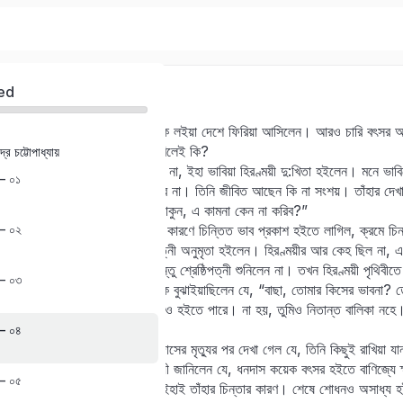
চতুর্থ পরিচ্ছেদ
ed
বিবাহান্তে ধনদাস স্ত্রী ও কন্যাকে লইয়া দেশে ফিরিয়া আসিলেন। আরও চারি বৎসর 
পক্ষে এখন ফিরিলেই কি, না ফিরিলেই কি?
্দ্র চট্টোপাধ্যায়
Sign in
Sign up
পুরন্দর যে এই সাত বৎসরে ফিরিল না, ইহা ভাবিয়া হিরণ্ময়ী দু:খিতা হইলেন। মনে ভ
য় – ০১
আসিলেন না, এমত কদাচ সম্ভবে না। তিনি জীবিত আছেন কি না সংশয়। তাঁহার দেখার আ
আমার বাল্যকালের সুহৃৎ বাঁচিয়া থাকুন, এ কামনা কেন না করিব?”
Sign in
য় – ০২
ধনদাসেরও কোন কারণে না কোন কারণে চিন্তিত ভাব প্রকাশ হইতে লাগিল, ক্রমে চি
তাঁহার মৃত্যু হইল। ধনদাসের পত্নী অনুমৃতা হইলেন। হিরণ্ময়ীর আর কেহ ছিল না, 
Don’t have an account?
Sign up
কহিলেন যে, তুমি মরিও না। কিন্তু শ্রেষ্ঠিপত্নী শুনিলেন না। তখন হিরণ্ময়ী পৃথিব
য় – ০৩
মৃত্যুকালে হিরণ্ময়ীর মাতা তাঁহাকে বুঝাইয়াছিলেন যে, “বাছা, তোমার কিসের ভাব
হইলে তাঁহার সহিত সাক্ষাৎ হইলেও হইতে পারে। না হয়, তুমিও নিতান্ত বালিকা নহ
পরিমাণে রহিল |”
য় – ০৪
কিন্তু সে আশা বিফল হইল–ধনদাসের মৃত্যুর পর দেখা গেল যে, তিনি কিছুই রাখিয়া যান
কিছুই নাই। অনুসন্ধানে হিরণ্ময়ী জানিলেন যে, ধনদাস কয়েক বৎসর হইতে বাণিজ্যে 
য় – ০৫
বলিয়া শোধনের চেষ্টায় ছিলেন। ইহাই তাঁহার চিন্তার কারণ। শেষে শোধনও অসাধ্য