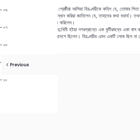
হইয়াছিলেন।
এই সকল সংবাদ শুনিয়া অপরাপর শ্রেষ্ঠীরা আসিয়া হিরণ্ময়ীকে কহিল যে, তোমার পি
য় – ০৬
পরিশোধ কর। শ্রেষ্ঠিকন্যা অনুসন্ধান করিয়া জানিলেন যে, তাহাদের কথা যথার্থ। তখন 
Lost your password?
করিলেন। বাসগৃহ পর্য্যন্ত বিক্রয় করিলেন।
Remember me
য় – ০৭
এখন হিরণ্ময়ী অন্নবস্ত্রের দু:খে দু:খিনী হইয়া নগরপ্রান্তে এক কুটীরমধ্যে একা ব
আনন্দস্বামী, কিন্তু তিনি তখন দূরদেশে ছিলেন। হিরণ্ময়ীর এমন একটি লোক ছিল না য
য় – ০৮
য় – ০৯
Previous
য় – ১০