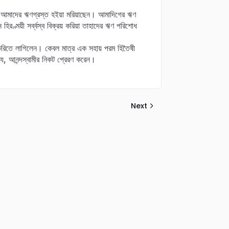
তা আমাদের ঋণগ্রস্ত হইয়া মরিয়াছেন। আমাদিগের ঋণ
হিরণ্ময়ী সর্ব্বস্ব বিক্রয় করিয়া তাহাদের ঋণ পরিশোধ
াস করিতে লাগিলেন। কেবল মাত্র এক সহায় পরম হিতৈষী
ে, আনন্দস্বামীর নিকট প্রেরণ করেন।
Next