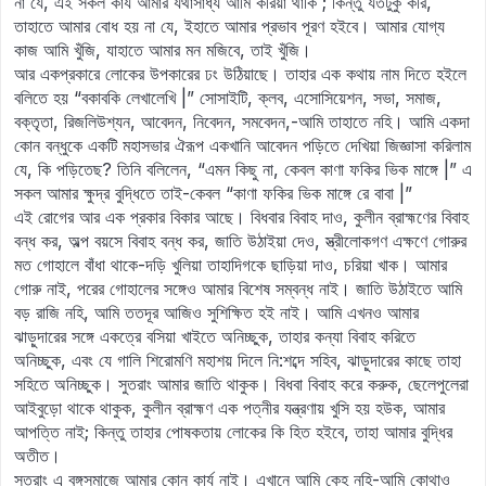
না যে, এই সকল কার্য আমার যথাসাধ্য আমি করিয়া থাকি ; কিন্তু যতটুকু করি,
তাহাতে আমার বোধ হয় না যে, ইহাতে আমার প্রভাব পূরণ হইবে। আমার যোগ্য
কাজ আমি খুঁজি, যাহাতে আমার মন মজিবে, তাই খুঁজি।
আর একপ্রকারে লোকের উপকারের ঢং উঠিয়াছে। তাহার এক কথায় নাম দিতে হইলে
বলিতে হয় “বকাবকি লেখালেখি |” সোসাইটি, ক্লব, এসোসিয়েশন, সভা, সমাজ,
বক্তৃতা, রিজলিউশ্যন, আবেদন, নিবেদন, সমবেদন,-আমি তাহাতে নহি। আমি একদা
কোন বন্ধুকে একটি মহাসভার ঐরূপ একখানি আবেদন পড়িতে দেখিয়া জিজ্ঞাসা করিলাম
যে, কি পড়িতেছ? তিনি বলিলেন, “এমন কিছু না, কেবল কাণা ফকির ভিক মাঙ্গে |” এ
সকল আমার ক্ষুদ্র বুদ্ধিতে তাই-কেবল “কাণা ফকির ভিক মাঙ্গে রে বাবা |”
এই রোগের আর এক প্রকার বিকার আছে। বিধবার বিবাহ দাও, কুলীন ব্রাহ্মণের বিবাহ
বন্ধ কর, অল্প বয়সে বিবাহ বন্ধ কর, জাতি উঠাইয়া দেও, স্ত্রীলোকগণ এক্ষণে গোরুর
মত গোহালে বাঁধা থাকে-দড়ি খুলিয়া তাহাদিগকে ছাড়িয়া দাও, চরিয়া খাক। আমার
গোরু নাই, পরের গোহালের সঙ্গেও আমার বিশেষ সম্বন্ধ নাই। জাতি উঠাইতে আমি
বড় রাজি নহি, আমি ততদূর আজিও সুশিক্ষিত হই নাই। আমি এখনও আমার
ঝাড়ুদারের সঙ্গে একত্রে বসিয়া খাইতে অনিচ্ছুক, তাহার কন্যা বিবাহ করিতে
অনিচ্ছুক, এবং যে গালি শিরোমণি মহাশয় দিলে নি:শব্দে সহিব, ঝাড়ুদারের কাছে তাহা
সহিতে অনিচ্ছুক। সুতরাং আমার জাতি থাকুক। বিধবা বিবাহ করে করুক, ছেলেপুলেরা
আইবুড়ো থাকে থাকুক, কুলীন ব্রাহ্মণ এক পত্নীর যন্ত্রণায় খুসি হয় হউক, আমার
আপত্তি নাই; কিন্তু তাহার পোষকতায় লোকের কি হিত হইবে, তাহা আমার বুদ্ধির
অতীত।
সুতরাং এ বঙ্গসমাজে আমার কোন কার্য নাই। এখানে আমি কেহ নহি-আমি কোথাও