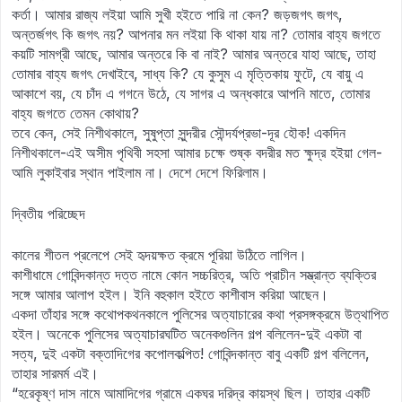
কর্তা। আমার রাজ্য লইয়া আমি সুখী হইতে পারি না কেন? জড়জগৎ জগৎ,
অন্তর্জগৎ কি জগৎ নয়? আপনার মন লইয়া কি থাকা যায় না? তোমার বাহ্য জগতে
কয়টি সামগ্রী আছে, আমার অন্তরে কি বা নাই? আমার অন্তরে যাহা আছে, তাহা
তোমার বাহ্য জগৎ দেখাইবে, সাধ্য কি? যে কুসুম এ মৃত্তিকায় ফুটে, যে বায়ু এ
আকাশে বয়, যে চাঁদ এ গগনে উঠে, যে সাগর এ অন্ধকারে আপনি মাতে, তোমার
বাহ্য জগতে তেমন কোথায়?
তবে কেন, সেই নিশীথকালে, সুষুপ্তা সুন্দরীর সৌন্দর্যপ্রভা-দূর হৌক! একদিন
নিশীথকালে-এই অসীম পৃথিবী সহসা আমার চক্ষে শুষ্ক বদরীর মত ক্ষুদ্র হইয়া গেল-
আমি লুকাইবার স্থান পাইলাম না। দেশে দেশে ফিরিলাম।
দ্বিতীয় পরিচ্ছেদ
কালের শীতল প্রলেপে সেই হৃদয়ক্ষত ক্রমে পূরিয়া উঠিতে লাগিল।
কাশীধামে গোবিন্দকান্ত দত্ত নামে কোন সচ্চরিত্র, অতি প্রাচীন সম্ভ্রান্ত ব্যক্তির
সঙ্গে আমার আলাপ হইল। ইনি বহুকাল হইতে কাশীবাস করিয়া আছেন।
একদা তাঁহার সঙ্গে কথোপকথনকালে পুলিসের অত্যাচারের কথা প্রসঙ্গক্রমে উত্থাপিত
হইল। অনেকে পুলিসের অত্যাচারঘটিত অনেকগুলিন গল্প বলিলেন-দুই একটা বা
সত্য, দুই একটা বক্তাদিগের কপোলকল্পিত! গোবিন্দকান্ত বাবু একটি গল্প বলিলেন,
তাহার সারমর্ম এই।
“হরেকৃষ্ণ দাস নামে আমাদিগের গ্রামে একঘর দরিদ্র কায়স্থ ছিল। তাহার একটি