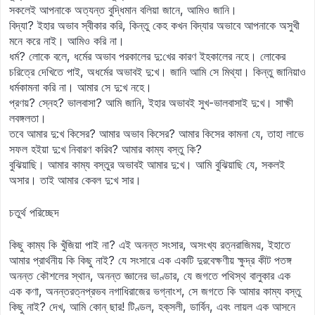
সকলেই আপনাকে অত্যন্ত বুদ্ধিমান বলিয়া জানে, আমিও জানি।
বিদ্যা? ইহার অভাব স্বীকার করি, কিন্তু কেহ কখন বিদ্যার অভাবে আপনাকে অসুখী
মনে করে নাই। আমিও করি না।
ধর্ম? লোকে বলে, ধর্মের অভাব পরকালের দু:খের কারণ ইহকালের নহে। লোকের
চরিত্রে দেখিতে পাই, অধর্মের অভাবই দু:খ। জানি আমি সে মিথ্যা। কিন্তু জানিয়াও
ধর্মকামনা করি না। আমার সে দু:খ নহে।
প্রণয়? স্নেহ? ভালবাসা? আমি জানি, ইহার অভাবই সুখ-ভালবাসাই দু:খ। সাক্ষী
লবঙ্গলতা।
তবে আমার দু:খ কিসের? আমার অভাব কিসের? আমার কিসের কামনা যে, তাহা লাভে
সফল হইয়া দু:খ নিবারণ করিব? আমার কাম্য বস্তু কি?
বুঝিয়াছি। আমার কাম্য বস্তুর অভাবই আমার দু:খ। আমি বুঝিয়াছি যে, সকলই
অসার। তাই আমার কেবল দু:খ সার।
চতুর্থ পরিচ্ছেদ
কিছু কাম্য কি খুঁজিয়া পাই না? এই অনন্ত সংসার, অসংখ্য রত্নরাজিময়, ইহাতে
আমার প্রার্থনীয় কি কিছু নাই? যে সংসারে এক একটি দুরবেক্ষণীয় ক্ষুদ্র কীট পতঙ্গ
অনন্ত কৌশলের স্থান, অনন্ত জ্ঞানের ভাণ্ডার, যে জগতে পথিস্থ বালুকার এক
এক কণা, অনন্তরত্নপ্রভব নগাধিরাজের ভগ্নাংশ, সে জগতে কি আমার কাম্য বস্তু
কিছু নাই? দেখ, আমি কোন্ ছার! টিণ্ডল, হক‍্সলী, ডার্বিন, এবং লায়ল এক আসনে