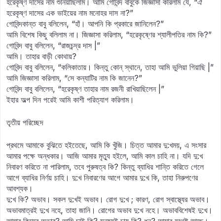
হরেকৃষ্ণ দাসের নাম শুনিয়াছিলাম। আমি গোবিন্দ বাবুকে জিজ্ঞাসা করিলাম যে, “ঐ
হরেকৃষ্ণ দাসের এক ভাইয়ের নাম মনোহর দাস না?”
গোবিন্দকান্ত বাবু বলিলেন, “হাঁ। আপনি কি প্রকারে জানিলেন?”
আমি বিশেষ কিছু বলিলাম না। জিজ্ঞাসা করিলাম, “হরেকৃষ্ণের শ্যালীপতির নাম কি?”
গোবিন্দ বাবু বলিলেন, “রাজচন্দ্র দাস |”
আমি। তাহার বাড়ী কোথায়?
গোবিন্দ বাবু বলিলেন, “কলিকাতায়। কিন্তু কোন্ স্থানে, তাহা আমি ভুলিয়া গিয়াছি |”
আমি জিজ্ঞাসা করিলাম, “সে কন্যাটির নাম কি জানেন?”
গোবিন্দ বাবু বলিলেন, “হরেকৃষ্ণ তাহার নাম রজনী রাখিয়াছিলেন |”
ইহার অল্প দিন পরেই আমি কাশী পরিত্যাগ করিলাম।
তৃতীয় পরিচ্ছেদ
প্রথমে আমাকে বুঝিতে হইতেছে, আমি কি খুঁজি। চিত্ত আমার দু:খময়, এ সংসার
আমার পক্ষে অন্ধকার। আজি আমার মৃত্যু হইলে, আমি কাল চাহি না। যদি দু:খ
নিবারণ করিতে না পারিলাম, তবে পুরুষত্ব কি? কিন্তু ব্যাধির শান্তি করিতে গেলে
আগে ব্যাধির নির্ণয় চাহি। দু:খ নিবারণের আগে আমার দু:খ কি, তাহা নিরুপণের
আবশ্যক।
দু:খ কি? অভাব। সকল দু:খই অভাব। রোগ দু:খ ; কারণ, রোগ স্বাস্থ্যের অভাব।
অভাবমাত্রই দু:খ নহে, তাহা জানি। রোগের অভাব দু:খ নহে। অভাববিশেষই দু:খ।