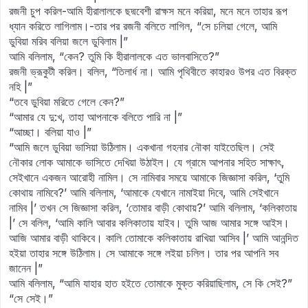
রজনী চুপ করিল-আমি হীরালালকে ছদ্মবেশী রাক্ষস মনে করিয়া, মনে মনে তাহার রূপ
ধ্যান করিতে লাগিলাম।-তার পর রজনী বলিতে লাগিল, “সে চলিয়া গেলে, আমি
ডুবিয়া মরিব বলিয়া জলে ডুবিলাম |”
আমি বলিলাম, “কেন? তুমি কি হীরালালকে এত ভালবাসিতে?”
রজনী ভ্রূকুটী করিল। বলিল, “তিলার্ধ না। আমি পৃথিবীতে কাহারও উপর এত বিরক্ত
নহি |”
“তবে ডুবিয়া মরিতে গেলে কেন?”
“আমার যে দু:খ, তাহা আপনাকে বলিতে পারি না |”
“আচ্ছা। বলিয়া যাও |”
“আমি জলে ডুবিয়া ভাসিয়া উঠিলাম। একখানা গহনার নৌকা যাইতেছিল। সেই
নৌকার লোক আমাকে ভাসিতে দেখিয়া উঠাইল। যে গ্রামে আপনার সহিত সাক্ষাৎ,
সেইখানে একজন আরোহী নামিল। সে নামিবার সময়ে আমাকে জিজ্ঞাসা করিল, ‘তুমি
কোথায় নামিবে?’ আমি বলিলাম, ‘আমাকে যেখানে নামাইয়া দিবে, আমি সেইখানে
নামিব |’ তখন সে জিজ্ঞাসা করিল, ‘তোমার বাড়ী কোথায়?’ আমি বলিলাম, ‘কলিকাতায়
|’ সে বলিল, ‘আমি কালি আবার কলিকাতায় যাইব। তুমি আজ আমার সঙ্গে আইস।
আজি আমার বাড়ী থাকিবে। কালি তোমাকে কলিকাতায় রাখিয়া আসিব |’ আমি আনন্দিত
হইয়া তাহার সঙ্গে উঠিলাম। সে আমাকে সঙ্গে লইয়া চলিল। তার পর আপনি সব
জানেন |”
আমি বলিলাম, “আমি যাহার হাত হইতে তোমাকে মুক্ত করিয়াছিলাম, সে কি সেই?”
“সে সেই।”