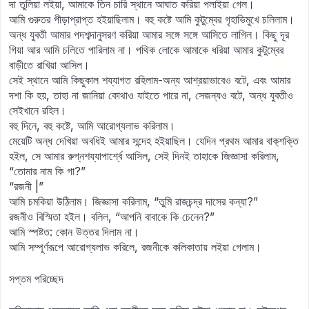
দা তুলিয়া লইয়া, আমাকে তিন চারি স্থানে আঘাত করিয়া পলাইয়া গেল।
আমি গুরুতর পীড়াপ্রাপ্ত হইয়াছিলাম। বহু কষ্টে আমি কুটুম্বের গৃহাভিমুখে চলিলাম।
অন্ধ যুবতী আমার পদশব্দানুসরণ করিয়া আমার সঙ্গে সঙ্গে আসিতে লাগিল। কিছু দূর
গিয়া আর আমি চলিতে পারিলাম না। পথিক লোকে আমাকে ধরিয়া আমার কুটুম্বের
বাড়ীতে রাখিয়া আসিল।
সেই স্থানে আমি কিছুকাল শয্যাগত রহিলাম-অন্য আশ্রয়াভাবেও বটে, এবং আমার
দশা কি হয়, তাহা না জানিয়া কোথাও যাইতে পারে না, সেজন্যও বটে, অন্ধ যুবতীও
সেইখানে রহিল।
বহু দিনে, বহু কষ্টে, আমি আরোগ্যলাভ করিলাম।
মেয়েটি অন্ধ দেখিয়া অবধিই আমার সন্দেহ হইয়াছিল। যেদিন প্রথম আমার বাক‍্শক্তি
হইল, সে আমার রুগ্নশয্যাপার্শ্বে আসিল, সেই দিনই তাহাকে জিজ্ঞাসা করিলাম,
“তোমার নাম কি গা?”
“রজনী |”
আমি চমকিয়া উঠিলাম। জিজ্ঞাসা করিলাম, “তুমি রাজচন্দ্র দাসের কন্যা?”
রজনীও বিস্মিতা হইল। বলিল, “আপনি বাবাকে কি চেনেন?”
আমি স্পষ্টত: কোন উত্তর দিলাম না।
আমি সম্পূর্ণরূপে আরোগ্যলাভ করিলে, রজনীকে কলিকাতায় লইয়া গেলাম।
সপ্তম পরিচ্ছেদ