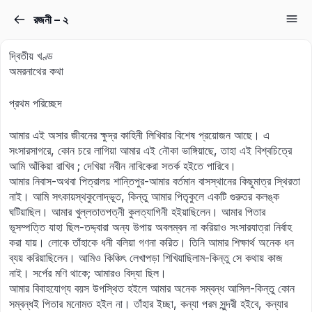
রজনী – ২
Sign in
Sign up
দ্বিতীয় খণ্ড
Sign in
অমরনাথের কথা
Don’t have an account?
Sign up
প্রথম পরিচ্ছেদ
আমার এই অসার জীবনের ক্ষুদ্র কাহিনী লিখিবার বিশেষ প্রয়োজন আছে। এ
সংসারসাগরে, কোন চরে লাগিয়া আমার এই নৌকা ভাঙ্গিয়াছে, তাহা এই বিশ্বচিত্রে
আমি আঁকিয়া রাখিব ; দেখিয়া নবীন নাবিকেরা সতর্ক হইতে পারিবে।
আমার নিবাস-অথবা পিত্রালয় শান্তিপুর-আমার বর্তমান বাসস্থানের কিছুমাত্র স্থিরতা
নাই। আমি সৎকায়স্থকুলোদ্ভূত, কিন্তু আমার পিতৃকুলে একটি গুরুতর কলঙ্ক
ঘটিয়াছিল। আমার খুল্লতাতপত্নী কুলত্যাগিনী হইয়াছিলেন। আমার পিতার
ভূসম্পত্তি যাহা ছিল-তদ্দ্বারা অন্য উপায় অবলম্বন না করিয়াও সংসারযাত্রা নির্বাহ
Lost your password?
করা যায়। লোকে তাঁহাকে ধনী বলিয়া গণনা করিত। তিনি আমার শিক্ষার্থ অনেক ধন
Remember me
ব্যয় করিয়াছিলেন। আমিও কিঞ্চিৎ লেখাপড়া শিখিয়াছিলাম-কিন্তু সে কথায় কাজ
নাই। সর্পের মণি থাকে; আমারও বিদ্যা ছিল।
আমার বিবাহযোগ্য বয়স উপস্থিত হইলে আমার অনেক সম্বন্ধ আসিল-কিন্তু কোন
সম্বন্ধই পিতার মনোমত হইল না। তাঁহার ইচ্ছা, কন্যা পরম সুন্দরী হইবে, কন্যার