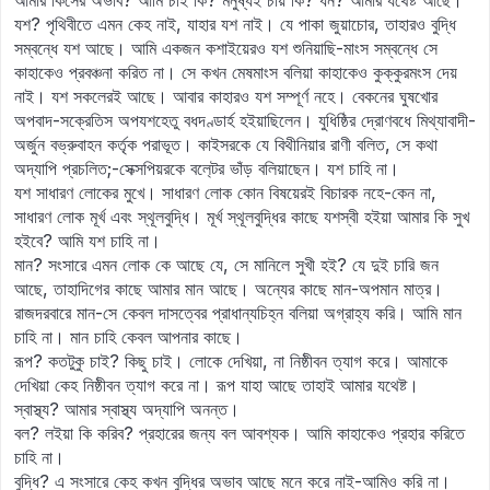
আমার কিসের অভাব? আমি চাই কি? মনুষ্যই চায় কি? ধন? আমার যথেষ্ট আছে।
যশ? পৃথিবীতে এমন কেহ নাই, যাহার যশ নাই। যে পাকা জুয়াচোর, তাহারও বুদ্ধি
সম্বন্ধে যশ আছে। আমি একজন কশাইয়েরও যশ শুনিয়াছি-মাংস সম্বন্ধে সে
কাহাকেও প্রবঞ্চনা করিত না। সে কখন মেষমাংস বলিয়া কাহাকেও কুক্কুরমংস দেয়
নাই। যশ সকলেরই আছে। আবার কাহারও যশ সম্পূর্ণ নহে। বেকনের ঘুষখোর
অপবাদ-সক্রেতিস অপযশহেতু বধদণ্ডার্হ হইয়াছিলেন। যুধিষ্ঠির দ্রোণবধে মিথ্যাবাদী-
অর্জুন বভ্রুবাহন কর্তৃক পরাভূত। কাইসরকে যে বিথীনিয়ার রাণী বলিত, সে কথা
অদ্যাপি প্রচলিত;-সেক্সপিয়রকে বল‍্‍টের ভাঁড় বলিয়াছেন। যশ চাহি না।
যশ সাধারণ লোকের মুখে। সাধারণ লোক কোন বিষয়েরই বিচারক নহে-কেন না,
সাধারণ লোক মূর্খ এবং স্থূলবুদ্ধি। মূর্খ স্থূলবুদ্ধির কাছে যশস্বী হইয়া আমার কি সুখ
হইবে? আমি যশ চাহি না।
মান? সংসারে এমন লোক কে আছে যে, সে মানিলে সুখী হই? যে দুই চারি জন
আছে, তাহাদিগের কাছে আমার মান আছে। অন্যের কাছে মান-অপমান মাত্র।
রাজদরবারে মান-সে কেবল দাসত্বের প্রাধান্যচিহ্ন বলিয়া অগ্রাহ্য করি। আমি মান
চাহি না। মান চাহি কেবল আপনার কাছে।
রূপ? কতটুকু চাই? কিছু চাই। লোকে দেখিয়া, না নিষ্ঠীবন ত্যাগ করে। আমাকে
দেখিয়া কেহ নিষ্ঠীবন ত্যাগ করে না। রূপ যাহা আছে তাহাই আমার যথেষ্ট।
স্বাস্থ্য? আমার স্বাস্থ্য অদ্যাপি অনন্ত।
বল? লইয়া কি করিব? প্রহারের জন্য বল আবশ্যক। আমি কাহাকেও প্রহার করিতে
চাহি না।
বুদ্ধি? এ সংসারে কেহ কখন বুদ্ধির অভাব আছে মনে করে নাই-আমিও করি না।