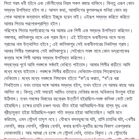
পিতা পরম ধনী হইবে এবং কৌলীন্যের নিয়ম সকল বজায় থাকিবে। কিন্তু এরূপ কোন
সম্বন্ধ উপস্থিত হইল না। আসল কথা, আমাদিগের কুলকলঙ্ক শুনিয়া কোন বড়
লোক আমাকে কন্যাদান করিতে ইচ্ছুক হয়েন নাই। এইরূপ সম্বন্ধ করিতে করিতে
আমার পিতার পরলোকপ্রাপ্তি হইল।
পরিশেষে পিতার স্বর্গারোহণের পর আমার এক পিসী এক সম্বন্ধ উপস্থিত করিলেন।
গঙ্গাপার, কালিকাপুর নামে এক গ্রাম ছিল। এই ইতিহাসে ভবানীনগর নামে অন্য
গ্রামের নাম উত্থাপিত হইবে ; এই কালিকাপুর সেই ভবানীনগরের নিকটস্থ গ্রাম।
আমার পিসীর শ্বশুরালয় সেই কালিকাপুরে। সেইখানে লবঙ্গ নামে কোন ভদ্রলোকের
কন্যার সঙ্গে পিসী আমার সম্বন্ধ উপস্থিত করিলেন।
সম্বন্ধের পূর্বে আমি লবঙ্গকে সর্বদাই দেখিতে পাইতাম। আমার পিসীর বাড়ীতে আমি
মধ্যে মধ্যে যাইতাম। লবঙ্গকে পিসীর বাড়ীতেও দেখিতাম-তাহার পিত্রালয়েও
দেখিতাম। মধ্যে মধ্যে লবঙ্গকে শিশুবোধ হইতে “ক”য়ে করাত, “খ”য়ে খরা
শিখাইতাম। যখন তাহার সঙ্গে আমার সম্বন্ধ হইল, তখন হইতে সে আমার কাছে আর
আসিত না। কিন্তু সেই সময়েই আমিও তাহারে দেখিবার জন্য অধিকতর উৎসুক হইয়া
উঠিলাম। তখন লবঙ্গের বিবাহের বয়:ক্রম উত্তীর্ণ হইয়াছিল-লবঙ্গ কলিকা ফোট ফোট
হইয়াছিল। চক্ষের চাহনি চঞ্চল অথচ ভীত হইয়া আসিয়াছিল-উচ্চ হাস্য মৃদু এবং
ব্রীড়াযুক্ত হইয়া উঠিয়াছিল-দ্রুত গতি মন্থর হইয়া আসিতেছিল। আমি মনে
করিতাম, এমন সৌন্দর্য তাদৃশ নহে। যৌবনে বসনভূষণের ঘটা, হাসি চাহনির ঘটা,-বেণীর
দোলনি, বাহুর দোলনি, গ্রীবার হেলনি, কথার ছলনি-যুবতীর রূপের বিকাশ একপ্রকার
দোকানদারি। আর আমরা যে চক্ষে সে সৌন্দর্য দেখি, তাহাও বিকৃত। যে সৌন্দর্যের