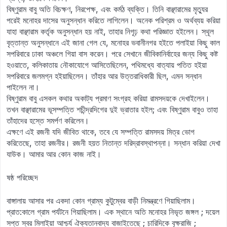
বিষ্ণুরাম বাবু অতি বিচক্ষণ, নিরপেক্ষ, এবং কর্মঠ ব্যক্তি। তিনি বাঞ্ছারামের মৃত্যুর
পরেই মনোহর দাসের অনুসন্ধান করিতে লাগিলেন। অনেক পরিশ্রম ও অর্থব্যয় করিয়া
যাহা বাঞ্ছারাম কর্তৃক অনুসন্ধান হয় নাই, তাহার নিগূঢ় কথা পরিজ্ঞাত হইলেন। স্থূল
বৃত্তান্ত অনুসন্ধানে এই জানা গেল যে, মনোহর ভবানীনগর হইতে পলাইয়া কিছু কাল
সপরিবারে ঢাকা অঞ্চলে গিয়া বাস করেন। পরে সেখানে জীবিকানির্বাহের জন্য কিছু কষ্ট
হওয়াতে, কলিকাতায় নৌকাযোগে আসিতেছিলেন, পথিমধ্যে বাত্যায় পতিত হইয়া
সপরিবারে জলমগ্ন হইয়াছিলেন। তাঁহার আর উত্তরাধিকারী ছিল, এমন সন্ধান
পাইলেন না।
বিষ্ণুরাম বাবু এসকল কথার অকাট্য প্রমাণ সংগ্রহ করিয়া রামসদয়কে দেখাইলেন।
তখন বাঞ্ছারামের ভূসম্পত্তি শচীন্দ্রদিগের দুই ভ্রাতার হইল; এবং বিষ্ণুরাম বাবুও তাহা
তাঁহাদের হস্তে সমর্পণ করিলেন।
এক্ষণে এই রজনী যদি জীবিত থাকে, তবে যে সম্পত্তি রামসদয় মিত্র ভোগ
করিতেছে, তাহা রজনীর। রজনী হয়ত নিতান্ত দরিদ্রাবস্থাপন্না। সন্ধান করিয়া দেখা
যাউক। আমার আর কোন কাজ নাই।
ষষ্ঠ পরিচ্ছেদ
বাঙ্গালায় আসার পর একদা কোন গ্রাম্য কুটুম্বের বাড়ী নিমন্ত্রণে গিয়াছিলাম।
প্রাত:কালে গ্রাম পর্যটনে গিয়াছিলাম। এক স্থানে অতি মনোহর নিভৃত জঙ্গল ; দয়েল
সপ্ত স্বর মিলাইয়া আশ্চর্য ঐক্যতানবাদ্য বাজাইতেছে ; চারিদিকে বৃক্ষরাজি ;