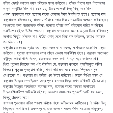
বলিয়া জ্যেষ্ঠ ভ্রাতার ন্যায় তাঁহাকে মান্য করিতেন। তাঁহার পিতার সঙ্গে পিতামহের
তাদৃশ সম্প্রীতি ছিল না। বোধ হয়, উভয় পক্ষেরই কিছু কিছু দোষ ছিল।
একদা রামসদয়ের সঙ্গে মনোহর দাসের ঘোরতর বিবাদ উপস্থিত হইল। মনোহর দাস
বাঞ্ছারামকে বলিলেন যে, রামসদয় তাঁহাকে কোন বিষয়ে সহনাতীত অপমান করিয়াছেন।
অপমানের কথা বাঞ্ছারামকে বলিয়া, মনোহর তাঁহার কার্য পরিত্যাগ করিয়া সপরিবারে
ভবানীনগর হইতে উঠিয়া গেলেন। বাঞ্ছারাম মনোহরকে অনেক অনুনয় বিনয় করিলেন ;
মনোহর কিছুই শুনিলেন না। উঠিয়া কোন্ দেশে গিয়া বাস করিলেন, তাহাও কাহাকে
জানাইলেন না।
বাঞ্ছারাম রামসদয়ের প্রতি যত স্নেহ করুন বা না করুন, মনোহরকে ততোধিক স্নেহ
করিতেন। সুতরাং রামসদয়ের উপর তাঁহার ক্রোধ অপরিসীম হইল। বাঞ্ছারাম অত্যন্ত
কটূক্তি করিয়া গালি দিলেন, রামসদয়ও সকল কথা নি:শব্দে সহ্য করিলেন না।
পিতা পুত্রের বিবাদের ফল এই দাঁড়াইল যে, বাঞ্ছারাম পুত্রকে গৃহবহিষ্কৃত করিয়া
দিলেন। পুত্রও গৃহত্যাগ করিয়া, শপথ করিলেন, আর কখনও পিতৃভবনে মুখ
দেখাইবেন না। বাঞ্ছারাম রাগ করিয়া এক উইল করিলেন। উইলে লিখিত হইল যে,
বাঞ্ছারাম মিত্রের সম্পত্তিতে তস্য পুত্র রামসদয় মিত্র কখন অধিকারী হইবেন না।
বাঞ্ছারাম মিত্রের অবর্তমানে মনোহর দাস, মনোহর দাসের অভাবে মনোহরের
উত্তরাধিকারিগণ অধিকারী হইবেন; তদভাবে রামসদয়ের পুত্রপৌত্রাদি যথাক্রমে,
কিন্তু রামসদয় নহে।
রামসদয় গৃহত্যাগ করিয়া প্রথমা স্ত্রীকে লইয়া কলিকাতায় আসিলেন। ঐ স্ত্রীর কিছু
পিতৃদত্ত অর্থ ছিল। তদবলম্বনে, এবং একজন সজ্জন বণিক সাহেবের আনুকূল্যে