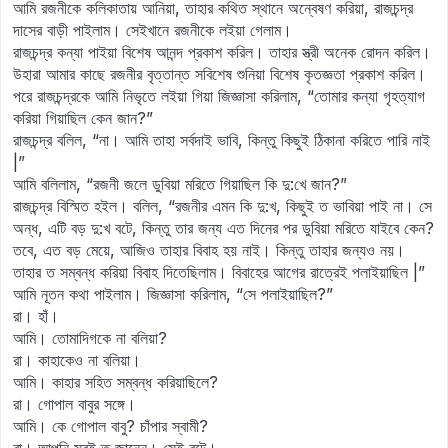
আমি রজনীকে কলিকাতায় আনিয়া, তাহার কথিত স্থানে অন্বেষণ করিয়া, রাজচন্দ্র
দাসের বাড়ী পাইলাম। সেইখানে রজনীকে লইয়া গেলাম।
রাজচন্দ্র কন্যা পাইয়া বিশেষ আনন্দ প্রকাশ করিল। তাহার স্ত্রী অনেক রোদন করিল।
উহারা আমার কাছে রজনীর বৃত্তান্ত সবিশেষ শুনিয়া বিশেষ কৃতজ্ঞতা প্রকাশ করিল।
পরে রাজচন্দ্রকে আমি নিভৃতে লইয়া গিয়া জিজ্ঞাসা করিলাম, “তোমার কন্যা গৃহত্যাগ
করিয়া গিয়াছিল কেন জান?”
রাজচন্দ্র বলিল, “না। আমি তাহা সর্বদাই ভাবি, কিন্তু কিছুই ঠিকানা করিতে পারি নাই
|”
আমি বলিলাম, “রজনী জলে ডুবিয়া মরিতে গিয়াছিল কি দু:খে জান?”
রাজচন্দ্র বিস্মিত হইল। বলিল, “রজনীর এমন কি দু:খ, কিছুই ত ভাবিয়া পাই না। সে
অন্ধ, এটি বড় দু:খ বটে, কিন্তু তার জন্য এত দিনের পর ডুবিয়া মরিতে যাইবে কেন?
তবে, এত বড় মেয়ে, আজিও তাহার বিবাহ হয় নাই। কিন্তু তাহার জন্যও নয়।
তাহার ত সম্বন্ধ করিয়া বিবাহ দিতেছিলাম। বিবাহের আগের রাত্রেই পলাইয়াছিল |”
আমি নূতন কথা পাইলাম। জিজ্ঞাসা করিলাম, “সে পলাইয়াছিল?”
রা। হাঁ।
আমি। তোমাদিগকে না বলিয়া?
রা। কাহাকেও না বলিয়া।
আমি। কাহার সহিত সম্বন্ধ করিয়াছিলে?
রা। গোপাল বাবুর সঙ্গে।
আমি। কে গোপাল বাবু? চাঁপার স্বামী?