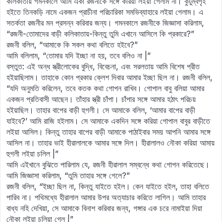
কলিকাতায় গমনকালে আমি একা রজনীকে সঙ্গে করিয়া লইয়া গেলাম না। কুটুম্বগৃহ
হইতে তিনকড়ি নামে একজন প্রাচীনা পরিচারিকা সমভিব্যাহারে লইয়া গেলাম। এ
সতর্কতা রজনীর মন প্রসন্ন করিবার জন্য। গমনকালে রজনীকে জিজ্ঞাসা করিলাম,
“রজনী-তোমাদের বাড়ী কলিকাতায়-কিন্তু তুমি এখানে আসিলে কি প্রকারে?”
রজনী বলিল, “আমাকে কি সকল কথা বলিতে হইবে?”
আমি বলিলাম, “তোমার যদি ইচ্ছা না হয়, তবে বলিও না |”
বস্তুত: এই অন্ধ স্ত্রীলোকের বুদ্ধি, বিবেচনা, এবং সরলতায় আমি বিশেষ প্রীত
হইয়াছিলাম। তাহাকে কোন প্রকার ক্লেশ দিবার আমার ইচ্ছা ছিল না। রজনী বলিল,
“যদি অনুমতি করিলেন, তবে কতক কথা গোপন রাখিব। গোপাল বাবু বলিয়া আমার
একজন প্রতিবাসী আছেন। তাঁহার স্ত্রী চাঁপা। চাঁপার সঙ্গে আমার হঠাৎ পরিচয়
হইয়াছিল। তাহার বাপের বাড়ী হুগলী। সে আমাকে বলিল, ‘আমার বাপের বাড়ী
যাইবে?’ আমি রাজি হইলাম। সে আমাকে একদিন সঙ্গে করিয়া গোপাল বাবুর বাড়ীতে
লইয়া আসিল। কিন্তু তাহার বাপের বাড়ী আমাকে পাঠাইবার সময় আপনি আমার সঙ্গে
আসিল না। তাহার ভাই হীরালালকে আমার সঙ্গে দিল। হীরালালও নৌকা করিয়া আমায়
হুগলী লইয়া চলিল |”
আমি এইখানে বুঝিতে পারিলাম যে, রজনী হীরালাল সম্বন্ধে কথা গোপন করিতেছে।
আমি জিজ্ঞাসা করিলাম, “তুমি তাহার সঙ্গে গেলে?”
রজনী বলিল, “ইচ্ছা ছিল না, কিন্তু যাইতে হইল। কেন যাইতে হইল, তাহা বলিতে
পারিব না। পথিমধ্যে হীরালাল আমার উপর অত্যাচার করিতে লাগিল। আমি তাহার
বাধ্য নহি দেখিয়া, সে আমাকে বিনাশ করিবার জন্য, গঙ্গার এক চরে নামাইয়া দিয়া
নৌকা লইয়া চলিয়া গেল |”