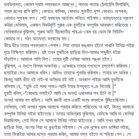
ঘনবিন্যস্ত, কোমল শ্যাম পল্লবদলে আচ্ছন্ন ; পাতায় পাতায় ঠেসাঠেসি মিশামিশি,
শ্যাম রূপের রাশি রাশি ; কোথাও কলিকা, কোথাও স্ফুটিত পুষ্প কোথাও অপক্ক,
কোথাও সুপক্ক ফল। সেই বনমধ্যে আর্তনাদ শুনিতে পাইলাম। বনাভ্যন্তরে প্রবেশ
করিয়া দেখিলাম, একজন বিকটমূর্তি পুরুষ এক যুবতীকে বলপূর্বক আক্রমণ করিতেছে।
দেখিবামাত্র বুঝিলাম, পুরুষ অতি নীচজাতীয় পাষণ্ড-বোধ হয় ডোম কি সিউলি-
কোমরে দা। গঠন অত্যন্ত বলবানের মত।
ধীরে ধীরে তাহার পশ্চাদ্ভাগে গেলাম। গিয়া তাহার কঙ্কাল হইতে দাখানি টানিয়া লইয়া
দূরে নিক্ষিপ্ত করিলাম। দুষ্ট তখন যুবতীকে ছাড়িয়া দিল-আমার সম্মুখীন হইয়া
দাঁড়াইল। আমাকে গালি দিল। তাহার দৃষ্টি দেখিয়া আমার শঙ্কা হইল।
বুঝিলাম, এ স্থলে বিলম্ব অকর্তব্য। একেবারে তাহার গলদেশে হস্তার্পণ করিলাম।
ছাড়াইয়া সেও আমাকে ধরিল। আমিও তাহাকে পুনর্বার ধরিলাম। তাহার বল অধিক।
কিন্তু আমি ভীত হই নাই-বা অস্থির হই নাই। অবকাশ পাইয়া আমি যুবতীকে
বলিলাম যে, “তুমি এই সময় পলাও-আমি ইহার উপযুক্ত দণ্ড দিতেছি |”
যুবতী বলিল,-“কোথায় পলাইব? আমি যে অন্ধ! এখানকার পথ চিনি না |”
অন্ধ! আমার বল বাড়িল। আমি রজনী নামে একটি অন্ধ কন্যাকে খুঁজিতেছিলাম।
দেখিলাম, সেই বলবান পুরুষ আমাকে প্রহার করিতে পারিতেছে না বটে, কিন্তু আমাকে
বলপূর্বক টানিয়া লইয়া যাইতেছে। তাহার অভিপ্রায় বুঝিলাম, যেদিকে আমি দা ফেলিয়া
দিয়াছিলাম, সেই দিকে সে আমাকে টানিয়া লইয়া যাইতেছে। আমি তখন দুষ্টকে
ছাড়িয়া দিয়া, অগ্রে গিয়া দা কুড়াইয়া লইলাম। সে এক বৃক্ষের ডাল ভাঙ্গিয়া লইয়া,
তাহা ফিরাইয়া আমার হস্তে প্রহার করিল, আমার হস্ত হইতে দা পড়িয়া গেল। সে