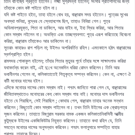
তিনি বাণিজ্যে প্রবৃত্ত হইলেন। লক্ষ্মী সুপ্রসন্না হইলেন; সংসার প্রতিপালনের জন্য
তাঁহাকে কোন কষ্ট পাইতে হইল না।
যদি কষ্ট পাইতে হইত, তাহা হইলে বোধ হয়, বাঞ্ছারাম সদয় হইতেন। পুত্রের সুখের
অবস্থা শুনিয়া, বৃদ্ধের যে স্নেহাবশেষ ছিল, তাহাও নিবিয়া গেল। পুত্র
অভিমানপ্রযুক্ত, পিতা না ডাকিলে, আর যাইব না, ইহা স্থির করিয়া, আর পিতার
কোন সম্বাদ লইলেন না। অভক্তি এবং তাচ্ছল্যবশত: পুত্র এরূপ করিতেছে বিবেচনা
করিয়া, বাঞ্ছারাম তাঁহাকেও আর ডাকিলেন না।
সুতরাং কাহারও রাগ পড়িল না; উইলও অপরিবর্তিত রহিল। এমতকালে হঠাৎ বাঞ্ছারামের
স্বর্গপ্রাপ্তি হইল।
রামসদয় শোকাকুল হইলেন; তাঁহার পিতার মৃত্যুর পূর্বে তাঁহার সঙ্গে সাক্ষাৎলাভ করিয়া
যথাকর্তব্য করেন নাই, এই দু:খে অনেকদিন ধরিয়া রোদন করিলেন। তিনি আর
ভবানীনগর গেলেন না, কলিকাতাতেই পিতৃকৃত্য সম্পন্ন করিলেন। কেন না, এক্ষণে ঐ
বাটী মনোহর দাসের হইল।
এদিকে মনোহর দাসের কোন সম্বাদ নাই। পশ্চাৎ জানিতে পারা গেল যে, বাঞ্ছারামের
জীবিতাবস্থাতেও মনোহরের কেহ কোন সম্বাদ পায় নাই। মনোহর দাস ভবানীনগর
হইতে যে গিয়াছিল, সেই গিয়াছিল ; কোথায় গেল, বাঞ্ছারাম তাহার অনেক সন্ধান
করিলেন ; কিছুতেই কোন সম্বাদ পাইলেন না। তখন তিনি উইলের এক ক্রোড়পত্র
সৃজন করিলেন। তাহাতে বিষ্ণুরাম সরকার নামক একজন কলিকাতানিবাসিনী আত্মীয়
কুটুম্বকে উইলের একজিকিউটর নিযুক্ত করিলেন। তাহাতে কথা রহিল যে, তিনি
সযত্নে মনোহর দাসের অনুসন্ধান করিবেন। পশ্চাৎ ফলানুসারে সম্পত্তি যাহার
প্রাপ্য, তাহাকে দিবেন।