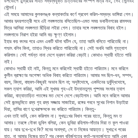
উপভোগে ইন্দ্রিয়ের সহিত সম্বন্ধযুক্ত চিত্তভাবের সংস্পর্শ মাত্র নাই, সেই সৌন্দর্যই
সৌন্দর্য।
এই সময়ে আমাদের কুলকলঙ্ক কন্যাকর্তার কর্ণে প্রবেশ করিল-সম্বন্ধ ভাঙ্গিয়া গেল।
আমার হৃদয়পতত্রী সবে এই লবঙ্গলতায় বসিতেছিল-এমত সময় ভবানীনগরের রামসদয়
মিত্র আসিয়া লবঙ্গলতা ছিঁড়িয়া লইয়া গেল। তাহার সঙ্গে লবঙ্গলতার বিবাহ হইল।
লবঙ্গলাভে নিরাশ হইয়া আমি বড় ক্ষুণ্ণ হইলাম।
ইহার কয় বৎসর পরে এমন একটি ঘটনা ঘটিল যে, তাহা আমি বলিতে পারিতেছি না।
পশ্চাৎ বলিব কিনা, তাহাও স্থির করিতে পারিতেছি না। সেই অবধি আমি গৃহত্যাগ
করিলাম। সেই পর্যন্ত নানা দেশে ভ্রমণ করিয়া বেড়াই। কোথাও স্থায়ী হইতে পারি
নাই।
কোথাও স্থায়ী হই নাই, কিন্তু মনে করিলেই স্থায়ী হইতে পারিতাম। মনে করিলে
কুলীন ব্রাহ্মণের অপেক্ষা অধিক বিবাহ করিতে পারিতাম। আমার সব ছিল-ধন, সম্পদ,
বয়স, বিদ্যা, বাহুবল-কিছুরই অভাব ছিল না; অদৃষ্টদোষে, একদিনের দুর্বুদ্ধিদোষে,
সকল ত্যাগ করিয়া, আমি এই সুখময় গৃহ-এই উদ্যানতুল্য পুষ্পময় সংসার ত্যাগ
করিয়া, বাত্যাতাড়িত পতঙ্গের মত দেশে দেশে বেড়াইলাম। আমি মনে করিলে আমার
সেই জন্মভূমিতে রম্য গৃহ রম্য সজ্জায় সাজাইয়া, রঙ্গের পবনে সুখের নিশান উড়াইয়া
দিয়া, হাসির বাণে দু:খরাক্ষসকে বধ করিতে পারিতাম। কিন্তু-
এখন তাই ভাবি, কেন করিলাম না। সুখদু:খের বিধান পরের হাতে, কিন্তু মন ত
আমার। তরঙ্গে নৌকা ডুবিল বলিয়া, কেন ডুবিয়া রহিলাম-সাঁতার দিয়া ত কূল পাওয়া
যায়। আর দু:খ-দু:খ কি? মনের অবস্থা, সে ত নিজের আয়ত্ত। সুখদু:খ পরের
হাত, না আমার নিজের হাত? পর কেবল বহির্জগতের কর্তা-অন্তর্জগতে আমি একা