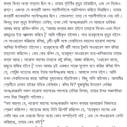
কন্যা ভিন্ন অন্য সন্তান ছিল না। তাহার গৃহিণীর মৃত্যু হইয়াছিল, এবং সে নিজেও
রুগ্ন। এজন্য সে কন্যাটি আপন শ্যালীপতিকে প্রতিপালন করিতে দিয়াছিল। তাহার
কন্যাটি কতকগুলিন স্বর্ণালঙ্কার ছিল। লোভবশত: তাহা সে শ্যালীপতিকে দেয় নাই।
কিন্তু যখন মৃত্যু উপস্থিত দেখিল, তখন সেই অলঙ্কারগুলি সে আমাকে ডাকিয়া
আমার কাছে রাখিল-বলিল যে, ‘আমার কন্যার জ্ঞান হইলে তাহাকে দিবেন-এখন দিলে
রাজচন্দ্র ইহা আত্মসাৎ করিবে |’ আমি স্বীকৃত হইলাম। পরে হরেকৃষ্ণের মৃত্যু হইলে
সে লাওয়ারেশ মরিয়াছে বলিয়া, নন্দী-ভৃঙ্গী সঙ্গে দেবাদিদেব মহাদেব দারোগা মহাশয়
আসিয়া উপস্থিত হইলেন। হরেকৃষ্ণের ঘটী বাটী পাতর টুকনি লাওয়ারেশ মাল বলিয়া
হস্তগত করিলেন। কেহ কেহ বলিল যে, হরেকৃষ্ণ লাওয়ারেশ নহে–কলিকাতায় তাহার
কন্যা আছে। দারোগা মহাশয় তাহাকে কটু বলিয়া, আজ্ঞা করিলেন, ‘ওয়ারেশ থাকে,
হুজুরে হাজির হইবে |’ তখন আমার দুই একজন শত্রু সুযোগ মনে করিয়া বলিয়া দিল
যে, গোবিন্দ দত্তের কাছে ইহার স্বর্ণালঙ্কার আছে। আমাকে তলব হইল। আমি
তখন দেবাদিদেবের কাছে আসিয়া যুক্তকরে দাঁড়াইলাম। কিছু গালি খাইলাম। আসামীর
শ্রেণীতে চালান হইবার গতিক দেখিলাম। বলিব কি? ঘুষাঘুষির উদ্যোগ দেখিয়া
অলঙ্কারগুলি সকল দারোগা মহাশয়ের পাদপদ্মে ঢালিয়া দিলাম, তাহার উপর পঞ্চাশটাকা
নগদ দিয়া নিষ্কৃতি পাইলাম।
“বলা বাহুল্য যে, দারোগা মহাশয় অলঙ্কারগুলি আপন কন্যার ব্যবহারার্থ নিজালয়ে
প্রেরণ করিলেন। সাহেবের কাছে তিনি রিপোর্ট করিলেন যে, ‘হরেকৃষ্ণ দাসের এক
লোটা আর এক দেরকো ভিন্ন অন্য কোন সম্পত্তিই নাই ; এবং সে লাওয়ারেশা ফেতি
করিয়াছে, তাহার কেহ নাই’|”