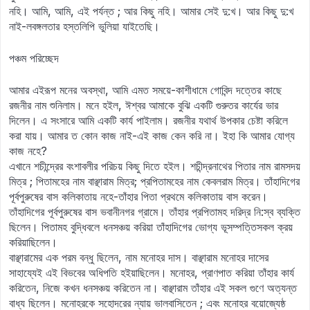
নহি। আমি, আমি, এই পর্যন্ত ; আর কিছু নহি। আমার সেই দু:খ। আর কিছু দু:খ
নাই-লবঙ্গলতার হস্তলিপি ভুলিয়া যাইতেছি।
পঞ্চম পরিচ্ছেদ
আমার এইরূপ মনের অবস্থা, আমি এমত সময়ে-কাশীধামে গোবিন্দ দত্তের কাছে
রজনীর নাম শুনিলাম। মনে হইল, ঈশ্বর আমাকে বুঝি একটি গুরুতর কার্যের ভার
দিলেন। এ সংসারে আমি একটি কার্য পাইলাম। রজনীর যথার্থ উপকার চেষ্টা করিলে
করা যায়। আমার ত কোন কাজ নাই-এই কাজ কেন করি না। ইহা কি আমার যোগ্য
কাজ নহে?
এখানে শচীন্দ্রের বংশাবলীর পরিচয় কিছু দিতে হইল। শচীন্দ্রনাথের পিতার নাম রামসদয়
মিত্র ; পিতামহের নাম বাঞ্ছারাম মিত্র; প্রপিতামহের নাম কেবলরাম মিত্র। তাঁহাদিগের
পূর্বপুরুষের বাস কলিকাতায় নহে-তাঁহার পিতা প্রথমে কলিকাতায় বাস করেন।
তাঁহাদিগের পূর্বপুরুষের বাস ভবানীনগর গ্রামে। তাঁহার প্রপিতামহ দরিদ্র নি:স্ব ব্যক্তি
ছিলেন। পিতামহ বুদ্ধিবলে ধনসঞ্চয় করিয়া তাঁহাদিগের ভোগ্য ভূসম্পত্তিসকল ক্রয়
করিয়াছিলেন।
বাঞ্ছারামের এক পরম বন্ধু ছিলেন, নাম মনোহর দাস। বাঞ্ছারাম মনোহর দাসের
সাহায্যেই এই বিভবের অধিপতি হইয়াছিলেন। মনোহর, প্রাণপাত করিয়া তাঁহার কার্য
করিতেন, নিজে কখন ধনসঞ্চয় করিতেন না। বাঞ্ছারাম তাঁহার এই সকল গুণে অত্যন্ত
বাধ্য ছিলেন। মনোহরকে সহোদরের ন্যায় ভালবাসিতেন ; এবং মনোহর বয়োজ্যেষ্ঠ