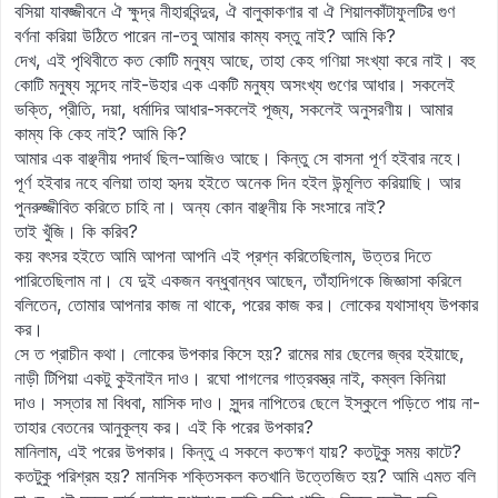
বসিয়া যাবজ্জীবনে ঐ ক্ষুদ্র নীহারবিন্দুর, ঐ বালুকাকণার বা ঐ শিয়ালকাঁটাফুলটির গুণ
বর্ণনা করিয়া উঠিতে পারেন না-তবু আমার কাম্য বস্তু নাই? আমি কি?
দেখ, এই পৃথিবীতে কত কোটি মনুষ্য আছে, তাহা কেহ গণিয়া সংখ্যা করে নাই। বহু
কোটি মনুষ্য সন্দেহ নাই-উহার এক একটি মনুষ্য অসংখ্য গুণের আধার। সকলেই
ভক্তি, প্রীতি, দয়া, ধর্মাদির আধার-সকলেই পূজ্য, সকলেই অনুসরণীয়। আমার
কাম্য কি কেহ নাই? আমি কি?
আমার এক বাঞ্ছনীয় পদার্থ ছিল-আজিও আছে। কিন্তু সে বাসনা পূর্ণ হইবার নহে।
পূর্ণ হইবার নহে বলিয়া তাহা হৃদয় হইতে অনেক দিন হইল উন্মূলিত করিয়াছি। আর
পুনরুজ্জীবিত করিতে চাহি না। অন্য কোন বাঞ্ছনীয় কি সংসারে নাই?
তাই খুঁজি। কি করিব?
কয় বৎসর হইতে আমি আপনা আপনি এই প্রশ্ন করিতেছিলাম, উত্তর দিতে
পারিতেছিলাম না। যে দুই একজন বন্ধুবান্ধব আছেন, তাঁহাদিগকে জিজ্ঞাসা করিলে
বলিতেন, তোমার আপনার কাজ না থাকে, পরের কাজ কর। লোকের যথাসাধ্য উপকার
কর।
সে ত প্রাচীন কথা। লোকের উপকার কিসে হয়? রামের মার ছেলের জ্বর হইয়াছে,
নাড়ী টিপিয়া একটু কুইনাইন দাও। রঘো পাগলের গাত্রবস্ত্র নাই, কম্বল কিনিয়া
দাও। সস্তার মা বিধবা, মাসিক দাও। সুন্দর নাপিতের ছেলে ইস্কুলে পড়িতে পায় না-
তাহার বেতনের আনুকূল্য কর। এই কি পরের উপকার?
মানিলাম, এই পরের উপকার। কিন্তু এ সকলে কতক্ষণ যায়? কতটুকু সময় কাটে?
কতটুকু পরিশ্রম হয়? মানসিক শক্তিসকল কতখানি উত্তেজিত হয়? আমি এমত বলি