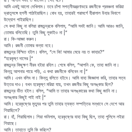
রা। আপনি সবই ত জানেন। সেই বটে।
আমি একটু আলো দেখিলাম। তবে চাঁপা সপত্নীযন্ত্রণাভয়ে রজনীকে প্রবঞ্চনা করিয়া
ভ্রাতৃসঙ্গে হুগলী পাঠাইয়াছিল। বোধ হয়, তাহারই পরামর্শে হীরালাল উহার বিনাশে
উদ্যোগ পাইয়াছিল।
সে কথা কিছু না বলিয়া রাজচন্দ্রকে বলিলাম, “আমি সবই জানি। আমি আরও জানি,
তোমায় বলিতেছি। তুমি কিছু লুকাইও না |”
রা। কি-আজ্ঞা করুন।
আমি। রজনী তোমার কন্যা নহে।
রাজচন্দ্র বিস্মিত হইল। বলিল, “সে কি! আমার মেয়ে নয় ত কাহার?”
“হরেকৃষ্ণ দাসের |”
রাজচন্দ্র কিছুক্ষণ নীরব হইয়া রহিল। শেষে বলিল, “আপনি কে, তাহা জানি না।
কিন্তু আপনার পায়ে পড়ি, এ কথা রজনীকে বলিবেন না |”
আমি। এখন বলিব না। কিন্তু বলিতে হইবে। আমি যাহা জিজ্ঞাসা করি, তাহার সত্য
উত্তর দাও। যখন হরেকৃষ্ণ মরিয়া যায়, তখন রজনীর কিছু অলঙ্কার ছিল?
রাজচন্দ্র ভীত হইল। বলিল, “আমি ত তাহার অলঙ্কারের কথা কিছু জানি না।
অলঙ্কার কিছুই পাই নাই |”
আমি। হরেকৃষ্ণের মৃত্যুর পর তুমি তাহার ত্যক্ত সম্পত্তির সন্ধানে সে দেশে আর
গিয়াছিলে?
রা। হাঁ, গিয়াছিলাম। গিয়া শুনিলাম, হরেকৃষ্ণের যাহা কিছু ছিল, তাহা পুলিসে লইয়া
গিয়াছে।
আমি। তাহাতে তুমি কি করিলে?