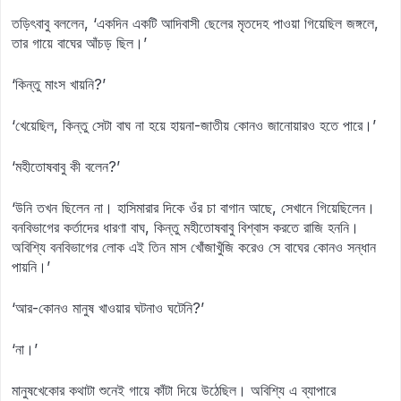
তড়িৎবাবু বললেন, ‘একদিন একটি আদিবাসী ছেলের মৃতদেহ পাওয়া গিয়েছিল জঙ্গলে,
তার গায়ে বাঘের আঁচড় ছিল।’
‘কিন্তু মাংস খায়নি?’
‘খেয়েছিল, কিন্তু সেটা বাঘ না হয়ে হায়না-জাতীয় কোনও জানোয়ারও হতে পারে।’
‘মহীতোষবাবু কী বলেন?’
‘উনি তখন ছিলেন না। হাসিমারার দিকে ওঁর চা বাগান আছে, সেখানে গিয়েছিলেন।
বনবিভাগের কর্তাদের ধারণা বাঘ, কিন্তু মহীতোষবাবু বিশ্বাস করতে রাজি হননি।
অবিশ্যি বনবিভাগের লোক এই তিন মাস খোঁজাখুঁজি করেও সে বাঘের কোনও সন্ধান
পায়নি।’
‘আর-কোনও মানুষ খাওয়ার ঘটনাও ঘটেনি?’
‘না।’
মানুষখেকোর কথাটা শুনেই গায়ে কাঁটা দিয়ে উঠেছিল। অবিশ্যি এ ব্যাপারে