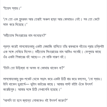
‘ইয়েস স্যার।’
‘সে তো এক সুন্দরবন আর তেরাই অঞ্চল ছাড়া আর কোথায়ও নেই। সব তো কেটে
সাফ করে দিয়েছে।’
‘মহীতোষ সিংহরায়ের নাম শুনেছেন?’
প্রশ্ন করেই লালমোহনবাবু একটা মেজাজি হাসিতে তাঁর ঝকঝকে দাঁতের প্রায় চব্বিশটা
এক সঙ্গে দেখিয়ে দিলেন। মহীতোষ সিংহরায়ের নাম আমিও শুনেছি। ফেলুদার কাছে
ওঁর একটা শিকারের বই আছে— সে নাকি দারুণ বই।
‘তিনি তো উড়িষ্যা না অসম না কোথায় থাকেন না?’
লালমোহনবাবু বুক-পকেট থেকে সড়াৎ করে একটা চিঠি বার করে বললেন, ‘নো স্যার।
উনি থাকেন ডুয়ার্সে— ভূটান বর্ডারের কাছে। আমার লাস্ট বইটা ওঁকে উৎসর্গ
করেছিলুম। আমার সঙ্গে চিঠি লেখালেখি হয়েছে।’
‘আপনি তা হলে জ্যান্ত লোককেও বই উৎসর্গ করেন?’