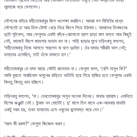
কোনজন প্রদোষ মিত্তির আর কোনজন লালমোহন গাঙ্গুলী সেটা ভদ্রলোক দিব্যি
আন্দাজে ধরে ফেললেন।
স্টেশনের বাইরে মহীতোষবাবুর জিপ অপেক্ষা করছিল। আমরা দশ মিনিটের মধ্যে
স্টেশনেই চা আর ডিম-টোস্ট খেয়ে নিয়ে জিপে গিয়ে উঠলাম। আমাদের তিনজনের
দুটো সুটকেস, আর ফেলুদার একটা কাঁধে-ঝোলানো ব্যাগ ছাড়া মাল বলতে আর কিছুই
নেই, কাজেই জিপে জায়গার অভাব হল না। গাড়ি ছাড়ার মুখে তড়িৎবাবু বললেন,
‘মহীতোষবাবু নিজে আসতে পারলেন না বলে দুঃখিত। ওঁর দাদার শরীরটা ভাল নেই;
ডাক্তার এসেছিল, তাই ওঁকে থাকতে হল।’
মহীতোষবাবুর যে দাদা আছে সেটাই জানতাম না। ফেলুদা বলল, ‘বেশি অসুখ কি?’
আমি বুঝতে পারছিলাম অসুখের বাড়িতে অতিথি হয়ে গিয়ে হাজির হতে ফেলুদার একটা
কিন্তু কিন্তু ভাব হচ্ছিল।
তড়িৎবাবু বললেন, ‘না। দেবতোষবাবুর অসুখ অনেক দিনের। মাথার ব্যারাম। এমনিতে
বিশেষ ঝঞ্ঝাট নেই। উন্মাদ নন মোটেই। দু’ মাসে তিন মাসে এক-আধবার মাথাটা
একটু গরম হয়, তখন ডাক্তার এসে ওষুধের বন্দোবস্ত করে দেন।’
‘বয়স কী রকম?’ ফেলুদা জিজ্ঞেস করল।