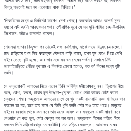
‘আশ্চর্য বলতে হবে’, লালমোহনবাবু বললেন, ‘পঞ্চাশ বছর বয়সে প্রথম বই লিখলেন,
কিন্তু পড়লেই মনে হয় একেবারে পাকা লিখিয়ে।’
‘শিকারিদের মধ্যে এ জিনিসটা আগেও দেখা গেছে। করবেটের ভাষাও আশ্চর্য সুন্দর।
হয়তো এটা জংলি আবহাওয়ার গুণ। পৌরাণিক যুগে যে সব মুনি-ঋষিরা বেদ-উপনিষদ
লিখেছেন, তাঁরাও জঙ্গলেই থাকেন।
শেয়ালদা ছাড়ার কিছুক্ষণ পর থেকেই লক্ষ করছিলাম, মাঝে মাঝে বিদ্যুৎ চমকাচ্ছে।
মাঝ রাত্তিরে যখন নিউ ফারাক্কা স্টেশনে গাড়ি থামল, তখন ঘুম ভেঙে গিয়ে দেখি
বাইরে তেড়ে বৃষ্টি হচ্ছে, আর তার সঙ্গে ঘন ঘন মেঘের গর্জন। সকালে নিউ
জলপাইগুড়িতে পৌঁছে বুঝলাম এ দিকটায় মেঘলা হলেও, গত ক’ দিনের মধ্যে বৃষ্টি
হয়নি।
যে ভদ্রলোকটি আমাদের নিতে এলেন তিনি অবিশ্যি মহীতোষবাবু নন। ত্রিশের নীচে
বয়স, রোগা, ফরসা, মাথার চুল উস্‌কো-খুস্‌কো, চোখে মোটা কাচের মোটা কালো
ফ্রেমের চশমা। ভদ্রলোক আমাদের দেখে যে খুব একটা বাড়াবাড়ি রকম খাতিরের ভাব
করলেন তা নয়, তবে তার মানে যে তিনি খুশি হননি সেটা নাও হতে পারে। মানুষের
বাইরের ব্যবহার থেকে ফস করে তার মনের আসল ভাব সম্বন্ধে একটা ধারণা করে
নেওয়াটা যে কত ভুল, সেটা ফেলুদা বার বার বলে। ভদ্রলোক নিজের পরিচয় দিয়ে
বললেন তিনি মহীতোষবাবুর সেক্রেটারি। নাম তড়িৎ সেনগুপ্ত। আমাদের মধ্যে