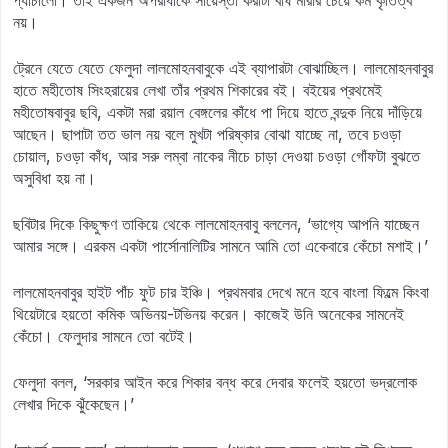
প্যাঁচালো। তাই একজন অপরাধীকে সায়েস্তা করাটা বাঘ মারার চেয়ে কম কৃতিত্ব
নয়।
ট্রেনে যেতে যেতে ফেলুদা লালমোহনবাবুকে এই ব্যাপারটা বোঝাচ্ছিল। লালমোহনবাবুর
হাতে মহীতোষ সিংহরায়ের লেখা তাঁর প্রথম শিকারের বই। বইয়ের প্রথমেই
মহীতোষবাবুর ছবি, একটা মরা রয়াল বেঙ্গলের কাঁধে পা দিয়ে হাতে বন্দুক নিয়ে দাঁড়িয়ে
আছেন। ছাপাটা তত ভাল নয় বলে মুখটা পরিষ্কার বোঝা যাচ্ছে না, তবে চওড়া
চোয়াল, চওড়া কাঁধ, আর সরু লম্বা নাকের নীচে চাড়া দেওয়া চওড়া গোঁফটা বুঝতে
অসুবিধা হয় না।
ছবিটার দিকে কিছুক্ষণ তাকিয়ে থেকে লালমোহনবাবু বললেন, ‘ভাগ্যে আপনি যাচ্ছেন
আমার সঙ্গে। এরকম একটা পার্সোনালিটির সামনে আমি তো একেবারে কেঁচো মশাই।’
লালমোহনবাবুর হাইট পাঁচ ফুট চার ইঞ্চি। প্রথমবার দেখে মনে হবে বাংলা ফিল্মে কিংবা
থিয়েটারে হয়তো কমিক অভিনয়-টভিনয় করেন। কাজেই উনি অনেকের সামনেই
কেঁচো। ফেলুদার সামনে তো বটেই।
ফেলুদা বলল, ‘সরকার আইন করে শিকার বন্ধ করে দেবার ফলেই হয়তো ভদ্রলোক
লেখার দিকে ঝুঁকেছেন।’