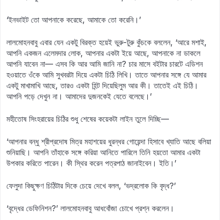
‘ইনভাইট তো আপনাকে করেছে, আমাকে তো করেনি।’
লালমোহনবাবু এবার যেন একটু বিরক্ত হয়েই ভুরু-টুরু কুঁচকে বললেন, ‘আরে মশাই,
আপনি একজন এলেমদার লোক, আপনার একটা ইয়ে আছে, আপনাকে না ডাকলে
আপনি যাবেন না— এসব কি আর আমি জানি না? চার মাসে বইটার চারটে এডিশন
হওয়াতে ওঁকে আমি সুখবরটা দিয়ে একটা চিঠি লিখি। তাতে আপনার সঙ্গে যে আমার
একটু মাখামাখি আছে, তারও একটা হিন্ট দিয়েছিলুম আর কী। তাতেই এই চিঠি।
আপনি পড়ে দেখুন না। আমাদের দুজনকেই যেতে বলেছে।’
মহীতোষ সিংহরায়ের চিঠির শুধু শেষের কয়েকটা লাইন তুলে দিচ্ছি—
‘আপনার বন্ধু শ্রীপ্রদোষ মিত্র মহাশয়ের ধুরন্ধর গোয়েন্দা হিসাবে খ্যাতি আছে বলিয়া
শুনিয়াছি। আপনি তাঁহাকে সঙ্গে করিয়া আনিতে পারিলে তিনি হয়তো আমার একটা
উপকার করিতে পারেন। কী স্থির করেন পত্রপাঠ জানাইবেন। ইতি।’
ফেলুদা কিছুক্ষণ চিঠিটার দিকে চেয়ে দেখে বলল, ‘ভদ্রলোক কি বৃদ্ধ?’
‘বৃদ্ধের ডেফিনিশন?’ লালমোহনবাবু আধবোঁজা চোখে প্রশ্ন করলেন।