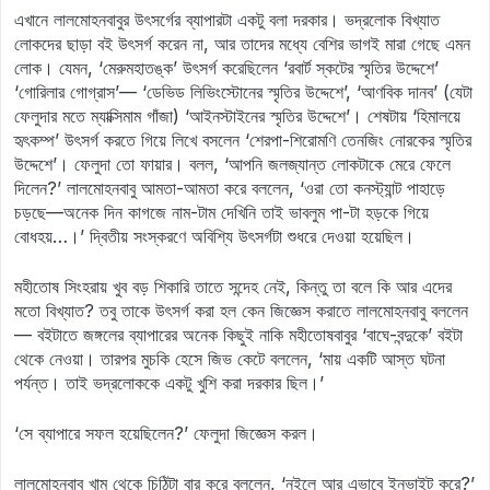
এখানে লালমোহনবাবুর উৎসর্গের ব্যাপারটা একটু বলা দরকার। ভদ্রলোক বিখ্যাত
লোকদের ছাড়া বই উৎসর্গ করেন না, আর তাদের মধ্যে বেশির ভাগই মারা গেছে এমন
লোক। যেমন, ‘মেরুমহাতঙ্ক’ উৎসর্গ করেছিলেন ‘রবার্ট স্কটের স্মৃতির উদ্দেশে’
‘গোরিলার গোগ্রাস’— ‘ডেভিড লিভিংস্টোনের স্মৃতির উদ্দেশে’, ‘আণবিক দানব’ (যেটা
ফেলুদার মতে ম্যাক্সিমাম গাঁজা) ‘আইনস্টাইনের স্মৃতির উদ্দেশে’। শেষটায় ‘হিমালয়ে
হৃৎকম্প’ উৎসর্গ করতে গিয়ে লিখে বসলেন ‘শেরপা-শিরোমণি তেনজিং নোরকের স্মৃতির
উদ্দেশে’। ফেলুদা তো ফায়ার। বলল, ‘আপনি জলজ্যান্ত লোকটাকে মেরে ফেলে
দিলেন?’ লালমোহনবাবু আমতা-আমতা করে বললেন, ‘ওরা তো কনস্ট্যান্ট পাহাড়ে
চড়ছে—অনেক দিন কাগজে নাম-টাম দেখিনি তাই ভাবলুম পা-টা হড়কে গিয়ে
বোধহয়…।’ দ্বিতীয় সংস্করণে অবিশ্যি উৎসর্গটা শুধরে দেওয়া হয়েছিল।
মহীতোষ সিংহরায় খুব বড় শিকারি তাতে সন্দেহ নেই, কিন্তু তা বলে কি আর এদের
মতো বিখ্যাত? তবু তাকে উৎসর্গ করা হল কেন জিজ্ঞেস করাতে লালমোহনবাবু বললেন
— বইটাতে জঙ্গলের ব্যাপারের অনেক কিছুই নাকি মহীতোষবাবুর ‘বাঘে-বন্দুকে’ বইটা
থেকে নেওয়া। তারপর মুচকি হেসে জিভ কেটে বললেন, ‘মায় একটি আস্ত ঘটনা
পর্যন্ত। তাই ভদ্রলোককে একটু খুশি করা দরকার ছিল।’
‘সে ব্যাপারে সফল হয়েছিলেন?’ ফেলুদা জিজ্ঞেস করল।
লালমোহনবাবু খাম থেকে চিঠিটা বার করে বললেন, ‘নইলে আর এভাবে ইনভাইট করে?’