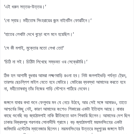
‘এই ধরুন সত্তর-উত্তর।’
‘নো স্যার। মহীতোষ সিংহরায়ের জন্ম নাইনটিন ফোরটিনে।’
‘হাতের লেখাটা দেখে বুড়ো বলে মনে হয়েছিল।’
‘সে কী মশাই, মুক্তোর মতো লেখা তো!’
‘চিঠি না সই। চিঠিটা লিখেছে সম্ভবত ওর সেক্রেটারি।’
ঠিক হল আগামী বুধবার আমরা লক্ষ্মণবাড়ি রওনা হব। নিউ জলপাইগুড়ি পর্যন্ত ট্রেন,
তারপর ছেচল্লিশ মাইল যেতে হবে মোটরে। মোটরের ব্যবস্থা আমাদের করতে হবে
না, মহীতোষবাবু তাঁর নিজের গাড়ি স্টেশনে পাঠিয়ে দেবেন।
জঙ্গলে যাবার কথা শুনে ফেলুদার মন যে নেচে উঠবে, আর সেই সঙ্গে আমারও, তাতে
আশ্চর্যের কিছু নেই, কারণ আমাদের বংশেও শিকারের একটা ইতিহাস আছে। বাবার
কাছে শুনেছি বড় জ্যাঠামশাই নাকি রীতিমতো ভাল শিকারি ছিলেন। আমাদের দেশ ছিল
ঢাকার বিক্রমপুর পরগনার সোনাদীঘি গ্রামে। বড় জ্যাঠামশাই ময়মনসিংহের একটা
জমিদারি এস্টেটের ম্যানেজার ছিলেন। ময়মনসিংহের উত্তরে মধুপুরের জঙ্গলে উনি