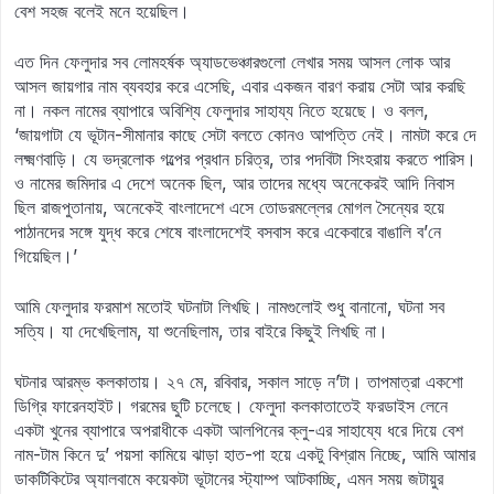
বেশ সহজ বলেই মনে হয়েছিল।
এত দিন ফেলুদার সব লোমহর্ষক অ্যাডভেঞ্চারগুলো লেখার সময় আসল লোক আর
আসল জায়গার নাম ব্যবহার করে এসেছি, এবার একজন বারণ করায় সেটা আর করছি
না। নকল নামের ব্যাপারে অবিশ্যি ফেলুদার সাহায্য নিতে হয়েছে। ও বলল,
‘জায়গাটা যে ভূটান-সীমানার কাছে সেটা বলতে কোনও আপত্তি নেই। নামটা করে দে
লক্ষ্মণবাড়ি। যে ভদ্রলোক গল্পের প্রধান চরিত্র, তার পদবিটা সিংহরায় করতে পারিস।
ও নামের জমিদার এ দেশে অনেক ছিল, আর তাদের মধ্যে অনেকেরই আদি নিবাস
ছিল রাজপুতানায়, অনেকেই বাংলাদেশে এসে তোডরমল্লের মোগল সৈন্যের হয়ে
পাঠানদের সঙ্গে যুদ্ধ করে শেষে বাংলাদেশেই বসবাস করে একেবারে বাঙালি ব’নে
গিয়েছিল।’
আমি ফেলুদার ফরমাশ মতোই ঘটনাটা লিখছি। নামগুলোই শুধু বানানো, ঘটনা সব
সত্যি। যা দেখেছিলাম, যা শুনেছিলাম, তার বাইরে কিছুই লিখছি না।
ঘটনার আরম্ভ কলকাতায়। ২৭ মে, রবিবার, সকাল সাড়ে ন’টা। তাপমাত্রা একশো
ডিগ্রি ফারেনহাইট। গরমের ছুটি চলেছে। ফেলুদা কলকাতাতেই ফরডাইস লেনে
একটা খুনের ব্যাপারে অপরাধীকে একটা আলপিনের ক্লু-এর সাহায্যে ধরে দিয়ে বেশ
নাম-টাম কিনে দু’ পয়সা কামিয়ে ঝাড়া হাত-পা হয়ে একটু বিশ্রাম নিচ্ছে, আমি আমার
ডাকটিকিটের অ্যালবামে কয়েকটা ভূটানের স্ট্যাম্প আটকাচ্ছি, এমন সময় জটায়ুর