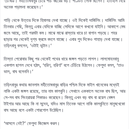
‘চৌষট্টি। মহীতোষবাবুর চেয়ে পাঁচ বছরের বড়। পণ্ডিত লোক ছিলেন। ইতিহাস নিয়ে
অনেক পড়াশুনা করেছেন।’
গাড়ি থেকে উত্তর দিকে হিমালয় দেখা যাচ্ছে। ওই দিকেই দার্জিলিং। দার্জিলিং আমি
তিনবার গেছি, কিন্তু এবার যেদিকে যাচ্ছি সেদিকে আগে কখনো যাইনি। আকাশে মেঘ
জমে আছে, তাই গরমটা কম। মাঝে মাঝে রাস্তার ধারে চা বাগান পড়ছে। শহর
ছাড়ার পর থেকেই দৃশ্য ক্রমে বদলে যাচ্ছে। এবার পুব দিকেও পাহাড় দেখা যাচ্ছে।
তড়িৎবাবু বললেন, ‘ওটাই ভূটান।’
তিস্তা পেরোবার কিছু পর থেকেই পথের ধারে জঙ্গল পড়তে লাগল। লালমোহনবাবু
একপাল ছাগল দেখে হঠাৎ, ‘হরিণ, হরিণ!’ বলে চেঁচিয়ে উঠলেন। ফেলুদা বলল, ‘তাও
ভাল, বাঘ বলেননি।’
তড়িৎবাবুর কথায় জানলাম মহীতোষবাবুর বাড়ির পশ্চিম দিকে মাইল খানেকের মধ্যেই
নাকি একটা জঙ্গল রয়েছে, তার নাম কালবুনি। সেখানে এককালে অনেক বাঘ ছিল, আর
সে-সব বাঘ সিংহরায়রা শিকারও করেছেন। কিন্তু এখন বড় বাঘ বা রয়েল বেঙ্গল
টাইগার আর আছে কি না সন্দেহ, যদিও মাস তিনেক আগে নাকি কালবুনিতে মানুষখেকো
বাঘ আছে বলে একটা শোরগোল উঠেছিল।
‘আসলে নেই?’ ফেলুদা জিজ্ঞেস করল।