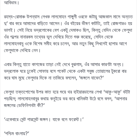
আবিভাব।
রহস্য-রোমাঞ্চ উপন্যাস লেখক লালমোহন গাঙ্গুলী ওরফে জটায়ু আজকাল মাসে অন্তত
দু’ বার করে আমাদের বাড়িতে আসেন। ওঁর বইয়ের ভীষণ কাটতি, তাই রোজগারও হয়
ভালই। সেই নিয়ে ভদ্রলোকের বেশ একটু দেমাকও ছিল, কিন্তু যেদিন থেকে ফেলুদা
ওঁর গল্পের নানারকম তথ্যের ভুল দেখিয়ে দিতে শুরু করেছে, সেদিন থেকে
লালমোহনবাবু ওকে বিশেষ সমীহ করে চলেন, আর নতুন কিছু লিখলেই ছাপার আগে
ফেলুদাকে দেখিয়ে নেন।
এবার কিন্তু হাতে কাগজের তাড়া নেই দেখে বুঝলাম, ওঁর আসার কারণটা অন্য।
ভদ্রলোক ঘরে ঢুকেই সোফায় বসে পকেট থেকে একটা সবুজ তোয়ালের টুকরো বার
করে ঘাম মুছে ফেলুদার দিকে না তাকিয়ে বললেন, ‘জঙ্গলে যাবেন?’
ফেলুদা তক্তপোশের উপর কাত হয়ে শুয়ে থর হাইয়ারডালের লেখা ‘আকু-আকু’ বইটা
পড়ছিল; লালমোহনবাবুর কথায় কনুইয়ে ভর করে খানিকটা উঠে বসে বলল, ‘আপনার
জঙ্গলের ডেফিনিশনটা কী?’
‘একেবারে সেন্ট পারসেন্ট জঙ্গল। যাকে বলে ফরেস্ট।’
‘পশ্চিম বাংলায়?’