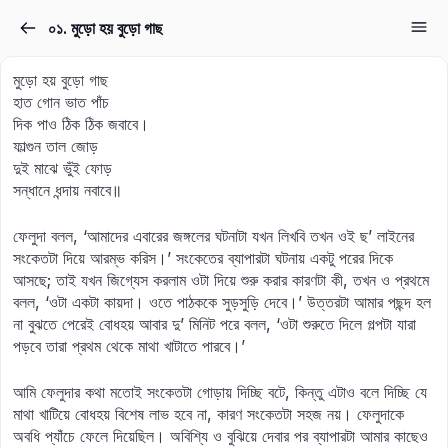
০১. মুড়ো হয় বুড়ো গাছ
Sign in
Sign up
মুড়ো হয় বুড়ো গাছ
Sign in
হাত গোন ভাত পাঁচ
দিক পাও ঠিক ঠিক জবাবে।
Don’t have an account?
Sign up
ফাল্গুন তাল জোড়
দুই মাঝে ভুঁই ফোড়
সন্ধানে ধন্দায় নবাবে॥
ফেলুদা বলল, ‘আমাদের এবারের জঙ্গলের ঘটনাটা যখন লিখবি তখন ওই ছ’ লাইনের
সংকেতটা দিয়ে আরম্ভ করিস।’ সংকেতের ব্যাপারটা ঘটনায় একটু পরের দিকে
আসছে; তাই যখন জিগ্যেস করলাম ওটা দিয়ে শুরু করার কারণটা কী, তখন ও প্রথমে
বলল, ‘ওটা একটা কায়দা। ওতে পাঠককে সুড়সুড়ি দেবে।’ উত্তরটা আমার পছন্দ হল
না বুঝতে পেরেই বোধহয় আবার দু’ মিনিট পরে বলল, ‘ওটা শুরুতে দিলে গল্পটা যারা
Lost your password?
পড়বে তারা প্রথম থেকে মাথা খাটাতে পারবে।’
Remember me
আমি ফেলুদার কথা মতোই সংকেতটা গোড়ায় দিচ্ছি বটে, কিন্তু এটাও বলে দিচ্ছি যে
মাথা খাটিয়ে বোধহয় বিশেষ লাভ হবে না, কারণ সংকেতটা সহজ নয়। ফেলুদাকে
অবধি প্যাঁচে ফেলে দিয়েছিল। অবিশ্যি ও বুঝিয়ে দেবার পর ব্যাপারটা আমার কাছেও