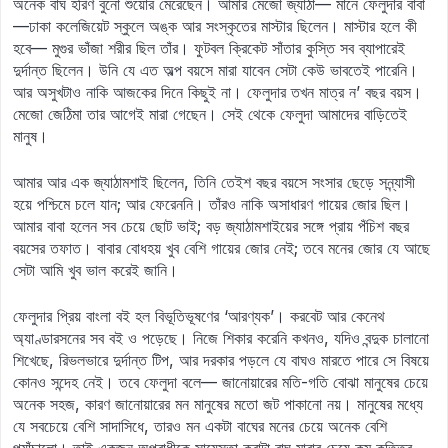
অনেক বাঘ হরিণ বুনো শুয়োর মেরেছেন। আমার মেজো জ্যাঠা— মানে ফেলুদার বাবা
—ঢাকা কলেজিয়েট স্কুলে অঙ্ক আর সংস্কৃতের মাস্টার ছিলেন। মাস্টার হলে কী
হবে— মুগুর ভাঁজা শরীর ছিল তাঁর। ফুটবল ক্রিকেট সাঁতার কুস্তি সব ব্যাপারেই
দুর্দান্ত ছিলেন। উনি যে এত অল্প বয়সে মারা যাবেন সেটা কেউ ভাবতেই পারেনি।
আর অসুখটাও নাকি আজকের দিনে কিছুই না। ফেলুদার তখন মাত্র ন’ বছর বয়স।
মেজো জেঠিমা তার আগেই মারা গেছেন। সেই থেকে ফেলুদা আমাদের বাড়িতেই
মানুষ।
আমার আর এক জ্যাঠামশাই ছিলেন, তিনি তেইশ বছর বয়সে সংসার ছেড়ে সন্ন্যাসী
হয়ে পশ্চিমে চলে যান; আর ফেরেননি। তাঁরও নাকি অসাধারণ গায়ের জোর ছিল।
আমার বাবা হলেন সব চেয়ে ছোট ভাই; বড় জ্যাঠামশাইয়ের সঙ্গে প্রায় পঁচিশ বছর
বয়সের তফাত। বাবার বোধহয় খুব বেশি গায়ের জোর নেই; তবে মনের জোর যে আছে
সেটা আমি খুব ভাল করেই জানি।
ফেলুদার প্রিয় বাংলা বই হল বিভূতিভূষণের ‘আরণ্যক’। করবেট আর কেনেথ
অ্যাণ্ডারসনের সব বই ও পড়েছে। নিজে শিকার করেনি কখনও, যদিও বন্দুক চালানো
শিখেছে, রিভলভারে দুর্দান্ত টিপ, আর দরকার পড়লে যে বাঘও মারতে পারে সে বিষয়ে
কোনও সন্দেহ নেই। তবে ফেলুদা বলে— জানোয়ারের মতি-গতি বোঝা মানুষের চেয়ে
অনেক সহজ, কারণ জানোয়ারের মন মানুষের মতো জট পাকানো নয়। মানুষের মধ্যে
যে সবচেয়ে বেশি সাদাসিধে, তারও মন একটা বাঘের মনের চেয়ে অনেক বেশি