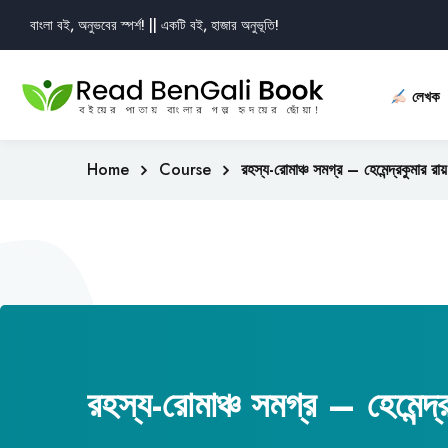
বাংলা বই, অনুভবের স্পর্শ! || একটি বই, হাজার অনুভূতি!
লেখক
Home
Course
রহস্য-রোমাঞ্চ সমগ্র – হেমেন্দ্রকুমার রায়
রহস্য-রোমাঞ্চ সমগ্র – হেমেন্দ্