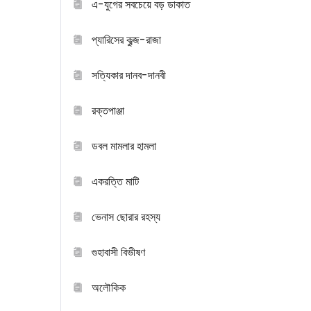
এ-যুগের সবচেয়ে বড় ডাকাত
প্যারিসের কুব্জ-রাজা
সত্যিকার দানব-দানবী
রক্তপাঞ্জা
ডবল মামলার হামলা
একরত্তি মাটি
ভেনাস ছোরার রহস্য
গুহাবাসী বিভীষণ
অলৌকিক