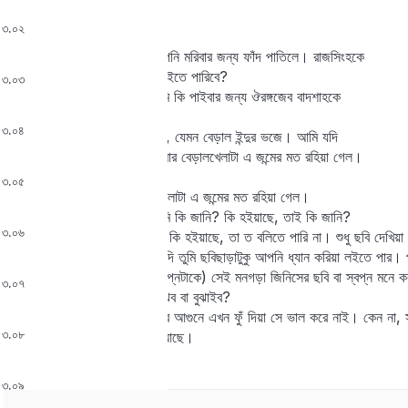
পবন হোয়ত আগুন-সখা,
 ৩.০২
বীর ভজত যুবতী ম‍ন্‍‌মে ||
নি । এখন, তুমি দেখিতেছি, আপনি মরিবার জন্য ফাঁদ পাতিলে। রাজসিংহকে
ভজিলে, রাজসিংহকে কি কখন পাইতে পারিবে?
 ৩.০৩
চ। পাইবার জন্য কি ভজে? তুমি কি পাইবার জন্য ঔরঙ্গজেব বাদশাহকে
ভজিয়াছ?
 ৩.০৪
নি। আমি ঔরঙ্গজেবকে ভজিয়াছি, যেমন বেড়াল ইন্দুর ভজে। আমি যদি
ঔরঙ্গজেবকে না পাই, তা নয় আমার বেড়ালখেলাটা এ জন্মের মত রহিয়া গেল।
তোমারও কি তাই?
 ৩.০৫
চ। আমারও না হয়, সংসারের খেলাটা এ জন্মের মত রহিয়া গেল।
নি । কিসে কি হয়, তা তুমি আমি কি জানি? কি হইয়াছে, তাই কি জানি?
 ৩.০৬
আমরাও তাই বলি। চঞ্চলকুমারীর কি হইয়াছে, তা ত বলিতে পারি না। শুধু ছবি দেখিয়া
মানুষে হইতে পারে কি? পারে, যদি তুমি ছবিছাড়াটুকু আপনি ধ্যান করিয়া লইতে পার। 
থাক, তার পর ছবিখানাকে (বা স্বপ্নটাকে) সেই মনগড়া জিনিসের ছবি বা স্বপ্ন মনে 
 ৩.০৭
মেয়ের মন আমি কেমন করিয়া বুঝিব বা বুঝাইব?
চঞ্চলকুমারীর মন যাই হোক, মনের আগুনে এখন ফুঁ দিয়া সে ভাল করে নাই। কেন না, 
 ৩.০৮
আমাদের এখনও অনেক বিলম্ব আছে।
 ৩.০৯