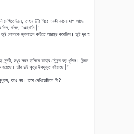
ানি দেখিতেছিলে, তাহার উল্‍টা পিঠে একটা কালো দাগ আছে
াতে দিল, বলিল, “এইখানি |”
াই তুই লোককে জ্বালাতন করিতে আরম্ভ করেছিস। তুই দূর হ
 সুন্দরী, মধুর সরস হাসিতে তাহার সৌন্দর্‍য বড় খুলিল। নির্‍মল
 হয়েছে। তাঁর দুই পুত্র উপযুক্ত হইয়াছে |”
ুপুরুষ, তাও নয়। তবে দেখিতেছিলে কি?