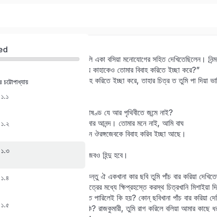
তৃতীয় পরিচ্ছেদ : চিত্রবিচারণ
ed
পরদিন চঞ্চলকুমারী ক্রীত চিত্রগুলি একা বসিয়া মনোযোগের সহিত দেখিতেছিলেন। নির
চঞ্চল বলিল, “নির্‍মল ! ইহার মধ্যে কাহাকেও তোমার বিবাহ করিতে ইচ্ছা করে?”
নির্‍মল বলিল, “যাহাকে আমার বিবাহ করিতে ইচ্ছা করে, তাহার চিত্র ত তুমি পা দিয়া ভাঙ
 চট্টোপাধ্যায়
Sign in
Sign up
চ। ঔরঙ্গজেবকে!
 ১.১
নি । আশ্চর্‍য হইলে যে?
চ। বদ্জাতের ধাড়ি যে? অমন পাষণ্ড যে আর পৃথিবীতে জন্মে নাই?
Sign in
নি । বদ্জাতকে বশ করিতেই আমার আনন্দ। তোমার মনে নাই, আমি বাঘ
 ১.২
পুষিতাম? আমি একদিন না একদিন ঔরঙ্গজেবকে বিবাহ করিব ইচ্ছা আছে।
Don’t have an account?
Sign up
চ। মুসলমান যে?
 ১.৩
নি । আমার হাতে পড়িলে ঔরঙ্গজেবও হিন্দু হবে।
চ। তুমি মর।
নি । কিছুমাত্র আপত্তি নাই–কিন্তু ঐ একখানা কার ছবি তুমি পাঁচ বার করিয়া দেখি
 ১.৪
চঞ্চলকুমারী তখন আর পাঁচখানা চিত্রের মধ্যে ক্ষিপ্রহস্তে করস্থ চিত্রখানি মিশাইয়া
মানুষে মানুষের একটা কলঙ্ক দিতে পারিলেই কি হয়? কোন্ ছবিখানা পাঁচ বার করিয়া দে
 ১.৫
দেখিতেছিলে, তার আর কলঙ্ক কি? রাজকুমারী, তুমি রাগ করিলে বলিয়া আমার কাছে ধ