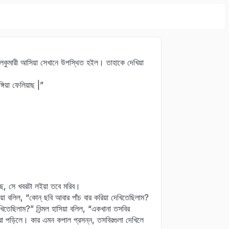
্‍মলকুমারী আসিয়া সেখানে উপস্থিত হইল। তাহাকে দেখিয়া
্গিয়া ফেলিয়াছ |”
তেছ, সে খবরটা লইয়া তবে মরিব।
 দিয়া বলিল, “কোন্ ছবি আবার পাঁচ বার করিয়া দেখিতেছিলাম?
খিতেছিলাম?” নির্‍মল হাসিয়া বলিল, “একখানা তসবির
রা পড়িলে। কার এমন কপাল প্রসন্ন, তসবিরগুলা দেখিলে