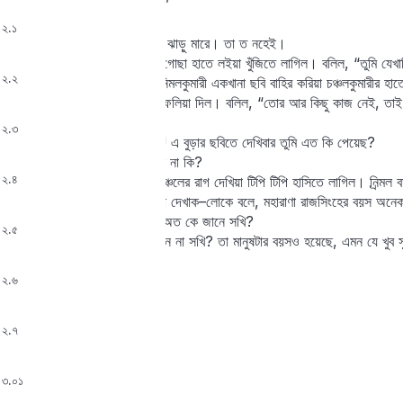
আমি খুঁজিয়া বাহির করিতে পারি |”
চ। আকব্বর শাহের।
 ২.১
নি । আকব্বরের নামে রাজপুতনী ঝাড়ু মারে। তা ত নহেই।
Lost your password?
এই বলিয়া নির্‍মলকুমারী তসবিরের গোছা হাতে লইয়া খুঁজিতে লাগিল। বলিল, “তুমি যেখ
Remember me
 ২.২
দেখিয়াছি |” সেই চিহ্ন ধরিয়া, নির্‍মলকুমারী একখানা ছবি বাহির করিয়া চঞ্চলকুমারীর হ
চঞ্চলকুমারী রাগ করিয়া ছবিখানি ফেলিয়া দিল। বলিল, “তোর আর কিছু কাজ নেই, ত
|”
 ২.৩
নি । দূর হব না। তা, রাজকুঙার! এ বুড়ার ছবিতে দেখিবার তুমি এত কি পেয়েছ?
চ। বুড়ো! তোর কি চোখ গিয়েছে না কি?
 ২.৪
নির্‍মল চঞ্চলকে জ্বালাইতেছিল, চঞ্চলের রাগ দেখিয়া টিপি টিপি হাসিতে লাগিল। নির্‍মল বড়
হাসিয়া বলিল, “তা ছবিতে বুড়া না দেখাক–লোকে বলে, মহারাণা রাজসিংহের বয়স অনেক
চ। ও কি রাজসিংহের ছবি? তা অত কে জানে সখি?
 ২.৫
নি । কাল কিনেছ–আজ কিছু জান না সখি? তা মানুষটার বয়সও হয়েছে, এমন যে খুব স
চ।
 ২.৬
গৌরী সম্ ঝে ভসমভার
পিয়ারী সম্ ঝে কালা।
শচী সম্ ঝে সহস্রলোচন,
 ২.৭
বীর সম্ ঝে বীরবালা ||
গঙ্গাগর্‍জন শম্ভুজটপর,
 ৩.০১
ধরণী বৈঠত বাসুকীফণ্‌‌মে ।