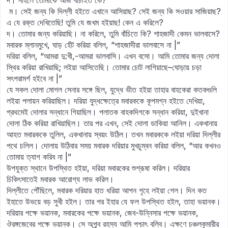
দ। নহিলে তোমাকে আজ বাঁচাইত কে?
ম। সেই জন্য কি দিল্লী হইতে এখানে আসিয়াছ? সেই জন্য কি সওয়ার সাজিয়াছ?
এ যে রক্ত দেখিতেছি! তুমি যে জখম হইয়াছ! কেন এ করিলে?
দ। তোমার জন্য করিয়াছি। না করিলে, তুমি বাঁচিতে কি? শাহজাদী কেমন ভালবাসে?
মবারক ম্লানমুখে, ঘাড় হেঁট করিয়া বলিল, “শাহজাদীরা ভালবাসে না |”
দরিয়া বলিল, “আমরা দু:খী,-আমরা ভালবাসি। এখন বসো। আমি তোমার জন্য দোলা
স্থির করিয়া রাখিয়াছি; লইয়া আসিতেছি। তোমার চোট লাগিয়াছে–ঘোড়ায় চড়া
সৎপরামর্শ হইবে না |”
যে সকল দোলা মোগল সেনার সঙ্গে ছিল, যুদ্ধে ভীত হইয়া তাহার বাহকেরা কতকগুলি
লইয়া পলায়ন করিয়াছিল। দরিয়া যুদ্ধক্ষেত্রে মবারককে কূপমগ্ন হইতে দেখিয়া,
প্রথমেই দোলার সন্ধানে গিয়াছিল। পলাতক বাহকদিগকে সন্ধান করিয়া, দুইখানা
দোলা ঠিক করিয়া রাখিয়াছিল। তার পর এখন, সেই দোলা ডাকিয়া আনিল। একখানায়
আহত মবারককে তুলিল, একখানায় স্বয়ং উঠিল। তখন মবারককে লইয়া দরিয়া দিল্লীর
পথে চলিল। দোলায় উঠিবার সময় মবারক দরিয়ার মুখচুম্বন করিয়া বলিল, “আর কখনও
তোমায় ত্যাগ করিব না |”
উপযুক্ত স্থানে উপস্থিত হইয়া, দরিয়া মবারকের শুশ্রূষা করিল। দরিয়ার
চিকিৎসাতেই মবারক আরোগ্য লাভ করিল।
দিল্লীতে পৌঁছিলে, মবারক দরিয়ার হাত ধরিয়া আপন গৃহে লইয়া গেল। দিন কত
ইহাতে উভয়ে বড় সুখী হইল। তার পর ইহার যে ফল উপস্থিত হইল, তাহা ভয়ানক।
দরিয়ার পক্ষে ভয়ানক, মবারকের পক্ষে ভয়ানক, জেব-উন্নিসার পক্ষে ভয়ানক,
ঔরঙ্গজেবের পক্ষে ভয়ানক। সে অপূর্‍ব রহস্য আমি পশ্চাৎ বলিব। এক্ষণে চঞ্চলকুমারীর