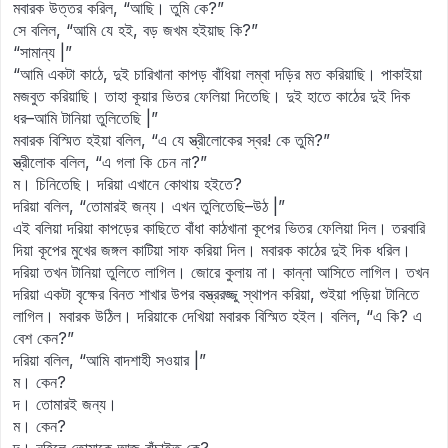
মবারক উত্তর করিল, “আছি। তুমি কে?”
সে বলিল, “আমি যে হই, বড় জখম হইয়াছ কি?”
“সামান্য |”
“আমি একটা কাঠে, দুই চারিখানা কাপড় বাঁধিয়া লম্বা দড়ির মত করিয়াছি। পাকাইয়া
মজবুত করিয়াছি। তাহা কূয়ার ভিতর ফেলিয়া দিতেছি। দুই হাতে কাঠের দুই দিক
ধর–আমি টানিয়া তুলিতেছি |”
মবারক বিস্মিত হইয়া বলিল, “এ যে স্ত্রীলোকের স্বর! কে তুমি?”
স্ত্রীলোক বলিল, “এ গলা কি চেন না?”
ম। চিনিতেছি। দরিয়া এখানে কোথায় হইতে?
দরিয়া বলিল, “তোমারই জন্য। এখন তুলিতেছি–উঠ |”
এই বলিয়া দরিয়া কাপড়ের কাছিতে বাঁধা কাঠখানা কূপের ভিতর ফেলিয়া দিল। তরবারি
দিয়া কূপের মুখের জঙ্গল কাটিয়া সাফ করিয়া দিল। মবারক কাঠের দুই দিক ধরিল।
দরিয়া তখন টানিয়া তুলিতে লাগিল। জোরে কুলায় না। কান্না আসিতে লাগিল। তখন
দরিয়া একটা বৃক্ষের বিনত শাখার উপর বস্ত্ররজ্জু স্থাপন করিয়া, শুইয়া পড়িয়া টানিতে
লাগিল। মবারক উঠিল। দরিয়াকে দেখিয়া মবারক বিস্মিত হইল। বলিল, “এ কি? এ
বেশ কেন?”
দরিয়া বলিল, “আমি বাদশাহী সওয়ার |”
ম। কেন?
দ। তোমারই জন্য।
ম। কেন?