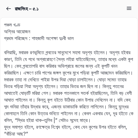
রাজসিংহ – ৫.১
Sign in
Sign up
পঞ্চম খণ্ড
Sign in
অগ্নির আয়োজন
প্রথম পরিচ্ছেদ : শাহজাদী অপেক্ষা দুঃখী ভাল
Don’t have an account?
Sign up
বলিয়াছি, মবারক রণভূমিতে পর্‍বতের সানুদেশে সহসা অদৃশ্য হইলেন। অদৃশ্য হইবার
কারণ, তিনি যে পথে অশ্বারোহণে সৈন্য লইয়া যাইতেছিলেন, তাহার মধ্যে একটা কূপ
ছিল। কেহ পর্‍বতোপরি বাস করিবার অভিপ্রায়ে জলের জন্য এই কূপটি খনন
করিয়াছিল। এক্ষণে চারি পাশের জঙ্গল কূপের মুখে পড়িয়া কূপটি আচ্ছাদন করিয়াছিল।
মবারক তাহা না দেখিতে পাইয়া উপর দিয়া ঘোড়া চালাইলেন। ঘোড়া সমেত তাহার
ভিতর পড়িয়া গিয়া অদৃশ্য হইলেন। তাহার ভিতর জল ছিল না। কিন্তু পতনের
আঘাতেই ঘোড়াটি মরিয়া গেল। মবারক পতনকালে সতর্ক হইয়াছিলেন, তিনি বড় বেশী
আঘাত পাইলেন না। কিন্তু কূপ হইতে উঠিবার কোন উপায় দেখিলেন না। যদি কেহ
Lost your password?
শব্দ শুনিয়া তাঁহার উদ্ধার করে, এজন্য ডাকাডাকি করিতে লাগিলেন। কিন্তু যুদ্ধের
Remember me
কোলাহলে তিনি কোন উত্তর শুনিতে পাইলেন না। কেবল একবার যেন, দূর হইতে কে
বলিল, “স্থির হইয়া থাক–তুলিব |” সেটাও সন্দেহ মাত্র।
যুদ্ধ সমাপ্ত হইলে, রণক্ষেত্র নি:শব্দ হইলে, কেহ যেন কূপের উপর হইতে বলিল,
“বাঁচিয়া আছ?”