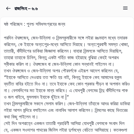
রাজসিংহ – ৬.৬
Sign in
Sign up
ষষ্ঠ পরিচ্ছেদ : পুনশ্চ সমিধসংগ্রহের জন্য
Sign in
পরদিন ঔরঙ্গজেব, জেব-উন্নিসা ও নির্‍মলকুমারীকে সঙ্গে লইয়া রঙ‍মহাল মধ্যে তদারক
Don’t have an account?
Sign up
করিলেন, কে ইহাকে অন্ত:পুর-মধ্যে আসিতে দিয়াছে। অন্ত:পুরবাসী সমস্ত খোজা,
তাতারী, বাঁদীদিগের ডাকিয়া জিজ্ঞাসা করিলেন। যাহারা নির্‍মলকে আসিতে দিয়াছিল,
তাহারা তাহাকে চিনিল, কিন্তু একটা গর্হিত কাজ হইয়াছে বুঝিয়া কেহই অপরাধ
স্বীকার করিল না। ঔরঙ্গজেব বা জেব-উন্নিসা কোন সন্ধানই পাইলেন না।
তখন ঔরঙ্গজেব ও জেব-উন্নিসা অপর পৌরবর্গকে এইরূপ আদেশ করিলেন যে,
“ইহাকে আসিতে দেওয়ায় তত ক্ষতি হয় নাই, কিন্তু ইহাকে কেহ আমাদের হুকুম
ব্যতীত বাহির হইতে দিও না। তবে ইহাকে কেহ কোন প্রকার পীড়ন বা অপমান করিও
না। বেগমদিগের মত ইহাকে মান্য করিবে। এ যোধপুরী বেগমের হিন্দু বাঁদীদিগের পাক
ও জল খাইবে, মুসলমান ইহাকে ছুঁইবে না |”
Lost your password?
তখন নির্‍মলকুমারীকে সকলে সেলাম করিল। জেব-উন্নিসা তাঁহাকে আদর করিয়া ডাকিয়া
Remember me
লইয়া আপন মন্দিরে বসাইলেন এবং নানাবিধ আলাপ করিলেন। নির্‍মলের কাছে ভিতরের
কথা কিছু পাইলেন না।
সেই দিন অপরাহ্নে একজন তাতারী প্রহরিণী আসিয়া যোধপুরী বেগমকে সংবাদ দিল
যে, একজন সওদাগর পাথরের জিনিস লইয়া দুর্গমধ্যে বেচিতে আসিয়াছে। কতকগুলা