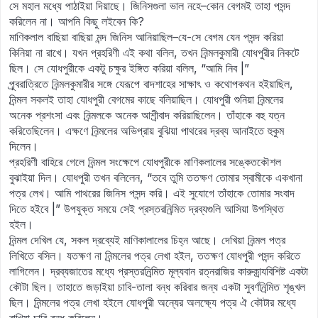
সে মহাল মধ্যে পাঠাইয়া দিয়াছে। জিনিসগুলা ভাল নহে–কোন বেগমই তাহা পসন্দ
করিলেন না। আপনি কিছু লইবেন কি?
মাণিকলাল বাছিয়া বাছিয়া মন্দ জিনিস আনিয়াছিল–যে-সে বেগম যেন পসন্দ করিয়া
কিনিয়া না রাখে। যখন প্রহরিণী এই কথা বলিল, তখন নির্‍মলকুমারী যোধপুরীর নিকটে
ছিল। সে যোধপুরীকে একটু চক্ষুর ইঙ্গিত করিয়া বলিল, “আমি নিব |”
পূর্‍বরাত্রিতে নির্‍মলকুমারীর সঙ্গে যেরূপে বাদশাহের সাক্ষাৎ ও কথোপকথন হইয়াছিল,
নির্‍মল সকলই তাহা যোধপুরী বেগমের কাছে বলিয়াছিল। যোধপুরী শুনিয়া নির্‍মলের
অনেক প্রশংসা এবং নির্‍মলকে অনেক আশীর্‍বাদ করিয়াছিলেন। তাঁহাকে বহু যত্ন
করিতেছিলেন। এক্ষণে নির্‍মলের অভিপ্রায় বুঝিয়া পাথরের দ্রব্য আনাইতে হুকুম
দিলেন।
প্রহরিণী বাহিরে গেলে নির্‍মল সংক্ষেপে যোধপুরীকে মাণিকলালের সঙ্কেতকৌশল
বুঝাইয়া দিল। যোধপুরী তখন বলিলেন, “তবে তুমি ততক্ষণ তোমার স্বামীকে একখানা
পত্র লেখ। আমি পাথরের জিনিস পসন্দ করি। এই সুযোগে তাঁহাকে তোমার সংবাদ
দিতে হইবে |” উপযুক্ত সময়ে সেই প্রস্তরনির্‍মিত দ্রব্যগুলি আসিয়া উপস্থিত
হইল।
নির্‍মল দেখিল যে, সকল দ্রব্যেই মাণিকালালের চিহ্ন আছে। দেখিয়া নির্‍মল পত্র
লিখিতে বসিল। যতক্ষণ না নির্‍মলের পত্র লেখা হইল, ততক্ষণ যোধপুরী পসন্দ করিতে
লাগিলেন। দ্রব্যজাতের মধ্যে প্রস্তরনির্‍মিত মূল্যবান রত্নরাজির কারুকার্‍যবিশিষ্ট একটা
কৌটা ছিল। তাহাতে জড়াইয়া চাবি-তালা বন্ধ করিবার জন্য একটা সুবর্ণনির্‍মিত শৃঙ্খল
ছিল। নির্‍মলের পত্র লেখা হইলে যোধপুরী অন্যের অলক্ষ্যে পত্র ঐ কৌটার মধ্যে