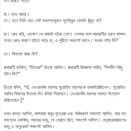
দান করিতে পারে?
রা। তাও আছে।
দে। তবে তিনি কেন সেই শুভলগ্নযুক্ত সুতহিবুক যোগটা খুঁজুন না?
রা। বোধ করি, এতক্ষণ সে কাজটা হইয়া গেল। তোমার সঙ্গে রাধারাণীর এরূপ সাক্ষাৎ
অন্য কোন কারণে হইতে পারে না, এ পুরীতে সকলেই জানে। সংবাদ লইব কি?
দে। বিলম্বে কাজ কি?
রাধারাণী ডাকিল, “চিত্রে!” চিত্রা আসিল। রাধারাণী জিজ্ঞাসা করিল, “দিনটিন কিছু
হইল কি?”
চিত্রা বলিল, “হাঁ, দেওয়ানজি মহাশয় পুরোহিত মহাশয়কে ডাকাইয়াছিলেন। পুরোহিত
পরদিন বিবাহের উত্তম দিন বলিয়া গিয়াছেন। দেওয়ানজি মহাশয় সমস্ত উদ্যোগ
করিতেছেন |”
তখন বসন্ত আসিল, কামাখ্যা বাবুর পুত্রেরা এবং পরিবারবর্গ সকলেই আসিল, আর যত
বসন্তের কোকিল, সময়ের বন্ধু, যে যেখানে ছিল, সকলেই আসিল। দেবেন্দ্রনারায়ণের
বন্ধু ও অনুচরবর্গ সকলেই আসিল।