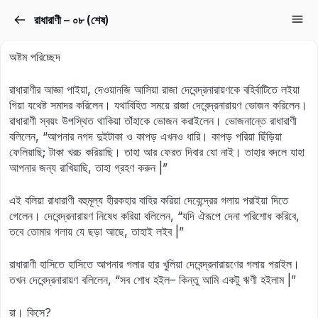
রাধারাণী – ০৮ (শেষ)
Sign in
Sign up
অষ্টম পরিচ্ছেদ
Sign in
রাধারাণীর আজ্ঞা পাইয়া, দেওয়ানজি আসিয়া রাজা দেবেন্দ্রনারায়ণকে বহির্বাটিতে লইয়া
Don’t have an account?
Sign up
গিয়া যথেষ্ট সমাদর করিলেন। যথাবিহিত সময়ে রাজা দেবেন্দ্রনারায়ণ ভোজন করিলেন।
রাধারাণী স্বয়ং উপস্থিত থাকিয়া তাঁহাকে ভোজন করাইলেন। ভোজনান্তে রাধারাণী
বলিলেন, “আপনার নগদ দুইটাকা ও কাপড় এখনও ধারি। কাপড় পরিয়া ছিঁড়িয়া
ফেলিয়াছি; টাকা খরচ করিয়াছি। তাহা আর ফেরত দিবার যো নাই। তাহার বদলে যাহা
আপনার জন্য রাখিয়াছি, তাহা গ্রহণ করুন |”
এই বলিয়া রাধারাণী বহুমূল্য হীরকহার বাহির করিয়া দেবেন্দ্রের গলায় পরাইয়া দিতে
গেলেন। দেবেন্দ্রনারায়ণ নিষেধ করিয়া বলিলেন, “যদি ঐরূপে দেনা পরিশোধ করিবে,
তবে তোমার গলায় যে ছড়া আছে, তাহাই লইব |”
Lost your password?
Remember me
রাধারাণী হাসিতে হাসিতে আপনার গলার হার খুলিয়া দেবেন্দ্রনারায়ণের গলায় পরাইল।
তখন দেবেন্দ্রনারায়ণ বলিলেন, “সব শোধ হইল– কিন্তু আমি একটু ঋণী হইলাম |”
রা। কিসে?