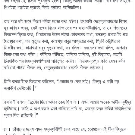
বলা বাহুল্য যে, চিত্রা পুরস্কৃত হইল। কিন্তু তাহার কথাটা মিথ্যা। রাধারাণী তাহাকে
শিখাইয়া পড়াইয়া দ্বারের নিকট বসাইয়া আসিয়াছিল।
তার পরে দুই জনে বিরলে বসিয়া মনের কথা হইল। রাধারাণী দেবেন্দ্রনারায়ণের বিস্ময়
দূর করিবার জন্য, সেই রথের দিনের সাক্ষাতের পর যাহা ঘটিয়াছিল, তাহার পিতামহের
বিষয়সম্পত্তির কথা, পিতামহের উইল লইয়া মোকদ্দমার কথা, তজ্জন্য রাধারাণীর মার
দৈন্যের কথা, মার মৃত্যুর কথা, কামাখ্যা বাবুর আশ্রয়ের কথা, প্রিবি কৌন্সিলের
ডিক্রীর কথা, কামাখ্যা বাবুর মৃত্যুর কথা, সব বলিল। বসন্তের কথা বলিল, আপনার
বিজ্ঞাপনের কথা বলিল। কাঁদিতে কাঁদিতে, হাসিতে হাসিতে, বৃষ্টি বিদ্যুতে, চাতকী
চিরসঞ্চিত প্রণয়সম্ভাষণপিপাসা পরিতৃপ্ত করিল। নিদাঘসন্তপ্ত পর্বত যেমন বর্ষার
বারিধারা পাইয়া শীতল হয়, দেবেন্দ্রনারায়ণও তেমনি শীতল হইলেন।
তিনি রাধারাণীকে জিজ্ঞাসা করিলেন, “তোমার ত কেহ নাই। কিন্তু এ বাড়ী বড়
জনাকীর্ণ দেখিতেছি |”
রাধারাণী বলিল, “দু:খের দিনে আমার কেহ ছিল না। এখন আমার অনেক আত্মীয়-কুটুম্ব
জুটিয়াছে। আমি এ অল্প বয়সে একা থাকিতে পারি না, এজন্য যত্ন করিয়া তাহাদিগকে
স্থান দিয়া রাখিয়াছি |”
দে। তাঁহাদের মধ্যে এমন সম্বন্ধবিশিষ্ট কেহ আছে যে, তোমাকে এই দীনদরিদ্রকে