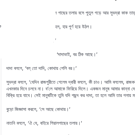
বুড়োর যৌবন যেন ফিরে এল। সে গাছের তলায় বসে পুতুল গড়ে আর সুভদ্রা কাক তাড়া
ক
একে একে ষোলোটা মোহর গাঁথা হল, হার পূর্ণ হয়ে উঠল।
মা বললে, ‘এখন বর এলেই হয়।’
সুভদ্রা বুড়োর কানে কানে বললে, ‘দাদাভাই, বর ঠিক আছে।’
দাদা বললে, ‘বল্ তো দাদি, কোথায় পেলি বর।’
সুভদ্রা বললে, ‘যেদিন রাজপুরীতে গেলেম দ্বারী বললে, কী চাও। আমি বললেম, রাজক
এখনকার দিনে চলবে না। ব’লে আমাকে ফিরিয়ে দিলে। একজন মানুষ আমার কান্না দে
বিক্রি হয়ে যাবে। সেই মানুষটিকে তুমি যদি পছন্দ কর দাদা, তা হলে আমি তার গলায় 
বুড়ো জিজ্ঞাসা করলে, ‘সে আছে কোথায়।’
নাতনি বললে, ‘ঐ যে, বাইরে পিয়ালগাছের তলায়।’