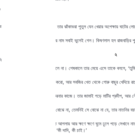
ক
শুনে তাদের জেদ বেড়ে যায়।
Lost your password?
Remember me
র
বুড়োর দোকানে এবার ভিড় নেই। তার ঝাঁকাভরা পুতুল যেন খেয়ার অপেক্ষায় ঘাটের 
এক বছর যায়, দু বছর যায়, বুড়োর নাম সবাই ভুলেই গেল। কিষণলাল হল রাজবাড়ির পুত
২
ি
বুড়োর মন ভাঙল, বুড়োর দিনও চলে না। শেষকালে তার মেয়ে এসে তাকে বললে, ‘তু
জামাই বললে, ‘খাও দাও, আরাম করো, আর সবজির খেত থেকে গোরু বাছুর খেদিয়ে র
বুড়োর মেয়ে থাকে অষ্টপ্রহর ঘরকরনার কাজে। তার জামাই গড়ে মাটির প্রদীপ, আর
নতুন কাল এসেছে সে কথা বুড়ো বোঝে না, তেমনিই সে বোঝে না যে, তার নাতনির 
যেখানে গাছতলায় ব’সে বুড়ো খেত আগলায় আর ক্ষণে ক্ষণে ঘুমে ঢুলে পড়ে সেখানে না
পর্যন্ত খুশি হয়ে ওঠে। সে বলে, ‘কী দাদি, কী চাই।’