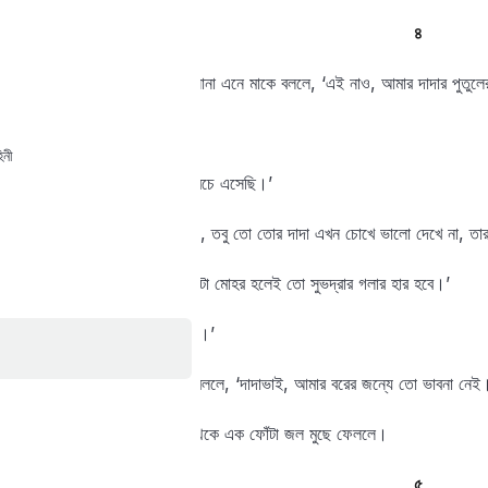
৪
দু দিন পরে সুভদ্রা এক কাহন সোনা এনে মাকে বললে, ‘এই নাও, আমার দাদার পুতুলে
মা বললে, ‘কোথায় পেলি।’
িনী
মেয়ে বললে, ‘রাজপুরীতে গিয়ে বেচে এসেছি।’
বুড়ো হাসতে হাসতে বললে, ‘দাদি, তবু তো তোর দাদা এখন চোখে ভালো দেখে না, তার
মা খুশি হয়ে বললে, ‘এমন ষোলোটা মোহর হলেই তো সুভদ্রার গলার হার হবে।’
বুড়ো বললে, ‘তার আর ভাবনা কী।’
সুভদ্রা বুড়োর গলা জড়িয়ে ধরে বললে, ‘দাদাভাই, আমার বরের জন্যে তো ভাবনা নেই
বুড়ো হাসতে লাগল, আর চোখ থেকে এক ফোঁটা জল মুছে ফেললে।
৫