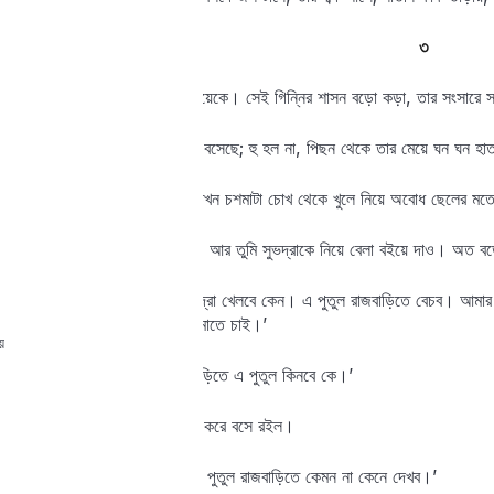
৩
বুড়োর সকলের চেয়ে ভয় তার মেয়েকে। সেই গিন্নির শাসন বড়ো কড়া, তার সংসারে স
বুড়ো আজ একমনে পুতুল গড়তে বসেছে; হু হল না, পিছন থেকে তার মেয়ে ঘন ঘন হ
কাছে এসে যখন সে ডাক দিলে তখন চশমাটা চোখ থেকে খুলে নিয়ে অবোধ ছেলের ম
মেয়ে বললে, ‘দুধ দূয়া পড়ে থাক্‌‍, আর তুমি সুভদ্রাকে নিয়ে বেলা বইয়ে দাও। অত 
বুড়ো তাড়াতাড়ি বলে উঠল, ‘সুভদ্রা খেলবে কেন। এ পুতুল রাজবাড়িতে বেচব। আমা
পরাতে হবে। আমি তাই টাকা জমাতে চাই।’
য়
মেয়ে বিরক্ত হয়ে বললে, ‘রাজবাড়িতে এ পুতুল কিনবে কে।’
বুড়োর মাথা হেঁট হয়ে গেল। চুপ করে বসে রইল।
সুভদ্রা মাথা নেড়ে বললে, ‘দাদার পুতুল রাজবাড়িতে কেমন না কেনে দেখব।’