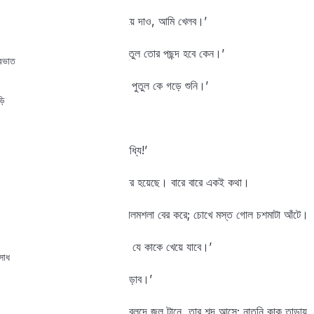
নাতনি বলে, ‘আমাকে পুতুল গড়িয়ে দাও, আমি খেলব।’
বুড়ো বলে, ‘আরে ভাই, আমার পুতুল তোর পছন্দ হবে কেন।’
্রভাত
নাতনি বলে, ‘তোমার চেয়ে ভালো পুতুল কে গড়ে শুনি।’
ড়ি
বুড়ো বলে, ‘কেন, কিষণলাল।’
নাতনি বলে, ‘ইস্‌‍! কিষণলালের সাধ্যি!’
দুজনের এই কথা-কাটাকাটি কতবার হয়েছে। বারে বারে একই কথা।
তার পরে বুড়ো তার ঝুলি থেকে মালমশলা বের করে; চোখে মস্ত গোল চশমাটা আঁটে।
নাতনিকে বলে, ‘কিন্তু দাদি, ভুট্টা যে কাকে খেয়ে যাবে।’
সাধ
নাতনি বলে, ‘দাদা, আমি কাক তাড়াব।’
বেলা বয়ে যায়; দূরে ইঁদারা থেকে বলদে জল টানে, তার শব্দ আসে; নাতনি কাক তাড়ায়