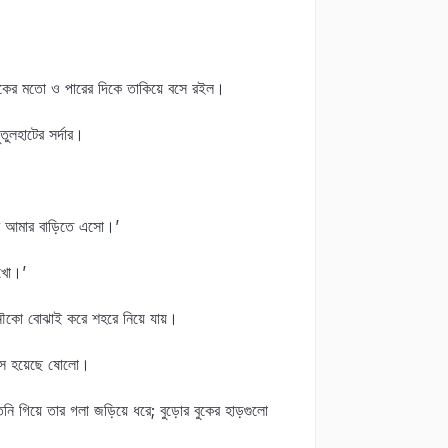
লোকের মতো ও পারের দিকে তাকিয়ে বসে রইল।
ুলহাটের সর্দার।
মি আমার বাড়িতে এসো।’
াখো।’
 নৌকো বোঝাই করে শহরে নিয়ে যায়।
বয়স হয়েছে ষোলো।
তনি গিয়ে তার গলা জড়িয়ে ধরে; বুড়োর বুকের হাড়গুলো