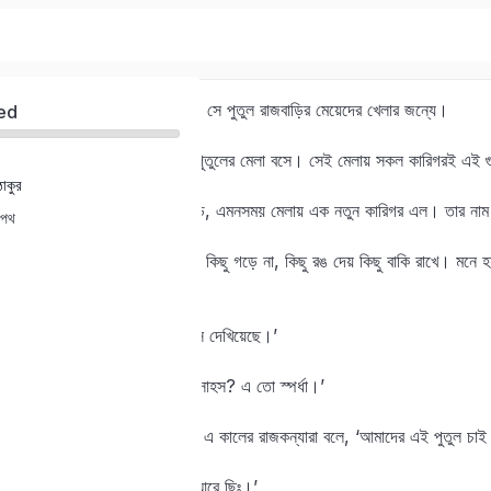
এই গুণী কেবল পুতুল তৈরি করত; সে পুতুল রাজবাড়ির মেয়েদের খেলার জন্যে।
ed
বছরে বছরে রাজবাড়ির আঙিনায় পুতুলের মেলা বসে। সেই মেলায় সকল কারিগরই এই গ
ঠাকুর
Sign in
Sign up
যখন তার বয়স হল প্রায় চার কুড়ি, এমনসময় মেলায় এক নতুন কারিগর এল। তার নাম
 পথ
যে পুতুল সে গড়ে তার কিছু গড়ে কিছু গড়ে না, কিছু রঙ দেয় কিছু বাকি রাখে। মনে হ
Sign in
না।
Don’t have an account?
Sign up
নবীনের দল বললে, ‘লোকটা সাহস দেখিয়েছে।’
প্রবীণের দল বললে, ‘একে বলে সাহস? এ তো স্পর্ধা।’
কিন্তু, নতুন কালের নতুন দাবি। এ কালের রাজকন্যারা বলে, ‘আমাদের এই পুতুল চাই
সাবেক কালের অনুচরেরা বলে, ‘আরে ছিঃ।’