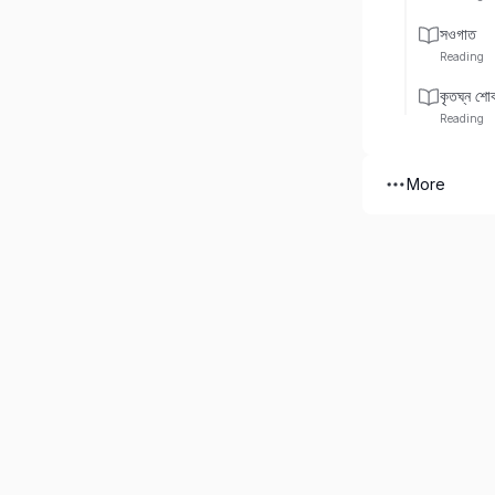
সওগাত
Reading
কৃতঘ্ন শো
Reading
More