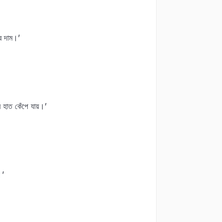
র দাম।’
 হাত কেঁপে যায়।’
।’