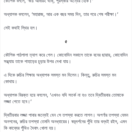
কৌশিক বললে, ‘জয় আমারই থাক্‌‍, পুরস্কার অন্যের হোক।’
অধ্যাপক বললেন, ‘মহারাজ, আর এক বছর সময় দিন, তার পরে শেষ পরীক্ষা।’
সেই কথাই স্থির হল।
৫
কৌশিক পাঠশালা ত্যাগ করে গেল। কোনোদিন সকালে তাকে বনের ছায়ায়, কোনোদিন
সন্ধ্যায় তাকে পাহাড়ের চূড়ার উপর দেখা যায়।
এ দিকে রুচির শিক্ষায় অধ্যাপক সমস্ত মন দিলেন। কিন্তু, রুচির সমস্ত মন
কোথায়।
অধ্যাপক বিরক্ত হয়ে বললেন, ‘এখনও যদি সতর্ক না হও তবে দ্বিতীয়বার তোমাকে
লজ্জা পেতে হবে।’
দ্বিতীয়বার লজ্জা পাবার জন্যেই যেন সে তপস্যা করতে লাগল। অপর্ণার তপস্যা যেমন
অনশনের, রুচির তপস্যা তেমনি অনধ্যায়ের। ষড়্‌‍দর্শনের পুঁথি তার বন্ধই রইল, এমন
কি কাব্যের পুঁথিও দৈবাৎ খোলা হয়।