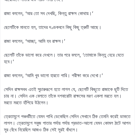
রাজা বললেন, ‘আর তো সব দেখছি, কিন্তু রাক্ষস কোথায়।’
ছেলেটিকে মানতে হল, তাদের দণ্ডকবনে কিছু কিছু ত্রুটি আছে।
রাজা বললেন, ‘আচ্ছা, আমি হব রাক্ষস।’
ছেলেটি তাঁকে ভালো করে দেখলে। তার পরে বললে, ‘তোমাকে কিন্তু হেরে যেতে
হবে।’
রাজা বললেন, ‘আমি খুব ভালো হারতে পারি। পরীক্ষা করে দেখো।’
সেদিন রাক্ষসবধ এতই সুচারুরূপে হতে লাগল যে, ছেলেটি কিছুতে রাজাকে ছুটি দিতে
চায় না। সেদিন এক বেলাতে তাঁকে দশবারোটা রাক্ষসের মরণ একলা মরতে হল।
মরতে মরতে হাঁপিয়ে উঠলেন।
ত্রেতাযুগে পঞ্চবটীতে যেমন পাখি ডেকেছিল সেদিন সেখানে ঠিক তেমনি করেই ডাকতে
লাগল। ত্রেতাযুগে সবুজ পাতার পর্দায় পর্দায় প্রভাত-আলো যেমন কোমল ঠাটে আপন
সুর বেঁধে নিয়েছিল আজও ঠিক সেই সুরই বাঁধলে।