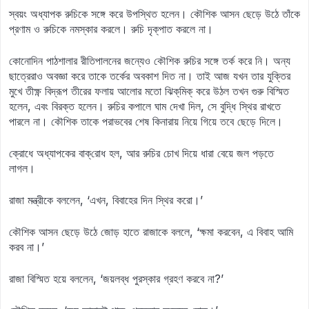
স্বয়ং অধ্যাপক রুচিকে সঙ্গে করে উপস্থিত হলেন। কৌশিক আসন ছেড়ে উঠে তাঁকে
প্রণাম ও রুচিকে নমস্কার করলে। রুচি দৃক্‌‍পাত করলে না।
কোনোদিন পাঠশালার রীতিপালনের জন্যেও কৌশিক রুচির সঙ্গে তর্ক করে নি। অন্য
ছাত্রেরাও অবজ্ঞা করে তাকে তর্কের অবকাশ দিত না। তাই আজ যখন তার যুক্তির
মুখে তীক্ষ্ণ বিদ্রূপ তীরের ফলায় আলোর মতো ঝিক্‌‍মিক্ করে উঠল তখন গুরু বিস্মিত
হলেন, এবং বিরক্ত হলেন। রুচির কপালে ঘাম দেখা দিল, সে বুদ্ধি স্থির রাখতে
পারলে না। কৌশিক তাকে পরাভবের শেষ কিনারায় নিয়ে গিয়ে তবে ছেড়ে দিলে।
ক্রোধে অধ্যাপকের বাক্‌‍রোধ হল, আর রুচির চোখ দিয়ে ধারা বেয়ে জল পড়তে
লাগল।
রাজা মন্ত্রীকে বললেন, ‘এখন, বিবাহের দিন স্থির করো।’
কৌশিক আসন ছেড়ে উঠে জোড় হাতে রাজাকে বললে, ‘ক্ষমা করবেন, এ বিবাহ আমি
করব না।’
রাজা বিস্মিত হয়ে বললেন, ‘জয়লব্ধ পুরস্কার গ্রহণ করবে না?’