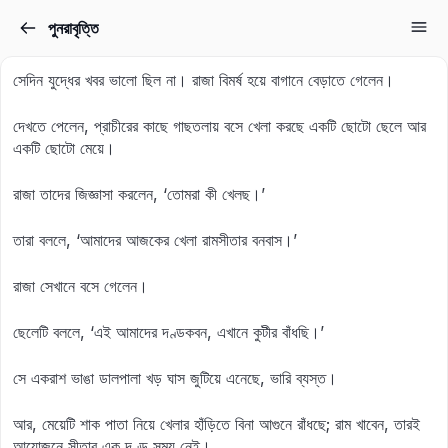
পুনরাবৃত্তি
Sign in
Sign up
সেদিন যুদ্ধের খবর ভালো ছিল না। রাজা বিমর্ষ হয়ে বাগানে বেড়াতে গেলেন।
Sign in
দেখতে পেলেন, প্রাচীরের কাছে গাছতলায় বসে খেলা করছে একটি ছোটো ছেলে আর
Don’t have an account?
Sign up
একটি ছোটো মেয়ে।
রাজা তাদের জিজ্ঞাসা করলেন, ‘তোমরা কী খেলছ।’
তারা বললে, ‘আমাদের আজকের খেলা রামসীতার বনবাস।’
রাজা সেখানে বসে গেলেন।
ছেলেটি বললে, ‘এই আমাদের দণ্ডকবন, এখানে কুটীর বাঁধছি।’
Lost your password?
Remember me
সে একরাশ ভাঙা ডালপালা খড় ঘাস জুটিয়ে এনেছে, ভারি ব্যস্ত।
আর, মেয়েটি শাক পাতা নিয়ে খেলার হাঁড়িতে বিনা আগুনে রাঁধছে; রাম খাবেন, তারই
আয়োজনে সীতার এক দণ্ড সময় নেই।