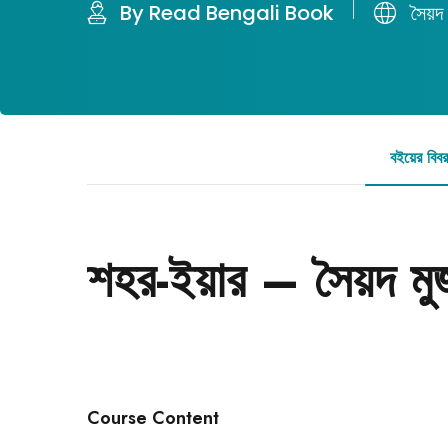
By Read Bengali Book
সৈয়দ
বইয়ের বিব
শহর-ইয়ার – সৈয়দ ম
Course Content