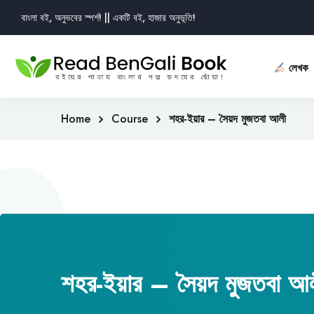
বাংলা বই, অনুভবের স্পর্শ! || একটি বই, হাজার অনুভূতি!
লেখক
Home
Course
শহর-ইয়ার – সৈয়দ মুজতবা আলী
শহর-ইয়ার – সৈয়দ মুজতবা আ