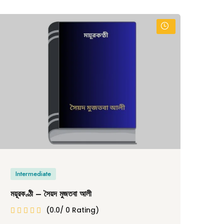
Intermediate
In
ময়ূরকণ্ঠী – সৈয়দ মুজতবা আলী
দ্বন্
(0.0/ 0 Rating)