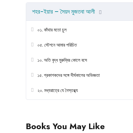
শহর-ইয়ার – সৈয়দ মুজতবা আলী
০১. কাঁথার মতো চুল
০৫. স্টেশনে আমার পরিচিত
১০. অতি বৃদ্ধ মুরুব্বির কোলে বসে
১৫. প্রকাশকদের সঙ্গে দীর্ঘকালের অভিজ্ঞতা
২০. মধ্যরাত্রে যে নৈস্তব্ধ্য
Books You May Like