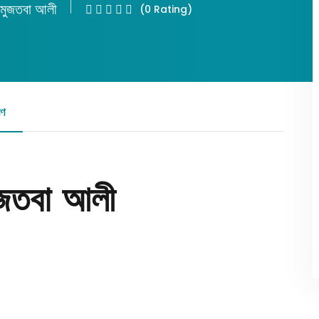
 মুজতবা আলী
(0 Rating)
Lost your password?
Remember me
রণ
রিভিউ
ুজতবা আলী