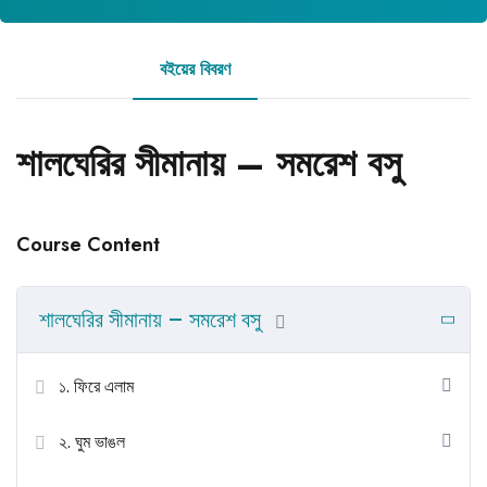
বইয়ের বিবরণ
রিভিউ
শালঘেরির সীমানায় – সমরেশ বসু
Course Content
শালঘেরির সীমানায় – সমরেশ বসু
১. ফিরে এলাম
২. ঘুম ভাঙল