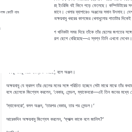
সম্বন্ধে কিশোরদের জন্য লেখা বহু ইংরিজি বই কিনে পড়ে ফেলেছে। কম্পিউটারের 
সম্বন্ধে যা জানা গেছে, সব সে জানে। খেলার ব্যাপারেও অঞ্জনের সমান উৎসাহ। দেশ ব
লক্ষ কোটি নাম
খেলোয়াড়দের নাম তার মুখস্থ। অক্ষয়বাবু খবরের কাগজের খেলাধুলোর পাতাটার দিকে
চ
অক্ষয়বাবু বুঝলেন এবার থেকে বেশ খানিকটা সময় দিয়ে তাঁকে তাঁর ছেলের জগতের সঙ্
থামাননি। কারণ ফুলঝুরিতে তাঁর গল্প ছেপে বেরিয়েছে—এ স্বপ্ন তিনি এখনো দেখেন।
শোনান।
‘কেমন হয়েছে বল তো।’
‘একটু একটু করে ইমপ্রুভ করছে’, বলে অঞ্জন।
অক্ষয়বাবু যে ক্রমশ তাঁর ছেলের মনের সঙ্গে পরিচিত হচ্ছেন সেটা মাঝে মাঝে তাঁর কথা
বসে ছেলেকে জিগ্যেস করলেন, ‘বেকার, লেন্ডল, ম্যাকেনরো—এই তিন জনের মধ্যে ত
‘ম্যাকেনরো’, বলল অঞ্জন, ‘তারপর বেকার, তার পর লেন্ডল।’
আরেকদিন অক্ষয়বাবু জিগ্যেস করলেন, ‘ফ্যাক্স কাকে বলে জানিস?’