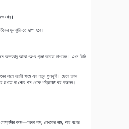
্ষয়বাবু।
্তিকের ফুলঝুরি-তে ছাপা হবে।
মে অক্ষয়বাবু আরো গল্পের প্লট ভাবতে লাগলেন। এখন তিনি
্জনের নামে খয়েরী খামে এল নতুন ফুলঝুরি। ছেলে তখন
রে রাখতে না পেরে খাম থেকে পত্রিকাটা বার করলেন।
ুল গোস্বামীর কাজ—গল্পের নাম, লেখকের নাম, আর গল্পের