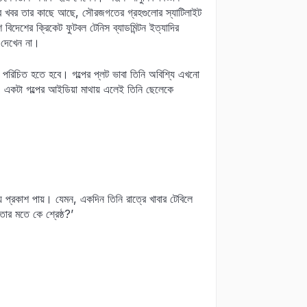
সব খবর তার কাছে আছে, সৌরজগতের গ্রহগুলোর স্যাটিলাইট
িদেশের ক্রিকেট ফুটবল টেনিস ব্যাডমিন্টন ইত্যাদির
ই দেখেন না।
গে পরিচিত হতে হবে। গল্পের প্লট ভাবা তিনি অবিশ্যি এখনো
 একটা গল্পের আইডিয়া মাথায় এলেই তিনি ছেলেকে
য় প্রকাশ পায়। যেমন, একদিন তিনি রাত্রে খাবার টেবিলে
োর মতে কে শ্রেষ্ঠ?’