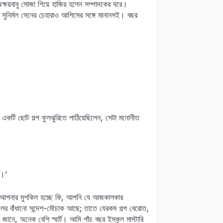
্ষয়বাবু সোজা গিয়ে হাজির হলেন সম্পাদকের ঘরে।
 সুনির্মল সেনের চেহারাও আপিসের সঙ্গে মানানসই। বছর
ে একটি ছোট গল্প ফুলঝুরিতে পাঠিয়েছিলেন, সেটা মনোনীত
ে।’
বাবু, আপনার মুশকিল হচ্ছে কি, আপনি যে আজকালকার
ের বাঁধানো সন্দেশ-মৌচাক আছে; তাতে যেরকম গল্প বেরোত,
ানে, অনেক বেশি স্মার্ট। আমি পাঁচ বছর ইস্কুল মাস্টারি