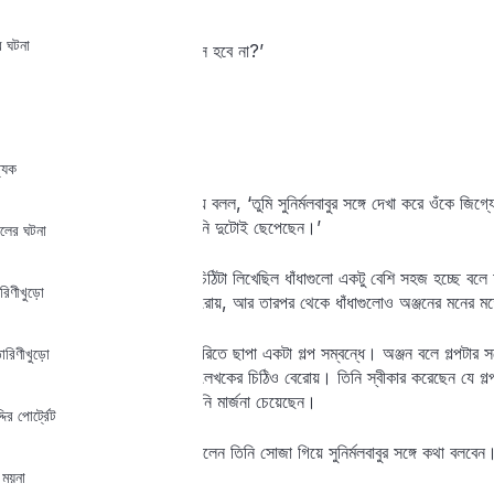
‘তাই বুঝি?’
র ঘটনা
‘আমার দ্বারা কি তাহলে এ জিনিস হবে না?’
‘গল্প কেন নেয়নি সেটা বলেছে?’
‘নাথিং। এই ত চিঠি।’
্যিক
অঞ্জন চিঠিটায় একবার চোখ বুলিয়ে বলল, ‘তুমি সুনির্মলবাবুর সঙ্গে দেখা করে ওঁক
ফুলঝুরিকে দুটো চিঠি লিখেছি, উনি দুটোই ছেপেছেন।’
ালের ঘটনা
কথাটা ঠিক। অঞ্জন তার প্রথম চিঠিটা লিখেছিল ধাঁধাগুলো একটু বেশি সহজ হচ্ছে বল
রিণীখুড়ো
থাকে। সেখানে অঞ্জনের চিঠি বেরোয়, আর তারপর থেকে ধাঁধাগুলোও অঞ্জনের মনের 
দ্বিতীয় চিঠিটা অঞ্জন লেখে ফুলঝুরিতে ছাপা একটা গল্প সম্বন্ধে। অঞ্জন বলে গল্পটার স
তারিণীখুড়ো
ছাপা হয়, আর সেই সঙ্গে গল্পের লেখকের চিঠিও বেরোয়। তিনি স্বীকার করেছেন যে গল্
কথাটা উল্লেখ না করার জন্য তিনি মার্জনা চেয়েছেন।
দির পোর্ট্রেট
অক্ষয়বাবু ছেলের কথায় স্থির করলেন তিনি সোজা গিয়ে সুনির্মলবাবুর সঙ্গে কথা বলবেন
 ময়না