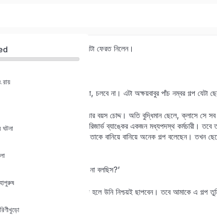
অক্ষয়বাবু ছেলের হাত থেকে লেখাটা ফেরত নিলেন।
ed
‘কিরে—এটাও চলবে না?’
 রায়
Sign in
Sign up
ছেলে মাথা নেড়ে বুঝিয়ে দিল—না, চলবে না। এটা অক্ষয়বাবুর পাঁচ নম্বর গল্প যেটা
অক্ষয়বাবুর ছেলের নাম অঞ্জন। তার বয়স চোদ্দ। অতি বুদ্ধিমান ছেলে, ক্লাসে সে সব স
Sign in
অক্ষয়বাবু নিজে লেখক নন; তিনি রিজার্ভ ব্যাঙ্কের একজন মধ্যপদস্থ কর্মচারী। তবে
র ঘটনা
আরো ছোট ছিল, তখন অক্ষয়বাবু তাকে বানিয়ে বানিয়ে অনেক গল্প বলেছেন। তখন ছে
Don’t have an account?
Sign up
সে খুশি হবার পাত্র নয়।
লা
‘তাহলে এটা ফুলঝুরি-তে পাঠাবো না বলছিস?’
াপুরুষ
‘পাঠাতে পারো। সম্পাদকের পছন্দ হলে উনি নিশ্চয়ই ছাপবেন। তবে আমাকে এ গল্প 
নেই।’
রিণীখুড়ো