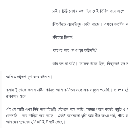
আমার মনে আছে, কান্তির মনে নেই। চিঠি লেখার কথা ছিল সেই তিরিশ বছর আগে।
না, নর্থবেঙ্গলে চাকরি করি না। শিলিগুড়িতে এসেছিলুম একটা কাজে। এখানে কতদিন
এইতো মোটে দু-বছর। আগে কুচবিহারে ছিলাম!
তুই…মানে, সেই যে চলে গেলি, তারপর আর লেখাপড়া করিসনি?
কান্তি অদ্ভুতভাবে হেসে বলল, আর হল না ভাই। অনেক ইচ্ছে ছিল, কিছুতেই হল 
আমি একটুক্ষণ চুপ করে রইলাম।
ক্লাস টু থেকে ক্লাস নাইন পর্যন্ত আমি কান্তির সঙ্গে এক স্কুলে পড়েছি। তারপর
রূপকথার মতন।
এই যে আমি এখন নিউ জলপাইগুড়ি স্টেশনে বসে আছি, আমার পরনে কর্ডের প্যান্ট ও হ
বেশদামি। আর কান্তি পরে আছে। একটা আধময়লা ধুতি আর নীল রঙের শার্ট, পায়ে র
আমাদের দুজনের ভূমিকাটাই উলটে গেছে।