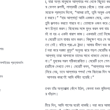
মধ্যেই এমন একটা দল তৈরি করে, যারা অন্য মানুষকে আল্লাহর পথ থেকে বিচ্যুত করত
মতো করে আশেপাশের এলাকা চষে ফেলল রুপসী, লাস্যময়ী মেয়ের খোঁজে। তারা এমন
সবচেয়ে সুন্দরী। লোকগুলো ওই মেয়েকে প্রস্তাব দিলো, “আমরা চাই, তুমি অমুক এ
Lost your password?
পদস্খলন ঘটাবে… তার সাথে যিনা করবে।” “হায় আল্লাহ্! আমি একজন মেয়ে, এম
Remember me
দাও। বিনিময়ে তুমি যা পাবে তা তুমি কল্পনাও করতে পারবে না। তোমাকে ওজন করে ত
দেয়া হবে। রাজি?” মেয়েটি কিছুক্ষণ চিন্তা করল। বিবেকের সঙ্গে যুদ্ধ করল বলা য
এক ধাক্কায় এত সম্পদ। করলামই না হয় এ একটা খারাপ কাজ। একবারই তো! 
আমি রাজি।” …যুবকের কথা শুনে মেয়েটি চলে যাবার ভান করল। কিছুক্ষণ পরে সে আ
গিয়েছিলাম কিন্তু তারা কেউ বাড়িতে নেই। বাইরে প্রচণ্ড ঠান্ডা। আমার ভীষণ ভয
লায়
দিলে আমি হয়তো ঠান্ডায় মরে যাব! দয়া করে দরজা খুলুন” অনুনয় ঝরে পড়ল মেয়েটি
আরও কিছু বাড়ি পাবেন। ইন শা আল্লাহ্ তারা আপনাকে তাদের সাথে থাকতে দেবে
দুজনের একসাথে থাকা ঠিক হবে না।” যুবকের সরল স্বীকারোক্তি। মেয়েটি চলে গে
ঠামশাইয়ের প্রত্যাবর্তন
আবারও যুবক দরজা খুলল এবং মেয়েটিকে দেখতে পেল। মেয়েটি বলল, “আল্লাহর শ
কোনো পুরুষ যদি আমার সম্ভ্রম ছিনিয়ে নেয়, তবে আল্লাহর শপথ! শেষ বিচারের দিন
ান
ব্যক্তি যার কারণে এসব ঘটেছে। আপনার কারণেই আমি ধর্ষিত হয়েছি।”
যুবকটি যখন আল্লাহর নাম শুনল তখন তাঁর অন্তরাত্মা কেঁপে উঠল, কেননা যখন মুমিনগ
া
কেঁপে ওঠে। যুবক দরজা খুলে সরে দাঁড়াল।
“আসন, আপনি এ ঘরে রাতটা কাটিয়ে দিন, আমি পাশের ঘরেই থাকছি। দয়া করে আমা