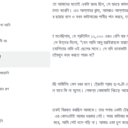
রক্তমাংসের মানুষ ছিল। তারও তো আমাদের মতোই একটা হৃদয় ছিল, সে হৃদয়ে কামনা-ব
সেই কামনা-বাসনার কাছে সে মাথানত করেনি। এও আল্লাহর বান্দা, আমরাও আল্লাহর বা
হাশরের ময়দানে আল্লাহর আরশের ছায়ায় বসে ও যখন কাউসারের পানীয় পান করবে, 
অপমানিত হতে হবে।
েখা হয়নি
এক শায়খের মুখে এক ছেলের কথা শুনেছিলাম, যে প্রতিদিন ১২,০০০ এরও বেশি বার আ
নী নয়
এত বার আল্লাহকে স্মরণ করো? সে উত্তর দিলো, “যেন আমি আবু হুরাইরাহকে হারাতে
পারি।” আসুন না, আমরাও প্রতিযোগিতায় নামি ওই ছেলের সাথে। সে যদি ডানাকাটা প
ভিডিও দেখা ছাড়তে পারব না হস্তমৈথুন বন্ধ করতে পারব না?
!
রূপকথা নয়
াজারানি
নিউ জলপাইগুড়ি স্টেশনে বসে আছি দার্জিলিং মেল ধরব বলে। ট্রেনটা প্রায় দু-ঘণ্ট
ার গল্প
গণ্ডগোল হয়েছে, আজ আর ট্রেন যাবে কি না সন্দেহ। সেজন্য মেজাজটা খিচড়ে আছ
কোনও উপায় নেই।
একজন ফেরিওয়ালা অনেকক্ষণ থেকেই বিরক্ত করছিল আমাকে। তার গলায় একটা ট্রে 
রিং ইত্যাদি সব টুকিটাকি জিনিস। এর কোনওটাই আমার দরকার নেই। সময় কাটাবার জন
নি
ডেকে এমনিই জিনিসপত্র দরদাম করে, আমি সেই দলে পড়ি না। আমার একা চুপ করে