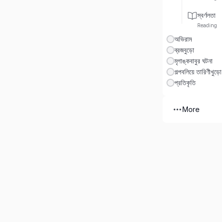
স্বর্ণলতা
Reading
অভিরাম
ব্রজবুড়ো
মৃগাঙ্কবাবুর ঘটনা
গল্পবলিয়ে তারিণীখুড়ো
প্রতিকৃতি
More