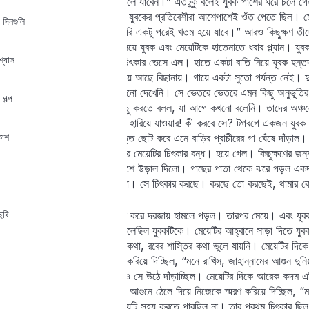
হওয়ামাত্রই আমার বাড়ি ছেড়ে চলে যাবেন।” এতটুকু বলেই যুবক পাশের ঘরে চলে গ
দরজা বন্ধ করতে ভুল করল না। যুবকের প্রতিবেশীরা আশেপাশেই ওঁত পেতে ছিল। মেয
 দিনগুলি
হাসতে শুরু করল–”ব্যাটার সাধুগিরি একটু পরেই খতম হয়ে যাবে।” আরও কিছুক্ষণ তীদ
মুহূর্তে যুবকের বাড়িতে হামলা চালিয়ে যুবক এবং মেয়েটিকে হাতেনাতে ধরার প্ল্যান। য
ঘশ্বাস
ঘর থেকে রক্ত হিম করা একটা চিৎকার ভেসে এল। হাতে একটা বাতি নিয়ে যুবক হন্তদ
স্ট্যাচু বানিয়ে দিলো। মেয়েটি শুয়ে আছে বিছানায়। গায়ে একটা সুতো পর্যন্ত নে
কিছু দেখল, যা সে এর আগে কখনো দেখেনি। সে ভেতরে ভেতরে এমন কিছু অনুভূতির অ
 গল্প
করেনি। তার মন তাকে এমন কিছু করতে বলল, যা আগে কখনো বলেনি। তাদের অঞ্চলের সব
আমন্ত্রণ জানাচ্ছে নিষিদ্ধ জগতে হারিয়ে যাওয়ার! কী করবে সে? টগবগে একজন যুব
কাশ
ফেলেছিল। এবার ওরা তাদের বৃত্ত ছোট করে এনে বাড়ির প্রাচীরের গা ঘেঁষে দাঁড়াল
যুবকটি ওই মেয়ের ঘরে ঢোকার পর মেয়েটির চিৎকার বন্ধ। হয়ে গেল। কিছুক্ষণের জন
একগাছ থেকে অন্য গাছের উদ্দেশে উড়াল দিলো। গাছের পাতা থেকে ঝরে পড়ল একদলা
ভেসে এল, আবার। মেয়েটির গলা। সে চিৎকার করছে। করছে তো করছেই, থামার 
ছবি
এলাকাবাসী আর একমুহূর্ত দেরি না করে দরজায় হামলে পড়ল। তারপর মেয়ে। এবং য
তার রূপের ফাঁদে ঠিকই গেঁথে ফেলেছিল যুবকটিকে। মেয়েটির আহ্বানে সাড়া দিতে য
নাজুক মুহূর্তেও যুবকটি তাঁর রবের কথা, রবের শাস্তির কথা ভুলে যায়নি। মেয়েটির
ওপর ধরছিল এবং নিজেকে স্মরণ করিয়ে দিচ্ছিল, “মনে রাখিস, জাহান্নামের আগুন দুন
মেঝেতে লুটিয়ে পড়ছিল। আবারও সে উঠে দাঁড়াচ্ছিল। মেয়েটির দিকে আরেক কদম এ
করছিল তখনই সে নিজের হাতকে আগুনে ঠেলে দিয়ে নিজেকে স্মরণ করিয়ে দিচ্ছিল, “মন
তীব্র”। এ অবিশ্বাস্য দৃশ্য মেয়েটি সহ্য করতে পারছিল না। তার প্রথম চিৎকার ছি