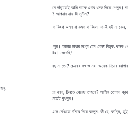
হকারটি চতুর্থবার এসে আমার সামনে দাঁড়াতেই আমি তাকে এবার ধমক দিতে গেলুম। ত
করেন, একটা কথা জিগ্যেস করব? আপনার নাম কী সুনীল?
আমি রুক্ষভাবে বললাম, আমি সুনীল কিংবা অমল বা কমল বা বিমল, যা-ই হই না কে
এ কথা আমি তোমায়–
বলতে-বলতে আমি হঠাৎ থেমে গেলুম। আমার মাথার মধ্যে যেন একটা বিদ্যুৎ ঝলক 
আমার চেনা লাগছে। আগে কোথায়। দেখেছি!
সে এবার বলল, আমায় চিনতে পারছ না তো? চেনবার কথাও নয়, অনেক দিনের ব্যাপা
আমি সবিস্ময়ে বললুম, কান্তি?
িঁড়ি
সে এবারে খানিকটা ম্লান হাসি দিয়ে বলল, চিনতে পেরেছ তাহলে? আমিও তোমায় প্রথ
মুখটা ফিরিয়ে তাকানোর ভঙ্গি, সেটাতেই বুঝলুম।
আমি লাফিয়ে উঠে ওর হাত ধরে এনে বেঞ্চিতে বসিয়ে দিয়ে বললুম, কী রে, কান্তি, 
ছদ্মবেশ ধরেছিস নাকি?