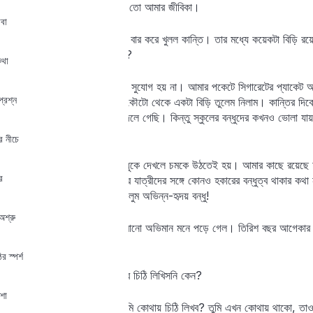
কান্তি বলল, কী যে বলো! এটাই তো আমার জীবিকা।
াবা
পকেট থেকে একটা টিনের কৌটো বার করে খুলল কান্তি। তার মধ্যে কয়েকটা বিড়ি রয়
তুমি কি বিড়ি-সিগারেট খাও নাকি?
কথা
আমি সিগারেট টানি, বিড়ি খাওয়ার সুযোগ হয় না। আমার পকেটে সিগারেটের প্যাকেট 
প্রশ্ন
দিই। পরক্ষণেই মত বদলে তার কৌটো থেকে একটা বিড়ি তুলেম নিলাম। কান্তির দিকে 
দেখা। আমরা দুজনেই অনেক বদলে গেছি। কিন্তু স্কুলের বন্ধুদের কখনও ভোলা যায
থেকে যায় মানুষের?
র নীচে
প্ল্যাটফর্মে হকারের বেশে বাল্যবন্ধুকে দেখলে চমকে উঠতেই হয়। আমার কাছে রয়েছে ফ
ে
কোম্পানির পয়সা। ফার্স্ট ক্লাসের যাত্রীদের সঙ্গে কোনও হকারের বন্ধুত্ব থাকার কথ
পড়বার সময় কান্তি আর আমি ছিলুম অভিন্ন-হৃদয় বন্ধু!
অশ্রু
কান্তিকে দেখে আমার একটা পুরোনো অভিমান মনে পড়ে গেল। তিরিশ বছর আগেকার স
আমি নিজেই জানতুম না।
র স্পর্শ
আমি জিগ্যেস করলুম, তুই আমার চিঠি লিখিসনি কেন?
েশা
কান্তি বলল, চিঠি? তোমাকে আমি কোথায় চিঠি লিখব? তুমি এখন কোথায় থাকো, তাও