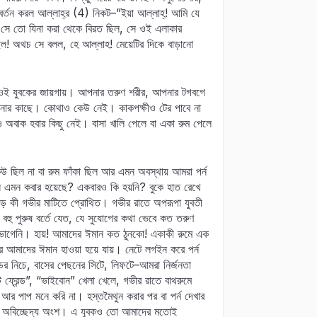
যাবর্তন করল আল্লাহ্র (4) নিকট–”ইয়া আল্লাহ্! আমি যে
 সে তো যিনা করা থেকে বিরত ছিল, সে ওই এলাকার
িল! অথচ সে বলল, হে আল্লাহ! মেয়েটির দিকে বাড়ানো
 ওই যুবকের জায়গায়। আপনার তরুণ শরীর, আপনার টগবগে
ে আপনার কাছে। কোথাও কেউ নেই। কাকপক্ষীও টের পাবে না
ও অবাক হবার কিছু নেই। বাসা খালি পেলে বা একা রুম পেলে
েউ ছিল না বা রুম ফাঁকা ছিল আর এমন অবস্থায় আমরা পর্ন
াইনি এমন কবার হয়েছে? একবারও কি হয়নি? বুকে হাত রেখে
ড় কী গভীর মাটিতে প্রোথিত। গভীর রাতে অপরূপা যুবতী
লে বহু পুরুষ বর্তে যেত, যে সুযোগের কথা ভেবে কত তরুণ
য় ভোগেনি। হায়! আমাদের ঈমান কত ঠুনকো! একাকী রুমে এক
ত্র আমাদের ঈমান হাওয়া হয়ে যায়। নেটে লগইন করে পর্ন
হুডের নিচে, বাসের পেছনের সিটে, লিফটে–আমরা নির্জনতা
স্ট ফ্রেন্ড”, “ভাইবোন” খেলা খেলে, গভীর রাতে বাথরুমে
র পাপ মনে করি না। হস্তমৈথুন করার পর বা পর্ন দেখার
র অবিচ্ছেদ্য অংশ। এ যুবকও তো আমাদের মতোই