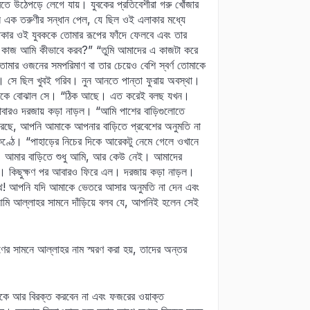
ে উঠেপড়ে লেগে যায়। যুবকের প্রতিবেশীরা গরু খোঁজার
 এক তরুণীর সন্ধান পেল, যে ছিল ওই এলাকার মধ্যে
লাকার ওই যুবককে তোমার রূপের ফাঁদে ফেলবে এবং তার
ন কাজ আমি কীভাবে করব?” “তুমি আমাদের এ কাজটা করে
োমার ওজনের সমপরিমাণ বা তার চেয়েও বেশি স্বর্ণ তোমাকে
ায়। সে ছিল খুবই গরিব। নুন আনতে পান্তা ফুরায় অবস্থা।
নিজেকে বোঝাল সে। “ঠিক আছে। এত করেই বলছ যখন।
বারও দরজায় কড়া নাড়ল। “আমি পাশের বাড়িগুলোতে
় করছে, আপনি আমাকে আপনার বাড়িতে প্রবেশের অনুমতি না
র কণ্ঠে। “পাহাড়ের নিচের দিকে আরেকটু নেমে গেলে ওখানে
ন। আমার বাড়িতে শুধু আমি, আর কেউ নেই। আমাদের
ল। কিছুক্ষণ পর আবারও ফিরে এল। দরজায় কড়া নাড়ল।
পথ! আপনি যদি আমাকে ভেতরে আসার অনুমতি না দেন এবং
 আমি আল্লাহর সামনে দাঁড়িয়ে বলব যে, আপনিই হলেন সেই
ণের সামনে আল্লাহর নাম স্মরণ করা হয়, তাদের অন্তর
কে আর বিরক্ত করবেন না এবং ফজরের ওয়াক্ত