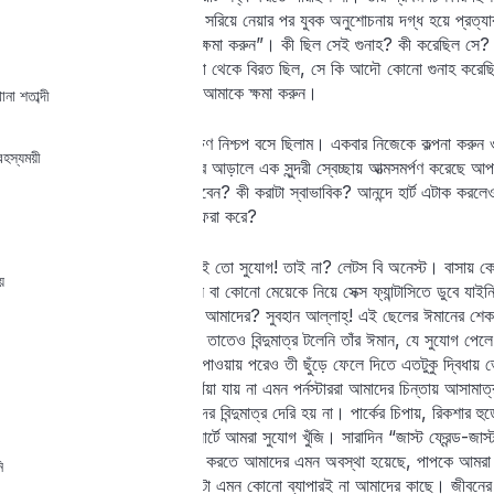
ভয়ের। মেয়েটিকে সেই ঘর হতে সরিয়ে নেয়ার পর যুবক অনুশোচনায় দগ্ধ হয়ে প্রত্
গুনাহ করেছি তার জন্য আমাকে ক্ষমা করুন”। কী ছিল সেই গুনাহ? কী করেছিল সে?
সবচেয়ে সুন্দরী মেয়ের কাছে যাওয়া থেকে বিরত ছিল, সে কি আদৌ কোনো গুনাহ করেছ
আমার সেই পদক্ষেপগুলোর জন্য আমাকে ক্ষমা করুন।
না শতাব্দী
এই ঘটনা শোনার পর আমি কিছুক্ষণ নিশ্চপ বসে ছিলাম। একবার নিজেকে কল্পনা করুন
 রহস্যময়ী
রক্ত, রাতের নিকষ কালো চাদরের আড়ালে এক সুন্দরী স্বেচ্ছায় আত্মসমর্পণ করেছ
কিছুই, এমন সময় আপনি কী করবেন? কী করাটা স্বাভাবিক? আনন্দে হার্ট এটাক করলে
আমাদের মাথায় কী চিন্তা ঘোরাফেরা করে?
পর্ন দেখার বা হস্তমৈথুন করার এই তো সুযোগ! তাই না? লেটস বি অনেস্ট। বাসায় ক
য়
ভিডিও দেখিনি, হস্তমৈথুন করিনি বা কোনো মেয়েকে নিয়ে সেক্স ফ্যান্টাসিতে ডুবে য
সত্যি কথা বলার সাহসটা কি হবে আমাদের? সুবহান আল্লাহ্! এই ছেলের ঈমানের শেক
নিষিদ্ধ প্রেমের যে ঝড় তুলেছিল তাতেও বিন্দুমাত্র টলেনি তাঁর ঈমান, যে সুযোগ পে
অস্থিরতায় ভোগে, সেই সুযোগ পাওয়ায় পরেও তী ছুঁড়ে ফেলে দিতে এতটুকু দ্বিধা
অবাস্তব জগতের ধরা যায় না ছোঁয়া যায় না এমন পর্নস্টাররা আমাদের চিন্তায় আসামা
দেখতে, হস্তমৈথুন করতে আমাদের বিন্দুমাত্র দেরি হয় না। পার্কের চিপায়, রিকশার 
খুঁজি, লোকাল বাসের ভিড়ে, কনসার্টে আমরা সুযোগ খুঁজি। সারাদিন “জাস্ট ফ্রেন্ড-জা
নিজেদের ঠান্ডা করি। পাপ করতে করতে আমাদের এমন অবস্থা হয়েছে, পাপকে আমরা আ
ি
পর আমাদের খারাপ লাগে না। এটা এমন কোনো ব্যাপারই না আমাদের কাছে। জীবনে