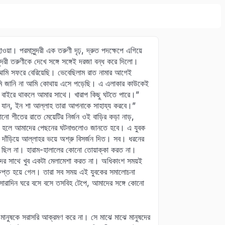
ওয়া। পরমাসুন্দরী এক তরুণী দৃঢ়, দ্রুত পদক্ষেপে এগিয়ে
্দরী তরুণীকে দেখে সঙ্গে সঙ্গেই দরজা বন্ধ করে দিলো।
। আমি সফরে বেরিয়েছি। ভেবেছিলাম রাত নামার আগেই
মি জানি না আমি কোথায় এসে পড়েছি। এ এলাকার কাউকেই
, বাইরে থাকলে আমার সাথে। খারাপ কিছু ঘটতে পারে।”
ান, ইন শা আল্লাহ তারা আপনাকে সাহায্য করবে।”
শীতের রাতে মেয়েটির নির্জন ওই বাড়ির কড়া নাড়,
বুঝতে হলে আমাদের পেছনের ঘটনাগুলোও জানতে হবে। এ যুবক
দাঁড়িয়ে আল্লাহর ভয়ে অশ্রু বিসর্জন দিত। সব। ধরনের
ধের ছিল না। হারাম-হালালের কোনো তোয়াক্কা করত না।
শীদের সাথে খুব একটা মেলামেশা করত না। অধিকাংশ সময়ই
ষিপ্ত হয়ে গেল। তারা সব সময় এই যুবকের সমালোচনা
 সারাদিন ঘরে বসে বসে তসবিহ টেপে, আমাদের সঙ্গে কোনো
 মানুষকে সরাসরি আক্রমণ করে না। সে মাঝে মাঝে মানুষদের