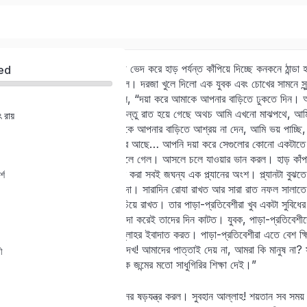
প্রচণ্ড শীতের রাত। জামাকাপড় ভেদ করে হাড় পর্যন্ত কাঁপিয়ে দিচ্ছে কনকনে ঠান্ডা হা
ed
গিয়ে নির্জন এক বাড়ির কড়া নাড়ল। দরজা খুলে দিলো এক যুবক এবং চোখের সামনে সুন
মেয়েটি রাস্তা থেকে চেঁচিয়ে বলল, “দয়া করে আমাকে আপনার বাড়িতে ঢুকতে দিন
গন্তব্যে পৌঁছে যেতে পারব। কিন্তু রাত হয়ে গেছে অথচ আমি এখনো মাঝপথে, আ
 রায়
Sign in
Sign up
আমি চিনি না। আপনি যদি আমাকে আপনার বাড়িতে আশ্রয় না দেন, আমি ভয় পাচ্ছি
“আশেপাশে আরও অনেক বাড়িঘর আছে… আপনি দয়া করে সেগুলোর কোনো একটাতে য
যুবকটি উত্তর দিলো। মেয়েটি চলে গেল। আসলে চলে যাওয়ার ভান করল। হাড় কাঁপানো 
Sign in
সফরের কথা বলে আশ্রয় প্রার্থনা করা সবই জঘন্য এক প্ল্যানের অংশ। প্ল্যানটা 
্শ
ছিল আল্লাহ্ এক তাকওয়াবান বান্দা। সারাদিন রোযা রাখত আর সারা রাত নফল সালাতে 
Don’t have an account?
Sign up
হারাম থেকে নিজেকে সযত্নে বাঁচিয়ে রাখত। তার পাড়া-প্রতিবেশীরা খুব একটা সুবি
আড্ডাবাজি, গীবত, পরচর্চা, পরনিন্দা করেই তাদের দিন কাটত। যুবক, পাড়া-প্রতিবে
সে তার নিজের বাড়িতে বসে আল্লাহর ইবাদাত করত। পাড়া-প্রতিবেশীরা এতে বেশ ক্
করত, “দেখ না, এ ব্যাটার ভাব দেখ! আমাদের পাত্তাই দেয় না, আমরা কি মানুষ না?
ী
মেলামেশাই করে না। চল ব্যাটাকে জন্মের মতো সাধুগিরির শিক্ষা দেই।”
সবাই মিলে এই যুবকের পদস্খলনের ষড়যন্ত্র করল। সুবহান আল্লাহ! শয়তান সব সময়