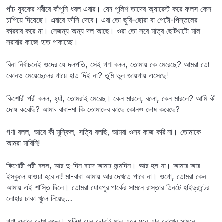
পাঁচ যুবকের শরীরে কাঁপুনি ধরল এবার। যেন পুলিশ তাদের অ্যারেস্ট করে ফলস কেস
চাপিয়ে দিয়েছে। এবারে ফাঁসি দেবে। এরা তো ছুরি-ছোরা বা পেটো-পিস্তলের
কারবার করে না। সেজন্য অন্য দল আছে। ওরা তো সবে মাত্র ছোটখাটো মাল
সরাবার কাজে হাত পাকাচ্ছে।
বিনা নির্বাচনেই ওদের যে দলপতি, সেই গণা বলল, তোমায় কে মেরেছে? আমরা তো
কোনও মেয়েছেলের গায়ে হাত দিই না? তুমি ভুল জায়গায় এসেছে!
কিশোরী পরী বলল, হ্যাঁ, তোমরাই মেরেছ। কেন মারলে, বলো, কেন মারলে? আমি কী
দোষ করেছি? আমার বাবা-মা কি তোমাদের কাছে কোনও দোষ করেছে?
গণা বলল, আরে কী মুস্কিল, সত্যি বলছি, আমরা ওসব কাজ করি না। তোমাকে
আমরা মারিনি!
কিশোরী পরী বলল, আর দু-দিন বাদে আমার জন্মদিন। আর হল না। আমার আর
ইস্কুলে যাওয়া হবে না! মা-বাবা আমায় আর দেখতে পাবে না। ওগো, তোমরা কেন
আমায় এই শাস্তি দিলে। তোমরা যোধপুর পার্কের সামনে রাস্তার তিনটে হাইড্রান্টের
লোহার ঢাকা খুলে নিয়েছ…
গণা এবারে চোখ বুজল। পুলিশ যেন চোরাই মাল তুলে ধরে তার চোখের সামনে