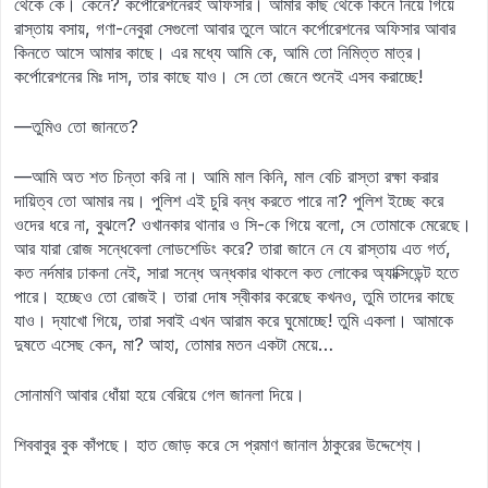
থেকে কে। কেনে? কর্পোরেশনেরই অফিসার। আমার কাছ থেকে কিনে নিয়ে গিয়ে
রাস্তায় বসায়, গণা-নেবুরা সেগুলো আবার তুলে আনে কর্পোরেশনের অফিসার আবার
কিনতে আসে আমার কাছে। এর মধ্যে আমি কে, আমি তো নিমিত্ত মাত্র।
কর্পোরেশনের মিঃ দাস, তার কাছে যাও। সে তো জেনে শুনেই এসব করাচ্ছে!
—তুমিও তো জানতে?
—আমি অত শত চিন্তা করি না। আমি মাল কিনি, মাল বেচি রাস্তা রক্ষা করার
দায়িত্ব তো আমার নয়। পুলিশ এই চুরি বন্ধ করতে পারে না? পুলিশ ইচ্ছে করে
ওদের ধরে না, বুঝলে? ওখানকার থানার ও সি-কে গিয়ে বলো, সে তোমাকে মেরেছে।
আর যারা রোজ সন্ধেবেলা লোডশেডিং করে? তারা জানে নে যে রাস্তায় এত গর্ত,
কত নর্দমার ঢাকনা নেই, সারা সন্ধে অন্ধকার থাকলে কত লোকের অ্যাক্সিডেন্ট হতে
পারে। হচ্ছেও তো রোজই। তারা দোষ স্বীকার করেছে কখনও, তুমি তাদের কাছে
যাও। দ্যাখো গিয়ে, তারা সবাই এখন আরাম করে ঘুমোচ্ছে! তুমি একলা। আমাকে
দুষতে এসেছ কেন, মা? আহা, তোমার মতন একটা মেয়ে…
সোনামণি আবার ধোঁয়া হয়ে বেরিয়ে গেল জানলা দিয়ে।
শিববাবুর বুক কাঁপছে। হাত জোড় করে সে প্রমাণ জানাল ঠাকুরের উদ্দেশ্যে।