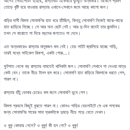
আগেই লোডশেডিং হয়েছে, রাস্তাঘাট একেবারে ঘুটঘুটে অন্ধকার। বিকেলে প্রবল
তোড়ে বৃষ্টি হয়ে যাওয়ায় রাস্তায় এখানে-সেখানে জমে আছে কালো জল।
বাড়ির দাসী বিমলা সোনামণির হাত ধরে হাঁটছিল, কিন্তু সোনামণি নিজেই মাঝে-মাঝে
হাত ছাড়িয়ে নিচ্ছে। সে আর অত ছোট নেই। আর দু-দিন বাদেই তার জন্মদিন।
তখন সে বারোতে পা দিয়ে বড়দের জগতেও পা দেবে।
এত অন্ধকারেও রাস্তায় মানুষজন কম নেই। হেড লাইট জ্বালিয়ে যাচ্ছে গাড়ি,
তারই মধ্যে সাইকেল রিকশা, একটা গোরু…।
ফুটপাত থেকে বড় রাস্তায় নামতেই খানিকটা জল। সোনামণি সেখানে পা দেওয়া মাত্র
কেউ যেন। তাকে নীচে টানল হুস করে। সোনামণি হাত বাড়িয়ে বিমলাকে ধরতে গেল,
পারল না।
রাস্তায় হাঁটু ডোবার চেয়েও কম জলে সোনামণি ডুবে গেল।
বিমলা প্রথমে কিছুই বুঝতে পারল না। কোনও গাড়ির হেডলাইটে সে এক পলকের
জন্য সোনামণির গায়ের সাদা ফ্রকটাকে দুমড়ে নীচে পড়ে যেতে দেখল।
ও খুকু কোথায় গেলে? ও খুকু! কী হল গো? ও খুকু!