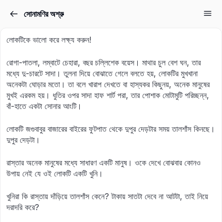
সোনামণির অশ্রু
Sign in
Sign up
লোকটিকে ভালো করে লক্ষ্য করুন!
Sign in
রোগা-পাতলা, লম্বাটে চেহারা, বছর চল্লিশেক বয়েস। মাথার চুল বেশ ঘন, তার
Don’t have an account?
Sign up
মধ্যে দু-চারটে সাদা। তুলনা দিয়ে বোঝাতে গেলে বলতে হয়, লোকটির মুখখানা
অনেকটা ঘোড়ার মতো। তা বলে খারাপ দেখতে বা হাস্যকর কিছুনয়, অনেক মানুষের
মুখই এরকম হয়। ধুতির ওপর সাদা হাফ শার্ট পরা, তার পোশাক মোটামুটি পরিচ্ছন্ন,
বাঁ-হাতে একটা সোনার আংটি।
লোকটি জগুবাবুর বাজারের বাইরের ফুটপাত থেকে দুপুর দেড়টার সময় তালশাঁস কিনছে।
দুপুর দেড়টা।
রাস্তার অনেক মানুষের মধ্যে সাধারণ একটি মানুষ। ওকে দেখে বোঝবার কোনও
Lost your password?
উপায় নেই যে ওই লোকটি একটি খুনি।
Remember me
খুনিরা কি রাস্তায় দাঁড়িয়ে তালশাঁস কেনে? টাকায় সাতটা দেবে না আটটা, তাই নিয়ে
দরাদরি করে?