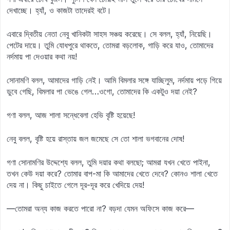
দেখাচ্ছে। হ্যাঁ, ও কাজটা তাদেরই বটে।
এবারে দ্বিতীয় নেতা নেবু খানিকটা সাহস সঞ্চয় করেছে। সে বলল, হ্যাঁ, নিয়েছি।
পেটের দায়ে। তুমি যোধপুরে থাকতে, তোমরা বড়লোক, গাড়ি করে যাও, তোমাদের
নর্দমায় পা দেওয়ার কথা নয়!
সোনামণি বলল, আমাদের গাড়ি নেই। আমি বিমলার সঙ্গে যাচ্ছিলুম, নর্দমায় পড়ে গিয়ে
ডুবে গেছি, বিমলার পা ভেঙে গেল…ওগো, তোমাদের কি একটুও দয়া নেই?
গণা বলল, আজ শালা সন্ধেবেলা হেভি বৃষ্টি হয়েছে!
নেবু বলল, বৃষ্টি হয়ে রাস্তায় জল জমেছে সে তো শালা ভগবানের দোষ!
গণা সোনামণির উদ্দেশ্যে বলল, তুমি দয়ার কথা বলছো; আমরা যখন খেতে পাইনা,
তখন কেউ দয়া করে? তোমার বাপ-মা কি আমাদের খেতে দেবে? কোনও শালা খেতে
দেয় না। কিছু চাইতে গেলে দূর-দূর করে খেদিয়ে দেয়!
—তোমরা অন্য কাজ করতে পারো না? বড়দা যেমন অফিসে কাজ করে—