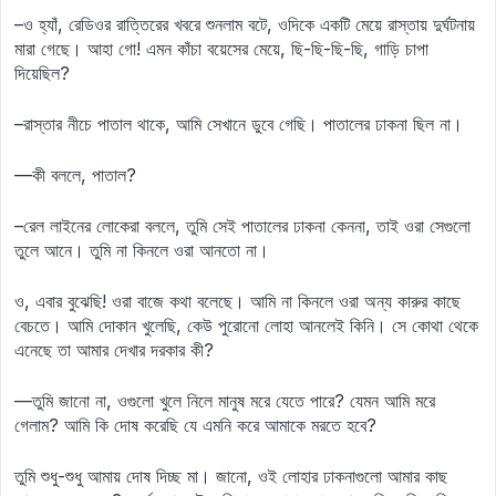
–ও হ্যাঁ, রেডিওর রাত্তিরের খবরে শুনলাম বটে, ওদিকে একটি মেয়ে রাস্তায় দুর্ঘটনায়
মারা গেছে। আহা গো! এমন কাঁচা বয়েসের মেয়ে, ছি-ছি-ছি-ছি, গাড়ি চাপা
দিয়েছিল?
–রাস্তার নীচে পাতাল থাকে, আমি সেখানে ডুবে গেছি। পাতালের ঢাকনা ছিল না।
—কী বললে, পাতাল?
–রেল লাইনের লোকেরা বললে, তুমি সেই পাতালের ঢাকনা কেননা, তাই ওরা সেগুলো
তুলে আনে। তুমি না কিনলে ওরা আনতো না।
ও, এবার বুঝেছি! ওরা বাজে কথা বলেছে। আমি না কিনলে ওরা অন্য কারুর কাছে
বেচতে। আমি দোকান খুলেছি, কেউ পুরোনো লোহা আনলেই কিনি। সে কোথা থেকে
এনেছে তা আমার দেখার দরকার কী?
—তুমি জানো না, ওগুলো খুলে নিলে মানুষ মরে যেতে পারে? যেমন আমি মরে
গেলাম? আমি কি দোষ করেছি যে এমনি করে আমাকে মরতে হবে?
তুমি শুধু-শুধু আমায় দোষ দিচ্ছ মা। জানো, ওই লোহার ঢাকনাগুলো আমার কাছ