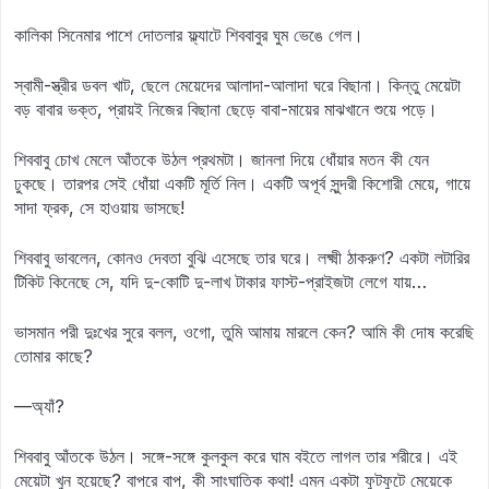
কালিকা সিনেমার পাশে দোতলার ফ্ল্যাটে শিববাবুর ঘুম ভেঙে গেল।
স্বামী-স্ত্রীর ডবল খাট, ছেলে মেয়েদের আলাদা-আলাদা ঘরে বিছানা। কিন্তু মেয়েটা
বড় বাবার ভক্ত, প্রায়ই নিজের বিছানা ছেড়ে বাবা-মায়ের মাঝখানে শুয়ে পড়ে।
শিববাবু চোখ মেলে আঁতকে উঠল প্রথমটা। জানলা দিয়ে ধোঁয়ার মতন কী যেন
ঢুকছে। তারপর সেই ধোঁয়া একটি মূর্তি নিল। একটি অপূর্ব সুন্দরী কিশোরী মেয়ে, গায়ে
সাদা ফ্রক, সে হাওয়ায় ভাসছে!
শিববাবু ভাবলেন, কোনও দেবতা বুঝি এসেছে তার ঘরে। লক্ষ্মী ঠাকরুণ? একটা লটারির
টিকিট কিনেছে সে, যদি দু-কোটি দু-লাখ টাকার ফাস্ট-প্রাইজটা লেগে যায়…
ভাসমান পরী দুঃখের সুরে বলল, ওগো, তুমি আমায় মারলে কেন? আমি কী দোষ করেছি
তোমার কাছে?
—অ্যাঁ?
শিববাবু আঁতকে উঠল। সঙ্গে-সঙ্গে কুলকুল করে ঘাম বইতে লাগল তার শরীরে। এই
মেয়েটা খুন হয়েছে? বাপরে বাপ, কী সাংঘাতিক কথা! এমন একটা ফুটফুটে মেয়েকে