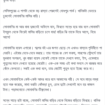
খুনির বাড়ি!
সেলিমপুরের এ পাশটা থেকে বড় রাস্তা পেরুলেই যোধপুর পার্ক। খানিকটা ভেতরে
ঢুকলেই সোনামণির মাসির বাড়ি।
সোনামণির মা আর বাবা দুজনেই অফিসে যান, ফিরতে সন্ধে হয়ে যায় বলে সোনামণি
ইস্কুল থেকে ফিরেই মাসির বাড়িতে চলে যায়! বাড়ির ঝি তাকে দিয়ে আসে, নিয়ে
আসে!
সোনামণির বয়েস এগারো। গল্পের বই-এর জগত ছেড়ে সে এখনও বাস্তব পৃথিবীতে পা
দেয়নি। এইবার দেবে-দেবে করছে। তার গায়ের রং বেশ ফরসা, সারশের সৌন্দর্যে তার
মুখখানা অপরূপ, খুব বাচ্চা বয়েস থেকেই লোকে তাকে দেখলে বলত, ইস, একেবারে
পুতুলের মতন দেখতে হয়েছে মেয়েটা। এক-এক সময় এই কথা শুনলে সে ঝরঝর করে
কেঁদে ফেলতো। সবাই এক কথা বলে, তার মোটেই পুতুল হতে ইচ্ছে করে না।
এখন সোনামণিকে কেউ-কেউ আদর করে বলে আকাশের পরী। সে সবে মাত্র লম্বা
হতে শুরু করেছে, মাথা ভরতি কোঁকড়া চুল, চোখ দুটো দেখলেই মনে হয় কাজল
টানা। পড়াশুনোতে সোনামণির তীক্ষ্ণমেধা।
সন্ধে সাড়ে ছটা বাজে, সোনামণি মাসির বাড়ির থেকে নিজের বাড়িতে ফিরছে। খানিক