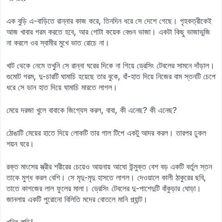
এক বুড়ি এ-বাড়িতে রান্নার কাজ করে, তিনদিন ধরে সে দেশে গেছে। গৃহকত্রীকেই
আজ খাবার গরম করতে হবে, আর গোটা কয়েক বেগুন ভাজা। একটা কিছু ভাজাভুজি
না করলে ওর স্বামীর মুখে ভাত রোচে না।
খাট থেকে নেমে তখুনি সে রান্না ঘরের দিকে না গিয়ে ড্রেসিং টেবলের সামনে দাঁড়াল।
গুমোট গরম, দু-চারটি ঘামাচি হয়েছে তার বুকে, বাঁ-হাত দিয়ে নিজের বাম স্তনটি চেপে
ধরে সে ডান হাত দিয়ে ঘামাচি মারতে লাগল।
মেয়ে দরজা খুলে বাবাকে জিগ্যেস করল, বাবা, কী এনেছ? কী এনেছ?
ঠোঙাটি মেয়ের হাতে দিয়ে লোকটি তার গাল টিপে একটু আদর করল। তারপর ঢুকল
শয়ন ঘরে।
রক্ত মাংসের স্ত্রীর শরীরের চেয়েও আয়নায় আঘো উন্মুক্ত বেশ বড় একটি বর্তুল স্তন
তাকে মুগ্ধ করল বেশি। সে মৃদু-মৃদু হাসতে লাগল। দেওয়ালে কালী ঠাকুরের ছবি,
তাতে কাগজের লাল ফুলের মালা। ড্রেসিং টেবলের দু-পাশেদুটি বাঁকুড়ার ঘোড়া।
জানলায় একটি পুরোনো বিলিতি মদের বোতলে মানি প্ল্যান্ট।