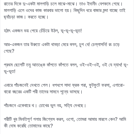
রাতের দিকে দু-একটা মালগাড়ি চলে মাঝে-মাঝে। তাও ইদানীং বেশকমে গেছে।
মালগাড়ি এলে ওদের কাজ কারবার ভালো হয়। কিছুদিন ধরে বাজার মন্দা যাচ্ছে তাই
ছ্যাঁচড়া কাজ। করতে হচ্ছে।
হঠাৎ একজন ভয় পেয়ে চেঁচিয়ে উঠল, ভূ-ভূ-ভূ-ভূত!
আর-একজন তার উরুতে একটা থাবড়া মেরে বলল, চুপ বে! চেল্লাসনি! রং চড়ে
গেছে?
প্রথম ছেলেটি তবু আতঙ্কে কাঁপতে কাঁপতে বলল, ওই-ওই-ওই, ওই যে দ্যাখ! ভূ-
ভূ-ভূত!
এবারে পাঁচজনেই দেখতে পেল। ধপধপে সাদা ফ্রক পরা, ফুটফুটে ফরসা, এগারো-
বারো বছরের একটি পরী তাদের সামনে শূন্যে ভাসছে।
পাঁচজনে একেবারে থ। চোখের ভুল নয়, সত্যি দেখছে।
পরীটি খুব মিনতিপূর্ণ গলায় জিগ্যেস করল, ওগো, তোমরা আমায় মারলে কেন? আমি
কী দোষ করেছি তোমাদের কাছে?