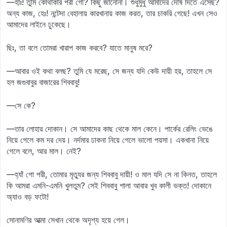
—হাঃ! তুমি কোথাকার পরী গো? কিছু জানোনা। শুধুমুধু আমাদের দোষ দিতে এসেছ?
অন্য কাজ, হেঃ! নন্টেদা বেহালায় কারখানায় কাজ করত, তার চাকরি গেছে! এখন সেও
আমাদের লাইনে ঢুকেছে।
ছিঃ, তা বলে তোমরা খারাপ কাজ করবে? যাতে মানুষ মরে?
—আবার ওই কথা বলছ? তুমি যে মরেছ, সে জন্য যদি কেউ দায়ী হয়, তাহলে সে
হল জগুবাবুর বাজারের শিববাবু!
—সে কে?
—তার লোহার দোকান। সে আমাদের কাছ থেকে মাল কেনে। পার্কের রেলিং ভেঙে
নিয়ে গেলে কম দর দেয়। নর্দমার ঢাকনা নিয়ে গেলে ভালো পয়সা। একখানা নিয়ে
গেলে বলে, আর মাল। নেই?
—হ্যাঁ গো পরী, তোমার মৃত্যুর জন্য শিববাবু দায়ী! ও মাল যদি সে না কিনত, তাহলে
কি আমরা এমনি-এমনি খুলতুম? সেই শিববাবু শালা আবার খুব কালী ভক্ত! দোকানে
অ্যাও বড় ফটো!
সোনামণির আত্মা সেখান থেকে অদৃশ্য হয়ে গেল।