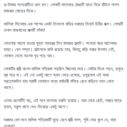
দু-টাকায় পনেরোটিতে রফা হল। লোকটি কাগজের ঠোঙাটি হাতে নিয়ে হাঁটতে লাগল
হাজরার মোড়ের দিকে।
কালিকা সিনেমার এক পাশের একটা তিনতলা বাড়ির দরজায় তিনটে চিঠির বাক্স। লোকটি
দেখল মাঝখানের বাক্সটি ফাঁকা!
দোতলায় আলো হাওয়া যুক্ত স্বতন্ত্র তিন কামরার ফ্ল্যাট। পনেরো বছর আগেকার
ভাড়া। বেশ শস্তা। সল্টলেকে জমি রয়েছে তার, কিন্তু বাড়ি করার উৎসাহ নেই,
দোকান থেকে অনেক দূর পড়ে যায়।
লোকটির স্ত্রী বাংলা-মাসিক পত্রিকা পড়ছিল বিছানায় শুয়ে। মোটার দিকে গড়ন, দুপুরে
ব্রা পরে না। এই তো একটু আগে স্নান সেরে এসেছে, দুপুরবেলা এই সময়
প্রত্যেকদিন তার স্বামী দোকানে অন্য কর্মচারী বসিয়ে রেখে বাড়িতে ভাত খেতে
আসে।
ওদের ছেলেটিই বড়, এই সবে কলেজে ভরতি হয়েছে। আর মেয়ে ছোট, নবছর মাত্র
বয়েস, স্কুল বাসে সেও ফিরেছে একটু আগে।
দরজার বেল শুনে মাসিক পত্রিকাটি মুড়ে রেখে স্ত্রী বলল, পুষি দোর খুলে দে, বাবা
এসেছে!