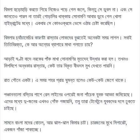
বিমলা হুড়োহুড়ি করতে গিয়ে নিজেও পড়ে গেল জলে, কিন্তু সে ডুবল না। এবং সে
জানতেও পারল না তারই গোড়ালির ধাক্কায় সোনামণি আবার ডুবে গেল খোলা
হাইড্রান্টের মধ্যে। একবার সে কোনওক্রমে ভেসে ওঠার চেষ্টা করেছিল।
বিমলার চ্যাঁচামেচির কারণটা রাস্তার লোকদের বুঝতেই অনেকটা সময় লাগল। সবাই
তিতিবিরক্ত, কে আর অন্যের ব্যাপারে মাথা গলাতে চায়?
আড়াই ঘণ্টা বাদে নরকের পাঁক মাখা সোনামণির মৃতদেহ উদ্ধার করা হল। তখনও
মিশমিশে অন্ধকার রাস্তায়, কেউ তার বিকৃত বীভৎস মুখ দেখতে পায়নি।
রাত পৌনে একটা। এ সময় শহর প্রায় ঘুমন্ত হলেও কেউ-কেউ জেগে থাকে।
পঞ্চাননতলা বস্তির পাশে রেল লাইনের ওপরেই জনা পাঁচেক যুবক আড্ডা জমিয়েছে।
এদের মধ্যে দু-জনের এখনও গোঁফ গজায়নি, তবু তারা টেনেটুনে যুবকদের দলে ঢুকতে
চাইছে।
সামনে বাংলা মদের বোতল, আর ঝাল-ঝাল কিমার চাট। চারজনের মুখে সিগারেট,
একজন গাঁজা পাকাচ্ছে।