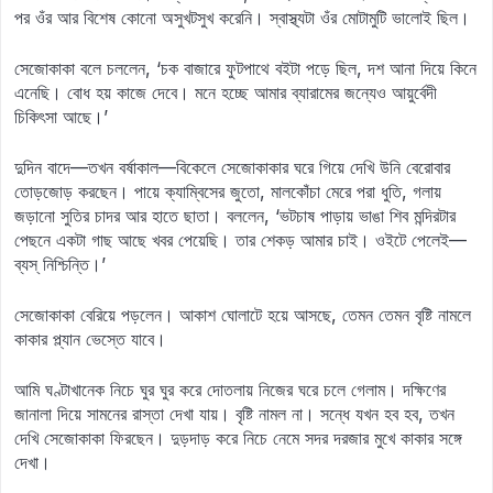
পর ওঁর আর বিশেষ কোনো অসুখটসুখ করেনি। স্বাস্থ্যটা ওঁর মোটামুটি ভালোই ছিল।
সেজোকাকা বলে চললেন, ‘চক বাজারে ফুটপাথে বইটা পড়ে ছিল, দশ আনা দিয়ে কিনে
এনেছি। বোধ হয় কাজে দেবে। মনে হচ্ছে আমার ব্যারামের জন্যেও আয়ুর্বেদী
চিকিৎসা আছে।’
দুদিন বাদে—তখন বর্ষাকাল—বিকেলে সেজোকাকার ঘরে গিয়ে দেখি উনি বেরোবার
তোড়জোড় করছেন। পায়ে ক্যাম্বিসের জুতো, মালকোঁচা মেরে পরা ধুতি, গলায়
জড়ানো সুতির চাদর আর হাতে ছাতা। বললেন, ‘ভটচাষ পাড়ায় ভাঙা শিব মন্দিরটার
পেছনে একটা গাছ আছে খবর পেয়েছি। তার শেকড় আমার চাই। ওইটে পেলেই—
ব্যস্ নিশ্চিন্তি।’
সেজোকাকা বেরিয়ে পড়লেন। আকাশ ঘোলাটে হয়ে আসছে, তেমন তেমন বৃষ্টি নামলে
কাকার প্ল্যান ভেস্তে যাবে।
আমি ঘণ্টাখানেক নিচে ঘুর ঘুর করে দোতলায় নিজের ঘরে চলে গেলাম। দক্ষিণের
জানালা দিয়ে সামনের রাস্তা দেখা যায়। বৃষ্টি নামল না। সন্ধে যখন হব হব, তখন
দেখি সেজোকাকা ফিরছেন। দুড়দাড় করে নিচে নেমে সদর দরজার মুখে কাকার সঙ্গে
দেখা।