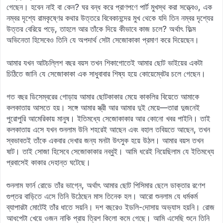
গেছেন। হবেন নাই বা কেন? ঘর বন্ধ করে প্রাণপণে পার্ট মুখস্থ করা সত্ত্বেও, এক
নম্বর দৃশ্যে রামকৃষ্ণের কথার উত্তরে বিবেকানন্দের মুখ থেকে যদি তিন নম্বর দৃশ্যের
উত্তর বেরিয়ে পড়ে, তাহলে আর তাঁকে দিয়ে কীভাবে কাজ চলে? অর্থাৎ ফিল্ম
অভিনেতা হিসেবেও তিনি যে অপদার্থ সেটা সেজোকাকা প্রমাণ করে দিয়েছেন।
আমার যখন আটচল্লিশ বছর বয়স তখন শিকাগোতেই আমার ছোট ভাইয়ের একটা
চিঠিতে জানি যে সেজোকাকা এক সাধুবাবার শিষ্য হয়ে কোয়েম্বেটর চলে গেছেন।
গত বছর ডিসেম্বরের গোড়ায় আমার ছোটকাকার মেয়ে কাকলির বিয়েতে আমাকে
কলকাতায় আসতে হয়। সঙ্গে আমার স্ত্রী আর আমার দুই মেয়ে—তারা দুজনেই
পুরোপুরি আমেরিকায় মানুষ। ইতিমধ্যে সেজোকাকার আর কোনো খবর পাইনি। তাই
কলকাতায় এসে যখন শুনলাম উনি শহরেই আছেন এবং বহাল তবিয়তে আছেন, তখন
স্বভাবতই তাঁকে একবার দেখার জন্য মনটা উৎসুক হয়ে উঠল। আমার বয়স তখন
ষাট। তাই সোজা হিসেবে সেজোকাকার নব্বুই। আমি ধরেই নিয়েছিলাম যে ইতিমধ্যে
প্রবাসেই কাকার দেহান্ত ঘটেছে।
শুনলাম ফার্ন রোডে তাঁর ভাগ্নে, অর্থাৎ আমার ছোট পিসিমার ছেলে ডাক্তার রণেশ
গুপ্তর বাড়িতে এসে তিনি উঠেছেন মাস তিনেক হল। আরো শুনলাম যে ধর্মকর্ম
ব্যাপারটা মোটেই তাঁর ধাতে সয়নি। দশ বছরেও ইডলি-দোসায় অভ্যাস হয়নি। রোজ
আধপেটা খেয়ে ওজন নাকি প্রায় ত্রিশ কিলো কমে গেছে। আমি এসেছি শুনে তিনি