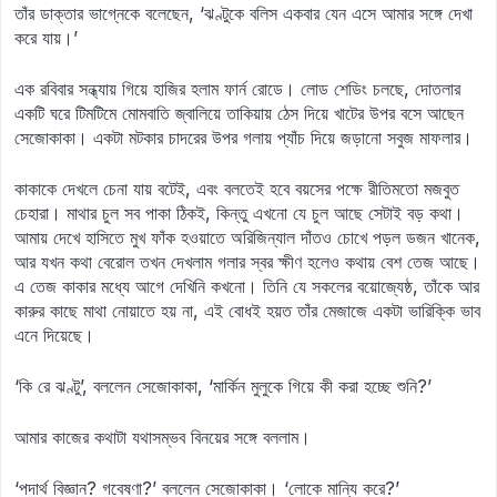
তাঁর ডাক্তার ভাগ্নেকে বলেছেন, ‘ঝণ্টুকে বলিস একবার যেন এসে আমার সঙ্গে দেখা
করে যায়।’
এক রবিবার সন্ধ্যায় গিয়ে হাজির হলাম ফার্ন রোডে। লোড শেডিং চলছে, দোতলার
একটি ঘরে টিমটিমে মোমবাতি জ্বালিয়ে তাকিয়ায় ঠেস দিয়ে খাটের উপর বসে আছেন
সেজোকাকা। একটা মটকার চাদরের উপর গলায় প্যাঁচ দিয়ে জড়ানো সবুজ মাফলার।
কাকাকে দেখলে চেনা যায় বটেই, এবং বলতেই হবে বয়সের পক্ষে রীতিমতো মজবুত
চেহারা। মাথার চুল সব পাকা ঠিকই, কিন্তু এখনো যে চুল আছে সেটাই বড় কথা।
আমায় দেখে হাসিতে মুখ ফাঁক হওয়াতে অরিজিন্যাল দাঁতও চোখে পড়ল ডজন খানেক,
আর যখন কথা বেরোল তখন দেখলাম গলার স্বর ক্ষীণ হলেও কথায় বেশ তেজ আছে।
এ তেজ কাকার মধ্যে আগে দেখিনি কখনো। তিনি যে সকলের বয়োজ্যেষ্ঠ, তাঁকে আর
কারুর কাছে মাথা নোয়াতে হয় না, এই বোধই হয়ত তাঁর মেজাজে একটা ভারিক্কি ভাব
এনে দিয়েছে।
‘কি রে ঝণ্টু’, বললেন সেজোকাকা, ‘মার্কিন মুলুকে গিয়ে কী করা হচ্ছে শুনি?’
আমার কাজের কথাটা যথাসম্ভব বিনয়ের সঙ্গে বললাম।
‘পদার্থ বিজ্ঞান? গবেষণা?’ বললেন সেজোকাকা। ‘লোকে মান্যি করে?’