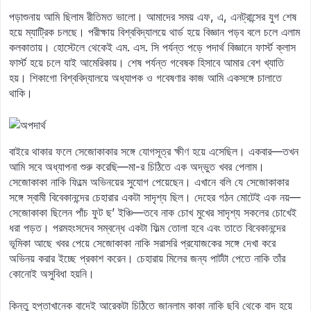
পড়াশুনায় আমি ছিলাম রীতিমত ভালো। আমাদের সময় এফ, এ, এনট্রান্সের যুগ শেষ
হয়ে ম্যাট্রিক চলছে। পরীক্ষায় বিশ্ববিদ্যালয়ে থার্ড হয়ে বিজ্ঞান পড়ব বলে চলে এলাম
কলকাতায়। হোস্টেলে থেকেই এম. এস. সি পর্যন্ত পড়ে পদার্থ বিজ্ঞানে ফার্স্ট ক্লাস
ফার্স্ট হয়ে চলে যাই আমেরিকায়। শেষ পর্যন্ত গবেষক হিসাবে আমার বেশ খ্যাতি
হয়। শিকাগো বিশ্ববিদ্যালয়ে অধ্যাপক ও গবেষণার কাজ আমি একসঙ্গে চালাতে
থাকি।
বাইরে থাকার ফলে সেজোকাকার সঙ্গে যোগসূত্র ক্ষীণ হয়ে এসেছিল। একবার—তখন
আমি সবে অধ্যাপনা শুরু করেছি—মা-র চিঠিতে এক অদ্ভুত খবর পেলাম।
সেজোকাকা নাকি ফিল্মে অভিনয়ের সুযোগ পেয়েছেন। এখানে বলি যে সেজোকাকার
সঙ্গে স্বামী বিবেকানন্দের চেহারার একটা সাদৃশ্য ছিল। দেহের গঠন মোটেই এক নয়—
সেজোকাকা ছিলেন পাঁচ ফুট ছ’ ইঞ্চি—তবে নাক চোখ মুখের সাদৃশ্য সকলের চোখেই
ধরা পড়ত। পরমহংসদেব সম্বন্ধে একটা ফিল্ম তোলা হবে এবং তাতে বিবেকানন্দের
ভূমিকা আছে খবর পেয়ে সেজোকাকা নাকি সরাসরি প্রযোজকের সঙ্গে দেখা করে
অভিনয় করার ইচ্ছে প্রকাশ করেন। চেহারায় মিলের জন্য পার্টটা পেতে নাকি তাঁর
কোনোই অসুবিধা হয়নি।
কিন্তু হপ্তাখানেক বাদেই আরেকটা চিঠিতে জানলাম কাকা নাকি ছবি থেকে বাদ হয়ে