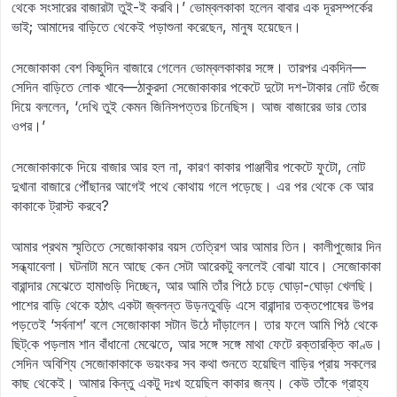
থেকে সংসারের বাজারটা তুই-ই করবি।’ ভোম্বলকাকা হলেন বাবার এক দূরসম্পর্কের
ভাই; আমাদের বাড়িতে থেকেই পড়াশুনা করেছেন, মানুষ হয়েছেন।
সেজোকাকা বেশ কিছুদিন বাজারে গেলেন ভোম্বলকাকার সঙ্গে। তারপর একদিন—
সেদিন বাড়িতে লোক খাবে—ঠাকুরদা সেজোকাকার পকেটে দুটো দশ-টাকার নোট গুঁজে
দিয়ে বললেন, ‘দেখি তুই কেমন জিনিসপত্তর চিনেছিস। আজ বাজারের ভার তোর
ওপর।’
সেজোকাকাকে দিয়ে বাজার আর হল না, কারণ কাকার পাঞ্জাবীর পকেটে ফুটো, নোট
দুখানা বাজারে পৌঁছানর আগেই পথে কোথায় গলে পড়েছে। এর পর থেকে কে আর
কাকাকে ট্রাস্ট করবে?
আমার প্রথম স্মৃতিতে সেজোকাকার বয়স তেত্রিশ আর আমার তিন। কালীপুজোর দিন
সন্ধ্যাবেলা। ঘটনাটা মনে আছে কেন সেটা আরেকটু বললেই বোঝা যাবে। সেজোকাকা
বারান্দার মেঝেতে হামাগুড়ি দিচ্ছেন, আর আমি তাঁর পিঠে চড়ে ঘোড়া-ঘোড়া খেলছি।
পাশের বাড়ি থেকে হঠাৎ একটা জ্বলন্ত উড়নতুবড়ি এসে বারান্দার তক্তপোষের উপর
পড়তেই ‘সর্বনাশ’ বলে সেজোকাকা সটান উঠে দাঁড়ালেন। তার ফলে আমি পিঠ থেকে
ছিট্‌কে পড়লাম শান বাঁধানো মেঝেতে, আর সঙ্গে সঙ্গে মাথা ফেটে রক্তারক্তি কাণ্ড।
সেদিন অবিশ্যি সেজোকাকাকে ভয়ংকর সব কথা শুনতে হয়েছিল বাড়ির প্রায় সকলের
কাছ থেকেই। আমার কিন্তু একটু দঃখ হয়েছিল কাকার জন্য। কেউ তাঁকে গ্রাহ্য