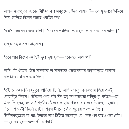
আমার সাতাত্তর বছরের পিসিমা গলা সপ্তমে চড়িয়ে আমার বিনয়কে ফুৎকারে উড়িয়ে
দিয়ে জানিয়ে দিলেন আমার খ্যাতির কথা।
‘বটে?’ বললেন সেজোকাকা। ‘নোবেল প্রাইজ পেয়েছিস কি না সেটা বল আগে।’
হাল্‌কা হেসে মাথা নাড়লাম।
‘তবে আর কিসের বড়াই? ছ্যা ছ্যা ছ্যা—একেবারে অপদার্থ!’
আমি এই গুঁতোর ঠেলা সামলাতে না সামলাতে সেজোকাকার বাক্যস্রোত আমাকে
নাকানি-চোবানি খাইয়ে দিল।
‘তুই ত যাহক ভিন মুলুকে পালিয়ে বাঁচলি, আমি ভাবলুম কলকাতায় গিয়ে একটু
সোয়াস্তি মিলবে। জীবনের শেষ কটা দিন তবু আপনজনের সান্নিধ্যে কাটবে—তা
এসব কি হচ্ছে বল ত? শকুনির ঠোকরে ত হাড় পাঁজরা বার করে দিয়েছে শহরটার।
দিনে দশ ঘণ্টা বিজ্‌লি নেই। শ্বাস টানলে ধোঁয়া-ধুলোয় প্রাণ অতিষ্ঠ।
জিনিসপত্তরের যা দর, উদরের সাধ মিটিয়ে ভালোমন্দ যে একটু খাব তারও জো নেই।
—দুর দুর দুর—অপদার্থ, অপদার্থ।’