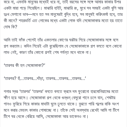
করে না, এমনকি মানুষের মধ্যেই ধরে না, তাই বয়সের সঙ্গে সঙ্গে আমার কাকার উপর
একটা মায়া পড়ে গিয়েছিল। মাঝারি হাইট, মাঝারি রং, মুখে সব সময়ই একটা খুশি আর
দুঃখ মেশানো ভাব—মনে হত সব মানুষেরই বুদ্ধি হবে, সব মানুষই করিৎকর্মা হবে, তার
কী মানে? শহরভর্তি এত লোকের মধ্যে একটা লোক যদি সেজোকাকার মতো হয় তাতে
দোষ কি?
আমি তাই ফাঁক পেলেই তাঁর একতলার কোণের ঘরটায় গিয়ে সেজোকাকার সঙ্গে বসে
গল্প করতাম। কদিন গিয়েই এটা বুঝেছিলাম যে সেজোকাকাকে গল্প বলতে বলে কোনো
লাভ নেই, কারণ তাঁর কোনো গল্পই শেষ পর্যন্ত মনে থাকে না।
‘তারপর কী হল সেজোকাকা?’
‘তারপর? হুঁ…তারপর…দাঁড়া, তারপর…তারপর…তারপর…’
গলার স্বর ‘তারপর’ ‘তারপর’ বলতে বলতে ক্রমে দম ফুরোনো হারমোনিয়ামের মতো
ক্ষীণ হয়ে আসে। সেজোকাকা গল্প থেকে গুন্‌গুন্ বেসুরো গানে চলে যান, শেষটায়
গানও ফুরিয়ে গিয়ে কাকার মাথাটা ঘুমে ঢুলতে থাকে। বুঝতে পারি গল্পের বাকি অংশ
মনে করার মেহনৎ কাকার পোষাচ্ছে না। তাঁকে সেই অবস্থায় রেখেই আমি পা টিপে
টিপে ঘর থেকে বেরিয়ে আসি, সেজোকাকা আর ডাকেনও না।