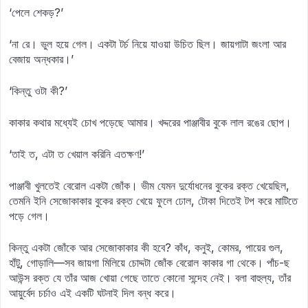
‘পেলে শেকড়?’
‘না রে। ভুল হয়ে গেল। একটা টর্চ নিয়ে যাওয়া উচিত ছিল। জায়গাটা জংলা আর
বেজায় অন্ধকার।’
‘কিন্তু ওটা কী?’
কাকার কথার মধ্যেই চোখ পড়েছে আমার। খদ্দরের পাঞ্জাবীর বুকে লাল রঙের ছোপ।
‘তাই ত, এটা ত খেয়াল করিনি এতক্ষণ!’
পাঞ্জাবী খুলতেই বেরোল একটা জোঁক। ভীম যেমন দুর্যোধনের বুকের রক্ত খেয়েছিল,
তেমনি ইনি সেজোকাকার বুকের রক্ত খেয়ে ফুলে ঢোল, টোকা দিতেই টপ করে মাটিতে
পড়ে গেল।
কিন্তু একটা জোঁকে আর সেজোকাকার কী হবে? কাঁধ, কনুই, কোমর, পায়ের গুল,
হাঁটু, গোড়ালি—সব জায়গা মিলিয়ে চোদ্দটা জোঁক বেরোল কাকার গা থেকে। পাঁচ-ছ
আউন্স রক্ত যে তাঁর আজ খোয়া গেছে তাতে কোনো সন্দেহ নেই। বলা বাহুল্য, তাঁর
আয়ুর্বেদ চর্চাও এই একটি ঘটনাই দিল বন্ধ করে।