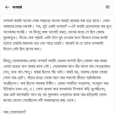
অপদার্থ
Sign in
Sign up
অপদার্থ কথাটা অনেক লোক সম্বন্ধে অনেক সময়ই ব্যবহার করা হয়ে থাকে। যেমন
Sign in
আমাদের চাকর নবকেষ্ট। ‘নব, তুই একটা অপদার্থ’—এই কথাটা ছেলেবেলায় মার মুখে
অনেকবার শুনেছি। নব কিন্তু কাজ ভালোই করত; দোষের মধ্যে সে ছিল বেজায়
Don’t have an account?
Sign up
ঘুমকাতুরে। দিনের বেলা প্রায়ই একট টেনে ঘুম দেওয়ার ফলে বিকেলে চায়ের জলটা
চড়াতে চারটের জায়গায় হয়ে যেত সাড়ে চারটে। কাজেই মা যে তাকে অপবাদটা
দিতেন সেটা ছিল রাগের কথা।
কিন্তু সেজোকাকার বেলায় অপদার্থ কথাটা যেরকম লাগসই ছিল সেরকম আর কারুর
বেলায় হয়েছে বলে আমার জানা নেই। সেজোকাকা মানে যাঁর ভালো নাম ক্ষেত্রমোহন
সেন, ডাক নাম ক্ষেতু। বাবারা ছিলেন পাঁচ ভাই। বাবাই বড়, তারপর মেজো সেজো
সোনা আর ছোট। পাঁচের মধ্যে সেজো বাদে আর সকলেই জীবনে প্রতিষ্ঠালাভ
করেছিলেন। বাবা ছিলেন নামকরা উকীল। মেজো সম্মানিত অধ্যাপক, সংস্কৃত আর
Lost your password?
ইতিহাসে ডবল এম, এ। সোনা ব্যবসা করে কলকাতায় তিনখানা বাড়ি তুলেছিলেন,
Remember me
আর ছোট কালোয়াতি গানে বড় বড় মুসলমান ওস্তাদের বাহবা আর ছত্রিশটা সোনা-
রুপোর মেডেল পেয়েছিলেন ধনী সমঝদারদের কাছ থেকে।
আর সেজোকাকা?