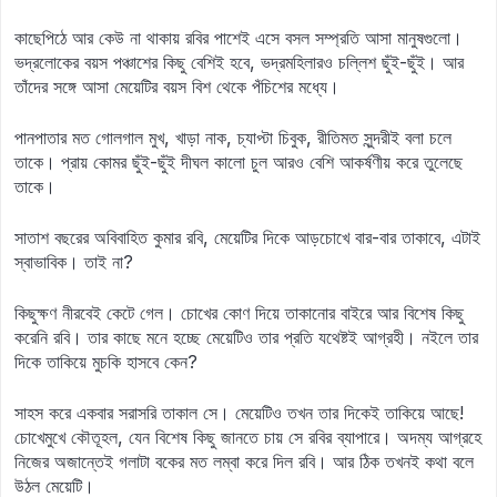
কাছেপিঠে আর কেউ না থাকায় রবির পাশেই এসে বসল সম্প্রতি আসা মানুষগুলো।
ভদ্রলোকের বয়স পঞ্চাশের কিছু বেশিই হবে, ভদ্রমহিলারও চল্লিশ ছুঁই-ছুঁই। আর
তাঁদের সঙ্গে আসা মেয়েটির বয়স বিশ থেকে পঁচিশের মধ্যে।
পানপাতার মত গোলগাল মুখ, খাড়া নাক, চ্যাপ্টা চিবুক, রীতিমত সুন্দরীই বলা চলে
তাকে। প্রায় কোমর ছুঁই-ছুঁই দীঘল কালো চুল আরও বেশি আকর্ষণীয় করে তুলেছে
তাকে।
সাতাশ বছরের অবিবাহিত কুমার রবি, মেয়েটির দিকে আড়চোখে বার-বার তাকাবে, এটাই
স্বাভাবিক। তাই না?
কিছুক্ষণ নীরবেই কেটে গেল। চোখের কোণ দিয়ে তাকানোর বাইরে আর বিশেষ কিছু
করেনি রবি। তার কাছে মনে হচ্ছে মেয়েটিও তার প্রতি যথেষ্টই আগ্রহী। নইলে তার
দিকে তাকিয়ে মুচকি হাসবে কেন?
সাহস করে একবার সরাসরি তাকাল সে। মেয়েটিও তখন তার দিকেই তাকিয়ে আছে!
চোখেমুখে কৌতূহল, যেন বিশেষ কিছু জানতে চায় সে রবির ব্যাপারে। অদম্য আগ্রহে
নিজের অজান্তেই গলাটা বকের মত লম্বা করে দিল রবি। আর ঠিক তখনই কথা বলে
উঠল মেয়েটি।