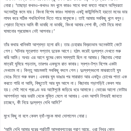
নোরা। ‘তাছাড়া কখনও-কখনও মন খুলে কারও সাথে কথা বলতে পারলে অস্থিরতা
অনেকটুকু কমে যায়। কিংবা বিশেষ কারও সামান্য একটু কাউন্সিলিংই হয়তো মনের ভার
লাঘব করে সঠিক পথনির্দেশনা দিতে পারে মানুষকে। তাই আমায় সবকিছু খুলে বলুন।
শ্রোতা হিসেবে আমি কী ভাবছি না ভাবছি, কিংবা আমার পেশা কী, সেটা নিয়ে মাথা
ঘামানোর প্রয়োজন নেই আপনার।’
তাঁর কথায় খানিকটা আশ্বস্ত হলো রবি। তার চেহারার বিব্রতভাব অনেকটাই কেটে
গেল। ‘ঘটনার সূত্রপাত সপ্তাহ দুয়েক আগে। হঠাৎ করেই দুঃস্বপ্ন দেখতে শুরু
করি আমি। অথচ এর আগে ঘুমের কোন সমস্যাই ছিল না আমার। বিছানায় শোয়া
মাত্রই ঘুমিয়ে পড়তাম, তারপর একঘুমে রাত কাবার। স্বপ্ন-টপ্ন বিশেষ একটা
দেখতাম না। কিন্তু আচমকাই সবকিছু বদলে গেল। দুঃস্বপ্নগুলো মাঝরাতেই ঘুম
ভেঙে দিতে শুরু করল। একবার ঘুম ভাঙার পর সারারাত আর একটুও চোখের পাতা এক
করতে পারি না আমি, কিছুতেই আর ঘুম আসে না। বিছানায় গড়াগড়িই কেবল সার
হয়। সেই সাথে প্রচণ্ড ভয় আষ্টেপৃষ্ঠে জড়িয়ে ধরে আমাকে। ভোরের আলো ফোটার
আগপর্যন্ত আর ভয়টা থেকে মুক্তি মেলে না আমার। এখন আপনি নিশ্চয়ই জানতে
চাচ্ছেন, কী নিয়ে দুঃস্বপ্ন দেখি আমি?’
মুখে কিছু না বলে কেবল হ্যাঁ-সূচক মাথা দোলালেন নোরা।
‘আমি দেখি আমার ঘরের প্রতিটি আসবাবপত্রের প্রাণ আছে, ওরা নিথর কোন