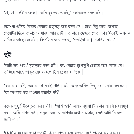
‘না, না। ইট’স ওকে। আমি বুঝতে পেরেছি,’ কোনমতে বলল রবি।
হাত-পা গুটিয়ে নিজের চেয়ারে জড়সড় হয়ে বসল সে। মাথা নিচু করে রেখেছে,
মেয়েটির দিকে তাকানোর সাহস আর নেই। তাকালে দেখতে পেত, তার দিকেই অপলক
তাকিয়ে আছে মেয়েটি। ফিসফিস করে বলছে, ‘পলাইয়া যা। পলাইয়া যা…’
দুই
‘আমি ভয় পাই,’ মৃদুস্বরে বলল রবি। ডা. নোরার মুখোমুখি চেয়ারে বসে আছে সে।
তাকিয়ে আছে ডাক্তারের ভাবলেশহীন চেহারার দিকে |
‘কম আর বেশি, ভয় আমরা সবাই পাই। এটা অস্বাভাবিক কিছু নয়,’ নোরা বললেন।
‘তা আপনার ভয় পাওয়ার কারণটা কী?’
কয়েক মুহূর্ত ইতস্তত করল রবি। ‘আমি জানি আমার ব্যাপারটা কোন মানসিক সমস্যা
নয়। আমি পাগল নই। তবুও কেন যে আপনার এখানে এলাম, সেটা আমি নিজেও
জানি না।’
‘মানসিক সমস্যা থাকা মানেই কিন্তু পাগল হয়ে যাওয়া নয়,’ শান্তস্বরে বললেন