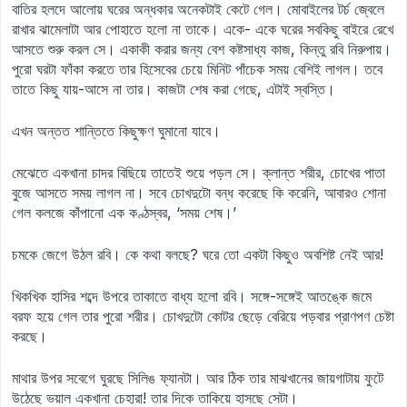
বাতির হলদে আলোয় ঘরের অন্ধকার অনেকটাই কেটে গেল। মোবাইলের টর্চ জ্বেলে
রাখার ঝামেলাটা আর পোহাতে হলো না তাকে। একে- একে ঘরের সবকিছু বাইরে রেখে
আসতে শুরু করল সে। একাকী করার জন্য বেশ কষ্টসাধ্য কাজ, কিন্তু রবি নিরুপায়।
পুরো ঘরটা ফাঁকা করতে তার হিসেবের চেয়ে মিনিট পাঁচেক সময় বেশিই লাগল। তবে
তাতে কিছু যায়-আসে না তার। কাজটা শেষ করা গেছে, এটাই স্বস্তি।
এখন অন্তত শান্তিতে কিছুক্ষণ ঘুমানো যাবে।
মেঝেতে একখানা চাদর বিছিয়ে তাতেই শুয়ে পড়ল সে। ক্লান্ত শরীর, চোখের পাতা
বুজে আসতে সময় লাগল না। সবে চোখদুটো বন্ধ করেছে কি করেনি, আবারও শোনা
গেল কলজে কাঁপানো এক কণ্ঠস্বর, ‘সময় শেষ।’
চমকে জেগে উঠল রবি। কে কথা বলছে? ঘরে তো একটা কিছুও অবশিষ্ট নেই আর!
খিকখিক হাসির শব্দে উপরে তাকাতে বাধ্য হলো রবি। সঙ্গে-সঙ্গেই আতঙ্কে জমে
বরফ হয়ে গেল তার পুরো শরীর। চোখদুটো কোটর ছেড়ে বেরিয়ে পড়বার প্রাণপণ চেষ্টা
করছে।
মাথার উপর সবেগে ঘুরছে সিলিঙ ফ্যানটা। আর ঠিক তার মাঝখানের জায়গাটায় ফুটে
উঠেছে ভয়াল একখানা চেহারা! তার দিকে তাকিয়ে হাসছে সেটা।