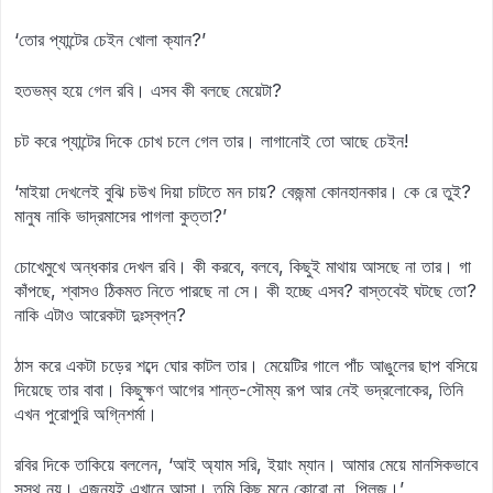
‘তোর প্যান্টের চেইন খোলা ক্যান?’
হতভম্ব হয়ে গেল রবি। এসব কী বলছে মেয়েটা?
চট করে প্যান্টের দিকে চোখ চলে গেল তার। লাগানোই তো আছে চেইন!
‘মাইয়া দেখলেই বুঝি চউখ দিয়া চাটতে মন চায়? বেজন্মা কোনহানকার। কে রে তুই?
মানুষ নাকি ভাদ্রমাসের পাগলা কুত্তা?’
চোখেমুখে অন্ধকার দেখল রবি। কী করবে, বলবে, কিছুই মাথায় আসছে না তার। গা
কাঁপছে, শ্বাসও ঠিকমত নিতে পারছে না সে। কী হচ্ছে এসব? বাস্তবেই ঘটছে তো?
নাকি এটাও আরেকটা দুঃস্বপ্ন?
ঠাস করে একটা চড়ের শব্দে ঘোর কাটল তার। মেয়েটির গালে পাঁচ আঙুলের ছাপ বসিয়ে
দিয়েছে তার বাবা। কিছুক্ষণ আগের শান্ত-সৌম্য রূপ আর নেই ভদ্রলোকের, তিনি
এখন পুরোপুরি অগ্নিশর্মা।
রবির দিকে তাকিয়ে বললেন, ‘আই অ্যাম সরি, ইয়াং ম্যান। আমার মেয়ে মানসিকভাবে
সুস্থ নয়। এজন্যই এখানে আসা। তুমি কিছু মনে কোরো না, প্লিজ।’