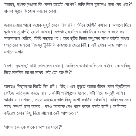
‘আচ্ছা, দুঃস্বপ্নগুলো কি কেবল রাতেই দেখেন? নাকি দিনে ঘুমালেও হানা দেয় ওরা?’
হালকা স্বরে জিজ্ঞেস করলেন নোরা।
জবাব দেয়ার আগে কয়েক মুহূর্ত ভেবে নিল রবি। ‘দিনে দেখিনি কখনও। আসলে দিনে
ঘুমানোর সুযোগই হয় না আমার। সপ্তাহে ছয়দিন চাকরি নিয়ে ব্যস্ত থাকতে হয়।
সাতসকালে বেরিয়ে, ফিরি সন্ধ্যার পর। আর ছুটির দিনটা বন্ধুদের সাথে কাটাই অথবা
সপ্তাহের জমানো নিজস্ব টুকিটাকি কাজগুলো সেরে নিই। এই যেমন আজ আপনার
এখানে এলাম।’
‘বেশ। বুঝলাম,’ মাথা দোলালেন নোরা। ‘অফিসে অথবা অফিসের বাইরে, কোন কিছু
নিয়ে মানসিক চাপের মধ্যে নেই তো আপনি?’
আবারও কিছুক্ষণের বিরতি নিল রবি। ‘উঁহু। এই মুহূর্তে আমার জীবন কোন ক্রিটিকাল
ফেইজ অতিক্রম করছে না। চাকরিটা পরিশ্রমের হলেও, ওটা নিয়ে সন্তুষ্ট আমি।
আমার যা যোগ্যতা, তাতে এরচেয়ে ভাল কিছু আশা করাটাও বোকামি। অফিসের সবার
সাথে সম্পর্ক ভাল আমার। বসও আমাকে বেশ পছন্দ করেন বলেই জানি। অফিসের
বাইরেও কোন কিছু নিয়ে ঝামেলা নেই আপাতত।’
‘বাসায় কে-কে থাকেন আপনার সাথে?’