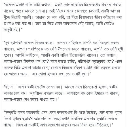
‘আসলে একাই থাকি আমি এখানে। একটা দোতলা বাড়ির চিলেকোঠায় বাবা-মা গ্রামে
থাকেন, শহরে আসতে চান না। তাই নিজের জন্য কোনমতে চলনসই একটা আশ্রয়
খুঁজে নিয়েছি আরকী। তাছাড়া যে আয় করি, তা দিয়ে বিলাসবহুল জীবন কাটানোর কথা
কল্পনাও করা যায় না। তবে তা নিয়ে কোন আফসোস নেই আমার, আমি মোটেও
অসুখী নই।’
‘সুখ ব্যাপারটা আসলে নিজের কাছে। আপনার চাহিদাকে আপনি যত নিয়ন্ত্রণ করতে
পারবেন, আপনার প্রাপ্তিকে যত বেশি উপভোগ করতে পারবেন, আপনি তত বেশি সুখী
হবেন। আপনি বলছিলেন, আপনি একটা বাড়ির চিলেকোঠায় থাকেন। তো ওখানে,
আলো-বাতাস ঠিকঠাক পান তো? মানে বলতে চাচ্ছি, পরিবেশটা স্বাস্থ্যকর তো? এমন
অনেক ঘিঞ্জি এলাকা আমার চেনা, যেখানে দিনরাত চব্বিশ ঘণ্টাই বাতি জ্বেলে রাখতে
হয় আলোর জন্য। আর খোলা হাওয়ার কথা তো ভাবাই বৃথা।’
‘না, না। আমার ঘরটা মোটেও তেমন নয়। আসলে নামে চিলেকোঠা হলেও, ঘরটার
আকার বেশ বড়। অ্যাটাচ্‌ড় বাথরুম আছে। আশপাশে বড় কোন ইমারত না থাকায়,
আলো-বাতাস বেশ ভালই পাওয়া যায়।’
‘সম্প্রতি বাসার কাছাকাছি এমন কোন কলকারখানা কি গড়ে উঠেছে, যেটা বাজে গ্যাস
কিংবা দুর্গন্ধ ছড়ায়? আজকাল তো হরহামেশাই আবাসিক এলাকায় ফ্যাক্টরি দেখতে
পাচ্ছি। নিয়ম না মানাটাই এখন এদেশের মানুষের জন্য নিয়ম হয়ে দাঁড়িয়েছে।’