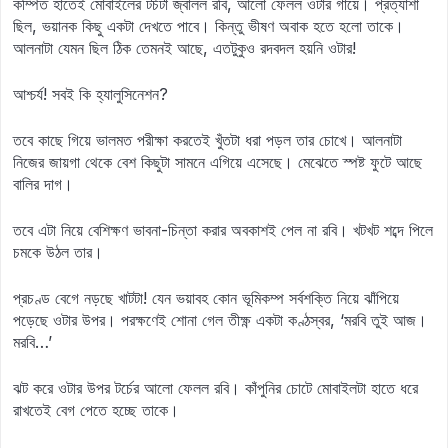
কম্পিত হাতেই মোবাইলের টর্চটা জ্বালল রবি, আলো ফেলল ওটার গায়ে। প্রত্যাশা
ছিল, ভয়ানক কিছু একটা দেখতে পাবে। কিন্তু ভীষণ অবাক হতে হলো তাকে।
আলনাটা যেমন ছিল ঠিক তেমনই আছে, এতটুকুও রদবদল হয়নি ওটার!
আশ্চর্য! সবই কি হ্যালুসিনেশন?
তবে কাছে গিয়ে ভালমত পরীক্ষা করতেই খুঁতটা ধরা পড়ল তার চোখে। আলনাটা
নিজের জায়গা থেকে বেশ কিছুটা সামনে এগিয়ে এসেছে। মেঝেতে স্পষ্ট ফুটে আছে
বালির দাগ।
তবে এটা নিয়ে বেশিক্ষণ ভাবনা-চিন্তা করার অবকাশই পেল না রবি। খটখট শব্দে পিলে
চমকে উঠল তার।
প্রচণ্ড বেগে নড়ছে খাটটা! যেন ভয়াবহ কোন ভূমিকম্প সর্বশক্তি নিয়ে ঝাঁপিয়ে
পড়েছে ওটার উপর। পরক্ষণেই শোনা গেল তীক্ষ্ণ একটা কণ্ঠস্বর, ‘মরবি তুই আজ।
মরবি…’
ঝট করে ওটার উপর টর্চের আলো ফেলল রবি। কাঁপুনির চোটে মোবাইলটা হাতে ধরে
রাখতেই বেগ পেতে হচ্ছে তাকে।