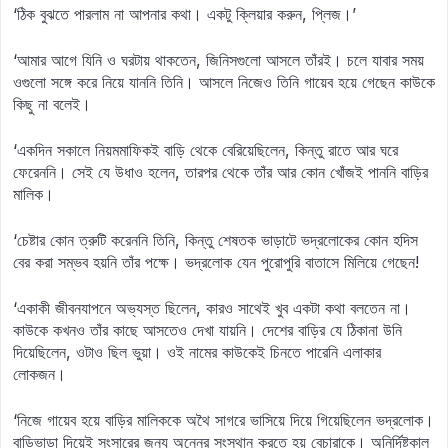
‘ঠিক বুঝতে পারলাম না আপনার কথা। একটু ক্লিয়ার করুন, প্লিজ।’
‘আমার আগে যিনি ও ঘরটায় থাকতেন, জিনিসগুলো আসলে তাঁরই। চলে যাবার সময়
ওগুলো সঙ্গে করে নিয়ে যাননি তিনি। আসলে নিজেও তিনি গায়েব হয়ে গেছেন কাউকে
কিছু না বলেই।
‘একদিন সকালে নিয়মমাফিকই বাড়ি থেকে বেরিয়েছিলেন, কিন্তু রাতে আর ঘরে
ফেরেননি। সেই যে উধাও হলেন, তারপর থেকে তাঁর আর কোন খোঁজই পাননি বাড়ির
মালিক।
‘চেষ্টার কোন ত্রুটি করেননি তিনি, কিন্তু শেষতক ভাড়াটে ভদ্রলোকের কোন হদিস
বের করা সম্ভব হয়নি তাঁর পক্ষে। ভদ্রলোক যেন পুরোপুরি বাতাসে মিলিয়ে গেছেন!
‘একাকী জীবনযাপনে অভ্যস্ত ছিলেন, কারও সাথেই খুব একটা কথা বলতেন না।
কাউকে কখনও তাঁর কাছে আসতেও দেখা যায়নি। দেশের বাড়ির যে ঠিকানা উনি
দিয়েছিলেন, ওটাও ছিল ভুয়া। ওই নামের কাউকেই চিনতে পারেনি এলাকার
লোকজন।
‘নিজে গায়েব হয়ে বাড়ির মালিককে অথৈ সাগরে ভাসিয়ে দিয়ে গিয়েছিলেন ভদ্রলোক।
বাড়িভাড়া দিয়েই সংসারের জন্য অন্নের সংস্থান করতে হয় বেচারাকে। অনির্দিষ্টকাল