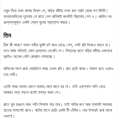
ওষুধ নিয়ে যখন বাসায় ফিরল সে, ঘড়ির কাঁটায় তখন রাত নয়টা বেজে দশ মিনিট।
অন্যান্যদিনের তুলনায় সে রাতে বেশ খানিকটা জলদিই বিছানায় গেল ও। বহুদিন পর
দুঃস্বপ্নমুক্ত একটা ফ্রেশ ঘুমের প্রত্যাশা করছে।
তিন
ঠিক কী কারণে অমন গভীর ঘুমটা চট করে ভেঙে গেল, সেটা রবি নিজেও জানে না।
তবে আজ সত্যিই কোন দুঃস্বপ্ন দেখেনি সে। নিস্তব্ধ রাতে ঘড়ির কাঁটার একঘেয়ে
শব্দটাও অনেক বেশি জোরাল শোনাচ্ছে।
বালিশের পাশে রাখা মোবাইলে সময় দেখল রবি। রাত দুটো বাজে। সকাল হতে এখনও
ঢের দেরি।
এতটা সময় অযথা জেগে থাকার কোন মানে হয় না। তাই একগ্লাস পানি খেয়ে
আবারও শুয়ে পড়বে বলেই মনস্থ করল সে।
রাতে ঘুম ভাঙলে বড্ড পানি পিপাসা পায় তার। তাই পানির জগ আর গ্লাসটা সবসময়
হাতের নাগালেই রাখে। খাটের পাশে ছোট্ট একটা টী-টেবিল। তার উপরেই রাখা থাকে
ওগুলো।