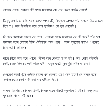
কোথায় লোক, কোথায় কী! ঘরের মাঝখানে ওটা তো একটা কাঠের চেয়ার!
কিন্তু লাখ টাকা বাজি রেখে বলতে পারে রবি, কিছুক্ষণ আগেও ওটা দেখতে ঠিক এরকম
ছিল না। আর ফিসফিস করে দেয়া হুমকিটাও সে ভুল শোনেনি।
চট করে ব্যাপারটা মাথায় এল তার। চেয়ারটা ঘরের মাঝখানে এল কী করে? ওটা তো
সবসময় ঘরের কোনায় রিডিং টেবিলটার পাশে থাকে। আজ ঘুমানোর সময়ও ওখানেই
ছিল ওটা। তাহলে?
কাছে গিয়ে ভাল করে ওটাকে পরীক্ষা করে দেখতে লাগল রবি। উঁহুঁ, কোন পরিবর্তন
নেই, যেমন ছিল তেমনই আছে ওটা। তবুও ভয়টা পুরোপুরি কাটল না তার।
শেষমেশ দরজা খুলে ওটাকে ছাদের এক কোনায় রেখে এসে তবেই সে শান্ত হলো।
সকালে ভেবে দেখবে কী করা যায় ওটাকে নিয়ে।
আবার বিছানায় সে ফিরল ঠিকই, কিন্তু ঘরের বাতিটা জ্বালানোই রইল। অন্ধকারে
ঘুমানোর সাহস নেই আর।