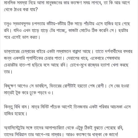
মানসিক সমস্যা নিয়ে আসা মানুষজনের কার কতক্ষণ সময় লাগবে, তা কি আর আগে
থেকে ঠাওর করা যায়?
তবুও স্বভাবসুলভ চপলতায় কাঁটায়-কাঁটায় ঠিক সাড়ে পাঁচটায় এসে হাজির হয়ে গেছে
রবি। যদিও এখন হাড়ে হাড়ে টের পাচ্ছে, কাজটা মোটেও ঠিক করেনি সে। ছয়টার
পরে এলেই ভাল করত।
ডাক্তারের চেম্বারের বাইরে একটা লম্বামতন বারান্দা আছে। তাতে দর্শনার্থীদের বসবার
জন্য একসারি প্লাস্টিকের চেয়ার পাতা। দেয়ালের ধারে, একেবারে শেষমাথার
চেয়ারটায় হাত-পা ছড়িয়ে বসে আছে রবি। চোখে-মুখে রাজ্যের হতাশা খেলা করছে
তার।
কিছুক্ষণ আগেও সে ভাবছিল, ভিতরের রোগীটাই হয়তো শেষ রোগী। সে বের হওয়া
মাত্রই টুক করে ঢুকে পড়বে ও।
কিন্তু বিধি বাম। মাত্র মিনিট পাঁচেক আগেই তিনজনার একটা পরিবার আচমকা এসে
হাজির হয়েছে।
অ্যাসিস্টেন্টের সঙ্গে তাদের আলাপচারিতা থেকে এটুকু ঠিকই বুঝতে পেরেছে রবি,
তাদের সিরিয়াল তার আগে-নয় নাম্বার। আরও কতক্ষণের ধাক্কা কে জানে!