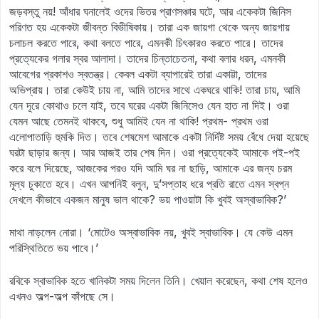
জড়বস্তু নয়! আঁধার ঘনালেই ওদের ভিতর প্রাণসঞ্চার ঘটে, আর একেকটা জিনিস
পরিণত হয় একেকটা জীবন্ত বিভীষিকায়। তারা এক জায়গা থেকে অন্য জায়গায়
চলাচল করতে পারে, কথা বলতে পারে, এমনকী চিৎকারও করতে পারে। তাদের
প্রত্যেকের গলার স্বর আলাদা। তাদের চিন্তাচেতনা, কথা বলার ধরন, এমনকী
আবেগের প্রকাশও স্বতন্ত্র। কেবল একটা ব্যাপারেই তারা একাট্টা, তাদের
অভিপ্রায়। তারা কেউই চায় না, আমি তাদের সাথে একঘরে থাকি! তারা চায়, আমি
যেন দূরে কোথাও চলে যাই, তবে ঘরের একটা জিনিসেও যেন হাত না দিই। ওরা
যেমন আছে তেমনই থাকবে, শুধু আমিই যেন না থাকি! প্রথম- প্রথম ওরা
এলোপাতাড়ি হুমকি দিত। তবে শেষমেশ আমাকে একটা নির্দিষ্ট সময় বেঁধে দেয়া হয়েছে
ঘরটা ছাড়ার জন্য। আর আজই তার শেষ দিন। ওরা প্রত্যেকেই আমাকে পই-পই
করে বলে দিয়েছে, আজকের পরও যদি আমি ঘর না ছাড়ি, আমাকে এর জন্য চরম
মূল্য চুকাতে হবে। এখন আপনিই বলুন, দু’সপ্তাহ ধরে প্রতি রাতে এমন স্বপ্ন
দেখলে কীভাবে একজন মানুষ ভাল থাকে? ভয় পাওয়াটা কি খুবই অস্বাভাবিক?’
মাথা নাড়লেন নোরা। ‘মোটেও অস্বাভাবিক নয়, খুবই স্বাভাবিক। যে কেউ এমন
পরিস্থিতিতে ভয় পাবে।’
রবিকে স্বাভাবিক হতে খানিকটা সময় দিলেন তিনি। খেয়াল করেছেন, কথা শেষ হলেও
এখনও অল্প-অল্প কাঁপছে সে।