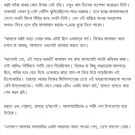
ঘরটা ফাঁকা রাখার কোন উপায় নেই তাঁর। তবুও মাস তিনেক অপেক্ষা করেছেন তিনি।
তারপরই কেবল টু-লেট নোটিশ ঝুলিয়েছিলেন সদর দরজায়। তবে ঘরের মালামালগুলো
ফেলে দেননি কিংবা বিক্রি করে দেননি তিনি। যেন ওই হারিয়ে যাওয়া ভদ্রলোক
কখনও ফিরে এলে তাঁর মালসামান কড়ায়-গণ্ডায় বুঝে নিতে পারেন।
‘আমাকে ঘরটা ভাড়া দেবার সময় এটাই ছিল একমাত্র শর্ত। নিজের মালামাল আনা
চলবে না আমার, আপাতত ওগুলোই ব্যবহার করতে হবে।
‘জানেনই তো, এই শহরে ঘরভর্তি মালামাল সহ বাসা বদলানোটা কতটা ঝক্কির কাজ।
তাই আমিও নির্বিবাদে শর্তটা মেনে নিয়েছিলাম। নিজের যা কিছু ভাঙাচোরা মালপত্র
ছিল, পানির দরে বেচে দিয়ে একেবারে ঝাড়া হাত-পা নিয়ে উঠে পড়েছিলাম ওই
চিলেকোঠায়। তাছাড়া আমার নিজের জিনিসপত্রের চেয়ে ওই ভদ্রলোকেরগুলো অনেক
বেশি উন্নতমানের। শর্তটা মেনে নেয়ার এটাও একটা কারণ বটে,’ হাসতে হাসতে কথা
শেষ করল রবি।
রক্তা এবং শ্রোতা, হাসছে দু’জনেই। আলাপচারিতার এ পর্বটা বেশ উপভোগ্য হয়ে
উঠেছে।
‘এতক্ষণে আপনার সমস্যাটার একটা সম্ভাব্য কারণ পাওয়া গেল, হেসে বললেন নোরা।