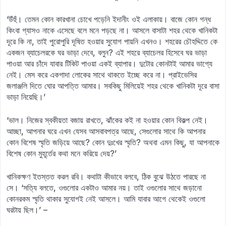
‘উঁহুঁ। তেমন কোন কারখানা চোখে পড়েনি ইদানীং ওই এলাকায়। বাজে কোন গন্ধ
কিংবা গ্যাসও নাকে এসেছে বলে মনে পড়ছে না। আসলে বাসাটা শহর থেকে খানিকটা
দূরে কি না, তাই পুরোপুরি দূষিত হওয়ার সুযোগ পায়নি এখনও। শহরের চৌহদ্দিতে কে
একজন ব্যাচেলরকে ঘর ভাড়া দেবে, বলুন? এই শহরে ব্যাচেলর হিসেবে ঘর ভাড়া
পাওয়া আর চাঁদে যাবার টিকিট পাওয়া একই ব্যাপার। দুটোর কোনটাই আমার ভাগ্যে
নেই। মেস করে একগাদা লোকের সাথে থাকতে ইচ্ছে করে না। প্রাইভেসির
জলাঞ্জলি দিতে ঘোর আপত্তি আমার। সবকিছু মিলিয়েই শহর থেকে খানিকটা দূরে বাসা
ভাড়া নিয়েছি।’
‘ভাল। নিজের স্বকীয়তা বজায় রাখতে, ঝাঁকের কই না হওয়ার কোন বিকল্প নেই।
আচ্ছা, আপনার ঘরে এখন যেসব আসবাবপত্র আছে, সেগুলোর সাথে কি আপনার
কোন বিশেষ স্মৃতি জড়িয়ে আছে? কোন দুঃখের স্মৃতি? অথবা এমন কিছু, যা আপনাকে
বিশেষ কোন মুহূর্তের কথা মনে করিয়ে দেয়?’
খানিকক্ষণ ইতস্তত করল রবি। কথাটা কীভাবে বলবে, ঠিক বুঝে উঠতে পারছে না
সে। ‘সত্যি বলতে, ওগুলোর একটাও আমার নয়। তাই ওগুলোর সাথে জড়ানো
কোনরকম স্মৃতি থাকার সুযোগই নেই আসলে। আমি যাবার আগে থেকেই ওগুলো
ঘরটায় ছিল।’ –