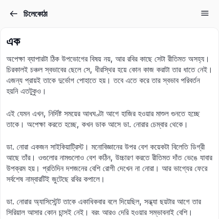
চিলেকোঠা
Sign in
Sign up
এক
Sign in
অপেক্ষা ব্যাপারটা ঠিক উপভোগের বিষয় নয়, আর রবির কাছে সেটা রীতিমত অসহ্য।
Don’t have an account?
Sign up
চিরকালই চঞ্চল স্বভাবের ছেলে সে, ধীরস্থির হয়ে কোন কাজ করাটা তার ধাতে নেই।
এজন্য প্রায়ই তাকে দুর্ভোগ পোহাতে হয়। তবে এতে করে তার স্বভাব পরিবর্তন
হয়নি এতটুকুও।
এই যেমন এখন, নির্দিষ্ট সময়ের আধঘণ্টা আগে হাজির হওয়ার মাশুল গুনতে হচ্ছে
তাকে। অপেক্ষা করতে হচ্ছে, কখন ডাক আসে ডা. নোরার চেম্বার থেকে।
ডা. নোরা একজন সাইকিয়াট্রিস্ট। মনোবিজ্ঞানের উপর বেশ কয়েকটা বিলেতি ডিগ্রী
আছে তাঁর। ওগুলোর নামগুলোও বেশ কঠিন, উচ্চারণ করতে রীতিমত দাঁত ভেঙে যাবার
Lost your password?
উপক্রম হয়। প্রতিদিন দশজনের বেশি রোগী দেখেন না নোরা। আর ভাগ্যের ফেরে
Remember me
সর্বশেষ নাম্বারটিই জুটেছে রবির কপালে।
ডা. নোরার অ্যাসিস্টেন্ট তাকে একাধিকবার বলে দিয়েছিল, সন্ধ্যা ছয়টার আগে তার
সিরিয়াল আসার কোন চান্সই নেই। বরং আরও দেরি হওয়ার সম্ভাবনাই বেশি।