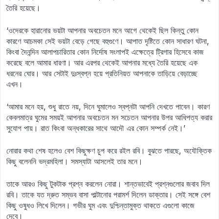
তৈরি হয়েছে।
‘ওদেরকে হারানোর ভয়টা আপনার অবচেতন মনে আগে থেকেই ছিল কিন্তু কোন
কারণে আচমকা সেই ভয়টা বেড়ে গেছে বহুগুণে। আপাত দৃষ্টিতে কোন সাধারণ ঘটনা,
কিংবা দৈনন্দিন আলাপচারিতার কোন নির্দোষ সংলাপই এক্ষেত্রে ট্রিগার হিসেবে কাজ
করেছে বলে আমার ধারণা। আর এরপর থেকেই আপনার মধ্যে তৈরি হয়েছে এক
ধরনের ঘোর। আর সেটাই দুঃস্বপ্ন হয়ে প্রতিনিয়ত আপনাকে তাড়িয়ে বেড়াচ্ছে
এখন।
‘আমার মনে হয়, শুধু রাতে নয়, দিনে ঘুমালেও স্বপ্নটা আপনি দেখতে পাবেন। কারণ
কেবলমাত্র ঘুমের সময়ই আপনার অবচেতন মন সচেতন আপনার উপর আধিপত্য করার
সুযোগ পায়। রাত কিংবা অন্ধকারের সাথে আদৌ এর কোন সম্পর্ক নেই।’
নোরার কথা শেষ হলেও বেশ কিছুক্ষণ চুপ করে রইল রবি। বুঝতে পারছে, অযৌক্তিক
কিছু বলেননি ভদ্রমহিলা। সমস্যাটা আসলেই তার মনে।
তাকে আরও কিছু টুকটাক প্রশ্ন করলেন নোরা। শান্তভাবেই প্রশ্নগুলোর জবাব দিল
রবি। তাকে যত দ্রুত সম্ভব বাসা পাল্টানোর পরামর্শ দিলেন ডাক্তার। সেই সঙ্গে বেশ
কিছু ওষুধও লিখে দিলেন। গভীর ঘুম এবং দুশ্চিন্তামুক্ত থাকতে এগুলো কাজে
দেবে।