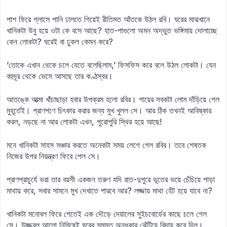
পাশ ফিরে গ্লাসে পানি ঢালতে গিয়েই রীতিমত আঁতকে উঠল রবি। ঘরের মাঝখানে
খানিকটা উবু হয়ে ওটা কে বসে আছে? হাত-পাগুলো অমন অদ্ভুত ভঙ্গিমায় দোলাচ্ছে
কেন লোকটা? ঘরেই বা ঢুকল কেমন করে?
‘তোকে এখান থেকে চলে যেতে বলেছিলাম,’ ফিসফিস করে বলে উঠল লোকটা। যেন
বহুদূর থেকে ভেসে আসছে তার কণ্ঠস্বর।
আতঙ্কে আত্মা খাঁচাছাড়া হবার উপক্রম হলো রবির। গায়ের সবকটা লোম দাঁড়িয়ে গেল
মুহূর্তেই। প্রাণপণে চিৎকার করার জন্য মুখ খুলল সে। আর ঠিক তখনই আবিষ্কার
করল, নড়ছে না আর লোকটা এখন, পুরোপুরি স্থির হয়ে আছে!
মনে খানিকটা সাহস সঞ্চার করতে অনেকটা সময় লেগে গেল রবির। তবে শেষতক
নিজের উপর নিয়ন্ত্রণ ফিরে পেল সে।
প্রাণপ্রাচুর্যে ভরা তার বয়সী একজন তরুণ যদি রাত-দুপুরে ভূতের ভয়ে চেঁচিয়ে পাড়া
মাথায় করে, সবার সামনে মুখ দেখাতে পারবে আর? লজ্জায় মাথা হেঁট হয়ে যাবে না?
খানিকটা মনোবল ফিরে পেতেই এক দৌড়ে দেয়ালের সুইচবোর্ডের কাছে চলে গেল
সে। উজ্জ্বল আলো নিমিষেই ঘরের সমস্ত অন্ধকার ঝেঁটিয়ে বিদায় করে দিল।