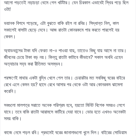
আলো পড়তেই নড়াচড়া থেমে গেল খাটটার। যেন চিরকাল এভাবেই স্থির পড়ে ছিল
ওটা!
ভয়ানক বিপদে পড়েছে, এটা বুঝতে বাকি রইল না রবির। সিদ্ধান্ত নিল, কাল
সকালেই বাসাটা ছেড়ে দেবে। আজ রাতটা কোনরকমে পার করতে পারলেই হয়
কেবল।
অ্যাডভান্সের টাকা যদি ফেরত না-ও পাওয়া যায়, তাতেও কিছু যায় আসে না তার।
জীবনের চেয়ে টাকা বড় নয়। কিন্তু রাতটা কাটাবে কীভাবে? সকাল অবধি এহেন
অত্যাচার সহ্য করা রীতিমত অসম্ভব।
পরক্ষণেই মাথায় একটা বুদ্ধি খেলে গেল তার। চেয়ারটার মত সবকিছু ঘরের বাইরে
রেখে এলে কেমন হয়? ছাদে রেখে আসার পর থেকে ওটা আর কোনরকম ঝামেলা
করেনি।
সবগুলো মালপত্র সরাতে অনেক পরিশ্রম হবে, হয়তো মিনিট বিশেক সময়ও লেগে
যাবে। তবে বাকি রাতটা আরামসে কাটিয়ে দেয়া যাবে। ভোর হতে এখনও অনেকটা
সময় বাকি।
কাজে নেমে পড়ল রবি। প্রথমেই ঘরের জানালাগুলো খুলে দিল। বাইরের সোডিয়াম