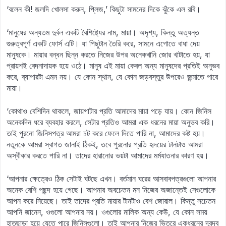
‘বলেন কী! জলদি খোলসা করুন, প্লিজ,’ কিছুটা সামনের দিকে ঝুঁকে এল রবি।
‘মানুষের অন্যতম দুর্বল একটি বৈশিষ্ট্যের নাম, মায়া। অদৃশ্য, কিন্তু অত্যন্ত
গুরুত্বপূর্ণ একটি ফোর্স এটি। যা পিছুটান তৈরি করে, সামনে এগোতে বাধা দেয়
মানুষকে। মায়ার বন্ধন ছিন্ন করতে নিজের উপর অনেকখানি জোর খাটাতে হয়, যা
প্রায়শই বেদনাদায়ক হয়ে ওঠে। মানুষ এই মায়া কেবল অন্য মানুষদের প্রতিই অনুভব
করে, ব্যাপারটা এমন নয়। যে কোন স্থান, যে কোন জড়বস্তুর উপরেও জন্মাতে পারে
মায়া।
‘কোথাও বেশিদিন থাকলে, জায়গাটার প্রতি আমাদের মায়া পড়ে যায়। কোন জিনিস
অনেকদিন ধরে ব্যবহার করলে, সেটার প্রতিও আমরা এক ধরনের মায়া অনুভব করি।
তাই পুরনো জিনিসপত্র আমরা চট করে ফেলে দিতে পারি না, আমাদের কষ্ট হয়।
নতুনকে আমরা স্বাগত জানাই ঠিকই, তবে পুরনোর প্রতি হৃদয়ের টানটাও আমরা
অস্বীকার করতে পারি না। তাদের হারানোর ভয়টা আমাদের মর্মযাতনার কারণ হয়।
‘আপনার ক্ষেত্রেও ঠিক সেটাই ঘটছে এখন। বর্তমান ঘরের আসবাবপত্রগুলো আপনার
অনেক বেশি পছন্দ হয়ে গেছে। আপনার অবচেতন মন নিজের অজান্তেই সেগুলোকে
আপন করে নিয়েছে। তাই তাদের প্রতি মায়ার টানটাও বেশ জোরাল। কিন্তু সচেতন
আপনি জানেন, ওগুলো আপনার নয়। ওগুলোর মালিক অন্য কেউ, যে কোন সময়
হাতছাড়া হয়ে যেতে পারে জিনিসগুলো। তাই আপনার নিজের ভিতরে একধরনের দ্বন্দ্ব