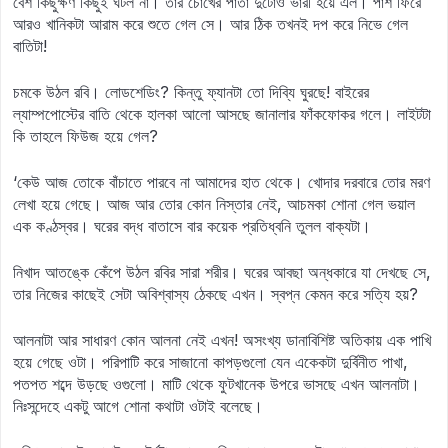
বেশ কিছুক্ষণ কিছুই ঘটল না। তার চোখের পাতা দুটোও ভারী হয়ে এল। পাশ ফিরে
আরও খানিকটা আরাম করে শুতে গেল সে। আর ঠিক তখনই দপ করে নিভে গেল
বাতিটা!
চমকে উঠল রবি। লোডশেডিং? কিন্তু ফ্যানটা তো দিব্যি ঘুরছে! বাইরের
ল্যাম্পপোস্টের বাতি থেকে হালকা আলো আসছে জানালার ফাঁকফোকর গলে। লাইটটা
কি তাহলে ফিউজ হয়ে গেল?
‘কেউ আজ তোকে বাঁচাতে পারবে না আমাদের হাত থেকে। খোদার দরবারে তোর মরণ
লেখা হয়ে গেছে। আজ আর তোর কোন নিস্তার নেই, আচমকা শোনা গেল ভয়াল
এক কণ্ঠস্বর। ঘরের বদ্ধ বাতাসে বার কয়েক প্রতিধ্বনি তুলল বাক্যটা।
নিখাদ আতঙ্কে কেঁপে উঠল রবির সারা শরীর। ঘরের আবছা অন্ধকারে যা দেখছে সে,
তার নিজের কাছেই সেটা অবিশ্বাস্য ঠেকছে এখন। স্বপ্ন কেমন করে সত্যি হয়?
আলনাটা আর সাধারণ কোন আলনা নেই এখন! অসংখ্য ডানাবিশিষ্ট অতিকায় এক পাখি
হয়ে গেছে ওটা। পরিপাটি করে সাজানো কাপড়গুলো যেন একেকটা দুর্বিনীত পাখা,
পতপত শব্দে উড়ছে ওগুলো। মাটি থেকে ফুটখানেক উপরে ভাসছে এখন আলনাটা।
নিঃসন্দেহে একটু আগে শোনা কথাটা ওটাই বলেছে।