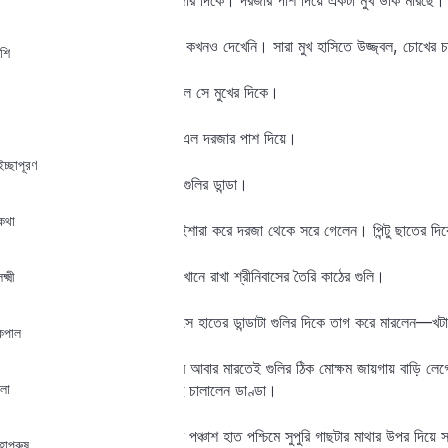
পিন্টুর চোখ চলে গেল ছাতের দরজার দিকে। দরজার পাশ দিয়ে একটা মুখ উঁকি মারছে।
দাদুর মুখ। এ মুখ পিন্টু এর আগে কখনও দেখেনি। সারা মুখ হাসিতে উজ্জ্বল, চোখের চাহ
ঁশি
পিন্টু অবিশ্বাসের দৃষ্টিতে চেয়ে রইল সে মুখের দিকে।
তারপর দাদুর ডান হাতটা বেরিয়ে এল দরজার পাশ দিয়ে।
ইচ্ছাপূরণ
পিন্টু দেখল সে হাতে ধরা তার ডাংগুলির ডান্ডা।
কথা
এবার দাদু পিন্টুকে আসবার জন্য ইশারা করে দরজা থেকে সরে গেলেন। পিন্টু ছাতের দ
বেশ বড় ভোলা ছাত, ছাতের মাঝখানে রাখা শ্রীনিবাসের তৈরি কাঠের গুলি।
ষ্মী
দাদু পিন্টুর দিকে চেয়ে একবার হেসে হাতের ডান্ডাটা গুলির দিকে তাগ করে মারলেন—খটা
 কপাল
গুলিতে লাগল না ডাণ্ডা। তারপর আবার মারতেই গুলির ঠিক মোক্ষম জায়গায় বাড়ি লেগ
লা
উঠল। আর ঠিক সেই মুহূর্তে দাদু চালালেন ডাণ্ডা।
ডাণ্ডার বাড়ি লেগে গুলিটা ছাতের পঞ্চাশ হাত পশ্চিমে সুপুরি গাছটার মাথার উপর দিয়
াপুরুষ