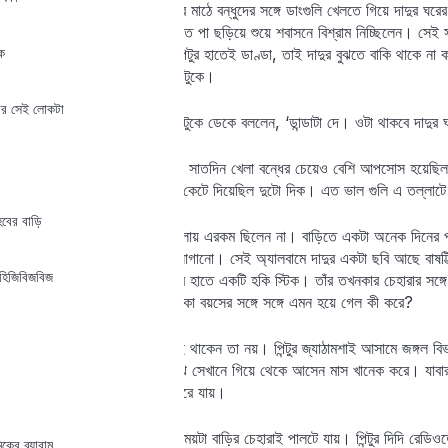
পিন্টু নিজে গত বছর বাড়ির বাইরের মাঠে বন্ধুদের সঙ্গে ডাংগুলি খেলতে গিয়ে দাদুর 
লেখাপড়ার কাজের পর বিছানায় হাত পা ছড়িয়ে শুয়ে শবাসনে বিশ্রাম নিচ্ছিলেন। সে
ক
হাতে বারান্দায় বেরিয়ে আসেন। পিন্টুর হাতেই ডাণ্ডা, তাই দাদুর বুঝতে বাকি থাকে ন
এমন কী একটি কথাও বলেননি পিন্টুকে।
আর সেই লোকটা
সন্ধেবেলা বাড়ি ফিরলে পর মা পিন্টুকে ডেকে বললেন, ‘ডান্ডাটা দে। ওটা থাকবে দা
পিন্টুর চোখে জল এসে গিয়েছিল। সাতদিন খেলা বন্ধের চেয়েও বেশি আপসোস হয়েছিল ড
সুন্দর করে দা দিয়ে ছুঁচোলো করে কেটে দিয়েছিল দুটো দিক। এত ভাল গুলি এ তল্লা
েবের বাড়ি
অথচ পিন্টু জানে যে দাদু ছেলেবেলায় এরকম ছিলেন না। বাড়িতে একটা অনেক দিনের
পাতার পাশগুলোতে সোনার জল লাগানো। সেই অ্যালবামে দাদুর একটা ছবি আছে বাষট্ট
হিজিবিজবিজ
পরনে হাফ প্যান্ট, মুখে হাসি, আর হাতে একটি হকি স্টিক। তাঁর তখনকার চেহারার সঙ্গে পিন
পারে। সেই হাসিখুশি খেলুড়ে খোকা বয়সের সঙ্গে সঙ্গে এমন হয়ে গেল কী করে?
দাদু যে সবসময় পিন্টুদের বাড়িতেই থাকেন তা নয়। পিন্টুর জ্যাঠামশাই আসামে জঙ্গল
জঙ্গলের ভিতরে। দাদু মাঝে মাঝে সেখানে গিয়ে থেকে আসেন মাস খানেক করে। যাবা
ফেরেন তখন খাতাগুলো লেখায় ভরে যায়।
যে সময়টা তিনি থাকেন না, সে সময়টা বাড়ির চেহারাই পালটে যায়। পিন্টুর দিদি রেড
কের ব্যারাম