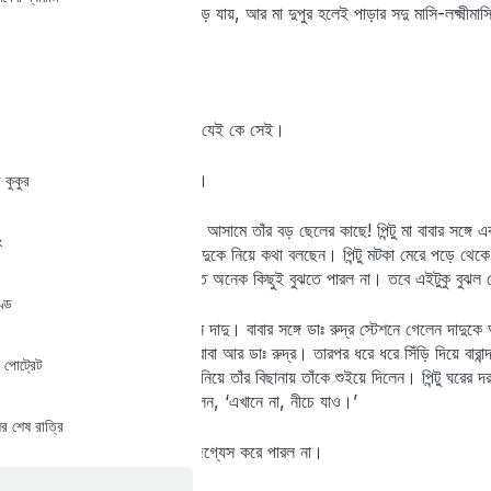
ছবি দেখে, বাবার চুরুট খাওয়া বেড়ে যায়, আর মা দুপুর হলেই পাড়ার সদু মাসি-লক্ষ
আড্ডা দেন।
দাদু ফিরে এলেই অবিশ্যি আবার যেই কে সেই।
কিন্তু এবার হল একটু অন্যরকম।
 কুকুর
এক মাসের জন্য দাদু গিয়েছিলেন আসামে তাঁর বড় ছেলের কাছে! পিন্টু মা বাবার সঙ্গে 
ং
ভেঙে গিয়ে পিন্টু শোনে মা বাবা দাদুকে নিয়ে কথা বলছেন। পিন্টু মটকা মেরে পড়ে থেক
শক্ত ইংরিজি কথা ব্যবহার করাতে অনেক কিছুই বুঝতে পারল না। তবে এইটুকু বুঝল 
ণ্ড
দু’দিন বাদে অসুখ নিয়েই ফিরলেন দাদু। বাবার সঙ্গে ডাঃ রুদ্র স্টেশনে গেলেন দাদু
তাঁকে গাড়ি থেকে ধরে নামালেন বাবা আর ডাঃ রুদ্র। তারপর ধরে ধরে সিঁড়ি দিয়ে বারান্
 পোট্রেট
সিঁড়ি, আর সিঁড়ি উঠে দাদুর ঘরে নিয়ে তাঁর বিছানায় তাঁকে শুইয়ে দিলেন। পিন্টু ঘরের
মাথায় হাত দিয়ে নরম গলায় বললেন, ‘এখানে না, নীচে যাও।’
র শেষ রাত্রি
‘দাদুর কী হয়েছে মা?’ পিন্টু না জিগ্যেস করে পারল না।