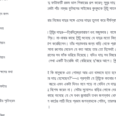
শ্যাডোগ্রাফি দেখান; অতীনের দাদু ফাটাফাটি রকম ভাল শিকারের গল্প করেন; সুবুর দাদু
তৈরি করেন। একবার তাঁর তৈরি একটা পাঁচ নম্বর ফুটবলের সাইজের বুদবুদকে পিন্টু সা
খুদে জগৎ
Lost your password?
Remember me
পিন্টু অনেকবার এইসব ভেবেছে, আর নিজের দাদুর সঙ্গে এদের দাদুর তুলনা করে দীর্ঘশ
 ভয়
একটা গালভরা নাম আছে অবিশ্যি পিন্টুর দাদুর—ত্রিদিবেন্দ্রনারায়ণ গুহ মজুমদার।
সেগুলো সব নাকি দাদুর পাওয়া ডিগ্রি। মা-বাবার কাছে পিন্টু শুনেছে যে দাদুর মতো 
িয়ান
নাকি বারো বছর বয়সে ম্যাট্রিক পাশ করেছিলেন। তাঁর পড়াশুনার জন্য বাড়ি থেকে প্র
কম ছাত্ৰই পেয়েছে। তা ছাড়া সোনা রুপোর মেডেল যে কত আছে তার তো হিসেবই নে
মানপত্র, যেগুলো দাদুর ঘরের দেয়ালের সব ফাঁক ভরিয়ে দিয়েছে। যদিও দাদু সব বিষয়
িয়ান
বলে দর্শন। এই দর্শন নিয়ে দাদুর লেখা একটি ইংরেজি বই বেরিয়েছে দু’বছর আগে। পিন্ট
ক্ষসের কথা
কিন্তু এত জ্ঞান, এত বিদ্যা হলেই কি মানুষকে এত গোমড়া আর এত থমথমে হতে হবে? পিন
দাঁড়িয়েছে। —‘হ্যাঁরে, আজ তোর দাদু হেসেছেন?’—এ প্রশ্নটা যে পিন্টুকে কতবার শ
মিথ্যে কথা; কারণ পিন্টুর এই আট বছরে এমন একটা দিনও মনে পড়ে না যেদিন সে দ
্মস্টার
গলা তুলে কথা বলা, এগুলোও দাদু বিশেষ করেন না। সেটার সুযোগও বাড়ির লোকে দেয়
কুরুক্ষেত্র বেধে যাবে। পিন্টু মার কাছে শুনেছে যে সে যখন জন্মায়নি তখন জগন্নাথ ধোপ
ীর স্মৃতিভ্রম
ফেলেছিল। তাতে দাদু তাঁর কাঁঠাল কাঠের লাঠি দিয়ে প্রথম জগন্নাথকে পেটান, তার
কারুর জিগ্যেস করার সাহস হয়নি।
ষিকা