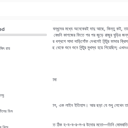
পিন্টুর আপসোস এইখানেই। তার বন্ধুদের মধ্যে অনেকেরই দাদু আছে, কিন্তু কই, ত
ed
সে দেখেছে নিজে হাতে লাল আর বেগুনি কাগজের ফিতে পর পর জুড়ে রাজুর ঘুড়ির জন
যাঁর টকটকে রং, গালভরা হাসি আর ধপ্‌ধপে সাদা দাড়িগোঁফ দেখলেই পিন্টুর ফাদার ক্র
লেখেন। একটা ছড়া স্বপনের কাছ থেকে শুনে শুনে পিন্টুর মুখস্থ হয়ে গিয়েছিল; 
িৎ রায়
Sign in
Sign up
লন্ডন ম্যাড্রিড সানফ্রানসিস্কো
আকবর হুমায়ূন হর্ষ কণিষ্ক
Sign in
অ্যান্ডিজ কিলিমাঞ্জারো ফুজিয়ামা
তেনজিং ন্যানসেন ভাস্কো-ডা-গামা
Don’t have an account?
Sign up
রিগা লিমা পেরু চিলি চুংকিং কঙ্গো
হ্যানিবল তুঘলক তৈমুরলঙ্গ…
ন্ধু
কী মজার ছড়া!—এক লাইন ভূগোল, এক লাইন ইতিহাস। আর ছড়া যে শুধু লেখেন তা নয়;
টিলের ডিম
ছেলেদের ডেকে শোনান।
এ ছাড়া সন্তুর দাদু—যাঁকে দেখতে ঠিক হ-য-ব-র-ল-র উদোর মতো—তিনি মোমবাতির 
র খিদে