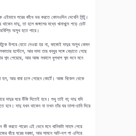
ুকে এইভাবে পরের কাঁধে ভর করতে কোনওদিন দেখেনি পিন্টু।
থাকেন দাদু, তা হলে জঙ্গলের মধ্যে খানাখন্দে পড়ে চোট
ও অবিশ্যি অসুখ হতে পারে।
ন্টুকে উপরে যেতে দেওয়া হয় না, কাজেই দাদুর অসুখ কেমন
লকাতার হস্টেলে, আর দাদা তার বন্ধুর সঙ্গে বেড়াতে গেছে
ড়ার শব্দ পেয়েছে, আর আজ সকালে ধুপধাপ শব্দ শুনে মনে
ুক্ষণ হল, আর বাবা চলে গেছেন কোর্টে। আজ বিকেল থেকে
িয়ে দাদুর ঘরে উঁকি দিতেই হবে। শুধু তাই না; দাদু যদি
তে হবে। দাদু যখন থাকেন না তখন তাঁর ঘর তালা-চাবি দিয়ে
েমন কী করতে পারেন এই ভেবে মনে খানিকটা সাহস পেয়ে
াসেজের বাঁয়ে ঘরের দরজা, আর সামনে আট-দশ পা এগিয়ে