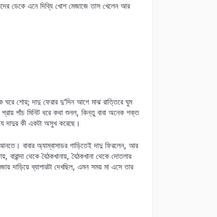
্মীমাসিদের ডেকে এনে দিব্যি খোশ মেজাজে তাস খেলেন আর
এক ঘরে শোয়; দাদু ফেরার দু’দিন আগে মাঝ রাত্তিরে ঘুম
ে প্রায় পাঁচ মিনিট ধরে কথা শুনল, কিন্তু বাবা অনেক শক্ত
যে দাদুর কী একটা অসুখ করেছে।
কে আনতে। বাবার অ্যাম্বাসাডর গাড়িতেই দাদু ফিরলেন, আর
দায়, বারান্দা থেকে বৈঠকখানায়, বৈঠকখানা থেকে দোতলার
 দরজায় দাড়িয়ে ব্যাপারটা দেখছিল, এমন সময় মা এসে তার