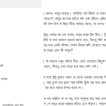
‘অসুখ’, বললেন মা।
অথচ পিন্টুর দেখে মনে হয়নি দাদুর কোনও অসুখ হয়েছে। অবিশ্যি এটা ঠিকই যে দাদ
তা হলে কি পায়ে কোনও চোট পেয়েছেন? জেঠুর বাংলোর বাইরে যদি একা হাঁটতে বেরিয়ে 
পাওয়া কিছুই আশ্চর্য না। কিংবা যদি সাপ-টাপ বা বিছে-টিছে কামড়ে থাকে, তা হলে
তিন দিন এইভাবে কেটে গেল। পিন্টুর শোবার ঘর এক তলায়, দাদুর ঘরের ঠিক নীচে। পি
যাচ্ছে সেটা জানার উপায় নেই। দিদি বা দাদা থাকলে হয়তো জানা যেত, কিন্তু দিদি ক
রানিখেত। গতকাল রাত্রে পিন্টু দাদুর ঘরে একটা কাঁসার গেলাস কিম্বা বাটি মেঝেতে প
হয়েছে দাদু হাঁটছেন। তা হলে আর দাদুর এমন কী অসুখ?
দুপুরে পিন্টু আর থাকতে পারল না। মা দাদুকে ওষুধ খাইয়ে নীচে নেমে এসেছেন কিছ
্রুট
একজন নার্স আসবে সে কথা পিন্টু জানে, কিন্তু এখন দাদুর ঘরে আর কেউ নেই।
বুকের মধ্যে একটা ধুকপুকুনির সঙ্গে সঙ্গে পিন্টু বুঝতে পারল যে তাকে একবার দোতলায় গ
াস কামরা
ঘুমোন, তা হলে তাকে ঢুকতে হবে, আর ঢুকে তার ডান্ডা আর গুলিটা খুঁজে বার করে আন
বন্ধ থাকে, তাই ওঘর থেকে কিছু বার করে আনার উপায় থাকে না।
দোতলায় উঠতে পিন্টুর যে একটু ভয়-ভয় করছিল না তা নয়; তবে অসুস্থ দাদু আর ত
উনিশ ধাপ সিঁড়ি উঠে পা টিপে টিপে সে দাদুর ঘরের দরজার বাইরে এসে দাঁড়াল। প্য
, গোলাপীবাবু আর টিপু