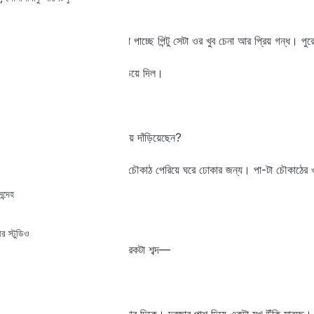
ছাতের দরজা।
কোনও শব্দ নেই ঘরে। যে গন্ধটা পাচ্ছে পিন্টু সেটা ওর খুব চেনা আর প্রিয় গন্ধ। 
পিন্টু নিশ্বাস বন্ধ করে গলাটা বাড়িয়ে দিল।
দাদুর খাট খালি।
তবে কি দাদু পিছনের বারান্দায় গিয়ে দাঁড়িয়েছেন?
পিন্টু তার ডান পা-টা বাড়িয়ে দিল চৌকাঠ পেরিয়ে ঘরে ঢোকার জন্য। পা-টা চৌকা
কানে।
ন্দেহ
খটাং, খটাং, খটাং!
র স্টুডিও
পিন্টু চমকে পেছিয়ে আসতেই আরেকটা শব্দ—
‘কূ-ই ই ই!’