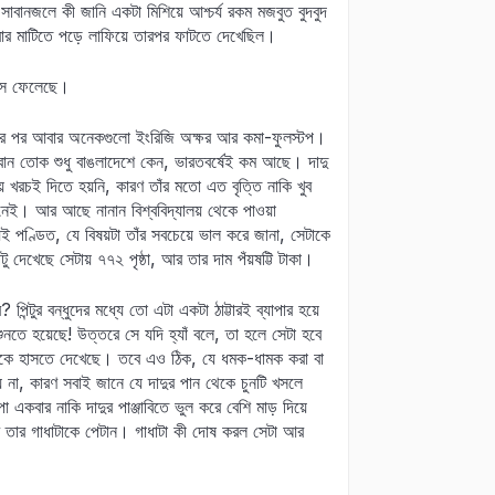
 সাবানজলে কী জানি একটা মিশিয়ে আশ্চর্য রকম মজবুত বুদবুদ
তবার মাটিতে পড়ে লাফিয়ে তারপর ফাটতে দেখেছিল।
্বাস ফেলেছে।
 নামের পর আবার অনেকগুলো ইংরিজি অক্ষর আর কমা-ফুলস্টপ।
বিদ্বান তোক শুধু বাঙলাদেশে কেন, ভারতবর্ষেই কম আছে। দাদু
ায় খরচই দিতে হয়নি, কারণ তাঁর মতো এত বৃত্তি নাকি খুব
ই। আর আছে নানান বিশ্ববিদ্যালয় থেকে পাওয়া
েই পণ্ডিত, যে বিষয়টা তাঁর সবচেয়ে ভাল করে জানা, সেটাকে
ু দেখেছে সেটায় ৭৭২ পৃষ্ঠা, আর তার দাম পঁয়ষট্টি টাকা।
্টুর বন্ধুদের মধ্যে তো এটা একটা ঠাট্টারই ব্যাপার হয়ে
ুনতে হয়েছে! উত্তরে সে যদি হ্যাঁ বলে, তা হলে সেটা হবে
াদুকে হাসতে দেখেছে। তবে এও ঠিক, যে ধমক-ধামক করা বা
 না, কারণ সবাই জানে যে দাদুর পান থেকে চুনটি খসলে
া একবার নাকি দাদুর পাঞ্জাবিতে ভুল করে বেশি মাড় দিয়ে
পর তার গাধাটাকে পেটান। গাধাটা কী দোষ করল সেটা আর