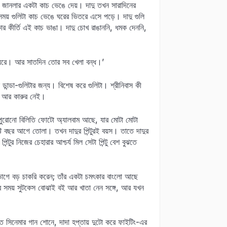
ঘরের জানলার একটা কাচ ভেঙে দেয়। দাদু তখন সারাদিনের
ই সময় গুলিটা কাচ ভেঙে ঘরের ভিতরে এসে পড়ে। দাদু গুলি
া কার কীর্তি এই কাচ ভাঙা। দাদু চোখ রাঙাননি, ধমক দেননি,
দুর ঘরে। আর সাতদিন তোর সব খেলা বন্ধ।’
ান্ডা-গুলিটার জন্য। বিশেষ করে গুলিটা। শ্রীনিবাস কী
টে আর কারুর নেই।
 পুরোনো বিলিতি ফোটো অ্যালবাম আছে, যার মোটা মোটা
ি বছর আগে তোলা। তখন দাদুর পিন্টুরই বয়স। তাতে দাদুর
্টুর নিজের চেহারার আশ্চর্য মিল সেটা পিন্টু বেশ বুঝতে
 বিভাগে বড় চাকরি করেন; তাঁর একটা চমৎকার বাংলো আছে
র সময় সুটকেস বোঝাই বই আর খাতা নেন সঙ্গে, আর যখন
িওতে সিনেমার গান শোনে, দাদা হপ্তায় দুটো করে ফাইটিং-এর