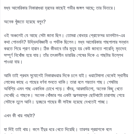
মধ্য আমেরিকার নিকারাগুয়া হ্রদের কাছেই গভীর জঙ্গল আছে; তার ভিতরে।
অনেক খুঁজতে হয়েছে বলুন?
ওই অঞ্চলেই যে আছে সেটা জানা ছিল। তোমরা বোধহয় প্রোফেসর ডানস্টান-এর
কথা শোনননি? উদ্ভিদবিজ্ঞানী ও পর্যটক ছিলেন। মধ্য আমেরিকায় গাছপালার সন্ধান
করতে গিয়ে প্রাণ হারান। ঠিক কীভাবে তাঁর মৃত্যু হয় কেউ জানতে পারেনি; মৃতদেহ
সম্পূর্ণ নিখোঁজ হয়ে যায়। তাঁর তৎকালীন ডায়রির শেষের দিকে এ গাছটার উল্লেখ
পাওয়া যায়।
আমি তাই প্রথম সুযোগেই নিকারাগুয়ার দিকে চলে যাই। গুয়াটেমালা থেকেই স্থানীয়
লোকের কাছে এ গাছের বর্ণনা শুনতে থাকি। তারা বলে শয়তান গাছ। শেষটায়
অবিশ্যি এমন গাছ একাধিক চোখে পড়ে। বাঁদর, আরমাডিলো, অনেক কিছু খেতে
দেখেছি এ গাছকে। অনেক খোঁজার পর একটা অল্পবয়স্ক ছোটখাটো চারাগাছ পেয়ে
সেটাকে তুলে আনি। দুবছরে গাছের কী সাইজ হয়েছে দেখতেই পাচ্ছ।
এখন কী খায় গাছটা?
যা দিই তাই খায়। কলে ইঁদুর ধরে খেতে দিয়েছি। তারপর প্রয়াগকে বলে