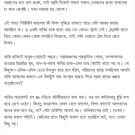
প্রয়াগের ডান হাত জখম, তাই আমি নিজেই সকাল সকাল তোমাদের জন্য ফ্লাস্কে
চা করে রেখেছি। যখন দরকার হয় বোলো।
এই শান্ত নিরিবিলি জায়গায় কী বিপদ লুকিয়ে থাকতে পারে সেটা আমার মাথায়
আসছিল না। দু একটা পাখির ডাক ছাড়া আর তো কোনও শব্দই নেই। বন্দুকটা হাতে
নিয়ে কেমন বোকা-বোকা লাগছিল নিজেকে, তাই সেটা দেয়ালে ঠেস দিয়ে রেখে
দিলাম।
অভি ছটফটে মানুষ–নেহাতই শহুরে। গ্রামাঞ্চলের প্রাকৃতিক শোভা, অশথপাতার
হাওয়ার ঝিরঝির শব্দ, নাম-না-জানা পাখির ডাক–এসব তার মোটেই ধাতে সয় না। সে
কিছুক্ষণ এদিক-ওদিক চেয়ে উসখুস করে বলে উঠল, পরিমলের কাছে শুনছিলাম আপনি
নাকি আসামের জঙ্গলে এক বিদঘুঁটে গাছ সংগ্রহ করতে গিয়ে প্রায় বাঘের খপ্পরে
পড়েছিলেন?
অভির অভ্যাসই হল রঙ চড়িয়ে নাটকীয়ভাবে কথা বলা। ভয় হল কান্তিবাবু বুঝি ফস
করে রেগে ওঠেন। কিন্তু ভদ্রলোক কেবল হেসে বললেন, বিপদ বলতেই আপনাদের
বাঘের কথা মনে হয়, না? সেটা অবিশ্যি আশ্চর্য নয়। অধিকাংশের তাই। তবেনা।
বাঘের কবলে পড়িনি। জোঁকের হাতে কিছুটা নাকাল হতে হয়েছিল বটে, তাও তেমন
কিছু নয়।