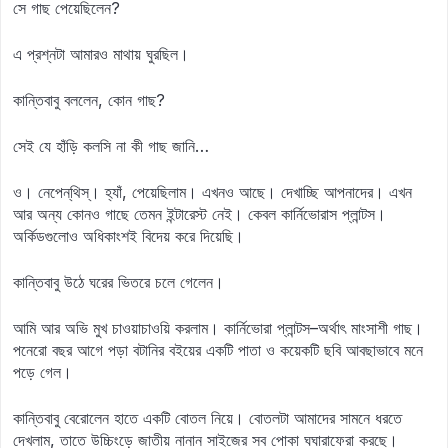
সে গাছ পেয়েছিলেন?
এ প্রশ্নটা আমারও মাথায় ঘুরছিল।
কান্তিবাবু বললেন, কোন গাছ?
সেই যে হাঁড়ি কলসি না কী গাছ জানি…
ও। নেপেন্‌থিস্‌। হ্যাঁ, পেয়েছিলাম। এখনও আছে। দেখাচ্ছি আপনাদের। এখন
আর অন্য কোনও গাছে তেমন ইন্টারেস্ট নেই। কেবল কার্নিভোরাস প্লান্টস।
অর্কিডগুলোও অধিকাংশই বিদেয় করে দিয়েছি।
কান্তিবাবু উঠে ঘরের ভিতরে চলে গেলেন।
আমি আর অভি মুখ চাওয়াচাওয়ি করলাম। কার্নিভোরা প্লান্টস–অর্থাৎ মাংসাশী গাছ।
পনেরো বছর আগে পড়া বটানির বইয়ের একটি পাতা ও কয়েকটি ছবি আবছাভাবে মনে
পড়ে গেল।
কান্তিবাবু বেরোলেন হাতে একটি বোতল নিয়ে। বোতলটা আমাদের সামনে ধরতে
দেখলাম, তাতে উচ্চিংড়ে জাতীয় নানান সাইজের সব পোকা ঘঘারাফেরা করছে।