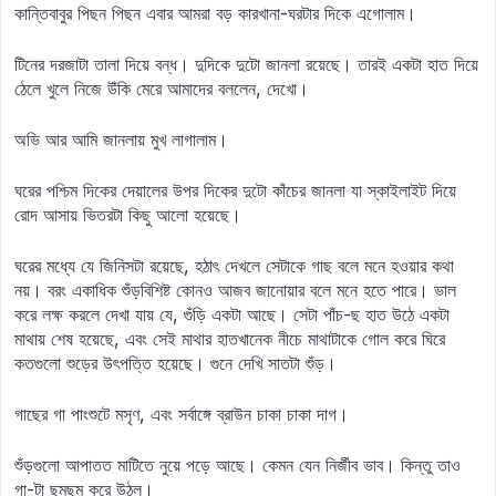
কান্তিবাবুর পিছন পিছন এবার আমরা বড় কারখানা-ঘরটার দিকে এগোলাম।
টিনের দরজাটা তালা দিয়ে বন্ধ। দুদিকে দুটো জানলা রয়েছে। তারই একটা হাত দিয়ে
ঠেলে খুলে নিজে উঁকি মেরে আমাদের বললেন, দেখো।
অভি আর আমি জানলায় মুখ লাগালাম।
ঘরের পশ্চিম দিকের দেয়ালের উপর দিকের দুটো কাঁচের জানলা যা স্কাইলাইট দিয়ে
রোদ আসায় ভিতরটা কিছু আলো হয়েছে।
ঘরের মধ্যে যে জিনিসটা রয়েছে, হঠাৎ দেখলে সেটাকে গাছ বলে মনে হওয়ার কথা
নয়। বরং একাধিক শুঁড়বিশিষ্ট কোনও আজব জানোয়ার বলে মনে হতে পারে। ভাল
করে লক্ষ করলে দেখা যায় যে, গুঁড়ি একটা আছে। সেটা পাঁচ-ছ হাত উঠে একটা
মাথায় শেষ হয়েছে, এবং সেই মাথার হাতখানেক নীচে মাথাটাকে গোল করে ঘিরে
কতগুলো শুড়ের উৎপত্তি হয়েছে। গুনে দেখি সাতটা শুঁড়।
গাছের গা পাংশুটে মসৃণ, এবং সর্বাঙ্গে ব্রাউন চাকা চাকা দাগ।
শুঁড়গুলো আপাতত মাটিতে নুয়ে পড়ে আছে। কেমন যেন নির্জীব ভাব। কিন্তু তাও
গা-টা ছমছম করে উঠল।