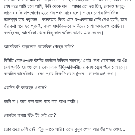
শেষ করে আমি চলে আসি, উনি থেকে যান। আমার তো ভয় ছিল, কোনও জন্তু-
জানোয়ার কি সাপখোপের হাতে ওঁর প্রাণ যাবে বলে। গাছের নেশায় দিগবিদিক
জ্ঞানশূন্য হয়ে পড়তেন। কলকাতায় ফিরে এসে দু-একবারের বেশি দেখা হয়নি, তবে
ওঁর কথা মনে হত প্রায়ই, কারণ সাময়িকভাবে অর্কিডের নেশা আমাকেও ধরেছিল।
বলেছিলেন, আমেরিকা থেকে কিছু ভাল অর্কিড আমায় এনে দেবেন।
আমেরিকা? ভদ্রলোক আমেরিকা গেছেন নাকি?
বিলিতি কোনও-এক বটানির জার্নালে উদ্ভিদ সম্বন্ধে একটা লেখা বেবোনোর পর ওঁর
বেশ খ্যাতি হয় ওদেশে। কোন-এক উদ্ভিদবিজ্ঞানীদের কনফারেন্সে ওঁকে নেমন্তন্ন
করেছিল আমেরিকায়। সেও প্রায় ফিফটি-ওয়ান টু-তে। তারপর এই দেখা।
এতদিন কী করেছেন ওখানে?
জানি না। তবে কাল জানা যাবে বলে আশা করছি।
লোকটার মাথায় ছিট-টিট নেই তো?
তোর চেয়ে বেশি নেই এটুকু বলতে পারি। তোর কুকুর পোষা আর ওঁর গাছ পোষা…