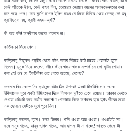
মাথা স্টাফ করে, কি শিং মাউন্ট করে দেয়ালে টাঙিয়ে রাখলে। ঘরের শোভা বাড়ল, এসে
কেউ আঁতকে উঠল, কেউ বাহবা দিল, তোমারও জোয়ান বয়সের অ্যাডভেঞ্চারের কথা
মনে পড়ে গেল। আর মুরগি ছাগল ইলিশ মাগুর যে নিজে চিবিয়ে খেয়ে ফেলছ হে! শুধু
প্রাণিহত্যা নয়, প্রাণী হজম–অ্যাঁ?
কী আর বলি! অস্বীকার করতে পারলাম না।
কার্তিক চা দিয়ে গেল।
কান্তিবাবু কিছুক্ষণ গম্ভীর থেকে হঠাৎ আবার শিউরে উঠে চায়ের পেয়ালাটা তুলে
নিলেন। চুমুক দিয়ে বললেন, জীবে জীবে খাদ্য-খাদক সম্পর্ক সে তো সৃষ্টির গোড়ার
কথা হে! ওই যে টিকটিকিটা ওত পেতে রয়েছে, দেখেছ?
দেখলাম কিং কোম্পানির ক্যালেন্ডারটার ঠিক উপরেই একটা টিকটিকি তার থেকে
ইঞ্চিখানেক দূরে একটা উচ্চিংড়ের দিকে নিষ্পলক দৃষ্টিতে চেয়ে রয়েছে। তারপর দেখতে
দেখতে গুটিগুটি করে অতীব সন্তর্পণে পোকাটার দিকে অগ্রসর হয়ে হঠাৎ তীরের মতো
এক ছোবলে সেটাকে মুখে পুরে নিল।
কান্তিবাবু বললেন, ব্যস। চলল ডিনার। খালি খাওয়া আর খাওয়া। খাওয়াটাই সব।
বাঘে মানুষ খাচ্ছে, মানুষ ছাগল খাচ্ছে, আর ছাগল কী না খাচ্ছে! ভাবতে গেলে কী