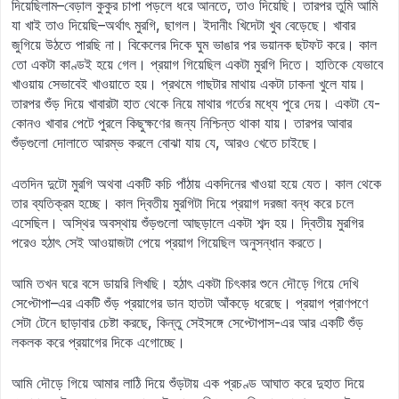
দিয়েছিলাম–বেড়াল কুকুর চাপা পড়লে ধরে আনতে, তাও দিয়েছি। তারপর তুমি আমি
যা খাই তাও দিয়েছি–অর্থাৎ মুরগি, ছাগল। ইদানীং খিদেটা খুব বেড়েছে। খাবার
জুগিয়ে উঠতে পারছি না। বিকেলের দিকে ঘুম ভাঙার পর ভয়ানক ছটফট করে। কাল
তো একটা কাণ্ডই হয়ে গেল। প্রয়াগ গিয়েছিল একটা মুরগি দিতে। হাতিকে যেভাবে
খাওয়ায় সেভাবেই খাওয়াতে হয়। প্রথমে গাছটার মাথায় একটা ঢাকনা খুলে যায়।
তারপর শুঁড় দিয়ে খাবারটা হাত থেকে নিয়ে মাথার গর্তের মধ্যে পুরে দেয়। একটা যে-
কোনও খাবার পেটে পুরলে কিছুক্ষণের জন্য নিশ্চিন্ত থাকা যায়। তারপর আবার
শুঁড়গুলো দোলাতে আরম্ভ করলে বোঝা যায় যে, আরও খেতে চাইছে।
এতদিন দুটো মুরগি অথবা একটি কচি পাঁঠায় একদিনের খাওয়া হয়ে যেত। কাল থেকে
তার ব্যতিক্রম হচ্ছে। কাল দ্বিতীয় মুরগিটা দিয়ে প্রয়াগ দরজা বন্ধ করে চলে
এসেছিল। অস্থির অবস্থায় শুঁড়গুলো আছড়ালে একটা শব্দ হয়। দ্বিতীয় মুরগির
পরেও হঠাৎ সেই আওয়াজটা পেয়ে প্রয়াগ গিয়েছিল অনুসন্ধান করতে।
আমি তখন ঘরে বসে ডায়রি লিখছি। হঠাৎ একটা চিৎকার শুনে দৌড়ে গিয়ে দেখি
সেপ্টোপা–এর একটি শুঁড় প্রয়াগের ডান হাতটা আঁকড়ে ধরেছে। প্রয়াগ প্রাণপণে
সেটা টেনে ছাড়াবার চেষ্টা করছে, কিন্তু সেইসঙ্গে সেপ্টোপাস-এর আর একটি শুঁড়
লকলক করে প্রয়াগের দিকে এগোচ্ছে।
আমি দৌড়ে গিয়ে আমার লাঠি দিয়ে শুঁড়টায় এক প্রচণ্ড আঘাত করে দুহাত দিয়ে