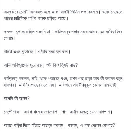
অন্ধকারে চোখটা অভ্যস্ত হলে আরও একটা জিনিস লক্ষ করলাম। ঘরের মেঝেতে
গাছের চারিদিকে পাখির পালক ছড়িয়ে আছে।
কতক্ষণ চুপ করে ছিলাম জানি না। কান্তিবাবুর গলার স্বরে আবার যেন সংবিৎ ফিরে
পেলাম।
গাছটা এখন ঘুমোচ্ছে। ওঠবার সময় হল বলে।
অভি অবিশ্বাসের সুরে বলল, ওটা কি সত্যিই গাছ?
কান্তিবাবু বললেন, মাটি থেকে গজাচ্ছে যখন, তখন গাছ ছাড়া আর কী বলবেন বলুন!
হাবভাব। অবিশ্যি গাছের মতো নয়। অভিধানে এর উপযুক্ত কোনও নাম নেই।
আপনি কী বলেন?
সেপ্টোপাস। অথবা বাংলায় সপ্তপাশ। পাশ–অর্থাৎ বন্ধন; যেমন নাগপাশ।
আমরা বাড়ির দিকে হাঁটতে আরম্ভ করলাম। বললাম, এ গাছ পেলেন কোথায়?