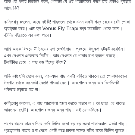
অভি ধরা গলায় জিজ্ঞেস করল, পোকাটা যে ওই পাতাটাতেই বসবে তার কোনও গ্যারান্টি
আছে কি?
কান্তিবাবু বললেন, আছে বইকী! গাছগুলো থেকে এমন একটা গন্ধ বেরোয় যেটা পোকা
অ্যাট্রাক্ট করে। এটা হল Venus Fly Trap৷ মধ্য আমেরিকা থেকে আনা।
বটানির বইয়েতে এর কথা পাবে।
আমি অবাক বিস্ময়ে উচ্চিংড়ের দশা দেখছিলাম। প্রথমে কিছুক্ষণ ছটফট করেছিল।
এখন দেখলাম একেবারে নির্জীব। আর দেখলাম যে পাতার চাপ ক্রমশ বাড়ছে।
টিকটিকির চেয়ে এ গাছ কম হিংস্র কীসে?
অভি কাষ্ঠহাসি হেসে বলল, এঃ–এমন গাছ একটা বাড়িতে থাকলে তো পোকামাকড়ের
উৎপাত থেকে অনেকটা রেহাই পাওয়া যেত। আরশোলার জন্য আর ডি-ডি-টি
পাউডার ছড়াতে হত না।
কান্তিবাবু বললেন, এ গাছ আরশোলা হজম করতে পারবে না। তা ছাড়া এর পাতার
আয়তনও ছোট। আরশোলার জন্য অন্য গাছ। এই যে–এদিকে।
পাশের বাক্সের সামনে গিয়ে দেখি লিলির মতো বড় বড় লম্বা পাতাওয়ালা একটা গাছ।
প্রত্যেকটা পাতার ডগা থেকে একটি করে ঢাকনা সমেত থলির মতো জিনিস ঝুলছে।