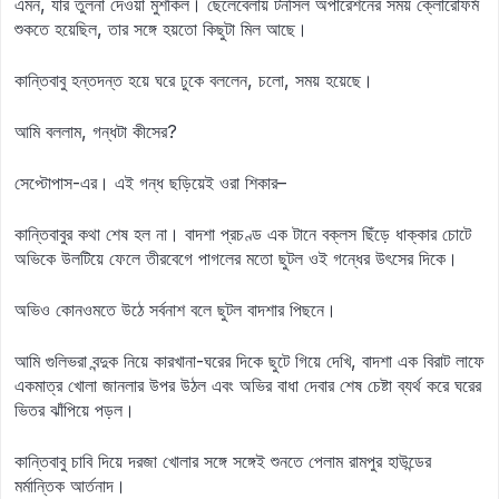
এমন, যার তুলনা দেওয়া মুশকিল। ছেলেবেলায় টনসিল অপারেশনের সময় ক্লোরোফর্ম
শুকতে হয়েছিল, তার সঙ্গে হয়তো কিছুটা মিল আছে।
কান্তিবাবু হন্তদন্ত হয়ে ঘরে ঢুকে বললেন, চলো, সময় হয়েছে।
আমি বললাম, গন্ধটা কীসের?
সেপ্টোপাস-এর। এই গন্ধ ছড়িয়েই ওরা শিকার–
কান্তিবাবুর কথা শেষ হল না। বাদশা প্রচণ্ড এক টানে বক্লস ছিঁড়ে ধাক্কার চোটে
অভিকে উলটিয়ে ফেলে তীরবেগে পাগলের মতো ছুটল ওই গন্ধের উৎসের দিকে।
অভিও কোনওমতে উঠে সর্বনাশ বলে ছুটল বাদশার পিছনে।
আমি গুলিভরা বন্দুক নিয়ে কারখানা-ঘরের দিকে ছুটে গিয়ে দেখি, বাদশা এক বিরাট লাফে
একমাত্র খোলা জানলার উপর উঠল এবং অভির বাধা দেবার শেষ চেষ্টা ব্যর্থ করে ঘরের
ভিতর ঝাঁপিয়ে পড়ল।
কান্তিবাবু চাবি দিয়ে দরজা খোলার সঙ্গে সঙ্গেই শুনতে পেলাম রামপুর হাউন্ডের
মর্মান্তিক আর্তনাদ।