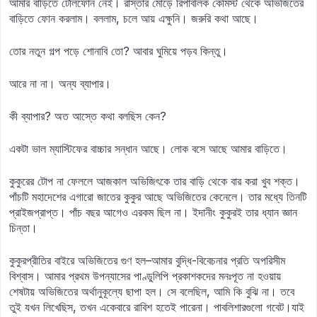
আমার বাড়িতে টেলিফোন নেই। রাস্তার মোড়ে রিপাবলিক কেমিস্ট থেকে অভিজিতের
বাড়িতে ফোন করলাম। বললাম, চলে আয় এক্ষুনি। জরুরি কথা আছে।
তোর নতুন গল্প পড়ে শোনাবি তো? আবার ঘুমিয়ে পড়ব কিন্তু।
আরে না না। অন্য ব্যাপার।
কী ব্যাপার? অত আস্তে কথা বলছিস কেন?
একটা ভাল ম্যাস্টিফের বাচ্চার সন্ধান আছে। লোক বসে আছে আমার বাড়িতে।
কুকুরের টোপ না ফেললে আজকাল অভিজিৎকে তার বাড়ি থেকে বার করা খুব শক্ত।
পাঁচটি মহাদেশের এগারো জাতের কুকুর আছে অভিজিতের কেনেলে। তার মধ্যে তিনটি
প্রাইজপ্রাপ্ত। পাঁচ বছর আগেও এরকম ছিল না। ইদানীং কুকুরই তার ধ্যান জ্ঞান
চিন্তা।
কুকুরপ্রীতির বাইরে অভিজিতের গুণ হল–আমার বুদ্ধি-বিবেচনার প্রতি অপরিসীম
বিশ্বাস। আমার প্রথম উপন্যাসের পাণ্ডুলিপি প্রকাশকদের মনঃপূত না হওয়ায়
শেষটায় অভিজিতের অর্থানুকূল্যে ছাপা হল। সে বলেছিল, আমি কি বুঝি না। তবে
তুই যখন লিখেছিস, তখন একেবারে রাবিশ হতেই পারেনা। পাবলিশারগুলো গবেট।যাই