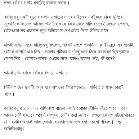
লম্বা রোঁয়ার ডগায় জলবিন্দু চকচক করছে।
কান্তিবাবু একটি সুতোর ডগায় এলাচের দানার সাইজের একটুকরো মাংস ঝুলিয়ে
সুতোটাকে আস্তে আস্তে পাতাটির কাছে নিয়ে যেতে খালি চোখেই দেখতে পেলাম,
রোঁয়াগুলো সব একসঙ্গে লুব্ধ ভঙ্গিতে মাংসখণ্ডটার দিকে উঁচিয়ে উঠল।
হাতটা সরিয়ে নিয়ে কান্তিবাবু বললেন, মাংসটা পেলে পাতাটা Fly Trap-এর মতোই
ওটাকে জাপটে ধরে নিত। তারপর পুষ্টিকর যা-কিছু শুষে নিয়ে অকেজো ছিবড়েটাকে
ফেলে দিত। তোমার-আমার খাওয়ার সঙ্গে কোনও তফাত নেই, কী বলে?
আমরা শেড থেকে বেরিয়ে বাগানে এলাম।
শিরীষ গাছের ছায়াটা লম্বা হয়ে বাগানের উপর পড়েছে। ঘড়িতে দেখলাম চারটে
বাজে।
কান্তিবাবু বললেন, এর অধিকাংশ গাছের কথাই তোমার বটানির বইয়ে পাবে। তবে
আমার যেটি সবচেয়ে আশ্চর্য সংগ্রহ, সেটির কথা আমি না লিখলে কোনও বইয়ে থাকবে
না। সেটির জন্যই আজ তোমাদের এখানে আসতে বলা। চলো পরিমল। চলুন
অভিজিৎবাবু।