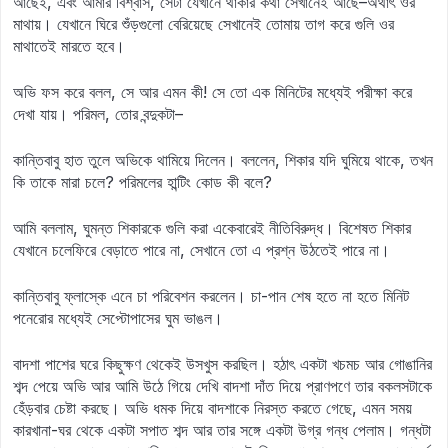
আছেই, এবং আমার বিশ্বাস, সেটা যেখানে থাকার কথা সেখানেই আছে–অর্থাৎ ওর
মাথায়। যেখানে ঘিরে শুঁড়গুলো বেরিয়েছে সেখানেই তোমায় তাগ করে গুলি ওর
মাথাতেই মারতে হবে।
অভি ফস করে বলল, সে আর এমন কী! সে তো এক মিনিটের মধ্যেই পরীক্ষা করে
দেখা যায়। পরিমল, তোর বন্দুকটা–
কান্তিবাবু হাত তুলে অভিকে থামিয়ে দিলেন। বললেন, শিকার যদি ঘুমিয়ে থাকে, তখন
কি তাকে মারা চলে? পরিমলের হান্টিং কোড কী বলে?
আমি বললাম, ঘুমন্ত শিকারকে গুলি করা একেবারেই নীতিবিরুদ্ধ। বিশেষত শিকার
যেখানে চলেফিরে বেড়াতে পারে না, সেখানে তো এ প্রশ্ন উঠতেই পারে না।
কান্তিবাবু ফ্লাস্কে এনে চা পরিবেশন করলেন। চা-পান শেষ হতে না হতে মিনিট
পনেরোর মধ্যেই সেপ্টোপাসের ঘুম ভাঙল।
বাদশা পাশের ঘরে কিছুক্ষণ থেকেই উসখুস করছিল। হঠাৎ একটা খচমচ আর গোঙানির
শব্দ পেয়ে অভি আর আমি উঠে গিয়ে দেখি বাদশা দাঁত দিয়ে প্রাণপণে তার বকলসটাকে
হেঁড়বার চেষ্টা করছে। অভি ধমক দিয়ে বাদশাকে নিরস্ত করতে গেছে, এমন সময়
কারখানা-ঘর থেকে একটা সপাত শব্দ আর তার সঙ্গে একটা উগ্র গন্ধ পেলাম। গন্ধটা