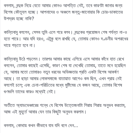
বললাম, বন্দুক নিয়ে যেতে আমার কোনও আপত্তি নেই, তবে কারণটা জানার জন্য
বিশেষ কৌতূহল হচ্ছে। আপনাদের ও অঞ্চলে জন্তু-জানোয়ার কি চোর-ডাকাতের
উপদ্রব হচ্ছে নাকি?
কান্তিবাবু বললেন, সেসব তুমি এলে পরে বলব। বন্দুকের প্রয়োজন শেষ পর্যন্ত না-ও
হতে পারে। আর যদি হয়ও, এটুকু বলে রাখছি যে, তোমায় কোনও দণ্ডনীয় অপরাধের
দায়ে পড়তে হবে না।
কান্তিবাবু উঠে পড়লেন। তারপর আমার কাছে এগিয়ে এসে আমার কাঁধে হাত রেখে
বললেন, তোমার কাছেই এসেছি, কারণ শেষ যা দেখেছি তোমায়, তাতে মনে হয়েছিল
যে, আমার মতো তোমারও নতুন ধরনের অভিজ্ঞতার প্রতি একটা বিশেষ আকর্ষণ
আছে। তা ছাড়া আমার লোকসমাজে যাতায়াত আগেও কম ছিল, এখন প্রায় নেই
বললেই চলে; এবং চেনা-পরিচিতের মধ্যে মুষ্টিমেয় যে কজন আছে, তোমার বিশেষ
গুণগুলি তাদের কারও মধ্যেই নেই।
অতীতে অ্যাডভেঞ্চারের গন্ধে যে বিশেষ উত্তেজনাটা শিরায় শিরায় অনুভব করতাম,
আজ এই মুহূর্তে আবার যেন তার কিছুটা অনুভব করলাম।
বললাম, কোথায় কখন কীভাবে যাব যদি বলে দেন…