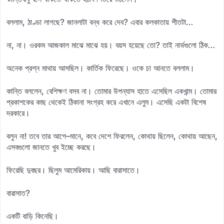
বললাম, ঠাণ্ডা লাগছে? জানলাটা বন্ধ করে দেব? এবার কলকাতায় শীতটা…
না, না। ওরকম আজকাল মাঝে মাঝে হয়। বয়স হয়েছে তো? তাই নার্ভগুলো ঠিক…
অনেক প্রশ্ন মাথায় আসছিল। কার্তিক ফিরেছে। ওকে চা আনতে বললাম।
কান্তি বললেন, বেশিক্ষণ বসব না। তোমার উপন্যাস হাতে এসেছিল একখান্ম। তোমার
প্রকাশকের কাছ থেকেই ঠিকানা সংগ্রহ করে এখানে এলুম। এসেছি একটা বিশেষ
দরকারে।
বলুন না! তবে তার আগে–মানে, কবে দেশে ফিরলেন, কোথায় ছিলেন, কোথায় আছেন,
এসবগুলো জানতে খুব ইচ্ছে করছে।
ফিরেছি দুবছর। ছিলুম আমেরিকায়। আছি বারাসাতে।
বারাসাত?
একটি বাড়ি কিনেছি।