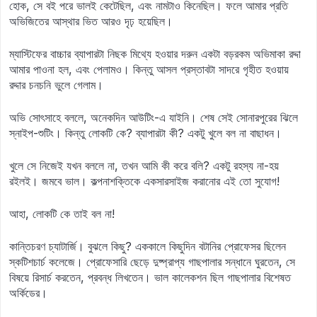
হোক, সে বই পরে ভালই কেটেছিল, এবং নামটাও কিনেছিল। ফলে আমার প্রতি
অভিজিতের আস্থার ভিত আরও দৃঢ় হয়েছিল।
ম্যাস্টিফের বাচ্চার ব্যাপারটা নিছক মিথ্যে হওয়ার দরুন একটা বড়রকম অভিমাকা রদ্দা
আমার পাওনা হল, এবং পেলামও। কিন্তু আসল প্রস্তাবটা সাদরে গৃহীত হওয়ায়
রদ্দার চনচনি ভুলে গেলাম।
অভি সোৎসাহে বললে, অনেকদিন আউটিং-এ যাইনি। শেষ সেই সোনারপুরের ঝিলে
স্নাইপ-শুটিং। কিন্তু লোকটি কে? ব্যাপারটা কী? একটু খুলে বল না বাছাধন।
খুলে সে নিজেই যখন বললে না, তখন আমি কী করে বলি? একটু রহস্য না-হয়
রইলই। জমবে ভাল। কল্পনাশক্তিকে একসারসাইজ করানোর এই তো সুযোগ!
আহা, লোকটি কে তাই বল না!
কান্তিচরণ চ্যাটার্জি। বুঝলে কিছু? এককালে কিছুদিন বটানির প্রোফেসর ছিলেন
স্কটিশচার্চ কলেজে। প্রোফেসারি ছেড়ে দুষ্প্রাপ্য গাছপালার সন্ধানে ঘুরতেন, সে
বিষয়ে রিসার্চ করতেন, প্রবন্ধ লিখতেন। ভাল কালেকশন ছিল গাছপালার বিশেষত
অর্কিডের।