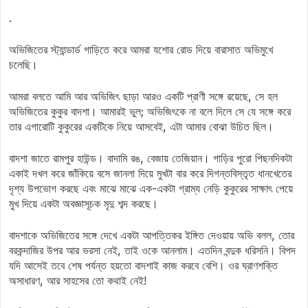
.
অভিজিতের স্ট্যান্ডার্ড গাড়িতে করে আমরা যশোর রোড দিয়ে বারাসাত অভিমুখে
চলেছি।
আমরা বলতে আমি আর অভিজিৎ ছাড়া আরও একটি প্রাণী সঙ্গে রয়েছে, সে হল
অভিজিতের কুকুর বাদশা। আমারই ভুল; অভিজিৎকে না বলে দিলে সে যে সঙ্গে করে
তার এগারোটি কুকুরের একটিকে নিয়ে আসবেই, এটা আমার বোঝা উচিত ছিল।
বাদশা জাতে রামপুর হাউন্ড। বাদামি রঙ, বেজায় তেজিয়ান। গাড়ির পুরো পিছনদিকটা
একাই দখল করে জাঁকিয়ে বসে জানলা দিয়ে মুখটা বার করে দিগন্তবিস্তৃত ধানখেতের
দৃশ্য উপভোগ করছে এবং মাঝে মাঝে এক-একটা গ্রাম্য নেড়ি কুকুরের সাক্ষাৎ পেয়ে
মুখ দিয়ে একটা অবজ্ঞাসূচক মৃদু শব্দ করছে।
বাদশাকে অভিজিতের সঙ্গে দেখে একটা আপত্তিকর ইঙ্গিত দেওয়ায় অভি বলল, তোর
বরকন্দাজির উপর আর ভরসা নেই, তাই ওকে আনলাম। এতদিন বন্দুক ধরিসনি। বিপদ
যদি আসেই তবে শেষ পর্যন্ত হয়তো বাদশাই কাজ করবে বেশি। ওর ঘ্রাণশক্তি
অসাধারণ, আর সাহসের তো কথাই নেই!