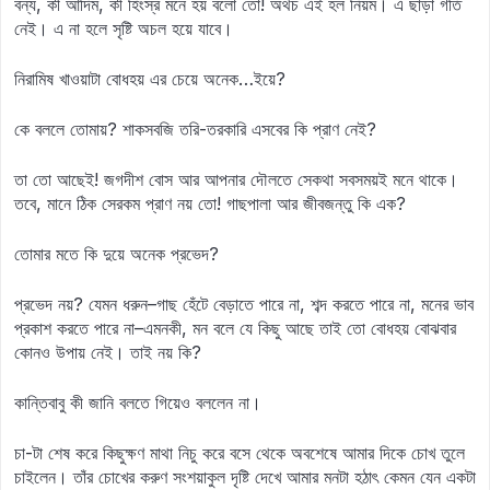
বন্য, কী আদিম, কী হিংস্র মনে হয় বলো তো! অথচ এই হল নিয়ম। এ ছাড়া গতি
নেই। এ না হলে সৃষ্টি অচল হয়ে যাবে।
নিরামিষ খাওয়াটা বোধহয় এর চেয়ে অনেক…ইয়ে?
কে বললে তোমায়? শাকসবজি তরি-তরকারি এসবের কি প্রাণ নেই?
তা তো আছেই! জগদীশ বোস আর আপনার দৌলতে সেকথা সবসময়ই মনে থাকে।
তবে, মানে ঠিক সেরকম প্রাণ নয় তো! গাছপালা আর জীবজন্তু কি এক?
তোমার মতে কি দুয়ে অনেক প্রভেদ?
প্রভেদ নয়? যেমন ধরুন–গাছ হেঁটে বেড়াতে পারে না, শব্দ করতে পারে না, মনের ভাব
প্রকাশ করতে পারে না–এমনকী, মন বলে যে কিছু আছে তাই তো বোধহয় বোঝবার
কোনও উপায় নেই। তাই নয় কি?
কান্তিবাবু কী জানি বলতে গিয়েও বললেন না।
চা-টা শেষ করে কিছুক্ষণ মাথা নিচু করে বসে থেকে অবশেষে আমার দিকে চোখ তুলে
চাইলেন। তাঁর চোখের করুণ সংশয়াকুল দৃষ্টি দেখে আমার মনটা হঠাৎ কেমন যেন একটা