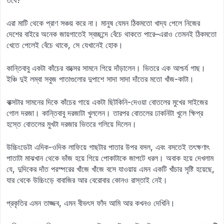
তবে?
এরা মাটি থেকে প্রাণ সঞ্চয় করে না। মানুষ যেমন ঠিকমতো খাদ্য পেলে নিজের
দেশের বাইরে অনেক জায়গাতেই স্বচ্ছন্দে বেঁচে থাকতে পারে–এরাও তেমনই ঠিকমতো
খেতে পেলেই বেঁচে থাকে, সে যেখানেই হোক।
কান্তিবাবু একটা কাঁচের বাক্সের সামনে গিয়ে দাঁড়ালেন। ভিতরে এক আশ্চর্য গাছ।
ইঞ্চি দুই লম্বা সবুজ পাতাগুলোর দুপাশে সাদা সাদা দাঁতের মতো খাঁজ-কাটা।
বাক্সটার সামনের দিকে কাঁচের গায়ে একটা ছিটকিনি-দেওয়া বোতলের মুখের সাইজের
গোল দরজা। কান্তিবাবু দরজাটা খুললেন। তারপর বোতলের ঢাকনিটা খুলে ক্ষিপ্র
হস্তে বোতলের মুখটা দরজার ভিতরে গলিয়ে দিলেন।
উচ্চিংডেটা এদিক-ওদিক লাফিয়ে গাছটার পাতার উপর বসল, এবং বসতেই তৎক্ষণাৎ
পাতাটা মাঝখান থেকে ভাঁজ হয়ে গিয়ে পোকাটাকে জাপটে ধরল। অবাক হয়ে দেখলাম
যে, দুদিকের দাঁত পরস্পরের খাঁজে খাঁজে বসে যাওয়ায় এমন একটি খাঁচার সৃষ্টি হয়েছে,
যার থেকে উচ্চিংড়ে বাবাজির আর বেরোবার কোনও রাস্তাই নেই।
প্রকৃতির এমন তাজ্জব, এমন বীভৎস ফাঁদ আমি আর কখনও দেখিনি।