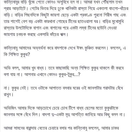
কান্তিবাবুর বাড়ি খুঁজে পেতে কোনও অসুবিধে হল না। আমরা যখন পৌঁছলাম তখন
প্রায় আড়াইটে। গেটের ভিতর দিয়ে ঢুকে খানিকটা রাস্তা গিয়ে একতলা বাংলো-ধাঁচের
বাড়ি। বাড়ির পিছনদিকে কিছুটা জায়গা ছেড়ে একটা প্রকাণ্ড পুরনো শিরীষ গাছ এবং
তার পাশেই বেশ বড় একটা কারখানা গোছের টিনের ছাতওয়ালা ঘর। বাড়ির মুখোমুখি
রাস্তার উলটোদিকে বাগান এবং বাগানের পরে একটা লম্বা টিনের ছাউনি দেওয়া
জায়গায় চকচক করছে একসারি কাঁচের বাক্স।
কান্তিবাবু আমাদের অভ্যর্থনা করে বাদশাকে দেখে ঈষৎ কুঞ্চিত করলেন। বললেন, এ
কি শিক্ষিত কুকুর?
অভি বলল, আমার খুব বাধ্য। তবে কাছাকাছি অন্য শিক্ষিত কুকুর থাকলে কী করবে
বলা যায় না। আপনার এখানে কোনও কুকুর-টুকুর…?
না। কুকুর নেই। তবে ওটাকে আপাতত বসবার ঘরের ওই জানলাটার গরাদটায় বেঁধে
রাখুন।
অভিজিৎ আমার দিকে আড়চোখে চেয়ে চোখ টিপে বাধ্য ছেলের মতো কুকুরটাকে
জানলার সঙ্গে বেঁধে দিল। বাদশা দু-একটা মৃদু আপত্তি জানিয়ে আর কিছু বলল না।
আমরা সামনের বারান্দায় বেতের চেয়ারে বসার পর কান্তিবাবু বললেন, আমার চাকর