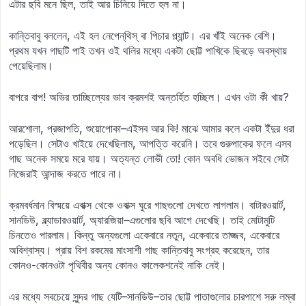
এটার ছবি মনে ছিল, তাই আর চিনিয়ে দিতে হল না।
কান্তিবাবু বললেন, এই হল নেপেন্‌থিস্‌ বা পিচার প্ল্যান্ট। এর খাঁই অনেক বেশি।
প্রথম যখন গাছটি পাই তখন ওই থলির মধ্যে একটা ছোট্ট পাখিকে ছিবড়ে অবস্থায়
পেয়েছিলাম।
বাপরে বাপ! অভির তাচ্ছিল্যের ভাব ক্রমশই অন্তর্হিত হচ্ছিল। এখন ওটা কী খায়?
আরশোলা, প্রজাপতি, শুয়োপোকা–এইসব আর কি! মাঝে আমার কলে একটা ইঁদুর ধরা
পড়েছিল। সেটাও খাইয়ে দেখেছিলাম, আপত্তি করেনি। তবে গুরুপাকের ফলে এসব
গাছ অনেক সময়ে মরে যায়। অত্যন্ত লোভী তো! কোন অবধি ভোজন সইবে সেটা
নিজেরাই আন্দাজ করতে পারে না।
ক্রমবর্ধমান বিস্ময়ে এবাক্স থেকে ওবাক্স ঘুরে গাছগুলো দেখতে লাগলাম। বাটারওয়ার্ট,
সানডিউ, ব্ল্যাডারওয়ার্ট, অ্যারজিয়া–এগুলোর ছবি আগে দেখেছি। তাই মোটামুটি
চিনতেও পারলাম। কিন্তু অন্যগুলো একেবারে নতুন, একেবারে তাজ্জব, একেবারে
অবিশ্বাস্য। প্রায় বিশ রকমের মাংসাশী গাছ কান্তিবাবু সংগ্রহ করেছেন, তার
কোনও-কোনওটা পৃথিবীর অন্য কোনও কালেকশনেই নাকি নেই।
এর মধ্যে সবচেয়ে সুন্দর গাছ যেটি–সানডিউ–তার ছোট্ট পাতাগুলোর চারপাশে সরু লম্বা