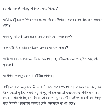
তোমার বন্দুকটা আছে, না বিদেয় করে দিয়েছ?
আমি একটু চমকে গিয়ে ভদ্রলোকের দিকে চাইলাম। বন্দুকের কথা জিজ্ঞেস করছেন
কেন?
বললাম, আছে। তবে মরচে ধরেছে বোধহয়; কিন্তু কেন?
কাল ওটা নিয়ে আমার বাড়িতে একবার আসতে পারবে?
আমি আবার ভদ্রলোকের দিকে চাইলাম। না, রসিকতার কোনও ইঙ্গিত নেই তাঁর
দৃষ্টিতে।
অবিশ্যি কেবল বন্দুক না। টোটাও লাগবে।
কান্তিবাবুর এ অনুরোধে কী বলব চট করে ভেবে পেলাম না। একবার মনে হল, কথা
শুনে হয়তো বুঝতে পারছি না, কিন্তু আসলে হয়তো ভদ্রলোকের মাথাখারাপ হয়ে
গেছে। খামখেয়ালি, সে বিষয়ে তো কোনও সন্দেহ নেই। নইলে আর জীবন বিপন্ন
করে উদ্ভট গাছপালার উদ্দেশে কেউ বনবাদাড়ে ধাওয়া করে?