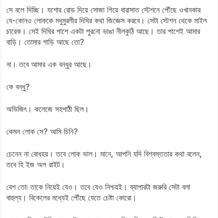
সে বলে দিচ্ছি। যশোর রোড দিয়ে সোজা গিয়ে বারাসাত স্টেশনে পৌঁছে ওখানকার
যে-কোনও লোককে মধুমুরলীর দিঘির কথা জিজ্ঞেস করবে। সেটা স্টেশন থেকে মাইল
চারেক। সেই দিঘির পাশে একটা পুরনো ভাঙা নীলকুঠি আছে। তার পাশেই আমার
বাড়ি। তোমার গাড়ি আছে তো?
না। তবে আমার এক বন্ধুর আছে।
কে বন্ধু?
অভিজিৎ। কলেজে সহপাঠী ছিল।
কেমন লোক সে? আমি চিনি?
চেনেন না বোধহয়। তবে লোক ভাল। মানে, আপনি যদি বিশ্বস্ততার কথা বলেন,
তবে হি ইজ অল রাইট।
বেশ তো৷ তাকে নিয়েই যেও। তবে যেও নিশ্চয়ই। ব্যাপারটা জরুরি সেটা বলা
বাহুল্য। বিকেলের মধ্যেই পৌঁছে যেতে চেষ্টা কোরো।