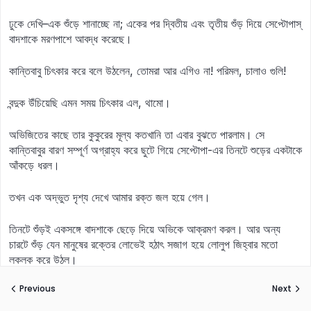
ঢুকে দেখি–এক শুঁড়ে শানাচ্ছে না; একের পর দ্বিতীয় এবং তৃতীয় শুঁড় দিয়ে সেপ্টোপাস্
বাদশাকে মরণপাশে আবদ্ধ করেছে।
কান্তিবাবু চিৎকার করে বলে উঠলেন, তোমরা আর এগিও না! পরিমল, চালাও গুলি!
বন্দুক উঁচিয়েছি এমন সময় চিৎকার এল, থামো।
অভিজিতের কাছে তার কুকুরের মূল্য কতখানি তা এবার বুঝতে পারলাম। সে
কান্তিবাবুর বারণ সম্পূর্ণ অগ্রাহ্য করে ছুটে গিয়ে সেপ্টোপা-এর তিনটে শুড়ের একটাকে
আঁকড়ে ধরল।
তখন এক অদ্ভুত দৃশ্য দেখে আমার রক্ত জল হয়ে গেল।
তিনটে শুঁড়ই একসঙ্গে বাদশাকে ছেড়ে দিয়ে অভিকে আক্রমণ করল। আর অন্য
চারটে শুঁড় যেন মানুষের রক্তের লোভেই হঠাৎ সজাগ হয়ে লোলুপ জিহ্বার মতো
লকলক করে উঠল।
Previous
Next
কান্তিবাবু আবার বললেন, চালাও–চালাও গুলি! ওই যে মাথা।