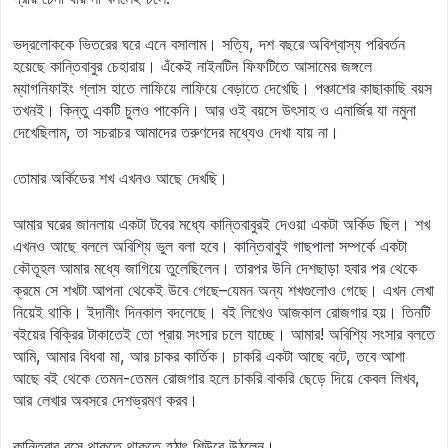
ভদ্রলোককে ভিতরের ঘরে এনে বসালাম। সত্যি, দশ বছরে অবিশ্বাস্য পরিবর্তন
হয়েছে কান্তিবাবুর চেহারায়। এঁকেই নাইনটিন ফিফটিতে আসামের জঙ্গলে
ম্যাগনিফাইং গ্লাস হাতে লাফিয়ে লাফিয়ে বেড়াতে দেখেছি। পঞ্চাশের কাছাকাছি বয়স
তখনই। কিন্তু একটি চুলও পাকেনি। আর ওই বয়সে উৎসাহ ও এনার্জির যা নমুনা
দেখেছিলাম, তা সচরাচর আমাদের তরুণদের মধ্যেও দেখা যায় না।
তোমার অর্কিডের শখ এখনও আছে দেখছি।
আমার ঘরের জানলায় একটা টবের মধ্যে কান্তিবাবুরই দেওয়া একটা অর্কিড ছিল। শখ
এখনও আছে বললে অবিশ্যি ভুল বলা হবে। কান্তিবাবুই গাছপালা সম্পর্কে একটা
কৌতূহল আমার মধ্যে জাগিয়ে তুলেছিলেন। তারপর উনি দেশছাড়া হবার পর থেকে
ক্রমে সে শখটা আপনা থেকেই উবে গেছে–যেমন অন্য শখগুলোও গেছে। এখন লেখা
নিয়েই থাকি। ইদানীং দিনকাল বদলেছে। বই লিখেও আজকাল রোজগার হয়। তিনটি
বইয়ের বিক্রির টাকাতেই তো প্রায় সংসার চলে যাচ্ছে। আমার! অবিশ্যি সংসার বলতে
আমি, আমার বিধবা মা, আর চাকর কার্তিক। চাকরি একটা আছে বটে, তবে আশা
আছে বই থেকে তেমন-তেমন রোজগার হলে চাকরি বাকরি ছেড়ে দিয়ে কেবল লিখব,
আর লেখার অবসরে দেশভ্রমণ করব।
কান্তিবাবু বসে থাকতে থাকতে হঠাৎ শিউরে উঠলেন।