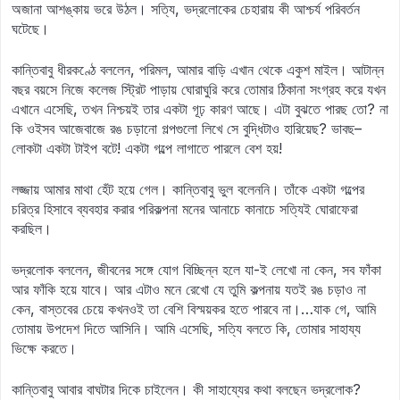
অজানা আশঙ্কায় ভরে উঠল। সত্যি, ভদ্রলোকের চেহারায় কী আশ্চর্য পরিবর্তন
ঘটেছে।
কান্তিবাবু ধীরকণ্ঠে বললেন, পরিমল, আমার বাড়ি এখান থেকে একুশ মাইল। আটান্ন
বছর বয়সে নিজে কলেজ স্ট্রিট পাড়ায় ঘোরাঘুরি করে তোমার ঠিকানা সংগ্রহ করে যখন
এখানে এসেছি, তখন নিশ্চয়ই তার একটা গূঢ় কারণ আছে। এটা বুঝতে পারছ তো? না
কি ওইসব আজেবাজে রঙ চড়ানো গল্পগুলো লিখে সে বুদ্ধিটাও হারিয়েছ? ভাবছ–
লোকটা একটা টাইপ বটে! একটা গল্পে লাগাতে পারলে বেশ হয়!
লজ্জায় আমার মাথা হেঁট হয়ে গেল। কান্তিবাবু ভুল বলেননি। তাঁকে একটা গল্পের
চরিত্র হিসাবে ব্যবহার করার পরিকল্পনা মনের আনাচে কানাচে সত্যিই ঘোরাফেরা
করছিল।
ভদ্রলোক বললেন, জীবনের সঙ্গে যোগ বিচ্ছিন্ন হলে যা-ই লেখো না কেন, সব ফাঁকা
আর ফাঁকি হয়ে যাবে। আর এটাও মনে রেখো যে তুমি কল্পনায় যতই রঙ চড়াও না
কেন, বাস্তবের চেয়ে কখনওই তা বেশি বিস্ময়কর হতে পারবে না।…যাক গে, আমি
তোমায় উপদেশ দিতে আসিনি। আমি এসেছি, সত্যি বলতে কি, তোমার সাহায্য
ভিক্ষে করতে।
কান্তিবাবু আবার বাঘটার দিকে চাইলেন। কী সাহায্যের কথা বলছেন ভদ্রলোক?