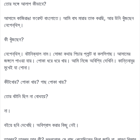
তোর সঙ্গে আলাপ কীভাবে?
আসামে কাজিরাঙা ফরেস্ট বাংলোতে। আমি বাঘ মারার তাক করছি, আর উনি খুঁজছেন
নেপেন্‌থিস্‌।
কী খুঁজছেন?
নেপেন্‌থিস্‌। বটানিক্যাল নাম। সোজা কথায় পিচার প্লান্ট বা কলসিগাছ। আসামের
জঙ্গলে পাওয়া যায়। পোকা ধরে ধরে খায়। আমি নিজে অবিশ্যি দেখিনি। কান্তিবাবুর
মুখেই যা শোনা।
কীটখোর? পোকা খায়? গাছ পোকা খায়?
তোর বটানি ছিল না বোধহয়?
না।
বইয়ে ছবি দেখেছি। অবিশ্বাস করার কিছু নেই।
তারপর? তারপর আর কী? ভদ্রলোক সে গাছ পেয়েছিলেন কিনা জানি না, কারণ শিকার