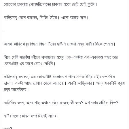
বোতলের ঢাকনায় গোলমরিচদানের ঢাকনার মতো ছোট ছোট ফুটো।
কান্তিবাবু হেসে বললেন, ফিডিং টাইম। এসো আমার সঙ্গে।
.
আমরা কান্তিবাবুর পিছন পিছন টিনের ছাউনি দেওয়া লম্বা ঘরটার দিকে গেলাম।
গিয়ে দেখি সারবাঁধা কাঁচের বাক্সগুলোর মধ্যে এক-একটায় এক-একরকম গাছ; তার
কোনওটাই এর আগে চোখে দেখিনি।
কান্তিবাবু বললেন, এর কোনওটাই বাংলাদেশে পাবে না–অবিশ্যি ওই নেপেনথিস
ছাড়া। একটা আছে নেপাল থেকে আনানো। একটা আফ্রিকার। অন্য সবকটাই প্রায়
মধ্য আমেরিকার।
অভিজিৎ বলল, এসব গাছ এখানে বেঁচে রয়েছে কী করে? এখানকার মাটিতে কি–?
মাটির সঙ্গে কোনও সম্পর্ক নেই এদের।