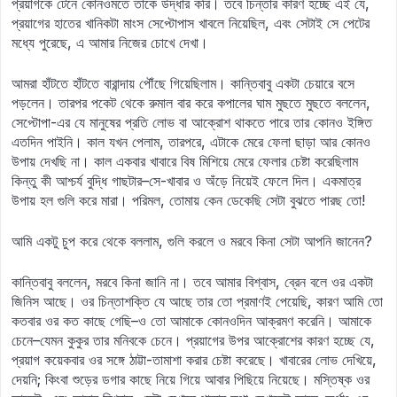
প্রয়াগকে টেনে কোনওমতে তাকে উদ্ধার করি। তবে চিন্তার কারণ হচ্ছে এই যে,
প্রয়াগের হাতের খানিকটা মাংস সেপ্টোপাস খাবলে নিয়েছিল, এবং সেটাই সে পেটের
মধ্যে পুরেছে, এ আমার নিজের চোখে দেখা।
আমরা হাঁটতে হাঁটতে বারান্দায় পৌঁছে গিয়েছিলাম। কান্তিবাবু একটা চেয়ারে বসে
পড়লেন। তারপর পকেট থেকে রুমাল বার করে কপালের ঘাম মুছতে মুছতে বললেন,
সেপ্টোপা-এর যে মানুষের প্রতি লোভ বা আক্রোশ থাকতে পারে তার কোনও ইঙ্গিত
এতদিন পাইনি। কাল যখন পেলাম, তারপরে, এটাকে মেরে ফেলা ছাড়া আর কোনও
উপায় দেখছি না। কাল একবার খাবারে বিষ মিশিয়ে মেরে ফেলার চেষ্টা করেছিলাম
কিন্তু কী আশ্চর্য বুদ্ধি গাছটার–সে-খাবার ও অঁড়ে নিয়েই ফেলে দিল। একমাত্র
উপায় হল গুলি করে মারা। পরিমল, তোমায় কেন ডেকেছি সেটা বুঝতে পারছ তো!
আমি একটু চুপ করে থেকে বললাম, গুলি করলে ও মরবে কিনা সেটা আপনি জানেন?
কান্তিবাবু বললেন, মরবে কিনা জানি না। তবে আমার বিশ্বাস, ব্রেন বলে ওর একটা
জিনিস আছে। ওর চিন্তাশক্তি যে আছে তার তো প্রমাণই পেয়েছি, কারণ আমি তো
কতবার ওর কত কাছে গেছি–ও তো আমাকে কোনওদিন আক্রমণ করেনি। আমাকে
চেনে–যেমন কুকুর তার মনিবকে চেনে। প্রয়াগের উপর আক্রোশের কারণ হচ্ছে যে,
প্রয়াগ কয়েকবার ওর সঙ্গে ঠাট্টা-তামাশা করার চেষ্টা করেছে। খাবারের লোভ দেখিয়ে,
দেয়নি; কিংবা শুড়ের ডগার কাছে নিয়ে গিয়ে আবার পিছিয়ে নিয়েছে। মস্তিষ্ক ওর