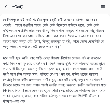
স্পটলাইট
Sign in
Sign up
ছোটনাগপুরের এই ছোট্ট শহরটায় পুজোর ছুটি কাটাতে আমরা আগেও অনেকবার
Sign in
এসেছি। আরো বাঙালীরা আসে; কেউ কেউ নিজেদের বাড়িতে থাকে, কেউ কেউ
বাড়ি-বাংলো-হোটেল ভাড়া করে থাকে, দিন দশেকে অন্তত মাস ছয়েক আয়ু বাড়িয়ে
Don’t have an account?
Sign up
নিয়ে আবার যে-যার জায়গায় ফিরে যায়। বাবা বলেন, ‘আজকাল আর খাবার-দাবার
আগের মতো সস্তা নেই ঠিকই, কিন্তু জলবায়ুটা ত ফ্রী, আরে সেটার কোয়ালিটি যে
পড়ে গেছে সে কথা ত কেউ বলতে পারবে না।’
দলে ভারী হয়ে আসি, তাই গাড়ি-ঘোড়া সিনেমা-থিয়েটার দোকান-পাট না থাকলেও
দশটা দিন দারুণ ফুর্তিতে কেটে যায়। একটা বছরের ছুটির সঙ্গে আরেকটা বছরের ছুটির
তফাত কী জিগ্যেস করলে মুশকিলে পড়তে হবে, কারণ চারবেলা খাওয়া এক—সেই
মুরগী মাংস ডিম অড়হর ডাল, বাড়িতে দোওয়া গরুর দুধ, বাড়ির গাছের জামরুল
পেয়ারা; দিনের রুটিন এক—রাত দশটায় ঘুম, ভোর ছটায় ওঠা, দুপুরে তাস মোনপলি,
Lost your password?
বিকেলে চায়ের পর রাজা পাহাড় অবধি ইভনিং ওয়ক্‌; অন্তত একদিন কালীঝোরার ধারে
Remember me
পিকনিক; দিনে ঝলমলে রোদ আর তুলো পেঁজা মেঘ; রাত্তিরের আকাশের এমাথা থেকে
ওমাথা ছড়ানো ছায়াপথ, কাক শালিক কাঠবেড়াল গুবরে ভোমরা গিরগিটি কাঁচপোকা
কুঁচফল—সব এক।