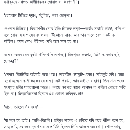
যথাক্রমে নবাগত কালীকিঙ্কর ঘোষাল ও কিরণশশী’।
‘চেহারাটা মিলিয়ে দ্যাখ, স্টুপিড’, বলল ছোড়দা।
দেখলাম মিলিয়ে। কিরণশশীর চেয়ে ইঞ্চি তিনেক লম্বা—অর্থাৎ মাঝারি হাইট, খালি গা
বলে বোঝা যায় গায়ের রং ফরসা, টিকোলো নাক, আর ডান গালে বেশ একটা বড়
আঁচিল। বয়স দেখে পঁচিশের বেশি বলে মনে হয় না।
আমার কেমন যেন বুকটা খালি-খালি লাগছে। জিগ্যেস করলাম, ‘এটা কবেকার ছবি,
ছোড়দা?’
‘সেপাই মিউটিনির আটষট্টি বছর পরে। নাইনটীন টোয়েন্টি-ফোর। সাইলেন্ট ছবি। তার
হিরো হচ্ছেন কালীকিঙ্কর ঘোষাল। এই প্রথম, আর এই শেষ ছবি। তিন মাস পরের
সংখ্যায় ছবির সমালোচনা আছে। বলছে নবাগত নায়ক আগমন না করিলে কোনো ক্ষতি
ছিল না। চিত্রাভিনেতা হিসাবে এঁর কোনো ভবিষ্যৎ নাই।’
‘মানে, তাহলে ওঁর বয়স’—
‘যা মনে হয় তাই। আশি-বিরাশি। চব্বিশ সালের এ ছবিতে যদি বছর পঁচিশ বয়স হয়,
তাহলে হিসেব করে দ্যাখ ওর সঙ্গে যিনি ছিলেন তিনি আসলে ওর বৌ। গোপেনবাবু,