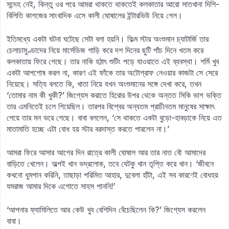
সন্দেহ নেই, কিন্তু ওর পরে আমরা থাকতে থাকতেই কলকাতার আরো সাতখানা দিশি-
বিলিতি কাগজের সাংবাদিক এসে কালী ঘোষালের ইন্টারভিউ নিয়ে গেল।
ইতিমধ্যে একটা ঘটনা ঘটেছে সেটা বলা হয়নি। ফিল্ম স্টার অংশুমান চ্যাটার্জি তার
চেলাচামুণ্ডাদের নিয়ে মার্সেডিজ গাড়ি করে দশ দিনের ছুটি পাঁচ দিনে খতম করে
কলকাতায় ফিরে গেছে। তার নাকি হঠাৎ শুটিং পড়ে যাওয়াতে এই ব্যবস্থা। শর্মি খুব
একটা আপশোষ করল না, কারণ এই ফাঁকে তার অটোগ্রাফ নেওয়ার কাজটা সে সেরে
নিয়েছে। সত্যি বলতে কি, খাতা নিয়ে যখন অংশুমানের সঙ্গে দেখা করে, তখন
‘তোমার নাম কী খুকী?’ জিগ্যেস করাতে হিরোর উপর থেকে অন্তত সিকি ভাগ ভক্তি
তার এমনিতেই চলে গিয়েছিল। তারপর বিশ্বের অন্যতম প্রাচীনতম মানুষের সাক্ষাৎ
পেয়ে তার মন ভরে গেছে। বাবা বললেন, ‘সে থাকতে একটা বুড়ো-হাবড়াকে নিয়ে এত
মাতামাতি হচ্ছে এটা বোধ হয় স্টার বরদাস্ত করতে পারলেন না।’
আমরা ফিরে আসার আগের দিন রাত্রে কালী ঘোষাল আর তার নাত বৌ আমাদের
বাড়িতে খেলেন। অল্পই খান ভদ্রলোক, তবে যেটকু খান তৃপ্তি করে খান। ‘জীবনে
কখনো ধুমপান করিনি, তাছাড়া পরিমিত আহার, দুবেলা হাঁটা, এই সব কারণেই বোধহয়
যমরাজ আমার দিকে এগোতে সাহস পাননি!’
‘আপনার ফ্যামিলিতে আর কেউ খুব বেশিদিন বেঁচেছিলেন কি?’ জিগ্যেস করলেন
বাবা।