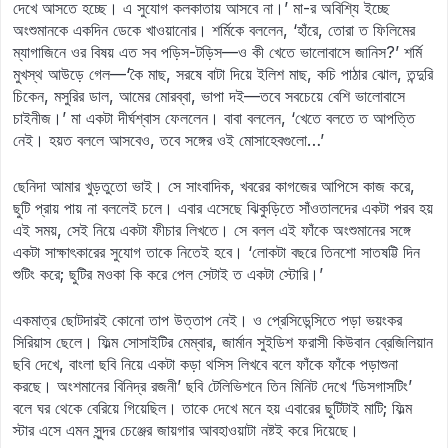
দেখে আসতে হচ্ছে। এ সুযোগ কলকাতায় আসবে না।’ মা-র অবিশ্যি ইচ্ছে
অংশুমানকে একদিন ডেকে খাওয়ানোর। শর্মিকে বললেন, ‘হাঁরে, তোরা ত ফিলিমের
ম্যাগাজিনে ওর বিষয় এত সব পড়িস-টড়িস—ও কী খেতে ভালোবাসে জানিস?’ শর্মি
মুখস্থ আউড়ে গেল—‘কৈ মাছ, সরষে বাটা দিয়ে ইলিশ মাছ, কচি পাঠার ঝোল, তন্দুরি
চিকেন, মসুরির ডাল, আমের মোরব্বা, ভাপা দই—তবে সবচেয়ে বেশি ভালোবাসে
চাইনীজ।’ মা একটা দীর্ঘশ্বাস ফেললেন। বাবা বললেন, ‘খেতে বলতে ত আপত্তি
নেই। হয়ত বললে আসবেও, তবে সঙ্গের ওই মোসাহেবগুলো…’
ছেনিদা আমার খুড়তুতো ভাই। সে সাংবাদিক, খবরের কাগজের আপিসে কাজ করে,
ছুটি প্রায় পায় না বললেই চলে। এবার এসেছে ঝিকুড়িতে সাঁওতালদের একটা পরব হয়
এই সময়, সেই নিয়ে একটা ফীচার লিখতে। সে বলল এই ফাঁকে অংশুমানের সঙ্গে
একটা সাক্ষাৎকারের সুযোগ তাকে নিতেই হবে। ‘লোকটা বছরে তিনশো সাতষট্টি দিন
শুটিং করে; ছুটির মওকা কি করে পেল সেটাই ত একটা স্টোরি।’
একমাত্র ছোটদারই কোনো তাপ উত্তাপ নেই। ও প্রেসিডেন্সিতে পড়া ভয়ংকর
সিরিয়াস ছেলে। ফিল্ম সোসাইটির মেম্বার, জার্মান সুইডিশ ফরাসী কিউবান ব্রেজিলিয়ান
ছবি দেখে, বাংলা ছবি নিয়ে একটা কড়া থসিস লিখবে বলে ফাঁকে ফাঁকে পড়াশুনা
করছে। অংশমানের বিনিদ্র রজনী’ ছবি টেলিভিশনে তিন মিনিট দেখে ‘ডিসগাসটিং’
বলে ঘর থেকে বেরিয়ে গিয়েছিল। তাকে দেখে মনে হয় এবারের ছুটিটাই মাটি; ফিল্ম
স্টার এসে এমন সুন্দর চেঞ্জের জায়গার আবহাওয়াটা নষ্টই করে দিয়েছে।