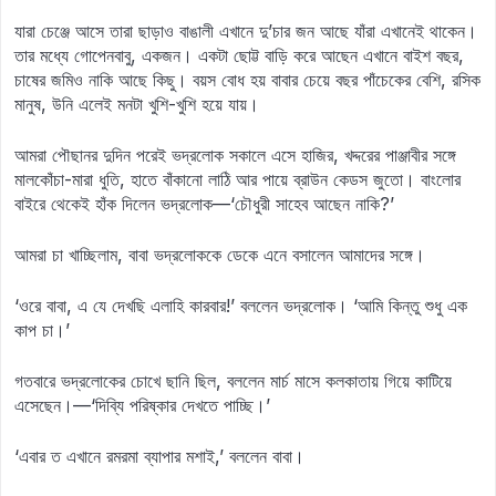
যারা চেঞ্জে আসে তারা ছাড়াও বাঙালী এখানে দু’চার জন আছে যাঁরা এখানেই থাকেন।
তার মধ্যে গোপেনবাবু, একজন। একটা ছোট্ট বাড়ি করে আছেন এখানে বাইশ বছর,
চাষের জমিও নাকি আছে কিছু। বয়স বোধ হয় বাবার চেয়ে বছর পাঁচেকের বেশি, রসিক
মানুষ, উনি এলেই মনটা খুশি-খুশি হয়ে যায়।
আমরা পৌছানর দুদিন পরেই ভদ্রলোক সকালে এসে হাজির, খদ্দরের পাঞ্জাবীর সঙ্গে
মালকোঁচা-মারা ধুতি, হাতে বাঁকানো লাঠি আর পায়ে ব্রাউন কেডস জুতো। বাংলোর
বাইরে থেকেই হাঁক দিলেন ভদ্রলোক—‘চৌধুরী সাহেব আছেন নাকি?’
আমরা চা খাচ্ছিলাম, বাবা ভদ্রলোককে ডেকে এনে বসালেন আমাদের সঙ্গে।
‘ওরে বাবা, এ যে দেখছি এলাহি কারবার!’ বললেন ভদ্রলোক। ‘আমি কিন্তু শুধু এক
কাপ চা।’
গতবারে ভদ্রলোকের চোখে ছানি ছিল, বললেন মার্চ মাসে কলকাতায় গিয়ে কাটিয়ে
এসেছেন।—‘দিব্যি পরিষ্কার দেখতে পাচ্ছি।’
‘এবার ত এখানে রমরমা ব্যাপার মশাই,’ বললেন বাবা।