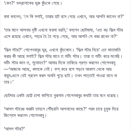
‘কেন?’ ভদ্রলোকের ভুরু কুঁচকে গেছে।
বাবা বললেন, ‘সে কি মশাই, তারার হাট বসে গেছে এখানে, আর আপনি জানেন না?’
‘তার মানে আপনার দৃষ্টি এখনো ফরসা হয়নি,’ বললেন ছোটমামা, ‘এত বড় ফিল্ম স্টার
এসে রয়েছে এখানে, শহরে হৈ হৈ পড়ে গেছে, আর আপনি সে খবর রাখেন না?’
‘ফিল্ম স্টার?’ গোপেনবাবুর ভুর, এখনো কুঁচকোন। ‘ফিল্ম স্টার নিয়ে’ এত মাতামাতি
করার কী আছে মশাই? ফিল্ম স্টার মানে ত শুটিং স্টার। তারা ত শুটিং করে শুনেছি।
শুটিং স্টার জান ত, সুমোহন?’ আমার দিকে তাকিয়ে প্রশ্ন করলেন গোপেনবাবু
—‘আজকে আছে, কালকে নেই। ফস্‌ করে খসে পড়বে আকাশ থেকে আর
বায়ুমণ্ডলে যেই প্রবেশ করল অমনি পুড়ে ছাই। তখন পাত্তাই পাওয়া যাবে না
তার।’
ছোটদার একটা ছোট্ট চাপা কাশিতে বুঝলাম গোপেনবাবুর কথাটা তার মনে ধরেছে।
‘আসল স্টারের খবরটা তাহলে পৌঁছয়নি আপনাদের কাছে?’ গরম চায়ে চুমুক দিয়ে
জিগ্যেস করলেন গোপেনবাবু।
‘আসল স্টার?’