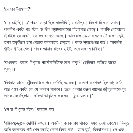
‘ঘোড়ার ট্রাম—?’
‘ঢের চড়িছি। দু’ পয়সা ভাড়া ছিল লালদীঘি টু ভবানীপুর। রিকশা ছিল না তখন।
পালকির একটা বড় স্ট্যাণ্ড ছিল শ্যামবাজারের পাঁচমাথার মোড়ে। পালকি বেহারাদের
স্ট্রাইক হয় একটা, সে কথাও মনে আছে। আজকাল যেমন রাস্তাঘাটে কাক-চড়ুই,
তখন হাড়গিলে চরে বেড়াত কলকাতার রাস্তায়। বলত স্ক্যাভেঞ্জার বার্ড। আবর্জনা
খুঁটিয়ে খুঁটিয়ে খেত। প্রায় আমার কাঁধের হাইট, তবে একদম নিরীহ।’
‘তখনকার কোনো বিখ্যাত পার্সোনালিটিকে মনে পড়ে?’ ছেনিদাই চালিয়ে যাচ্ছে
প্রশ্ন।
‘বিখ্যাত মানে, রবীন্দ্রনাথকে পরে দেখিছি অনেক। আলাপ অবশ্যই ছিল না; আমি
আর এমন একটা কে যে আলাপ থাকবে। তবে একবার তরুণ বয়সের রবীন্দ্রনাথকে দূর
থেকে দেখেছিলাম। কবিতা আবৃত্তি করলেন। হিন্দু মেলায়।’
‘সে ত বিখ্যাত ঘটনা!’ বললেন বাবা।
‘বঙ্কিমচন্দ্রকে দেখিনি কখনো। একটানা কলকাতায় থাকলে হয়ত দেখা পেতুম। কিন্তু
আমি কলেজের পাঠ শেষ করেই দেশে ফিরে যাই। তবে হ্যাঁ, বিদ্যাসাগর। সে এক