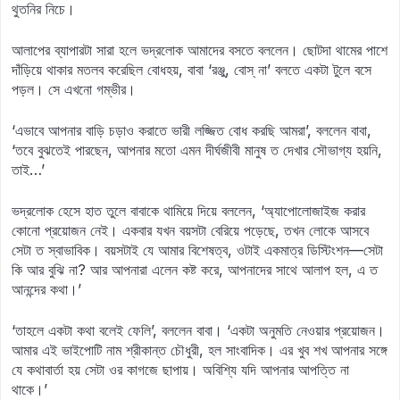
থুতনির নিচে।
আলাপের ব্যাপারটা সারা হলে ভদ্রলোক আমাদের বসতে বললেন। ছোটদা থামের পাশে
দাঁড়িয়ে থাকার মতলব করেছিল বোধহয়, বাবা ‘রঞ্জু, বোস্‌ না’ বলতে একটা টুলে বসে
পড়ল। সে এখনো গম্ভীর।
‘এভাবে আপনার বাড়ি চড়াও করাতে ভারী লজ্জিত বোধ করছি আমরা’, বললেন বাবা,
‘তবে বুঝতেই পারছেন, আপনার মতো এমন দীর্ঘজীবী মানুষ ত দেখার সৌভাগ্য হয়নি,
তাই…’
ভদ্রলোক হেসে হাত তুলে বাবাকে থামিয়ে দিয়ে বললেন, ‘অ্যাপোলোজাইজ করার
কোনো প্রয়োজন নেই। একবার যখন বয়সটা বেরিয়ে পড়েছে, তখন লোকে আসবে
সেটা ত স্বাভাবিক। বয়সটাই যে আমার বিশেষত্ব, ওটাই একমাত্র ডিস্টিংশন—সেটা
কি আর বুঝি না? আর আপনারা এলেন কষ্ট করে, আপনাদের সাথে আলাপ হল, এ ত
আনন্দের কথা।’
‘তাহলে একটা কথা বলেই ফেলি’, বললেন বাবা। ‘একটা অনুমতি নেওয়ার প্রয়োজন।
আমার এই ভাইপোটি নাম শ্রীকান্ত চৌধুরী, হল সাংবাদিক। এর খুব শখ আপনার সঙ্গে
যে কথাবার্তা হয় সেটা ওর কাগজে ছাপায়। অবিশ্যি যদি আপনার আপত্তি না
থাকে।’