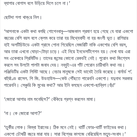
ব্যাপার বোগাস বলে উড়িয়ে দিলে চলে না।’
ছোটদা গলা খাক্‌রে নিল।
‘আপনাকে একটা কথা বলছি গোপেনবাবু—আজকাল প্রমাণ হয়ে গেছে যে যারা একশো
বছরের বেশি বয়স বলে ক্লেম করে তারা হয় মিথ্যেবাদী না হয় জংলী ভূত। রাশিয়ার
হাই অলটিচিউডে একটা গ্রামে শোনা গিয়েছিল মেজরিটি নাকি একশোর বেশি বয়স,
আর তারা এখনো ঘোড়া-টোড়া চড়ে। এই নিয়ে ইনভেসটিগেশন হয়। দেখা যায় এরা
সব একেবারে প্রিমিটিভ। তাদের জন্মের কোনো রেকর্ডই নেই। পুরোন কথা জিগ্যেস
করলে সব উলটো পালটা জবাব দেয়। নব্বুই-এর গাঁট পেরোন চাট্টিখানি কথা নয়।
লঞ্জিভিটির একটা লিমিট আছে। নেচার মানুষকে সেই ভাবেই তৈরি করেছে। বার্নার্ড শ’.
বার্ট্রাণ্ড রাসেল. পি জি. উডহাউস—কেউ পৌঁছতে পারেননি একশো। যদুনাথ সরকার
পারেননি। সেঞ্চুরি কি মুখের কথা? আর ইনি বলছেন একশো-ছাব্বিশ।হুঁঃ!’
‘জোরো আগার নাম শুনেছিস?’ খেঁকিয়ে প্রশ্ন করলেন মামা।
‘না। কে জোরো আগা?’
‘তুর্কীর লোক। কিম্বা ইরানের। ঠিক মনে নেই। থার্টি ফোর-থার্টি ফাইভের কথা।
একশো চৌষট্টি বছরে মারা যায়। সারা বিশ্বের কাগজে বেরিয়েছিল মত্যু-সংবাদ।’