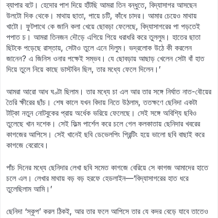
ব্যাপার বটে। হেদোর পাশ দিয়ে হাঁটছি আমরা তিন বন্ধুতে, বিদ্যাসাগর আসছেন
উলটো দিক থেকে। মাথায় ছাতা, পায়ে চটি, কাঁধে চাদর। আমার চেয়েও মাথায়
খাটো। ফুটপাথে কে জানি কলা খেয়ে ছোবড়া ফেলেছে, বিদ্যাসাগরের পা পড়তেই
পপাত চ। আমরা তিনজন দৌড়ে এগিয়ে গিয়ে ধরাধরি করে তুললুম। হাতের ছাতা
ছিটকে পড়েছে রাস্তায়, সেটাও তুলে এনে দিলুম। ভদ্রলোক উঠে কী করলেন
জানেন? এ জিনিস ওনার পক্ষেই সম্ভব। যে ছোবড়ায় আছাড় খেলেন সেটা বাঁ হাত
দিয়ে তুলে নিয়ে কাছে ডাস্টবিন ছিল, তার মধ্যে ফেলে দিলেন।’
আমরা আরো আধ ঘণ্টা ছিলাম। তার মধ্যে চা এল আর তার সঙ্গে নির্ঘাত নাত-বৌয়ের
তৈরি ক্ষীরের ছাঁচ। শেষ কালে যখন বিদায় নিতে উঠলাম, ততক্ষণে ছেনিদা একটা
টাট্‌কা নতুন নোটবুকের প্রায় অর্ধেক ভরিয়ে ফেলেছে। সেই সঙ্গে অবিশ্যি ছবিও
তুলেছে খান দশেক। সেই ফিল্ম পার্শেল করে চলে গেল কলকাতায় ছেনিদার খবরের
কাগজের আপিসে। সেই খানেই ছবি ডেভেলপিং প্রিন্টিং হয়ে ভালো ছবি বাছাই করে
কাগজে বেরোবে।
পাঁচ দিনের মধ্যে ছেনিদার লেখা ছবি সমেত কাগজে বেরিয়ে সে কাগজ আমাদের হাতে
চলে এল। লেখার মাথায় বড় বড় হরফে হেডলাইন—‘বিদ্যাসাগরের হাত ধরে
তুলেছিলাম আমি।’
ছেনিদা ‘স্কূপ’ করল ঠিকই, আর তার ফলে আপিসে তার যে কদর বেড়ে যাবে তাতেও