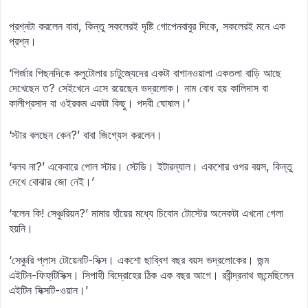
প্রশ্নটা করলেন বাবা, কিন্তু সকলেরই দৃষ্টি গোপেনবাবুর দিকে, সকলেরই মনে এক
প্রশ্ন।
‘গির্জার পিছনদিকে কলুটোলার চাটুজ্যেদের একটা বাগানওয়ালা একতলা বাড়ি আছে
দেখেছেন ত? সেইখেনে এসে রয়েছেন ভদ্রলোক। নাম বোধ হয় কালিদাস বা
কালীপ্রসাদ বা ওইরকম একটা কিছু। পদবী ঘোষাল।’
‘স্টার বলছেন কেন?’ বাবা জিগ্যেস করলেন।
‘বলব না?’ একেবারে পোল স্টার। স্টেডি। ইটারন্যাল। একশোর ওপর বয়স, কিন্তু
দেখে বোঝার জো নেই।’
‘বলেন কি! সেঞ্চুরিয়ন?’ মামার হাঁয়ের মধ্যে চিবোন টোস্টের অনেকটা এখনো গেলা
হয়নি।
‘সেঞ্চুরি প্লাস টোয়েনটি-সিক্স। একশো ছাব্বিশ বছর বয়স ভদ্রলোকের। জন্ম
এইটিন-ফিফ্‌টিসিক্স। সিপাহী বিদ্রোহের ঠিক এক বছর আগে। রবীন্দ্রনাথ জন্মেছিলেন
এইটিন সিক্সটি-ওয়ান।’