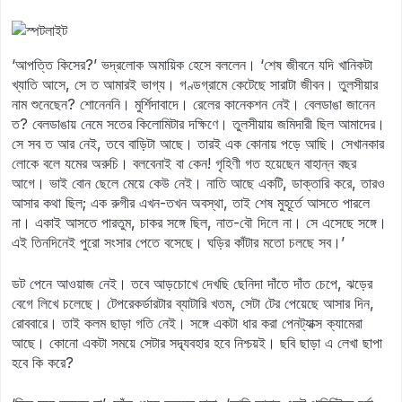
‘আপত্তি কিসের?’ ভদ্রলোক অমায়িক হেসে বললেন। ‘শেষ জীবনে যদি খানিকটা
খ্যাতি আসে, সে ত আমারই ভাগ্য। গণ্ডগ্রামে কেটেছে সারাটা জীবন। তুলসীয়ার
নাম শুনেছেন? শোনেননি। মুর্শিদাবাদে। রেলের কানেকশন নেই। বেলডাঙা জানেন
ত? বেলডাঙায় নেমে সতের কিলোমিটার দক্ষিণে। তুলসীয়ায় জমিদারী ছিল আমাদের।
সে সব ত আর নেই, তবে বাড়িটা আছে। তারই এক কোনায় পড়ে আছি। সেখানকার
লোকে বলে যমের অরুচি। বলবেনাই বা কেন! গৃহিণী গত হয়েছেন বাহান্ন বছর
আগে। ভাই বোন ছেলে মেয়ে কেউ নেই। নাতি আছে একটি, ডাক্তারি করে, তারও
আসার কথা ছিল; এক রুগীর এখন-তখন অবস্থা, তাই শেষ মুহূর্তে আসতে পারলে
না। একাই আসতে পারতুম, চাকর সঙ্গে ছিল, নাত-বৌ দিলে না। সে এসেছে সঙ্গে।
এই তিনদিনেই পুরো সংসার পেতে বসেছে। ঘড়ির কাঁটার মতো চলছে সব।’
ডট পেনে আওয়াজ নেই। তবে আড়চোখে দেখছি ছেনিদা দাঁতে দাঁত চেপে, ঝড়ের
বেগে লিখে চলেছে। টেপরেকর্ডারটার ব্যাটারি খতম, সেটা টের পেয়েছে আসার দিন,
রোববারে। তাই কলম ছাড়া গতি নেই। সঙ্গে একটা ধার করা পেনট্যাক্স ক্যামেরা
আছে। কোনো একটা সময়ে সেটার সদ্ব্যবহার হবে নিশ্চয়ই। ছবি ছাড়া এ লেখা ছাপা
হবে কি করে?