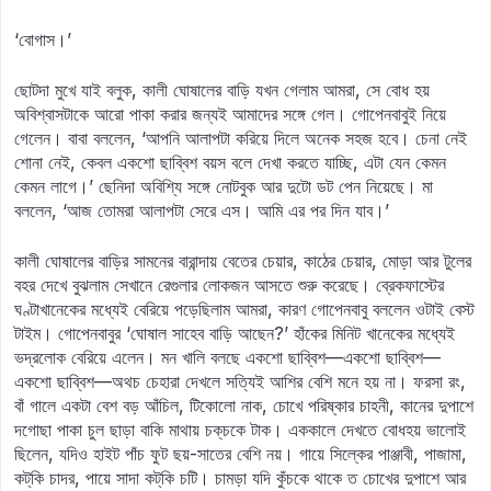
‘বোগাস।’
ছোটদা মুখে যাই বলুক, কালী ঘোষালের বাড়ি যখন গেলাম আমরা, সে বোধ হয়
অবিশ্বাসটাকে আরো পাকা করার জন্যই আমাদের সঙ্গে গেল। গোপেনবাবুই নিয়ে
গেলেন। বাবা বললেন, ‘আপনি আলাপটা করিয়ে দিলে অনেক সহজ হবে। চেনা নেই
শোনা নেই, কেবল একশো ছাব্বিশ বয়স বলে দেখা করতে যাচ্ছি, এটা যেন কেমন
কেমন লাগে।’ ছেনিদা অবিশ্যি সঙ্গে নোটবুক আর দুটো ডট পেন নিয়েছে। মা
বললেন, ‘আজ তোমরা আলাপটা সেরে এস। আমি এর পর দিন যাব।’
কালী ঘোষালের বাড়ির সামনের বারান্দায় বেতের চেয়ার, কাঠের চেয়ার, মোড়া আর টুলের
বহর দেখে বুঝলাম সেখানে রেগুলার লোকজন আসতে শুরু করেছে। ব্রেকফাস্টের
ঘণ্টাখানেকের মধ্যেই বেরিয়ে পড়েছিলাম আমরা, কারণ গোপেনবাবু বললেন ওটাই বেস্ট
টাইম। গোপেনবাবুর ‘ঘোষাল সাহেব বাড়ি আছেন?’ হাঁকের মিনিট খানেকের মধ্যেই
ভদ্রলোক বেরিয়ে এলেন। মন খালি বলছে একশো ছাব্বিশ—একশো ছাব্বিশ—
একশো ছাব্বিশ—অথচ চেহারা দেখলে সত্যিই আশির বেশি মনে হয় না। ফরসা রং,
বাঁ গালে একটা বেশ বড় আঁচিল, টিকোলো নাক, চোখে পরিষ্কার চাহনী, কানের দুপাশে
দগোছা পাকা চুল ছাড়া বাকি মাথায় চক্‌চকে টাক। এককালে দেখতে বোধহয় ভালোই
ছিলেন, যদিও হাইট পাঁচ ফুট ছয়-সাতের বেশি নয়। গায়ে সিল্কের পাঞ্জাবী, পাজামা,
কট্‌কি চাদর, পায়ে সাদা কট্‌কি চটি। চামড়া যদি কুঁচকে থাকে ত চোখের দুপাশে আর