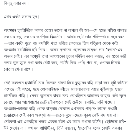
কিন্তু এবার নয়।
এবার একটা তফাত হল।
অংশুমান চ্যাটার্জিকে আমার তেমন ভালো না লাগলে কী হল—সে হচ্ছে পশ্চিম বাংলার
সবচেয়ে বড়, সবচেয়ে জনপ্রিয় ফিল্মস্টার। আমার ছোট বোন শর্মি—বারো বছর বয়স
—তার একটা পুরো বড় বঙ্গলিপি খাতা ভরিয়ে ফেলেছে ফিল্ম পত্রিকা থেকে কাটা
অংশুমান চ্যাটার্জির ছবি দিয়ে। আমার ক্লাসের ছেলেদের মধ্যেও তার ‘ফ্যান’-এর
অভাব নেই। এর মধ্যেই তারা অংশুমানের চুলের স্টাইল নকল করছে, ওর মতো ভারী
গলায় ভুরু তুলে কথা বলার চেষ্টা করে, শার্টের নিচে গেঞ্জি পরে না, ওপরের তিনটে
বোতাম খোলা রাখে।
সেই অংশুমান চ্যাটার্জি সঙ্গে তিনজন চামচা নিয়ে কুন্ডুদের বাড়ি ভাড়া করে ছুটি কাটাতে
এসেছে এই শহরে, সঙ্গে পোলারাইজড কাঁচের জানালাওয়ালা এয়ার কন্ডিশন্‌ড হলদে
মার্সেডিজ গাড়ি। সেবার আন্দামান যাবার সময় দেখেছিলাম আমাদের জাহাজ ঢেউ তুলে
চলেছে আর আশেপাশের ছোট নৌকাগুলো সেই ঢেউয়ে নাকানিচোবানি খাচ্ছে।
অংশুমান-জাহাজ বাড়ি থেকে রাস্তায় বেরোলে এখানকার পান্‌সে-নৌকো বাঙালী
চেঞ্জারদের সেই রকম অবস্থা হয়—ছেলে-বুড়ো-মেয়ে-পুরুষ কেউ বাদ যায় না।
মোটকথা এই একরত্তি শহরে এরকম ঘটনা এর আগে কখনো ঘটেনি। ছোটমামা ছবি-
টবি দেখেন না। শখ হল পামিস্ট্রির, তিনি বললেন, ‘ছেলেটার যশের রেখাটা একবার