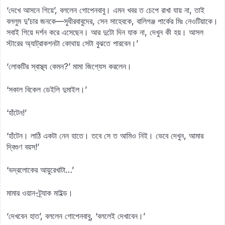
‘দেখে আসনে গিয়ে’, বললেন গোপেনবাবু। এমন খবর ত চেপে রাখা যায় না, তাই
বললুম দু’চার জনকে—সুধীরবাবুদের, সেন সাহেবকে, বালিগঞ্জ পার্কের মিঃ নেওটিয়াকে।
সবাই গিয়ে দর্শন করে এসেছেন। আর দুটো দিন যাক না, দেখুন কী হয়। আসল
স্টারের অ্যাট্রাকশনটা কোথায় সেটা বুঝতে পারবেন।’
‘লোকটির স্বাস্থ্য কেমন?’ মামা জিগ্যেস করলেন।
‘সকাল বিকেল ডেইলি দুমাইল।’
‘হাঁটেন!’
‘হাঁটেন। লাঠি একটা নেন হাতে। তবে সে ত আমিও নিই। ভেবে দেখুন, আমার
দ্বিগুণ বয়স!’
‘ভদ্রলোকের আয়ুরেখাটা…’
মামার ওয়ান-ট্র্যাক মাইল্ড।
‘দেখবেন হাত’, বললেন গোপেনবাবু, ‘বললেই দেখাবেন।’