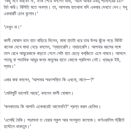
‘কিছু মনে করবেন না’, ফাঁক পেয়ে বললেন মামা, ‘আমি আবার একটু পামিস্ট্রির চর্চা-
টর্চা করি। বিলিতি মতে অবশ্য। তা, আপনার হাতখানা যদি একবার দেখতে দেন। শুধু
একবারটি চোখ বুলোব।’
‘দেখুন না।’
কালী ঘোষাল ডান হাত বাড়িয়ে দিলেন, মামা হাতটা ধরে তার উপর ঝুঁকে পড়ে মিনিট
খানেক দেখে মাথা নেড়ে বললেন, ‘ন্যাচারেলি। ন্যাচারেলি। আপনার বয়সের সঙ্গে
তাল রেখে আয়ুরেখাকে বাড়তে গেলে সেটা হাত ছেড়ে কব্‌জিতে এসে নামবে। আসলে
শতায়ু বা শতাধিক আয়ুর জন্য মানুষের হাতে কোনো প্রভিশন নেই। থ্যাঙ্ক ইউ,
স্যার।’
এবার বাবা বললেন, ‘আপনার স্মরণশক্তি কি এখনো, মানে—?’
‘মোটামুটি ভালোই আছে’, বললেন কালী ঘোষাল।
‘কলকাতায় কি আপনি একেবারেই আসেননি?’ প্রশ্ন করল ছেনিদা।
‘এসেছি বৈকি। পড়াশুনা ত হেয়ার স্কুল আর সংস্কৃত কলেজে। কর্ণওয়ালিস স্ট্রীটে
হস্টেলে থাকতুম।’