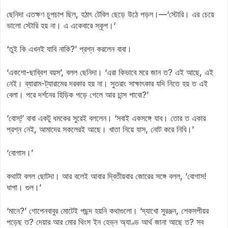
ছেনিদা এতক্ষণ চুপচাপ ছিল, হঠাৎ টেবিল ছেড়ে উঠে পড়ল।—‘স্টোরি। এর চেয়ে
ভালো স্টোরি হয় না। এ একেবারে স্কূপ।‘
‘তুই কি এখনই যাবি নাকি?’ প্রশ্ন করলেন বাবা।
‘একশো-ছাব্বিশ বয়স’, বলল ছেনিদা। ‘এরা কিভাবে মরে জান ত? এই আছে, এই
নেই। ব্যারাম-ট্যারামের দরকার হয় না। সুতরাং সাক্ষাৎকার যদি নিতে হয় ত এই
বেলা। পরে দর্শনের হিড়িক পড়ে গেলে আর চান্স পাবো?’
‘বোস্‌!’ বাবা একটু ধমকের সুরেই বললেন। ‘সবাই একসঙ্গে যাব। তোর ত একার
প্রশ্ন নেই, আমাদের সকলেরই আছে। খাতা নিয়ে যাস, নোট করে নিবি।’
‘বোগাস।’
কথাটা বলল ছোটদা। আর বলেই আবার দ্বিতীয়বার জোরের সঙ্গে বলল, ‘বোগাস!
ধাপা। গুল।’
‘মানে?’ গোপেনবাবুর মোটেই পছন্দ হয়নি কথাগুলো। ‘দ্যাখো সুরঞ্জন, শেকসপীয়র
পড়েছ ত? দেয়ার আর মোর থিংস ইন হেভ্‌ন অ্যাণ্ড আর্থ জানা আছে ত? সব