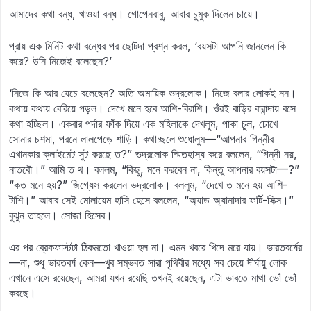
আমাদের কথা বন্ধ, খাওয়া বন্ধ। গোপেনবাবু, আবার চুমুক দিলেন চায়ে।
প্রায় এক মিনিট কথা বন্ধের পর ছোটদা প্রশ্ন করল, ‘বয়সটা আপনি জানলেন কি
করে? উনি নিজেই বলেছেন?’
‘নিজে কি আর যেচে বলেছেন? অতি অমায়িক ভদ্রলোক। নিজে বলার লোকই নন।
কথায় কথায় বেরিয়ে পড়ল। দেখে মনে হবে আশি-বিরাশি। ওঁরই বাড়ির বারান্দায় বসে
কথা হচ্ছিল। একবার পর্দার ফাঁক দিয়ে এক মহিলাকে দেখলুম, পাকা চুল, চোখে
সোনার চশমা, পরনে লালপেড়ে শাড়ি। কথাচ্ছলে শুধোলুম—“আপনার গিন্নীর
এখানকার ক্লাইমেট সুট করছে ত?” ভদ্রলোক স্মিতহাস্য করে বললেন, “গিন্নী নয়,
নাতবৌ।” আমি ত থ। বললম, “কিছু, মনে করবেন না, কিন্তু আপনার বয়সটা—?”
“কত মনে হয়?” জিগ্যেস করলেন ভদ্রলোক। বললুম, “দেখে ত মনে হয় আশি-
টাশি।” আবার সেই মোলায়েম হাসি হেসে বললেন, “অ্যাড অ্যানাদার ফর্টি-সিক্স।”
বুঝুন তাহলে। সোজা হিসেব।
এর পর ব্রেকফাস্টটা ঠিকমতো খাওয়া হল না। এমন খবরে খিদে মরে যায়। ভারতবর্ষের
—না, শুধু ভারতবর্ষ কেন—খুব সম্ভবত সারা পৃথিবীর মধ্যে সব চেয়ে দীর্ঘায়ু লোক
এখানে এসে রয়েছেন, আমরা যখন রয়েছি তখনই রয়েছেন, এটা ভাবতে মাথা ভোঁ ভোঁ
করছে।