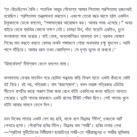
‘তা বেঁচেছিলেন বৈকি। শতাধিক আয়ুর সৌভাগ্য আমার পিতামহ প্রপিতামহ দুজনেরই
হয়েছিল। প্রপিতামহ তন্ত্রসাধনা করতেন। একশো তেরো বছর বয়সে হঠাৎ একদিন
ঠাকুরদাকে ডেকে বললেন, “গঙ্গাযাত্রার আয়োজন কর। আমার সময় এসেছে।” অথচ
বাইরে থেকে ব্যাধির কোনো লক্ষণ নেই। চামড়া টান, দাঁত পড়েনি একটাও, চুলে
যৎসামান্য পাক ধরেছে। যাই হোক, অন্তর্জলিরও ব্যবস্থা হল। হরনাথ ঘোষাল
শিবের নাম করতে করতে কোমর অবধি গঙ্গাজলে শোয়া অবস্থায় চক্ষু মুদলেন। আমি
পাশে দাঁড়িয়ে। আমার বয়স তখন বেয়াল্লিশ। সে দৃশ্য ভুলব না কখনো।’
‘রিমার্কেবল!’ দীর্ঘশ্বাস ফেলে বললেন মামা।
কলকাতায় ফেরার সাতদিন পরে ছোটদা সন্ধ্যায় বাড়ি ফিরল হাতে একটা বাঁধানো মোটা
বই নিয়ে। বই নয়, পত্রিকা। নাম ‘বায়স্কোপ’। বলল নবরঙ্গ পত্রিকার এডিটর
সীতেশ বাগচীর কাছে পঞ্চাশ টাকা জমা রেখে বইটা একদিনের জন্য বাড়িতে আনতে
পেরেছে। দুটো পাতার মাঝখানে একটা বাসের টিকিট গোঁজা ছিল। সেই পাতায় খুলে
বইটা আমার সামনে ফেলে দিল।
ডান দিকের পাতায় একটা বেশ বড় ছবি, যাকে বলে ফিল্মের ‘স্টিল’, চকচকে আর্ট
পেপারে ছাপা। পৌরাণিক ছবির স্টিল। ফিল্মের নাম ‘শবরী’। ছবির তলায় লেখা
—‘প্রতিমা মুভীটোনের নির্মীয়মাণ ছায়াচিত্র শবরী-তে শ্রীরামচন্দ্র ও শবরীর ভূমিকায়