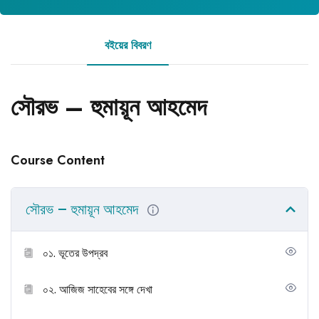
বইয়ের বিবরণ
রিভিউ
সৌরভ – হুমায়ূন আহমেদ
Course Content
সৌরভ – হুমায়ূন আহমেদ
০১. ভূতের উপদ্রব
০২. আজিজ সাহেবের সঙ্গে দেখা