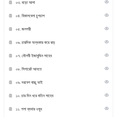
০৩. বড়ো আপা
০৪. বিকালবেলা চুপচাপ
০৫. জলপরী
০৬. চারদিক অন্ধকার করে ঝড়
০৭. মৌলবী ইজাবুদ্দিন সাহেব
০৮. সিগারেট আনতে
০৯. দরবেশ বাচ্চু ভাই
১০. চার দিন ধরে মতিন সাহেব
১১. গলা ব্যথার ওষুধ