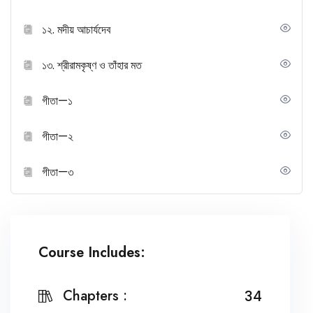
১২. মদীয় আচার্যদেব
১৩. শ্রীরামকৃষ্ণ ও তাঁহার মত
গীতা—১
গীতা—২
গীতা—৩
Course Includes:
Chapters :
34