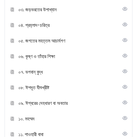
০৩. জড়ভরতের উপাখ্যান
০৪. প্রহ্লাদ-চরিত্র
০৫. জগতের মহত্তম আচার্যগণ
০৬. কৃষ্ণ ও তাঁহার শিক্ষা
০৭. ভগবান্ বুদ্ধ
০৮. ঈশদূত যীশুখ্রীষ্ট
০৯. ঈশ্বরের দেহধারণ বা অবতার
১০. মহম্মদ
১১. পাওহারী বাবা