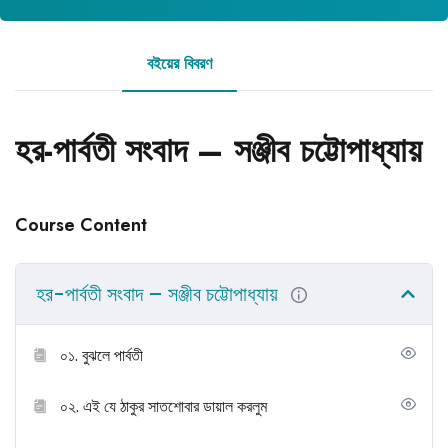
বইয়ের বিবরণ
রিভিউ
হর-পার্বতী সংবাদ – সঞ্জীব চট্টোপাধ্যায়
Course Content
হর-পার্বতী সংবাদ – সঞ্জীব চট্টোপাধ্যায়
০১. বুঝলে পার্বতী
০২. এই যে ঠাকুর সাতশোবার ডায়াল করলুম