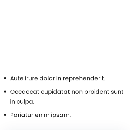
Excepteur sint occaecat cupidatat non
proident sunt in culpa qui officia deserunt
mollit anim id est laborum. Sed ut
perspiciatis unde omnis iste natus error
sit voluptatem accusantium doloremque
laudantium totam rem aperiam.
Aute irure dolor in reprehenderit.
Occaecat cupidatat non proident sunt
in culpa.
Pariatur enim ipsam.