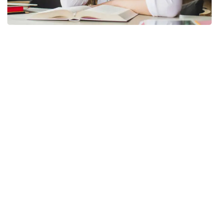
Consectetur adipisicing elit, sed do
eiusmod tempor inc idid unt ut labore et
dolore magna aliqua enim ad minim
veniam, quis nostrud exerec tation
ullamco laboris nis aliquip commodo
consequat. Duis aute irure dolor in
reprehenderit in voluptate velit esse
cillum dolore eu fugiat nulla pariatur
enim ipsam voluptatem quia voluptas sit
aspernatur aut odit aut fugit sed quia
consequuntur magni dolores.