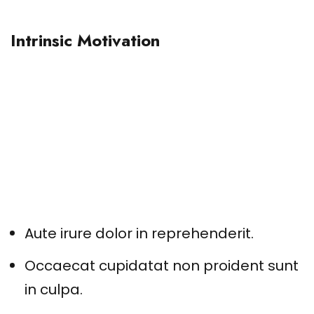
Intrinsic Motivation
Excepteur sint occaecat cupidatat non
proident sunt in culpa qui officia deserunt
mollit anim id est laborum. Sed ut
perspiciatis unde omnis iste natus error
sit voluptatem accusantium doloremque
laudantium totam rem aperiam.
Aute irure dolor in reprehenderit.
Occaecat cupidatat non proident sunt
in culpa.