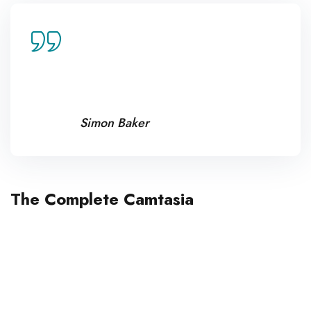
Lorem ipsum dolor amet con
sectur elitadicing elit sed do
usmod tempor uincididunt enim
minim veniam nostrud.
Simon Baker
The Complete Camtasia
Excepteur sint occaecat cupidatat non
proident sunt in culpa qui officia deserunt
mollit anim id est laborum. Sed ut
perspiciatis unde omnis iste natus error