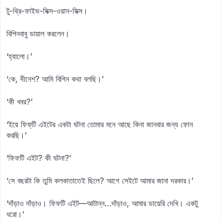
টু-থ্রি-ফাইভ-সিক্স-ওয়ান-সিক্স।
বিপিনবাবু ডায়াল করলেন।
‘হ্যালো।’
‘কে, দীনেশ? আমি বিপিন কথা বলছি।’
‘কী খবর?’
‘ইয়ে ফিফ্‌টি এইটের একটা ঘটনা তোমার মনে আছে কিনা জানবার জন্য ফোন
করছি।’
‘ফিফটি এইট? কী ঘটনা?’
‘সে বছরটা কি তুমি কলকাতাতেই ছিলে? আগে সেইটে আমার জানা দরকার।’
‘দাঁড়াও দাঁড়াও। ফিফটি এইট—আটান্ন…দাঁড়াও, আমার ডায়েরি দেখি। একটু
ধরো।’