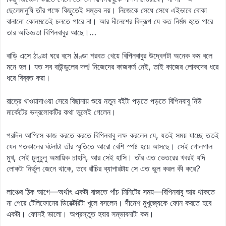
ছেলেমানুষি তাঁর পক্ষে কিছুতেই সম্ভব নয়। নিজেকে সেধে সেধে এইভাবে বোকা
বানানো কোনমতেই চলতে পারে না। আর দীনেশের বিদ্রূপ যে কত নির্মম হতে পারে
তার অভিজ্ঞতা বিপিনবাবুর আছে।…
বাড়ি এসে ঠাণ্ডা ঘরে বসে ঠাণ্ডা শরবত খেয়ে বিপিনবাবুর উদ্বেগটা অনেক কম বলে
মনে হল। যত সব বাউন্ডুলের দল! নিজেদের কাজকর্ম নেই, তাই কাজের লোকদের ধরে
ধরে বিব্রত করা।
রাত্রে খাওয়াদাওয়া সেরে বিছানায় শুয়ে নতুন বইটা পড়তে পড়তে বিপিনবাবু নিউ
মার্কেটের ভদ্রলোকটির কথা ভুলেই গেলেন।
পরদিন আপিসে কাজ করতে করতে বিপিনবাবু লক্ষ করলেন যে, যতই সময় যাচ্ছে ততই
যেন গতকালের ঘটনাটা তাঁর স্মৃতিতে আরো বেশি স্পষ্ট হয়ে আসছে। সেই গোলগাল
মুখ, সেই ঢুলুঢুলু অমায়িক চাহনি, আর সেই হাসি। তাঁর এত ভেতরের খবরই যদি
লোকটা নির্ভুল জেনে থাকে, তবে রাঁচির ব্যাপারটায় সে এত ভুল করল কী করে?
লাঞ্চের ঠিক আগে—অর্থাৎ একটা বাজতে পাঁচ মিনিটের সময়—বিপিনবাবু আর থাকতে
না পেরে টেলিফোনের ডিরেক্টরিটা খুলে বসলেন। দীনেশ মুখুজ্যেকে ফোন করতে হবে
একটা। ফোনই ভালো। অপ্রস্তুত হবার সম্ভাবনাটা কম।