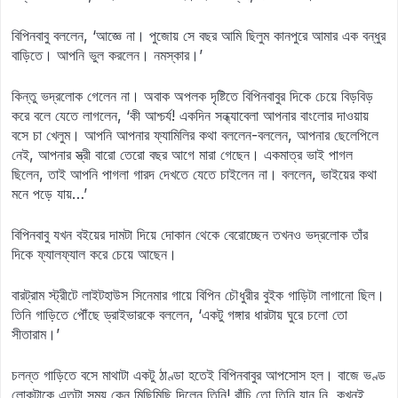
বিপিনবাবু বললেন, ‘আজ্ঞে না। পুজোয় সে বছর আমি ছিলুম কানপুরে আমার এক বন্ধুর
বাড়িতে। আপনি ভুল করলেন। নমস্কার।’
কিন্তু ভদ্রলোক গেলেন না। অবাক অপলক দৃষ্টিতে বিপিনবাবুর দিকে চেয়ে বিড়বিড়
করে বলে যেতে লাগলেন, ‘কী আশ্চর্য! একদিন সন্ধ্যাবেলা আপনার বাংলোর দাওয়ায়
বসে চা খেলুম। আপনি আপনার ফ্যামিলির কথা বললেন-বললেন, আপনার ছেলেপিলে
নেই, আপনার স্ত্রী বারো তেরো বছর আগে মারা গেছেন। একমাত্র ভাই পাগল
ছিলেন, তাই আপনি পাগলা গারদ দেখতে যেতে চাইলেন না। বললেন, ভাইয়ের কথা
মনে পড়ে যায়…’
বিপিনবাবু যখন বইয়ের দামটা দিয়ে দোকান থেকে বেরোচ্ছেন তখনও ভদ্রলোক তাঁর
দিকে ফ্যালফ্যাল করে চেয়ে আছেন।
বারট্রাম স্ট্রীটে লাইটহাউস সিনেমার গায়ে বিপিন চৌধুরীর বুইক গাড়িটা লাগানো ছিল।
তিনি গাড়িতে পৌঁছে ড্রাইভারকে বললেন, ‘একটু গঙ্গার ধারটায় ঘুরে চলো তো
সীতারাম।’
চলন্ত গাড়িতে বসে মাথাটা একটু ঠাণ্ডা হতেই বিপিনবাবুর আপসোস হল। বাজে ভণ্ড
লোকটাকে এতটা সময় কেন মিছিমিছি দিলেন তিনি! রাঁচি তো তিনি যান নি, কখনই