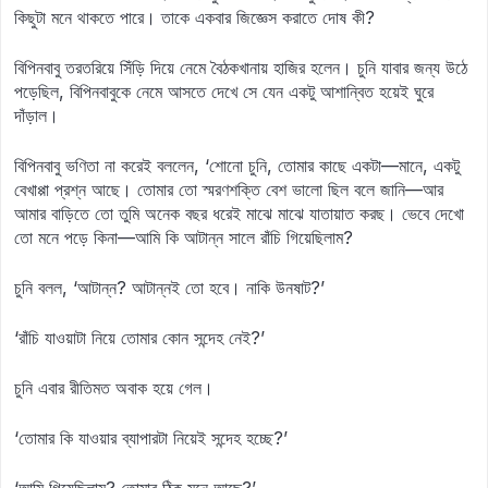
কিছুটা মনে থাকতে পারে। তাকে একবার জিজ্ঞেস করাতে দোষ কী?
বিপিনবাবু তরতরিয়ে সিঁড়ি দিয়ে নেমে বৈঠকখানায় হাজির হলেন। চুনি যাবার জন্য উঠে
পড়েছিল, বিপিনবাবুকে নেমে আসতে দেখে সে যেন একটু আশান্বিত হয়েই ঘুরে
দাঁড়াল।
বিপিনবাবু ভণিতা না করেই বললেন, ‘শোনো চুনি, তোমার কাছে একটা—মানে, একটু
বেখাপ্পা প্রশ্ন আছে। তোমার তো স্মরণশক্তি বেশ ভালো ছিল বলে জানি—আর
আমার বাড়িতে তো তুমি অনেক বছর ধরেই মাঝে মাঝে যাতায়াত করছ। ভেবে দেখো
তো মনে পড়ে কিনা—আমি কি আটান্ন সালে রাঁচি গিয়েছিলাম?
চুনি বলল, ‘আটান্ন? আটান্নই তো হবে। নাকি উনষাট?’
‘রাঁচি যাওয়াটা নিয়ে তোমার কোন সন্দেহ নেই?’
চুনি এবার রীতিমত অবাক হয়ে গেল।
‘তোমার কি যাওয়ার ব্যাপারটা নিয়েই সন্দেহ হচ্ছে?’