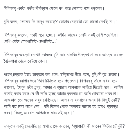
বিপিনবাবু একটা গভীর দীর্ঘশ্বাস ফেলে ধপ করে সোফায় বসে পড়লেন।
চুনি বলল, ‘তোমার কি অসুখ করেছে? তোমার চেহারাটা তো ভালো দেখছি না।’
বিপিনবাবু বললেন, ‘তাই মনে হচ্ছে। ক’দিন কাজের চাপটা একটু বেশি পড়েছিল।
দেখি একটা স্পেশালিস্ট-টেশালিস্ট…’
বিপিনবাবুর অবস্থা দেখেই বোধহয় চুনি আর চাকরির উল্লেখ না করে আস্তে আস্তে
বৈঠকখানা থেকে বেরিয়ে গেল।
পরেশ চন্দ্রকে ইয়াং ডাক্তার বলা চলে, চল্লিশের নীচে বয়স, বুদ্ধিদীপ্ত চেহারা।
বিপিনবাবুর ব্যাপার শুনে তিনি চিন্তিত হয়ে পড়লেন। বিপিনবাবু তাঁকে মরিয়া হয়ে
বললেন, ‘দেখুন ডক্টর চন্দ্র, আমার এ ব্যারাম আপনাকে সারিয়ে দিতেই হবে। আপিস
কামাই করার ফলে যে কী ক্ষতি হচ্ছে আমার ব্যবসার তা আমি বোঝাতে পারব না।
আজকাল তো অনেক ওষুধ বেরিয়েছে। আমার এ ব্যারামের জন্য কি কিছুই নেই?
আমি যত টাকা লাগে দেব। যদি বিদেশ থেকে আনাবার দরকার হয় তারও ব্যবস্থা
করব। কিন্তু এ রোগ আপনাকে সারাতেই হবে।’
ডাক্তার একটু ভেবেচিন্তে মাথা নেড়ে বললেন, ‘ব্যাপারটা কী জানেন মিস্টার চৌধুরী?