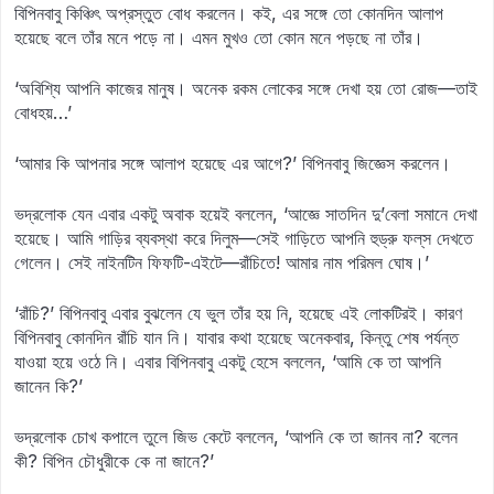
বিপিনবাবু কিঞ্চিৎ অপ্রস্তুত বোধ করলেন। কই, এর সঙ্গে তো কোনদিন আলাপ
হয়েছে বলে তাঁর মনে পড়ে না। এমন মুখও তো কোন মনে পড়ছে না তাঁর।
‘অবিশ্যি আপনি কাজের মানুষ। অনেক রকম লোকের সঙ্গে দেখা হয় তো রোজ—তাই
বোধহয়…’
‘আমার কি আপনার সঙ্গে আলাপ হয়েছে এর আগে?’ বিপিনবাবু জিজ্ঞেস করলেন।
ভদ্রলোক যেন এবার একটু অবাক হয়েই বললেন, ‘আজ্ঞে সাতদিন দু’বেলা সমানে দেখা
হয়েছে। আমি গাড়ির ব্যবস্থা করে দিলুম—সেই গাড়িতে আপনি হুড্রু ফল্‌স দেখতে
গেলেন। সেই নাইনটিন ফিফটি-এইটে—রাঁচিতে! আমার নাম পরিমল ঘোষ।’
‘রাঁচি?’ বিপিনবাবু এবার বুঝলেন যে ভুল তাঁর হয় নি, হয়েছে এই লোকটিরই। কারণ
বিপিনবাবু কোনদিন রাঁচি যান নি। যাবার কথা হয়েছে অনেকবার, কিন্তু শেষ পর্যন্ত
যাওয়া হয়ে ওঠে নি। এবার বিপিনবাবু একটু হেসে বললেন, ‘আমি কে তা আপনি
জানেন কি?’
ভদ্রলোক চোখ কপালে তুলে জিভ কেটে বললেন, ‘আপনি কে তা জানব না? বলেন
কী? বিপিন চৌধুরীকে কে না জানে?’