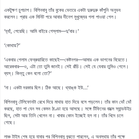
একটুক্ষণ চুপচাপ। বিপিনবাবু তাঁর বুকের ভেতরে একটা দুরুদুরু কাঁপুনি অনুভব
করলেন। প্রায় এক মিনিট পরে আবার দীনেশ মুখুজ্যের গলা পাওয়া গেল।
‘হ্যাঁ, পেয়েছি। আমি বাইরে গেস্‌লাম—দু’বার।’
‘কোথায়?’
‘একবার গেলাম ফেব্রুয়ারিতে কাছেই—কেষ্টনগর—আমার এক ভাগনের বিয়েতে।
আরেকবার—ও, এটা তো তুমি জানই। সেই রাঁচি। সেই যে যেবার তুমিও গেলে।
ব্যস্‌। কিন্তু কেন বলো তো?’
‘না। একটা দরকার ছিল। ঠিক আছে। থ্যাঙ্ক ইউ…’
বিপিনবাবু টেলিফোনটা রেখে দিয়ে মাথায় হাত দিয়ে বসে পড়লেন। তাঁর কান ভোঁ ভোঁ
করছে, হাত পা যেন সব কেমন ঠাণ্ডা হয়ে আসছে। সঙ্গে টিফিনের বাক্সে স্যান্ডউইচ
ছিল, সেটা আর তিনি খেলেন না। খাবার কোন ইচ্ছেই হল না। তাঁর খিদে চলে
গেছে।
লাঞ্চ টাইম শেষ হয়ে যাবার পর বিপিনবাবু বুঝতে পারলেন, এ অবস্থায় তাঁর পক্ষে