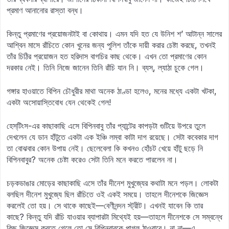
প্রমাণ আনানোর রাস্তা বন্ধ।
কিন্তু প্রমাণের প্রয়োজনটাই বা কোথায়। এমন যদি হত যে উনিশ শ’ আটান্ন সালের
আশ্বিন মাসে রাঁচিতে কোন খুনের জন্য পুলিশ তাঁকে দায়ী করার চেষ্টা করছে, তখনই
তাঁর চিঠির প্রয়োজন হত হরিদাস বাগচির কাছ থেকে। এখন তো প্রমাণের কোন
দরকার নেই। তিনি নিজে জানেন তিনি রাঁচি যান নি। ব্যস্‌, ল্যাঠা চুকে গেল।
গঙ্গার হাওয়াতে বিপিন চৌধুরীর মাথা অনেক ঠাণ্ডা হলেও, মনের মধ্যে একটা খটকা,
একটা অসোয়াস্তিবোধ যেন থেকেই গেল!
হেস্‌টিংস-এর কাছাকাছি এসে বিপিনবাবু তাঁর প্যান্টের কাপড়টা গুটিয়ে উপরে তুলে
দেখলেন যে ডান হাঁটুতে একটা এক ইঞ্চি লম্বা কাটা দাগ রয়েছে। সেটা কবেকার দাগ
তা বোঝবার কোন উপায় নেই। ছেলেবেলা কি কখনও হোঁচট খেয়ে হাঁটু ছড়ে নি
বিপিনবাবুর? অনেক চেষ্টা করেও সেটা তিনি মনে করতে পারলেন না।
চড়কডাঙার মোড়ের কাছাকাছি এসে তাঁর দীনেশ মুখুজ্যের কথাটা মনে পড়ল। লোকটা
বলছিল দীনেশ মুখুজ্যে ছিল রাঁচিতে ওই একই সময়ে। তাহলে দীনেশকে জিজ্ঞেস
করলেই তো হয়। সে থাকে কাছেই—বেণীনন্দন স্ট্রীট। এখনই যাবেন কি তার
কাছে? কিন্তু যদি রাঁচি যাওয়ার ব্যাপারটা মিথ্যেই হয়—তাহলে দীনেশকে সে সম্বন্ধে
কিছু জিজ্ঞেস করতে গেলে তো সে বিপিনবাবুকে পাগল ঠাওরাবে। না না—এ