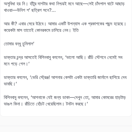
অসুবিধা হয় নি। হাঁটুর দাগটার কথা নিশ্চয়ই মনে আছে—সেই চাঁদপাল ঘাটে আছাড়
খাওয়া—উনিশ শ’ ছত্রিশ সনে?…
আর কী? এবার সেরে উঠবে। আমার একটি উপন্যাস এক প্রকাশকের পছন্দ হয়েছে।
কয়েকটা মাস তাতেই কোনরকমে চালিয়ে নেব। ইতি
তোমার বন্ধু চুনিলাল’
ডাক্তার চন্দ্র আসতেই বিপিনবাবু বললেন, ‘ভালো আছি। রাঁচি স্টেশনে নেমেই সব
মনে পড়ে গেল।’
ডাক্তার বললেন, ‘ভেরি স্ট্রেঞ্জ! আপনার কেসটা একটা ডাক্তারি জার্নালে ছাপিয়ে দেব
ভাবছি।’
বিপিনবাবু বললেন, ‘আপনাকে যেই জন্য ডাকা—দেখুন তো, আমার কোমরের হাড়টাড়
ভাঙল কিনা। রাঁচিতে হোঁচট খেয়েছিলাম। টনটন করছে।’