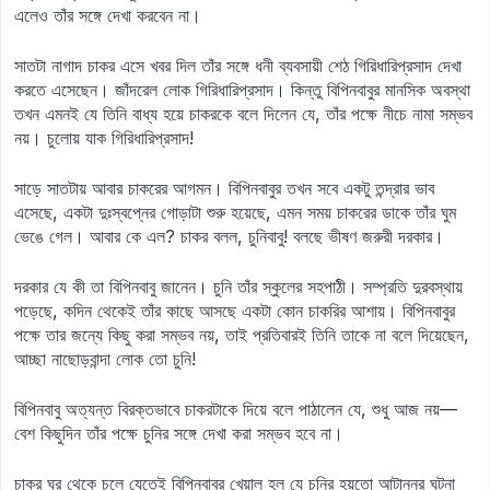
এলেও তাঁর সঙ্গে দেখা করবেন না।
সাতটা নাগাদ চাকর এসে খবর দিল তাঁর সঙ্গে ধনী ব্যবসায়ী শেঠ গিরিধারিপ্রসাদ দেখা
করতে এসেছেন। জাঁদরেল লোক গিরিধারিপ্রসাদ। কিন্তু বিপিনবাবুর মানসিক অবস্থা
তখন এমনই যে তিনি বাধ্য হয়ে চাকরকে বলে দিলেন যে, তাঁর পক্ষে নীচে নামা সম্ভব
নয়। চুলোয় যাক গিরিধারিপ্রসাদ!
সাড়ে সাতটায় আবার চাকরের আগমন। বিপিনবাবুর তখন সবে একটু তন্দ্রার ভাব
এসেছে, একটা দুঃস্বপ্নের গোড়াটা শুরু হয়েছে, এমন সময় চাকরের ডাকে তাঁর ঘুম
ভেঙে গেল। আবার কে এল? চাকর বলল, চুনিবাবু! বলছে ভীষণ জরুরী দরকার।
দরকার যে কী তা বিপিনবাবু জানেন। চুনি তাঁর স্কুলের সহপাঠী। সম্প্রতি দুরবস্থায়
পড়েছে, কদিন থেকেই তাঁর কাছে আসছে একটা কোন চাকরির আশায়। বিপিনবাবুর
পক্ষে তার জন্যে কিছু করা সম্ভব নয়, তাই প্রতিবারই তিনি তাকে না বলে দিয়েছেন,
আচ্ছা নাছোড়বান্দা লোক তো চুনি!
বিপিনবাবু অত্যন্ত বিরক্তভাবে চাকরটাকে দিয়ে বলে পাঠালেন যে, শুধু আজ নয়—
বেশ কিছুদিন তাঁর পক্ষে চুনির সঙ্গে দেখা করা সম্ভব হবে না।
চাকর ঘর থেকে চলে যেতেই বিপিনবাবুর খেয়াল হল যে চুনির হয়তো আটান্নর ঘটনা