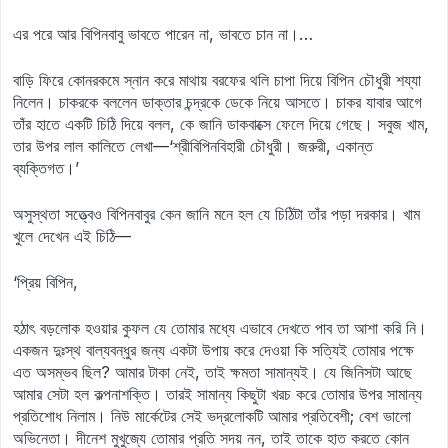
এর পরে আর বিপিনবাবু ভাবতে পারেন না, ভাবতে চান না।…
বাড়ি ফিরে কোনরকমে স্নান করে মাথায় বরফের থলি চাপা দিয়ে বিপিন চৌধুরী শয্যা
নিলেন। চাকরকে বললেন ডাক্তার চন্দ্রকে ডেকে নিয়ে আসতে। চাকর যাবার আগে
তাঁর হাতে একটি চিঠি দিয়ে বলল, কে জানি ডাকবাক্সে ফেলে দিয়ে গেছে। সবুজ খাম,
তার উপর লাল কালিতে লেখা—‘শ্রীবিপিনবিহারী চৌধুরী। জরুরী, একান্ত
ব্যক্তিগত।’
অসুস্থতা সত্ত্বেও বিপিনবাবুর কেন জানি মনে হল যে চিঠিটা তাঁর পড়া দরকার। খাম
খুলে দেখেন এই চিঠি—
‘প্রিয় বিপিন,
হঠাৎ বড়লোক হওয়ার কুফল যে তোমার মধ্যে এভাবে দেখতে পাব তা আশা করি নি।
একজন দুঃস্থ বাল্যবন্ধুর জন্য একটা উপায় করে দেওয়া কি সত্যিই তোমার পক্ষে
এত অসম্ভব ছিল? আমার টাকা নেই, তাই ক্ষমতা সামান্যই। যে জিনিসটা আছে
আমার সেটা হল কল্পনাশক্তি। তারই সামান্য কিছুটা খরচ করে তোমার উপর সামান্য
প্রতিশোধ নিলাম। নিউ মার্কেটের সেই ভদ্রলোকটি আমার প্রতিবেশী; বেশ ভালো
অভিনেতা। দীনেশ মুখুজ্যে তোমার প্রতি সদয় নন, তাই তাকে হাত করতে কোন