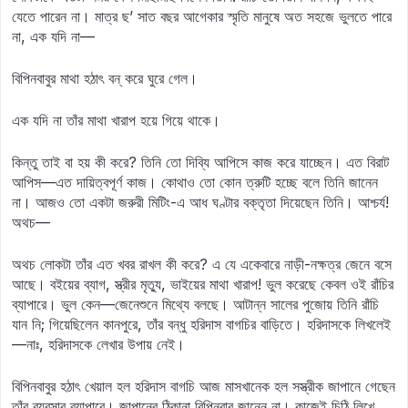
যেতে পারেন না। মাত্র ছ’ সাত বছর আগেকার স্মৃতি মানুষে অত সহজে ভুলতে পারে
না, এক যদি না—
বিপিনবাবুর মাথা হঠাৎ বন্ করে ঘুরে গেল।
এক যদি না তাঁর মাথা খারাপ হয়ে গিয়ে থাকে।
কিন্তু তাই বা হয় কী করে? তিনি তো দিব্যি আপিসে কাজ করে যাচ্ছেন। এত বিরাট
আপিস—এত দায়িত্বপূর্ণ কাজ। কোথাও তো কোন ত্রুটি হচ্ছে বলে তিনি জানেন
না। আজও তো একটা জরুরী মিটিং-এ আধ ঘণ্টার বক্তৃতা দিয়েছেন তিনি। আশ্চর্য!
অথচ—
অথচ লোকটা তাঁর এত খবর রাখল কী করে? এ যে একেবারে নাড়ী-নক্ষত্র জেনে বসে
আছে। বইয়ের ব্যাগ, স্ত্রীর মৃত্যু, ভাইয়ের মাথা খারাপ! ভুল করেছে কেবল ওই রাঁচির
ব্যাপারে। ভুল কেন—জেনেশুনে মিথ্যে বলছে। আটান্ন সালের পুজোয় তিনি রাঁচি
যান নি; গিয়েছিলেন কানপুরে, তাঁর বন্ধু হরিদাস বাগচির বাড়িতে। হরিদাসকে লিখলেই
—নাঃ, হরিদাসকে লেখার উপায় নেই।
বিপিনবাবুর হঠাৎ খেয়াল হল হরিদাস বাগচি আজ মাসখানেক হল সস্ত্রীক জাপানে গেছেন
তাঁর ব্যবসার ব্যাপারে। জাপানের ঠিকানা বিপিনবাবু জানেন না। কাজেই চিঠি লিখে