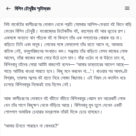
বিপিন চৌধুরীর স্মৃতিভ্রম
Sign in
Sign up
নিউ মার্কেটের কালীচরণের দোকান থেকে প্রতি সোমবার আপিস-ফেরতা বই কিনে বাড়ি
Sign in
ফেরেন বিপিন চৌধুরী। যতরাজ্যের ডিটেকটিভ বই, রহস্যের বই আর ভূতের গল্প।
একসঙ্গে অন্তত খান পাঁচেক বই না কিনলে তাঁর এক সপ্তাহের খোরাক হয় না।
Don’t have an account?
Sign up
বাড়িতে তিনি একা মানুষ। লোকের সঙ্গে মেলামেশা তাঁর ধাতে আসে না, আড্ডার
বাতিক নেই, বন্ধুপরিজনের সংখ্যাও কম। সন্ধ্যায় তাঁর বাড়িতে যেসব কাজের লোক
আসেন, তাঁরা কাজের কথা সেরে উঠে চলে যান। যাঁরা ওঠেন না বা উঠতে চান না,
বিপিনবাবু তাঁদের সোয়া আটটা বাজলেই বলেন— ‘আমার ডাক্তারের আদেশ আছে—
সাড়ে আটটায় খাওয়া সারতে হবে। কিছু মনে করবেন না…’। খাওয়ার পর আধঘণ্টা
বিশ্রাম, তারপর গল্পের বই হাতে নিয়ে সোজা বিছানায়। এই নিয়ম যে কতদিন ধরে
চলেছে বিপিনবাবুর নিজেরই তার হিসেব নেই।
আজ কালীচরণের দোকানে বই ঘাঁটতে ঘাঁটতে বিপিনবাবুর খেয়াল হল আরেকটি লোক
Lost your password?
যেন তাঁর পাশে কিছুক্ষণ থেকে দাঁড়িয়ে আছে। বিপিনবাবু মুখ তুলে দেখেন একটি
Remember me
গোলগাল অমায়িক চেহারার ভদ্রলোক তাঁরই দিকে চেয়ে হাসছেন।
‘আমায় চিনতে পারছেন না বোধহয়?’