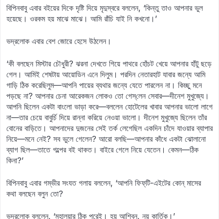
বিপিনবাবু এবার বইয়ের দিকে দৃষ্টি দিয়ে মৃদুস্বরে বললেন, ‘কিন্তু তাও আপনার ভুল
হয়েছে। ওরকম হয় মাঝে মাঝে। আমি রাঁচি যাই নি কখনো।’
ভদ্রলোক এবার বেশ জোরে হেসে উঠলেন।
‘কী বলছেন মিস্টার চৌধুরী? ঝরনা দেখতে গিয়ে পাথরে হোঁচট খেয়ে আপনার হাঁটু ছড়ে
গেল। আমিই শেষটায় আয়োডিন এনে দিলুম। পরদিন নেতারহাট যাবার জন্যে আমি
গাড়ি ঠিক করেছিলুম—আপনি পায়ের ব্যথার জন্যে যেতে পারলেন না। কিচ্ছু মনে
পড়ছে না? আপনার চেনা আরেকজন লোকও তো গেস্‌লেন সেবার—দীনেশ মুখুজ্যে।
আপনি ছিলেন একটা বাংলো ভাড়া করে—বললেন হোটেলের খাবার আপনার ভালো লাগে
না—তার চেয়ে বাবুর্চি দিয়ে রান্না করিয়ে নেওয়া ভালো। দীনেশ মুখুজ্যে ছিলেন তাঁর
বোনের বাড়িতে। আপনাদের দুজনের সেই তর্ক লেগেছিল একদিন চাঁদে যাওয়ার ব্যাপার
নিয়ে—মনে নেই? সব ভুলে গেলেন? আরো বলছি—আপনার কাঁধে একটা ঝোলানো
ব্যাগ ছিল—তাতে গল্পের বই থাকত। বাইরে গেলে নিয়ে যেতেন। কেমন—ঠিক
কিনা?’
বিপিনবাবু এবার গম্ভীর সংযত গলায় বললেন, ‘আপনি ফিফ্‌টি-এইটের কোন্‌ মাসের
কথা বলছেন বলুন তো?
ভদ্রলোক বললেন, ‘মহালয়ার ঠিক পরেই। হয় আশ্বিন, নয় কার্তিক।’