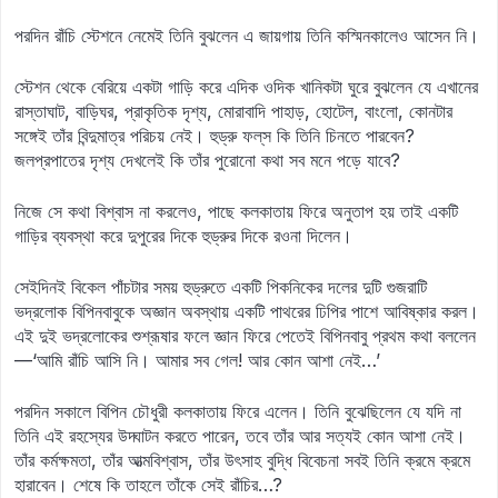
পরদিন রাঁচি স্টেশনে নেমেই তিনি বুঝলেন এ জায়গায় তিনি কস্মিনকালেও আসেন নি।
স্টেশন থেকে বেরিয়ে একটা গাড়ি করে এদিক ওদিক খানিকটা ঘুরে বুঝলেন যে এখানের
রাস্তাঘাট, বাড়িঘর, প্রাকৃতিক দৃশ্য, মোরাবাদি পাহাড়, হোটেল, বাংলো, কোনটার
সঙ্গেই তাঁর বিন্দুমাত্র পরিচয় নেই। হুড্রু ফল্‌স কি তিনি চিনতে পারবেন?
জলপ্রপাতের দৃশ্য দেখলেই কি তাঁর পুরোনো কথা সব মনে পড়ে যাবে?
নিজে সে কথা বিশ্বাস না করলেও, পাছে কলকাতায় ফিরে অনুতাপ হয় তাই একটি
গাড়ির ব্যবস্থা করে দুপুরের দিকে হুড্রুর দিকে রওনা দিলেন।
সেইদিনই বিকেল পাঁচটার সময় হুড্রুতে একটি পিকনিকের দলের দুটি গুজরাটি
ভদ্রলোক বিপিনবাবুকে অজ্ঞান অবস্থায় একটি পাথরের ঢিপির পাশে আবিষ্কার করল।
এই দুই ভদ্রলোকের শুশ্রূষার ফলে জ্ঞান ফিরে পেতেই বিপিনবাবু প্রথম কথা বললেন
—‘আমি রাঁচি আসি নি। আমার সব গেল! আর কোন আশা নেই…’
পরদিন সকালে বিপিন চৌধুরী কলকাতায় ফিরে এলেন। তিনি বুঝেছিলেন যে যদি না
তিনি এই রহস্যের উদ্ঘাটন করতে পারেন, তবে তাঁর আর সত্যই কোন আশা নেই।
তাঁর কর্মক্ষমতা, তাঁর আত্মবিশ্বাস, তাঁর উৎসাহ বুদ্ধি বিবেচনা সবই তিনি ক্রমে ক্রমে
হারাবেন। শেষে কি তাহলে তাঁকে সেই রাঁচির…?