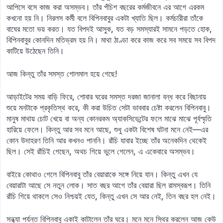
আপিসে বসে কাজ করা অসম্ভব। তাঁর পঁচিশ বছরের কর্মজীবনে এর আগে এরকম
কখনো হয় নি। নিরলস কর্মী বলে বিপিনবাবুর একটা খ্যাতি ছিল। কর্মচারীরা তাঁকে
বাঘের মতো ভয় করত। যত বিপদই আসুক, যত বড় সমস্যারই সামনে পড়তে হোক,
বিপিনবাবুর কোনদিন মতিভ্রম হয় নি। মাথা ঠাণ্ডা করে কাজ করে সব সময়ে সব বিপদ
কাটিয়ে উঠেছেন তিনি।
আজ কিন্তু তাঁর সমস্ত গোলমাল হয়ে গেছে!
আড়াইটের সময় বাড়ি ফিরে, শোবার ঘরের সমস্ত দরজা জানালা বন্ধ করে বিছানায়
শুয়ে মনটাকে প্রকৃতিস্থ করে, কী করা উচিত সেটা ভাববার চেষ্টা করলেন বিপিনবাবু।
মানুষ মাথায় চোট খেয়ে বা অন্য কোনরকম অ্যাকসিডেন্টের ফলে মাঝে মাঝে পূর্বস্মৃতি
হারিয়ে ফেলে। কিন্তু আর সব মনে আছে, শুধু একটা বিশেষ ঘটনা মনে নেই—এর
কোন উদাহরণ তিনি আর কখনও পাননি। রাঁচি যাবার ইচ্ছে তাঁর অনেকদিন থেকেই
ছিল। সেই রাঁচিই গেছেন, অথচ গিয়ে ভুলে গেলেন, এ একেবারে অসম্ভব।
বাইরে কোথাও গেলে বিপিনবাবু তাঁর বেয়ারাকে সঙ্গে নিয়ে যান। কিন্তু এখন যে
বেয়ারাটা আছে সে নতুন লোক। সাত বছর আগে তাঁর বেয়ারা ছিল রামস্বরূপ। তিনি
রাঁচি গিয়ে থাকলে সেও নিশ্চয়ই যেত, কিন্তু এখন সে আর নেই, তিন বছর হল নেই।
সন্ধ্যা পর্যন্ত বিপিনবাবু একাই কাটালেন তাঁর ঘরে। মনে মনে স্থির করলেন আজ কেউ