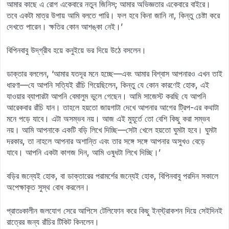
আমার কাছে এ রোগ একেবারে নতুন জিনিস; আমার অভিজ্ঞতার একেবারে বাইরে।
তবে একটা মাত্র উপায় আমি বলতে পারি। ফল হবে কিনা জানি না, কিন্তু চেষ্টা করে
দেখতে পারেন। ক্ষতির কোন আশঙ্কা নেই।’
বিপিনবাবু উদ্‌গ্রীব হয়ে কনুইয়ে ভর দিয়ে উঠে বসলেন।
ডাক্তার বললেন, ‘আমার যতদূর মনে হচ্ছে—এবং আমার বিশ্বাস আপনারও এখন তাই
ধারণা—যে আপনি সত্যিই রাঁচি গিয়েছিলেন, কিন্তু যে কোন কারণেই হোক, এই
যাওয়ার ব্যাপারটা আপনি বেমালুম ভুলে গেছেন। আমি সাজেস্ট করছি যে আপনি
আরেকবার রাঁচি যান। তাহলে হয়তো জায়গাটা দেখে আপনার আগের ট্রিপ-এর কথাটা
মনে পড়ে যাবে। এটা অসম্ভব নয়। আজ এই মুহূর্তে তো বেশি কিছু করা সম্ভব
নয়। আমি আপনাকে একটি বড়ি লিখে দিচ্ছি—সেটা খেলে হয়তো ঘুমটা হবে। ঘুমটা
দরকার, তা নাহলে আপনার অশান্তি এবং তার সঙ্গে সঙ্গে আপনার অসুখও বেড়ে
যাবে। আপনি একটা কাগজ দিন, আমি ওষুধটা লিখে দিচ্ছি।’
বড়ির জন্যেই হোক, বা ডাক্তারের পরামর্শের জন্যেই হোক, বিপিনবাবু পরদিন সকালে
অপেক্ষাকৃত সুস্থ বোধ করলেন।
প্রাতঃকালীন জলযোগ সেরে আপিসে টেলিফোন করে কিছু ইন্‌স্ট্রাকশন দিয়ে সেইদিনই
রাত্রের জন্য রাঁচির টিকিট কিনলেন।