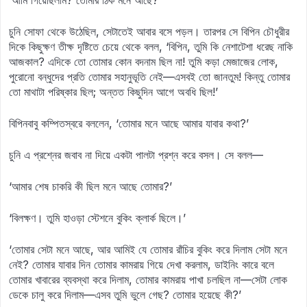
‘আমি গিয়েছিলাম? তোমার ঠিক মনে আছে?’
চুনি সোফা থেকে উঠেছিল, সেটাতেই আবার বসে পড়ল। তারপর সে বিপিন চৌধুরীর
দিকে কিছুক্ষণ তীক্ষ দৃষ্টিতে চেয়ে থেকে বলল, ‘বিপিন, তুমি কি নেশাটেশা ধরেছ নাকি
আজকাল? এদিকে তো তোমার কোন বদনাম ছিল না! তুমি কড়া মেজাজের লোক,
পুরোনো বন্ধুদের প্রতি তোমার সহানুভূতি নেই—এসবই তো জানতুম! কিন্তু তোমার
তো মাথাটা পরিষ্কার ছিল; অন্তত কিছুদিন আগে অবধি ছিল!’
বিপিনবাবু কম্পিতস্বরে বললেন, ‘তোমার মনে আছে আমার যাবার কথা?’
চুনি এ প্রশ্নের জবাব না দিয়ে একটা পালটা প্রশ্ন করে বসল। সে বলল—
‘আমার শেষ চাকরি কী ছিল মনে আছে তোমার?’
‘বিলক্ষণ। তুমি হাওড়া স্টেশনে বুকিং ক্লার্ক ছিলে।’
‘তোমার সেটা মনে আছে, আর আমিই যে তোমার রাঁচির বুকিং করে দিলাম সেটা মনে
নেই? তোমার যাবার দিন তোমার কামরায় গিয়ে দেখা করলাম, ডাইনিং কারে বলে
তোমার খাবারের ব্যবস্থা করে দিলাম, তোমার কামরায় পাখা চলছিল না—সেটা লোক
ডেকে চালু করে দিলাম—এসব তুমি ভুলে গেছ? তোমার হয়েছে কী?’